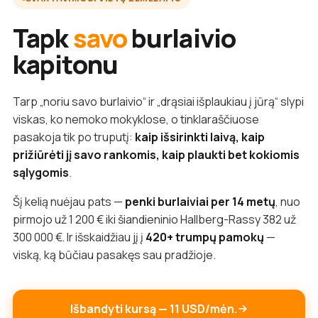
Tapk
savo
burlaivio
kapitonu
Tarp „noriu savo burlaivio“ ir „drąsiai išplaukiau į jūrą“ slypi
viskas, ko nemoko mokyklose, o tinklaraščiuose
pasakoja tik po truputį:
kaip išsirinkti laivą, kaip
prižiūrėti jį savo rankomis, kaip plaukti bet kokiomis
sąlygomis
.
Šį kelią nuėjau pats —
penki burlaiviai per 14 metų
, nuo
pirmojo už 1 200 € iki šiandieninio Hallberg-Rassy 382 už
300 000 €. Ir išskaidžiau jį į
420+ trumpų pamokų
—
viską, ką būčiau pasakęs sau pradžioje.
Išbandyti kursą — 11 USD/mėn.