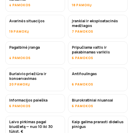
4 PAMOKOS
18 PAMOKŲ
Avarinės situacijos
Įrankiai ir eksploatacinės
medžiagos
19 PAMOKŲ
7 PAMOKOS
Pagalbinė įranga
Pripučiama valtis ir
pakabinamas variklis
4 PAMOKOS
6 PAMOKOS
Burlaivio priežiūra ir
Antifoulingas
NETRUKUS
konservavimas
20 PAMOKŲ
6 PAMOKOS
Informacijos paieška
Biurokratiniai niuansai
6 PAMOKOS
6 PAMOKOS
Laivo pirkimas pagal
Kaip galima prarasti didelius
NETRUKUS
NETRUKUS
biudžetą — nuo 10 iki 30
pinigus
tūkst. €