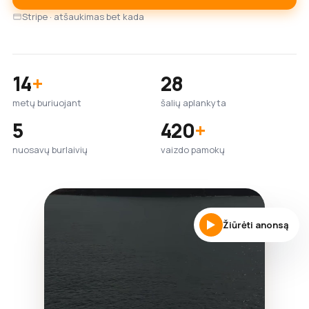
Stripe · atšaukimas bet kada
14
+
28
metų buriuojant
šalių aplankyta
5
420
+
nuosavų burlaivių
vaizdo pamokų
Žiūrėti anonsą