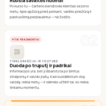
Ruošia savaitės nuomai
Po kurso tu — čarterio bendrovės klientas sezono
metu. Apie apžiūrą prieš perkant, variklio priežiūrą ir
pasiruošimą perplaukimui — nė žodžio.
02
TIK FRAGMENTAI
TINKLARAŠČIAI IR YOUTUBE
Duoda po truputį ir padrikai
Informacijos yra, bet ji išbarstyta po šimtus
straipsnių ir vaizdo įrašų. Kad susidėliotum visą
vaizdą, reikia metų — ir sėkmės užtikti tai, ko reikia,
tinkamu momentu.