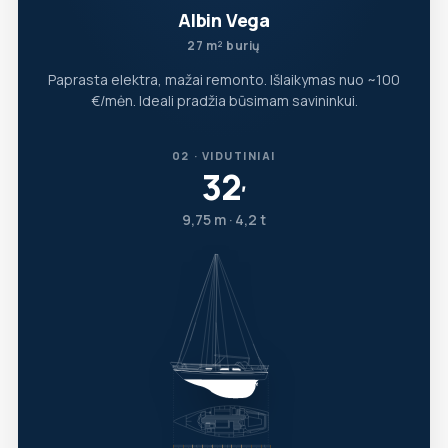
Albin Vega
27 m² burių
Paprasta elektra, mažai remonto. Išlaikymas nuo ~100
€/mėn. Ideali pradžia būsimam savininkui.
02 · VIDUTINIAI
32
′
9,75 m · 4,2 t