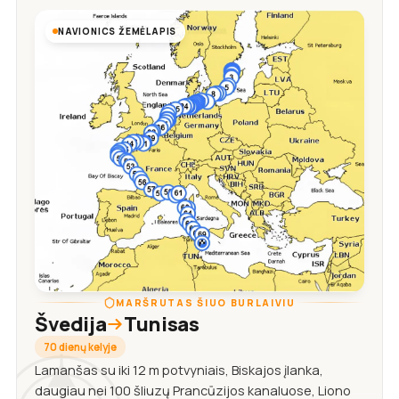
NAVIONICS ŽEMĖLAPIS
MARŠRUTAS ŠIUO BURLAIVIU
Švedija
Tunisas
70 dienų kelyje
Lamanšas su iki 12 m potvyniais, Biskajos įlanka,
daugiau nei 100 šliuzų Prancūzijos kanaluose, Liono