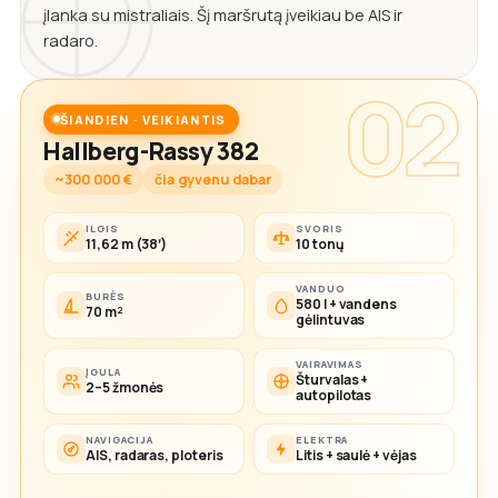
įlanka su mistraliais. Šį maršrutą įveikiau be AIS ir
radaro.
02
ŠIANDIEN · VEIKIANTIS
Hallberg-Rassy 382
~300 000 €
čia gyvenu dabar
ILGIS
SVORIS
11,62 m (38′)
10 tonų
VANDUO
BURĖS
580 l + vandens
70 m²
gėlintuvas
VAIRAVIMAS
ĮGULA
Šturvalas +
2–5 žmonės
autopilotas
NAVIGACIJA
ELEKTRA
AIS, radaras, ploteris
Litis + saulė + vėjas