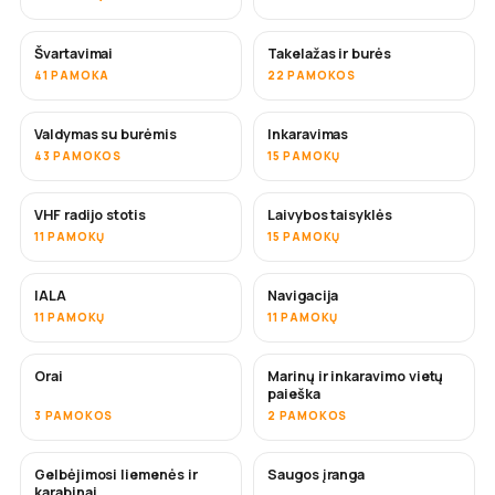
Švartavimai
Takelažas ir burės
41 PAMOKA
22 PAMOKOS
Valdymas su burėmis
Inkaravimas
43 PAMOKOS
15 PAMOKŲ
VHF radijo stotis
Laivybos taisyklės
11 PAMOKŲ
15 PAMOKŲ
IALA
Navigacija
11 PAMOKŲ
11 PAMOKŲ
Orai
Marinų ir inkaravimo vietų
paieška
3 PAMOKOS
2 PAMOKOS
Gelbėjimosi liemenės ir
Saugos įranga
karabinai