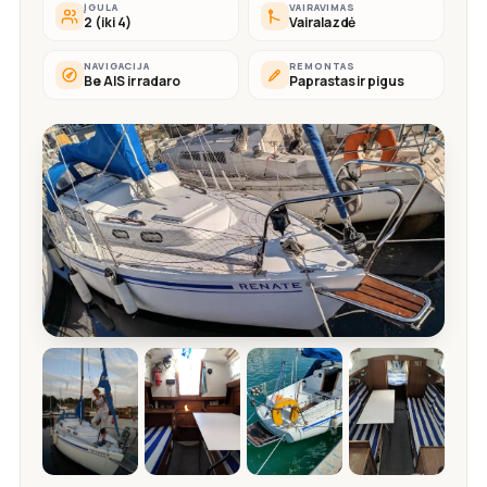
ĮGULA
VAIRAVIMAS
2 (iki 4)
Vairalazdė
NAVIGACIJA
REMONTAS
Be AIS ir radaro
Paprastas ir pigus