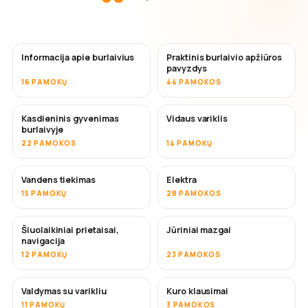
Informacija apie burlaivius
Praktinis burlaivio apžiūros
pavyzdys
16 PAMOKŲ
44 PAMOKOS
Kasdieninis gyvenimas
Vidaus variklis
burlaivyje
22 PAMOKOS
14 PAMOKŲ
Vandens tiekimas
Elektra
15 PAMOKŲ
28 PAMOKOS
Šiuolaikiniai prietaisai,
Jūriniai mazgai
navigacija
12 PAMOKŲ
23 PAMOKOS
Valdymas su varikliu
Kuro klausimai
11 PAMOKŲ
3 PAMOKOS