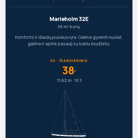
Marieholm 32E
36 m² burių
Komforto ir išlaidų pusiausvyra. Galima gyventi nuolat,
galima ir aplink pasaulį su kukliu biudžetu.
03 · ŠIANDIENINIS
38
′
11,62 m · 10 t