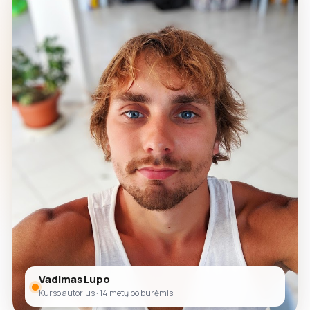
Vadimas Lupo
Kurso autorius · 14 metų po burėmis