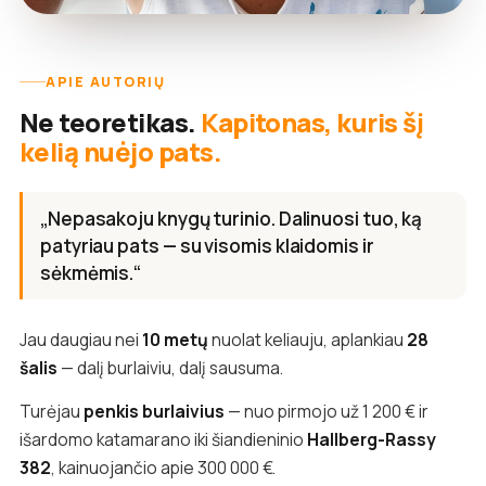
APIE AUTORIŲ
Ne teoretikas.
Kapitonas, kuris šį
kelią nuėjo pats.
„Nepasakoju knygų turinio. Dalinuosi tuo, ką
patyriau pats — su visomis klaidomis ir
sėkmėmis.“
Jau daugiau nei
10 metų
nuolat keliauju, aplankiau
28
šalis
— dalį burlaiviu, dalį sausuma.
Turėjau
penkis burlaivius
— nuo pirmojo už 1 200 € ir
išardomo katamarano iki šiandieninio
Hallberg-Rassy
382
, kainuojančio apie 300 000 €.