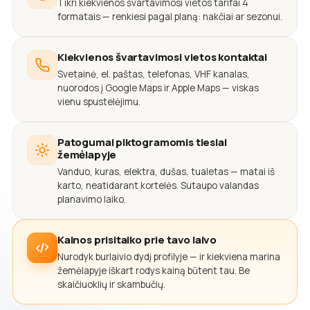
Tikri kiekvienos švartavimosi vietos tarifai 4
formatais — renkiesi pagal planą: nakčiai ar sezonui.
Kiekvienos švartavimosi vietos kontaktai
Svetainė, el. paštas, telefonas, VHF kanalas,
nuorodos į Google Maps ir Apple Maps — viskas
vienu spustelėjimu.
Patogumai piktogramomis tiesiai
žemėlapyje
Vanduo, kuras, elektra, dušas, tualetas — matai iš
karto, neatidarant kortelės. Sutaupo valandas
planavimo laiko.
Kainos prisitaiko prie tavo laivo
Nurodyk burlaivio dydį profilyje — ir kiekviena marina
žemėlapyje iškart rodys kainą būtent tau. Be
skaičiuoklių ir skambučių.