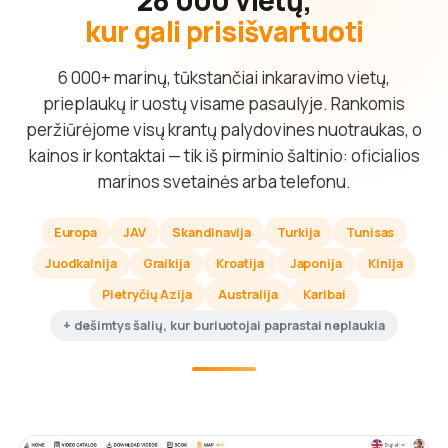
kur gali prisišvartuoti
6 000+ marinų, tūkstančiai inkaravimo vietų,
prieplaukų ir uostų visame pasaulyje. Rankomis
peržiūrėjome visų krantų palydovines nuotraukas, o
kainos ir kontaktai — tik iš pirminio šaltinio: oficialios
marinos svetainės arba telefonu.
Europa
JAV
Skandinavija
Turkija
Tunisas
Juodkalnija
Graikija
Kroatija
Japonija
Kinija
Pietryčių Azija
Australija
Karibai
+ dešimtys šalių, kur buriuotojai paprastai neplaukia