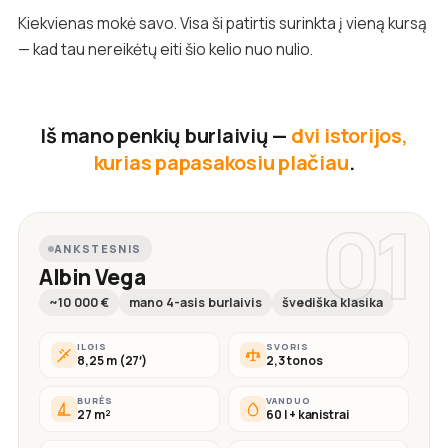
Kiekvienas mokė savo. Visa ši patirtis surinkta į vieną kursą
— kad tau nereikėtų eiti šio kelio nuo nulio.
Iš mano penkių burlaivių —
dvi istorijos,
kurias papasakosiu plačiau
.
01
ANKSTESNIS
Albin Vega
~10 000 €
mano 4-asis burlaivis
švediška klasika
ILGIS
SVORIS
8,25 m (27′)
2,3 tonos
BURĖS
VANDUO
27 m²
60 l + kanistrai