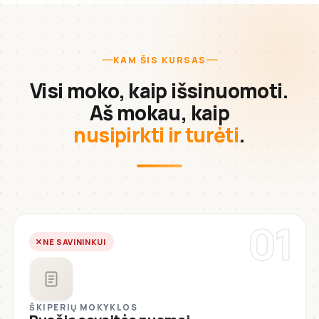
KAM ŠIS KURSAS
Visi moko, kaip išsinuomoti.
Aš mokau, kaip
nusipirkti ir turėti
.
01
NE SAVININKUI
ŠKIPERIŲ MOKYKLOS