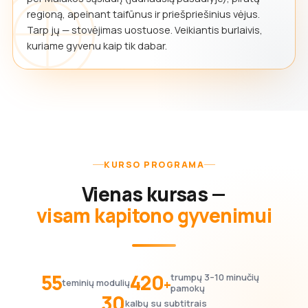
regioną, apeinant taifūnus ir priešpriešinius vėjus.
Tarp jų — stovėjimas uostuose. Veikiantis burlaivis,
kuriame gyvenu kaip tik dabar.
KURSO PROGRAMA
Vienas kursas —
visam kapitono gyvenimui
55
420
trumpų 3–10 minučių
+
teminių modulių
pamokų
30
kalbų su subtitrais