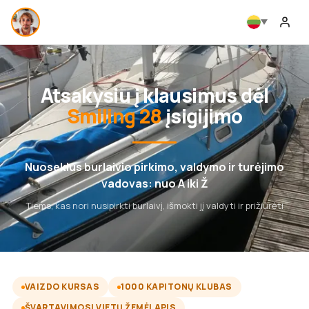
Atsakysiu į klausimus dėl
Smiling 28
įsigijimo
Nuoseklus burlaivio pirkimo, valdymo ir turėjimo
vadovas: nuo A iki Ž
Tiems, kas nori nusipirkti burlaivį, išmokti jį valdyti ir prižiūrėti
VAIZDO KURSAS
1000 KAPITONŲ KLUBAS
ŠVARTAVIMOSI VIETŲ ŽEMĖLAPIS