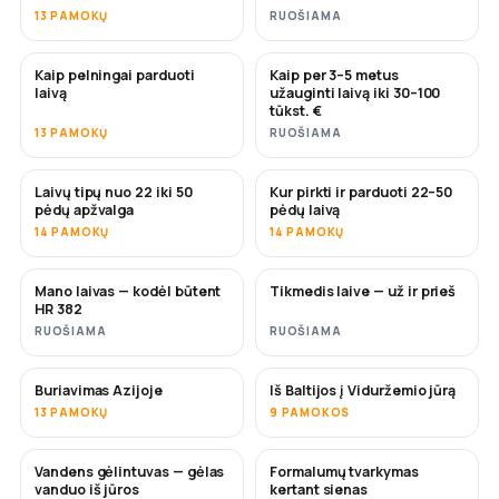
13 PAMOKŲ
RUOŠIAMA
Kaip pelningai parduoti
Kaip per 3–5 metus
NAUJA
NAUJA
laivą
užauginti laivą iki 30–100
tūkst. €
13 PAMOKŲ
RUOŠIAMA
Laivų tipų nuo 22 iki 50
Kur pirkti ir parduoti 22–50
NETRUKUS
NETRUKUS
pėdų apžvalga
pėdų laivą
14 PAMOKŲ
14 PAMOKŲ
Mano laivas — kodėl būtent
Tikmedis laive — už ir prieš
NETRUKUS
NETRUKUS
HR 382
RUOŠIAMA
RUOŠIAMA
Buriavimas Azijoje
Iš Baltijos į Viduržemio jūrą
NETRUKUS
NETRUKUS
13 PAMOKŲ
9 PAMOKOS
Vandens gėlintuvas — gėlas
Formalumų tvarkymas
NETRUKUS
vanduo iš jūros
kertant sienas