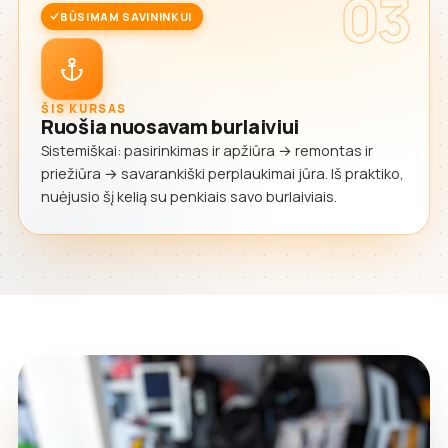
03
BŪSIMAM SAVININKUI
ŠIS KURSAS
Ruošia nuosavam burlaiviui
Sistemiškai: pasirinkimas ir apžiūra → remontas ir
priežiūra → savarankiški perplaukimai jūra. Iš praktiko,
nuėjusio šį kelią su penkiais savo burlaiviais.