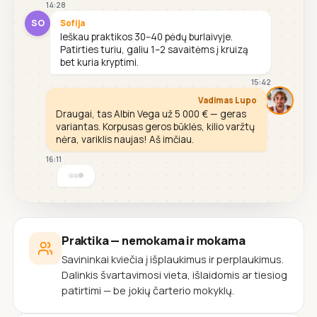
14:28
SO
Sofija
Ieškau praktikos 30–40 pėdų burlaivyje.
Patirties turiu, galiu 1–2 savaitėms į kruizą
bet kuria kryptimi.
15:42
Vadimas Lupo
Draugai, tas Albin Vega už 5 000 € — geras
variantas. Korpusas geros būklės, kilio varžtų
nėra, variklis naujas! Aš imčiau.
16:11
Praktika — nemokama ir mokama
Savininkai kviečia į išplaukimus ir perplaukimus.
Dalinkis švartavimosi vieta, išlaidomis ar tiesiog
patirtimi — be jokių čarterio mokyklų.