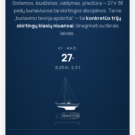
Sistemos, biudžetas, valdymas, priežiūra — 27 ir 38
pėdų burlaiviuose tai skirtingos disciplinos. Tai ne
„buriavimo teorija apskritai“ — tai
konkretūs trijų
skirtingų klasių niuansai
, išnagrinėti su tikrais
laivais.
01 · MAŽI
27
′
8,25 m · 2,3 t