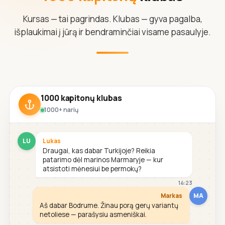
Kursas — tai pagrindas. Klubas — gyva pagalba,
išplaukimai į jūrą ir bendraminčiai visame pasaulyje.
1000 kapitonų klubas
1000+ narių
LU
Lukas
Draugai, kas dabar Turkijoje? Reikia
patarimo dėl marinos Marmaryje — kur
atsistoti mėnesiui be permokų?
14:23
MA
Markas
Aš dabar Bodrume. Žinau porą gerų variantų
netoliese — parašysiu asmeniškai.