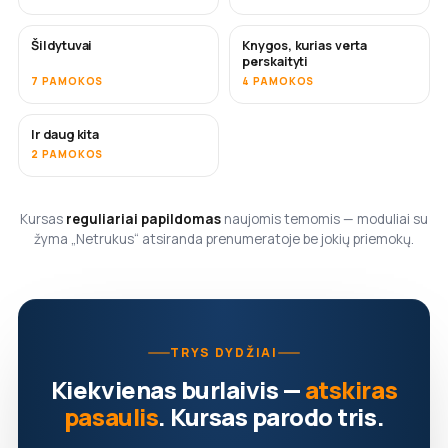
Šildytuvai
Knygos, kurias verta
NETRUKUS
NETRUKUS
perskaityti
7 PAMOKOS
4 PAMOKOS
Ir daug kita
NETRUKUS
2 PAMOKOS
Kursas
reguliariai papildomas
naujomis temomis — moduliai su
žyma „Netrukus“ atsiranda prenumeratoje be jokių priemokų.
TRYS DYDŽIAI
Kiekvienas burlaivis —
atskiras
pasaulis
. Kursas parodo tris.