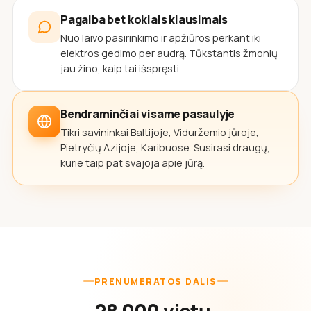
Pagalba bet kokiais klausimais
Nuo laivo pasirinkimo ir apžiūros perkant iki
elektros gedimo per audrą. Tūkstantis žmonių
jau žino, kaip tai išspręsti.
Bendraminčiai visame pasaulyje
Tikri savininkai Baltijoje, Viduržemio jūroje,
Pietryčių Azijoje, Karibuose. Susirasi draugų,
kurie taip pat svajoja apie jūrą.
PRENUMERATOS DALIS
28 000 vietų,