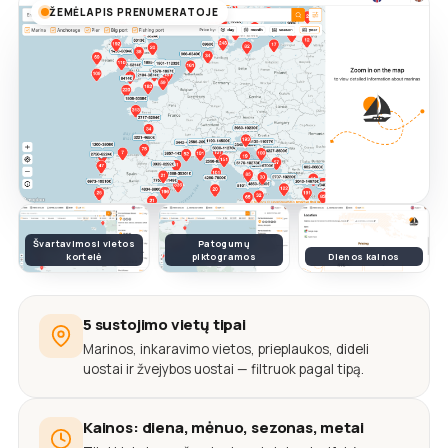
ŽEMĖLAPIS PRENUMERATOJE
Švartavimosi vietos
Patogumų
kortelė
piktogramos
Dienos kainos
5 sustojimo vietų tipai
Marinos, inkaravimo vietos, prieplaukos, dideli
uostai ir žvejybos uostai — filtruok pagal tipą.
Kainos: diena, mėnuo, sezonas, metai