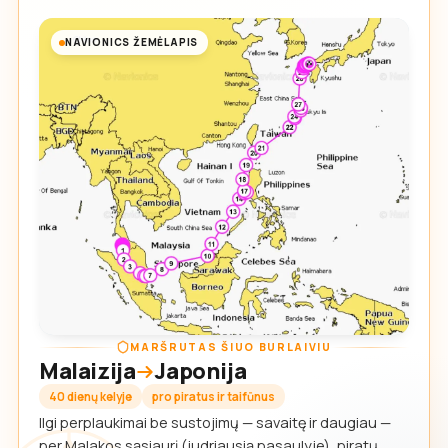
NAVIONICS ŽEMĖLAPIS
MARŠRUTAS ŠIUO BURLAIVIU
Malaizija
Japonija
40 dienų kelyje
pro piratus ir taifūnus
Ilgi perplaukimai be sustojimų — savaitę ir daugiau —
per Malakos sąsiaurį (judriausią pasaulyje), piratų