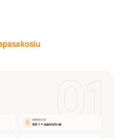
 papasakosiu
01
VANDUO
60 l + kanistrai