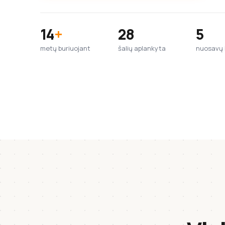
14
+
28
5
metų buriuojant
šalių aplankyta
nuosavų b