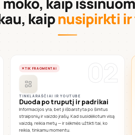
i moko, kaip išsinuom
kau, kaip
nusipirkti ir
02
TIK FRAGMENTAI
TINKLARAŠČIAI IR YOUTUBE
Duoda po truputį ir padrikai
Informacijos yra, bet ji išbarstyta po šimtus
straipsnių ir vaizdo įrašų. Kad susidėliotum visą
vaizdą, reikia metų — ir sėkmės užtikti tai, ko
reikia, tinkamu momentu.