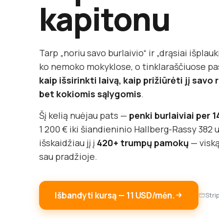
kapitonu
Tarp „noriu savo burlaivio“ ir „drąsiai išplauki
ko nemoko mokyklose, o tinklaraščiuose pasa
kaip išsirinkti laivą, kaip prižiūrėti jį sav
bet kokiomis sąlygomis
.
Šį kelią nuėjau pats —
penki burlaiviai per 
1 200 € iki šiandieninio Hallberg-Rassy 382 u
išskaidžiau jį į
420+ trumpų pamokų
— viską
sau pradžioje.
Išbandyti kursą — 11 USD/mėn.
Stri