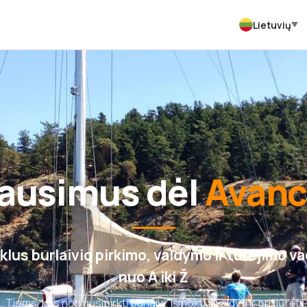
Lietuvių
lausimus dėl
Avanc
lus burlaivio pirkimo, valdymo ir turėjimo v
nuo A iki Ž
Tiems, kas nori nusipirkti burlaivį, išmokti jį valdyti ir prižiūrėti