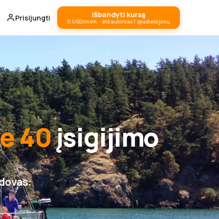
Išbandyti kursą
Prisijungti
11 USD/mėn. · atšaukimas 1 spustelėjimu
e 40
įsigijimo
adovas: