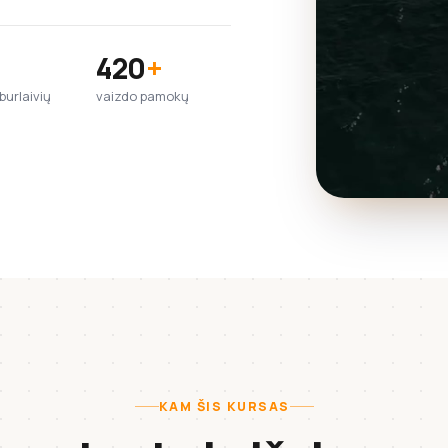
420
+
urlaivių
vaizdo pamokų
KAM ŠIS KURSAS