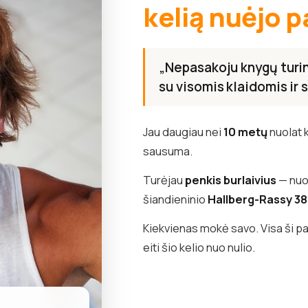
kelią nuėjo p
„Nepasakoju knygų turini
su visomis klaidomis ir
Jau daugiau nei
10 metų
nuolat 
sausuma.
Turėjau
penkis burlaivius
— nuo 
šiandieninio
Hallberg-Rassy 3
Kiekvienas mokė savo. Visa ši pat
eiti šio kelio nuo nulio.