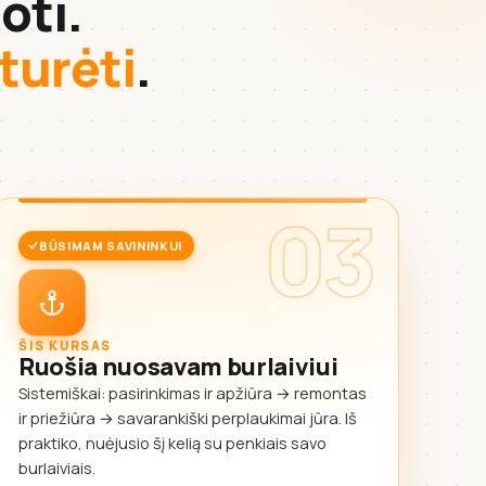
oti.
 turėti
.
03
BŪSIMAM SAVININKUI
ŠIS KURSAS
Ruošia nuosavam burlaiviui
Sistemiškai: pasirinkimas ir apžiūra → remontas
ir priežiūra → savarankiški perplaukimai jūra. Iš
praktiko, nuėjusio šį kelią su penkiais savo
burlaiviais.