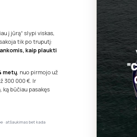
au į jūrą“ slypi viskas,
koja tik po truputį:
o rankomis, kaip plaukti
14 metų
, nuo pirmojo už
ž 300 000 €. Ir
, ką būčiau pasakęs
pe · atšaukimas bet kada