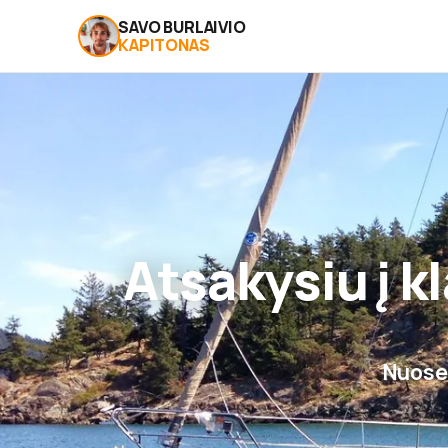
SAVO BURLAIVIO
KAPITONAS
Atsakysiu į k
Nuosek