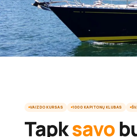
VAIZDO KURSAS
1000 KAPITONŲ KLUBAS
ŠV
Tapk
savo
bu