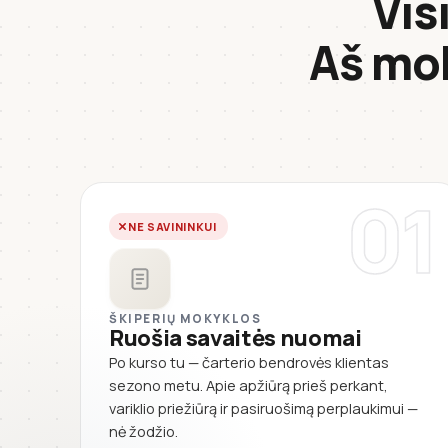
Vis
Aš mo
01
NE SAVININKUI
ŠKIPERIŲ MOKYKLOS
Ruošia savaitės nuomai
Po kurso tu — čarterio bendrovės klientas
sezono metu. Apie apžiūrą prieš perkant,
variklio priežiūrą ir pasiruošimą perplaukimui —
nė žodžio.