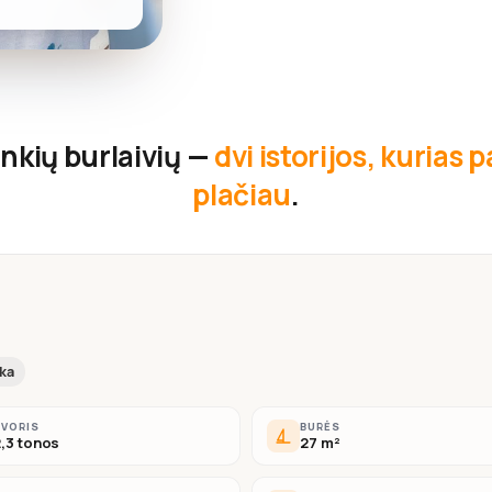
nkių burlaivių —
dvi istorijos, kurias
plačiau
.
ika
SVORIS
BURĖS
,3 tonos
27 m²