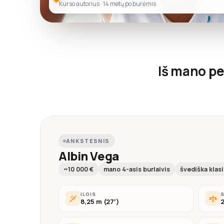
Kurso autorius · 14 metų po burėmis
Iš mano pe
ANKSTESNIS
Albin Vega
~10 000 €
mano 4-asis burlaivis
švediška klas
ILGIS
8,25 m (27′)
2