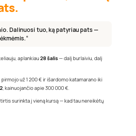
ats.
o. Dalinuosi tuo, ką patyriau pats —
 sėkmėmis.“
keliauju, aplankiau
28 šalis
— dalį burlaiviu, dalį
pirmojo už 1 200 € ir išardomo katamarano iki
82
, kainuojančio apie 300 000 €.
irtis surinkta į vieną kursą — kad tau nereikėtų