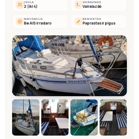
ĮGULA
VAIRAVIMAS
2 (iki 4)
Vairalazdė
NAVIGACIJA
REMONTAS
Be AIS ir radaro
Paprastas ir pigus