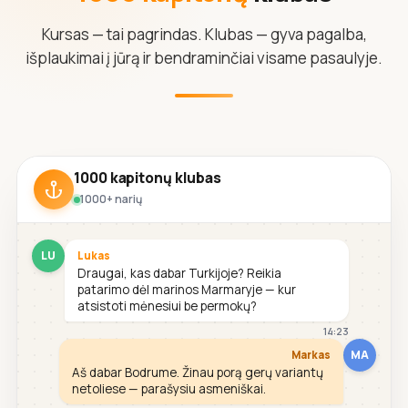
Kursas — tai pagrindas. Klubas — gyva pagalba,
išplaukimai į jūrą ir bendraminčiai visame pasaulyje.
1000 kapitonų klubas
1000+ narių
LU
Lukas
Draugai, kas dabar Turkijoje? Reikia
patarimo dėl marinos Marmaryje — kur
atsistoti mėnesiui be permokų?
14:23
MA
Markas
Aš dabar Bodrume. Žinau porą gerų variantų
netoliese — parašysiu asmeniškai.