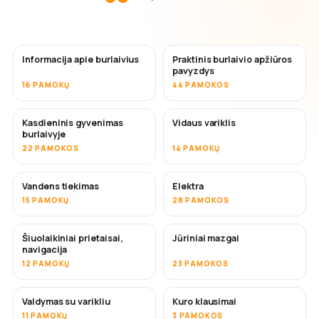
Informacija apie burlaivius
Praktinis burlaivio apžiūros
pavyzdys
16 PAMOKŲ
44 PAMOKOS
Kasdieninis gyvenimas
Vidaus variklis
burlaivyje
22 PAMOKOS
14 PAMOKŲ
Vandens tiekimas
Elektra
15 PAMOKŲ
28 PAMOKOS
Šiuolaikiniai prietaisai,
Jūriniai mazgai
navigacija
12 PAMOKŲ
23 PAMOKOS
Valdymas su varikliu
Kuro klausimai
11 PAMOKŲ
3 PAMOKOS