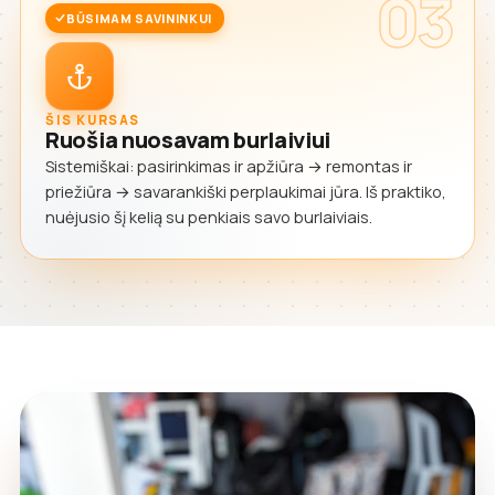
03
BŪSIMAM SAVININKUI
ŠIS KURSAS
Ruošia nuosavam burlaiviui
Sistemiškai: pasirinkimas ir apžiūra → remontas ir
priežiūra → savarankiški perplaukimai jūra. Iš praktiko,
nuėjusio šį kelią su penkiais savo burlaiviais.