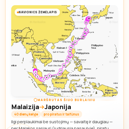
NAVIONICS ŽEMĖLAPIS
MARŠRUTAS ŠIUO BURLAIVIU
Malaizija
Japonija
40 dienų kelyje
pro piratus ir taifūnus
Ilgi perplaukimai be sustojimų — savaitę ir daugiau —
per Malakos sąsiaurį (judriausią pasaulyje), piratų