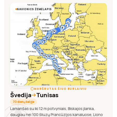
NAVIONICS ŽEMĖLAPIS
MARŠRUTAS ŠIUO BURLAIVIU
Švedija
Tunisas
70 dienų kelyje
Lamanšas su iki 12 m potvyniais, Biskajos įlanka,
daugiau nei 100 šliuzų Prancūzijos kanaluose, Liono