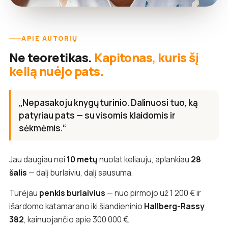
APIE AUTORIŲ
Ne teoretikas.
Kapitonas, kuris šį
kelią nuėjo pats.
„Nepasakoju knygų turinio. Dalinuosi tuo, ką
patyriau pats — su visomis klaidomis ir
sėkmėmis.“
Jau daugiau nei
10 metų
nuolat keliauju, aplankiau
28
šalis
— dalį burlaiviu, dalį sausuma.
Turėjau
penkis burlaivius
— nuo pirmojo už 1 200 € ir
išardomo katamarano iki šiandieninio
Hallberg-Rassy
382
, kainuojančio apie 300 000 €.