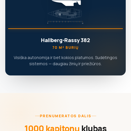
Hallberg-Rassy 382
70 M² BURIŲ
Visiška autonomija ir bet kokios platumos. Sudėtingos
sistemos — daugiau žinių ir priežiūros.
PRENUMERATOS DALIS
1000 kapitonų
klubas