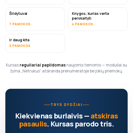
Šildytuvai
Knygos, kurias verta
NETRUKUS
NETRUKUS
perskaityti
7 PAMOKOS
4 PAMOKOS
Ir daug kita
NETRUKUS
2 PAMOKOS
Kursas
reguliariai papildomas
naujomis temomis — moduliai su
žyma „Netrukus“ atsiranda prenumeratoje be jokių priemokų.
TRYS DYDŽIAI
Kiekvienas burlaivis —
atskiras
pasaulis
. Kursas parodo tris.