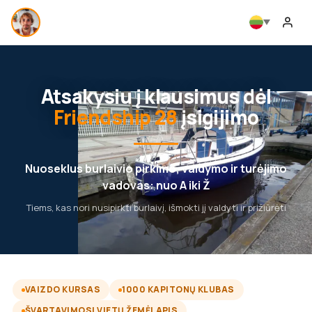
Atsakysiu į klausimus dėl
Friendship 28
įsigijimo
Nuoseklus burlaivio pirkimo, valdymo ir turėjimo
vadovas: nuo A iki Ž
Tiems, kas nori nusipirkti burlaivį, išmokti jį valdyti ir prižiūrėti
VAIZDO KURSAS
1000 KAPITONŲ KLUBAS
ŠVARTAVIMOSI VIETŲ ŽEMĖLAPIS