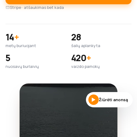
Stripe · atšaukimas bet kada
14
+
28
metų buriuojant
šalių aplankyta
5
420
+
nuosavų burlaivių
vaizdo pamokų
Žiūrėti anonsą