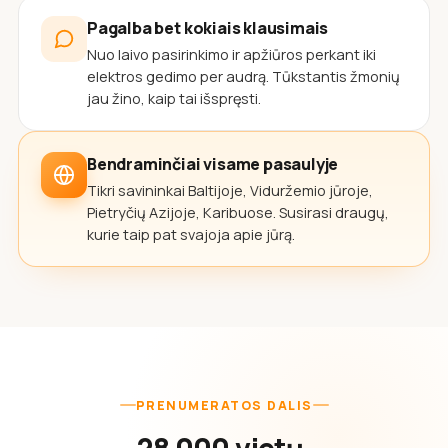
Pagalba bet kokiais klausimais
Nuo laivo pasirinkimo ir apžiūros perkant iki
elektros gedimo per audrą. Tūkstantis žmonių
jau žino, kaip tai išspręsti.
Bendraminčiai visame pasaulyje
Tikri savininkai Baltijoje, Viduržemio jūroje,
Pietryčių Azijoje, Karibuose. Susirasi draugų,
kurie taip pat svajoja apie jūrą.
PRENUMERATOS DALIS
28 000 vietų,