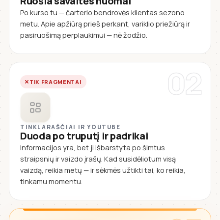
Ruošia savaitės nuomai
Po kurso tu — čarterio bendrovės klientas sezono
metu. Apie apžiūrą prieš perkant, variklio priežiūrą ir
pasiruošimą perplaukimui — nė žodžio.
02
TIK FRAGMENTAI
TINKLARAŠČIAI IR YOUTUBE
Duoda po truputį ir padrikai
Informacijos yra, bet ji išbarstyta po šimtus
straipsnių ir vaizdo įrašų. Kad susidėliotum visą
vaizdą, reikia metų — ir sėkmės užtikti tai, ko reikia,
tinkamu momentu.