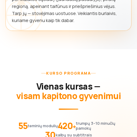
regioną, apeinant taifūnus ir priešpriešinius vėjus.
Tarp jų — stovėjimas uostuose. Veikiantis burlaivis,
kuriame gyvenu kaip tik dabar.
KURSO PROGRAMA
Vienas kursas —
visam kapitono gyvenimui
55
420
trumpų 3–10 minučių
+
teminių modulių
pamokų
30
kalbų su subtitrais