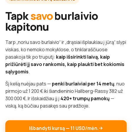
Tapk
savo
burlaivio
kapitonu
Tarp „noriu savo burlaivio“ ir „drąsiai išplaukiau į jūrą“ slypi
viskas, ko nemoko mokyklose, o tinklaraščiuose
pasakoja tik po truputį:
kaip išsirinkti laivą, kaip
prižiūrėti jį savo rankomis, kaip plaukti bet kokiomis
sąlygomis
.
Šį kelią nuėjau pats —
penki burlaiviai per 14 metų
, nuo
pirmojo už 1 200 € iki šiandieninio Hallberg-Rassy 382 už
300 000 €. Ir išskaidžiau jį į
420+ trumpų pamokų
—
viską, ką būčiau pasakęs sau pradžioje.
Išbandyti kursą — 11 USD/mėn.