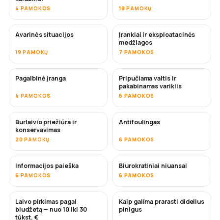
4 PAMOKOS
18 PAMOKŲ
Avarinės situacijos
Įrankiai ir eksploatacinės
medžiagos
19 PAMOKŲ
7 PAMOKOS
Pagalbinė įranga
Pripučiama valtis ir
pakabinamas variklis
4 PAMOKOS
6 PAMOKOS
Burlaivio priežiūra ir
Antifoulingas
NETRUKUS
konservavimas
20 PAMOKŲ
6 PAMOKOS
Informacijos paieška
Biurokratiniai niuansai
6 PAMOKOS
6 PAMOKOS
Laivo pirkimas pagal
Kaip galima prarasti didelius
NETRUKUS
NETRUKUS
biudžetą — nuo 10 iki 30
pinigus
tūkst. €