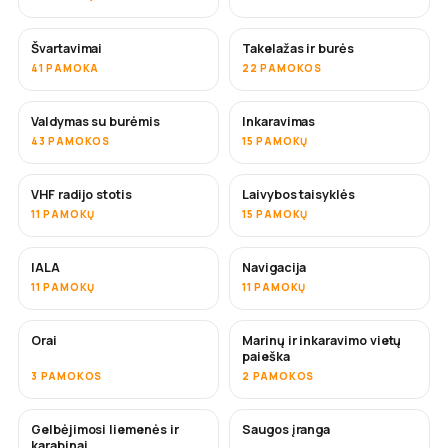
Švartavimai
Takelažas ir burės
41 PAMOKA
22 PAMOKOS
Valdymas su burėmis
Inkaravimas
43 PAMOKOS
15 PAMOKŲ
VHF radijo stotis
Laivybos taisyklės
11 PAMOKŲ
15 PAMOKŲ
IALA
Navigacija
11 PAMOKŲ
11 PAMOKŲ
Orai
Marinų ir inkaravimo vietų
paieška
3 PAMOKOS
2 PAMOKOS
Gelbėjimosi liemenės ir
Saugos įranga
karabinai