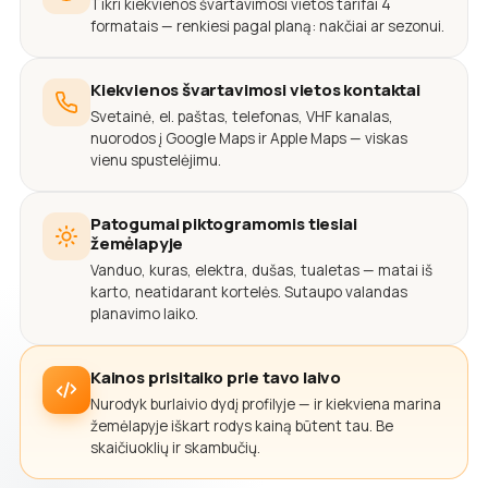
Tikri kiekvienos švartavimosi vietos tarifai 4
formatais — renkiesi pagal planą: nakčiai ar sezonui.
Kiekvienos švartavimosi vietos kontaktai
Svetainė, el. paštas, telefonas, VHF kanalas,
nuorodos į Google Maps ir Apple Maps — viskas
vienu spustelėjimu.
Patogumai piktogramomis tiesiai
žemėlapyje
Vanduo, kuras, elektra, dušas, tualetas — matai iš
karto, neatidarant kortelės. Sutaupo valandas
planavimo laiko.
Kainos prisitaiko prie tavo laivo
Nurodyk burlaivio dydį profilyje — ir kiekviena marina
žemėlapyje iškart rodys kainą būtent tau. Be
skaičiuoklių ir skambučių.