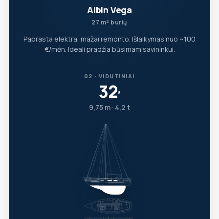
Albin Vega
27 m² burių
Paprasta elektra, mažai remonto. Išlaikymas nuo ~100
€/mėn. Ideali pradžia būsimam savininkui.
02 · VIDUTINIAI
32
′
9,75 m · 4,2 t