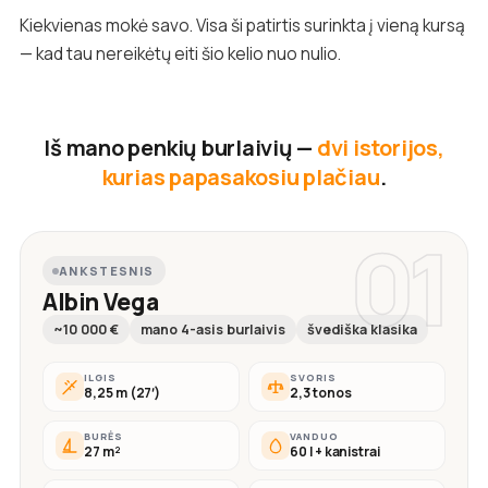
Kiekvienas mokė savo. Visa ši patirtis surinkta į vieną kursą
— kad tau nereikėtų eiti šio kelio nuo nulio.
Iš mano penkių burlaivių —
dvi istorijos,
kurias papasakosiu plačiau
.
01
ANKSTESNIS
Albin Vega
~10 000 €
mano 4-asis burlaivis
švediška klasika
ILGIS
SVORIS
8,25 m (27′)
2,3 tonos
BURĖS
VANDUO
27 m²
60 l + kanistrai