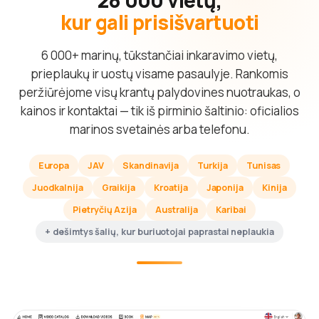
kur gali prisišvartuoti
6 000+ marinų, tūkstančiai inkaravimo vietų,
prieplaukų ir uostų visame pasaulyje. Rankomis
peržiūrėjome visų krantų palydovines nuotraukas, o
kainos ir kontaktai — tik iš pirminio šaltinio: oficialios
marinos svetainės arba telefonu.
Europa
JAV
Skandinavija
Turkija
Tunisas
Juodkalnija
Graikija
Kroatija
Japonija
Kinija
Pietryčių Azija
Australija
Karibai
+ dešimtys šalių, kur buriuotojai paprastai neplaukia