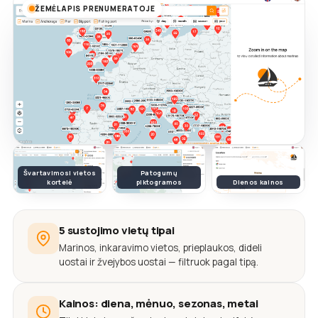
ŽEMĖLAPIS PRENUMERATOJE
Švartavimosi vietos
Patogumų
kortelė
piktogramos
Dienos kainos
5 sustojimo vietų tipai
Marinos, inkaravimo vietos, prieplaukos, dideli
uostai ir žvejybos uostai — filtruok pagal tipą.
Kainos: diena, mėnuo, sezonas, metai