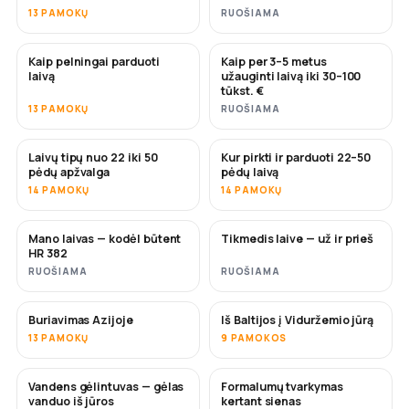
13 PAMOKŲ
RUOŠIAMA
Kaip pelningai parduoti
Kaip per 3–5 metus
NAUJA
NAUJA
laivą
užauginti laivą iki 30–100
tūkst. €
13 PAMOKŲ
RUOŠIAMA
Laivų tipų nuo 22 iki 50
Kur pirkti ir parduoti 22–50
NETRUKUS
NETRUKUS
pėdų apžvalga
pėdų laivą
14 PAMOKŲ
14 PAMOKŲ
Mano laivas — kodėl būtent
Tikmedis laive — už ir prieš
NETRUKUS
NETRUKUS
HR 382
RUOŠIAMA
RUOŠIAMA
Buriavimas Azijoje
Iš Baltijos į Viduržemio jūrą
NETRUKUS
NETRUKUS
13 PAMOKŲ
9 PAMOKOS
Vandens gėlintuvas — gėlas
Formalumų tvarkymas
NETRUKUS
vanduo iš jūros
kertant sienas