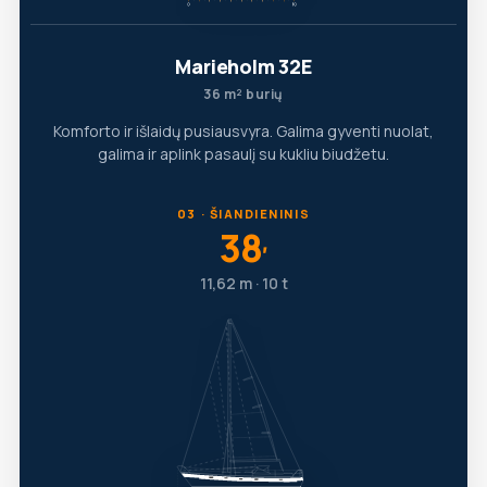
Marieholm 32E
36 m² burių
Komforto ir išlaidų pusiausvyra. Galima gyventi nuolat,
galima ir aplink pasaulį su kukliu biudžetu.
03 · ŠIANDIENINIS
38
′
11,62 m · 10 t