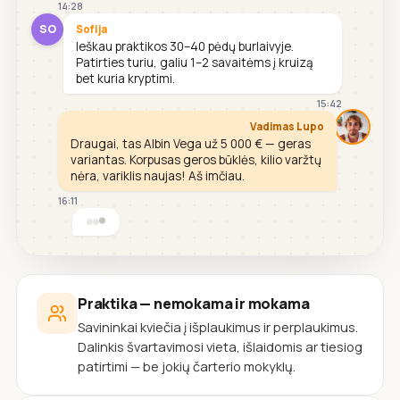
14:28
SO
Sofija
Ieškau praktikos 30–40 pėdų burlaivyje.
Patirties turiu, galiu 1–2 savaitėms į kruizą
bet kuria kryptimi.
15:42
Vadimas Lupo
Draugai, tas Albin Vega už 5 000 € — geras
variantas. Korpusas geros būklės, kilio varžtų
nėra, variklis naujas! Aš imčiau.
16:11
Praktika — nemokama ir mokama
Savininkai kviečia į išplaukimus ir perplaukimus.
Dalinkis švartavimosi vieta, išlaidomis ar tiesiog
patirtimi — be jokių čarterio mokyklų.