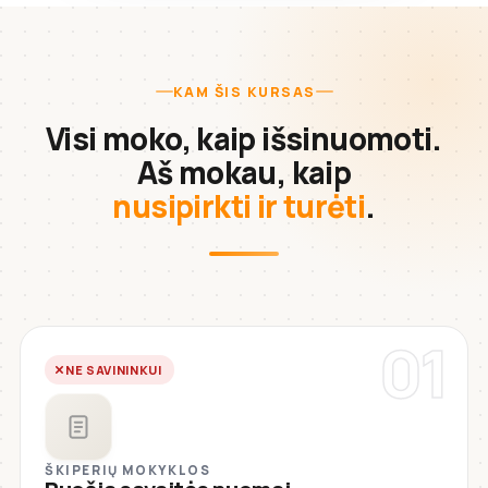
KAM ŠIS KURSAS
Visi moko, kaip išsinuomoti.
Aš mokau, kaip
nusipirkti ir turėti
.
01
NE SAVININKUI
ŠKIPERIŲ MOKYKLOS