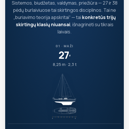
Sistemos, biudžetas, valdymas, priežiūra — 27 ir 38
pėdų burlaiviuose tai skirtingos disciplinos. Tai ne
„buriavimo teorija apskritai“ — tai
konkretūs trijų
skirtingų klasių niuansai
, išnagrinėti su tikrais
laivais.
01 · MAŽI
27
′
8,25 m · 2,3 t