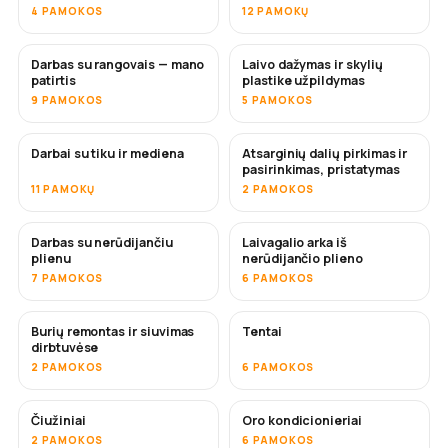
4 PAMOKOS
12 PAMOKŲ
Darbas su rangovais — mano
Laivo dažymas ir skylių
NETRUKUS
NETRUKUS
patirtis
plastike užpildymas
9 PAMOKOS
5 PAMOKOS
Darbai su tiku ir mediena
Atsarginių dalių pirkimas ir
NETRUKUS
pasirinkimas, pristatymas
11 PAMOKŲ
2 PAMOKOS
Darbas su nerūdijančiu
Laivagalio arka iš
NETRUKUS
plienu
nerūdijančio plieno
7 PAMOKOS
6 PAMOKOS
Burių remontas ir siuvimas
Tentai
NETRUKUS
dirbtuvėse
2 PAMOKOS
6 PAMOKOS
Čiužiniai
Oro kondicionieriai
NETRUKUS
2 PAMOKOS
6 PAMOKOS