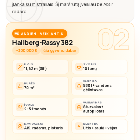
įlanka su mistraliais. Šį maršrutą įveikiau be AIS ir
radaro.
02
ŠIANDIEN · VEIKIANTIS
Hallberg-Rassy 382
~300 000 €
čia gyvenu dabar
ILGIS
SVORIS
11,62 m (38′)
10 tonų
VANDUO
BURĖS
580 l + vandens
70 m²
gėlintuvas
VAIRAVIMAS
ĮGULA
Šturvalas +
2–5 žmonės
autopilotas
NAVIGACIJA
ELEKTRA
AIS, radaras, ploteris
Litis + saulė + vėjas