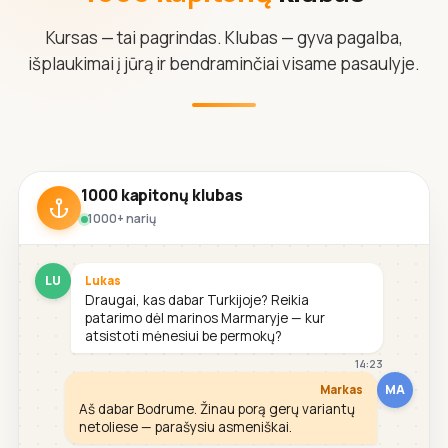
Kursas — tai pagrindas. Klubas — gyva pagalba,
išplaukimai į jūrą ir bendraminčiai visame pasaulyje.
1000 kapitonų klubas
1000+ narių
LU
Lukas
Draugai, kas dabar Turkijoje? Reikia
patarimo dėl marinos Marmaryje — kur
atsistoti mėnesiui be permokų?
14:23
MA
Markas
Aš dabar Bodrume. Žinau porą gerų variantų
netoliese — parašysiu asmeniškai.