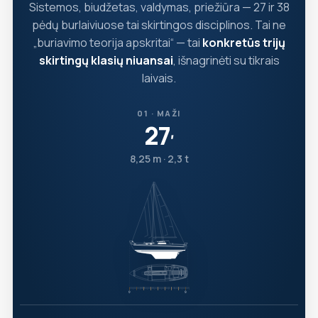
Sistemos, biudžetas, valdymas, priežiūra — 27 ir 38
pėdų burlaiviuose tai skirtingos disciplinos. Tai ne
„buriavimo teorija apskritai“ — tai
konkretūs trijų
skirtingų klasių niuansai
, išnagrinėti su tikrais
laivais.
01 · MAŽI
27
′
8,25 m · 2,3 t