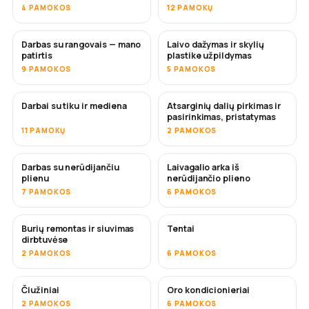
4 PAMOKOS
12 PAMOKŲ
Darbas su rangovais — mano
Laivo dažymas ir skylių
NETRUKUS
NETRUKUS
patirtis
plastike užpildymas
9 PAMOKOS
5 PAMOKOS
Darbai su tiku ir mediena
Atsarginių dalių pirkimas ir
NETRUKUS
pasirinkimas, pristatymas
11 PAMOKŲ
2 PAMOKOS
Darbas su nerūdijančiu
Laivagalio arka iš
NETRUKUS
plienu
nerūdijančio plieno
7 PAMOKOS
6 PAMOKOS
Burių remontas ir siuvimas
Tentai
NETRUKUS
dirbtuvėse
2 PAMOKOS
6 PAMOKOS
Čiužiniai
Oro kondicionieriai
NETRUKUS
2 PAMOKOS
6 PAMOKOS