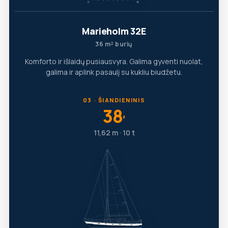
Marieholm 32E
36 m² burių
Komforto ir išlaidų pusiausvyra. Galima gyventi nuolat,
galima ir aplink pasaulį su kukliu biudžetu.
03 · ŠIANDIENINIS
38
′
11,62 m · 10 t