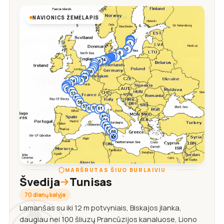
NAVIONICS ŽEMĖLAPIS
MARŠRUTAS ŠIUO BURLAIVIU
Švedija
Tunisas
70 dienų kelyje
Lamanšas su iki 12 m potvyniais, Biskajos įlanka,
daugiau nei 100 šliuzų Prancūzijos kanaluose, Liono