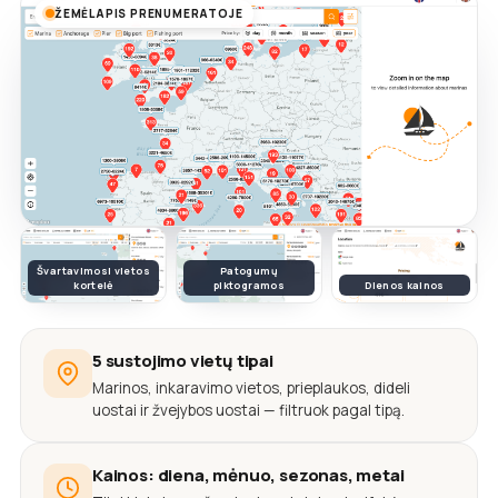
ŽEMĖLAPIS PRENUMERATOJE
Švartavimosi vietos
Patogumų
kortelė
piktogramos
Dienos kainos
5 sustojimo vietų tipai
Marinos, inkaravimo vietos, prieplaukos, dideli
uostai ir žvejybos uostai — filtruok pagal tipą.
Kainos: diena, mėnuo, sezonas, metai