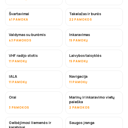
Švartavimai
Takelažas ir burės
41 PAMOKA
22 PAMOKOS
Valdymas su burėmis
Inkaravimas
43 PAMOKOS
15 PAMOKŲ
VHF radijo stotis
Laivybos taisyklės
11 PAMOKŲ
15 PAMOKŲ
IALA
Navigacija
11 PAMOKŲ
11 PAMOKŲ
Orai
Marinų ir inkaravimo vietų
paieška
3 PAMOKOS
2 PAMOKOS
Gelbėjimosi liemenės ir
Saugos įranga
karabinai