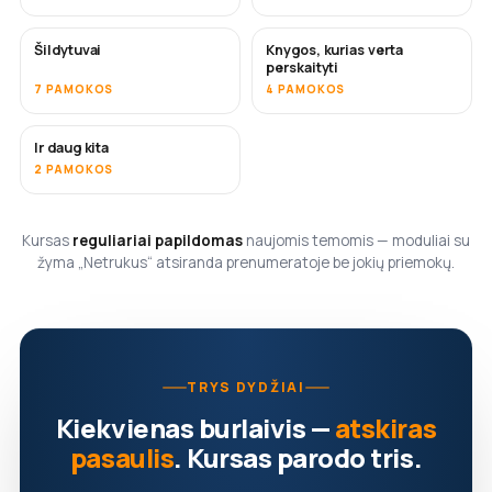
Šildytuvai
Knygos, kurias verta
NETRUKUS
NETRUKUS
perskaityti
7 PAMOKOS
4 PAMOKOS
Ir daug kita
NETRUKUS
2 PAMOKOS
Kursas
reguliariai papildomas
naujomis temomis — moduliai su
žyma „Netrukus“ atsiranda prenumeratoje be jokių priemokų.
TRYS DYDŽIAI
Kiekvienas burlaivis —
atskiras
pasaulis
. Kursas parodo tris.