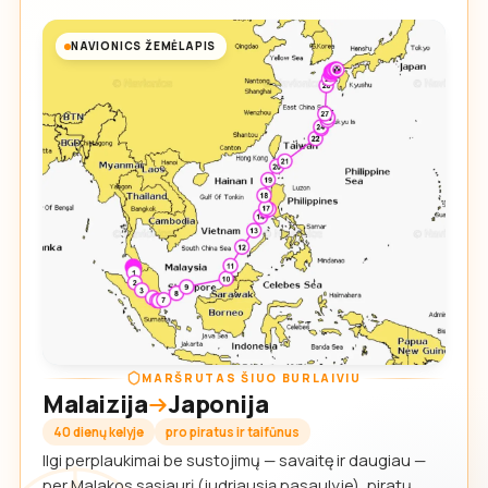
NAVIONICS ŽEMĖLAPIS
MARŠRUTAS ŠIUO BURLAIVIU
Malaizija
Japonija
40 dienų kelyje
pro piratus ir taifūnus
Ilgi perplaukimai be sustojimų — savaitę ir daugiau —
per Malakos sąsiaurį (judriausią pasaulyje), piratų