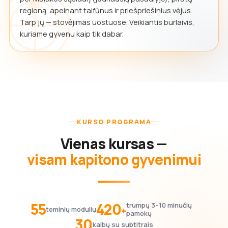
regioną, apeinant taifūnus ir priešpriešinius vėjus.
Tarp jų — stovėjimas uostuose. Veikiantis burlaivis,
kuriame gyvenu kaip tik dabar.
KURSO PROGRAMA
Vienas kursas —
visam kapitono gyvenimui
55
420
trumpų 3–10 minučių
+
teminių modulių
pamokų
30
kalbų su subtitrais