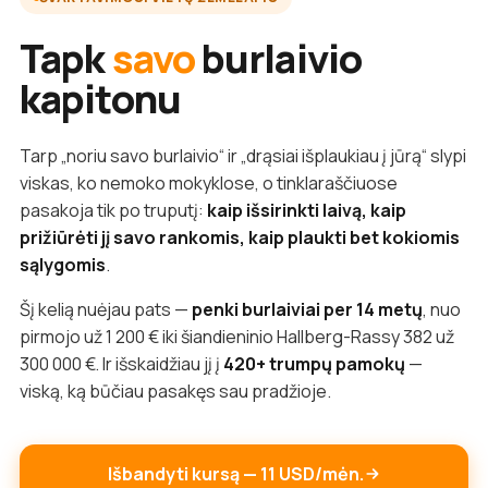
Tapk
savo
burlaivio
kapitonu
Tarp „noriu savo burlaivio“ ir „drąsiai išplaukiau į jūrą“ slypi
viskas, ko nemoko mokyklose, o tinklaraščiuose
pasakoja tik po truputį:
kaip išsirinkti laivą, kaip
prižiūrėti jį savo rankomis, kaip plaukti bet kokiomis
sąlygomis
.
Šį kelią nuėjau pats —
penki burlaiviai per 14 metų
, nuo
pirmojo už 1 200 € iki šiandieninio Hallberg-Rassy 382 už
300 000 €. Ir išskaidžiau jį į
420+ trumpų pamokų
—
viską, ką būčiau pasakęs sau pradžioje.
Išbandyti kursą — 11 USD/mėn.