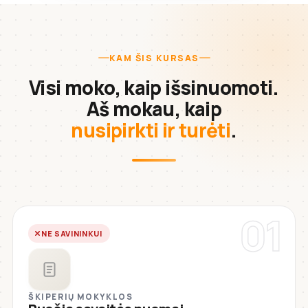
KAM ŠIS KURSAS
Visi moko, kaip išsinuomoti.
Aš mokau, kaip
nusipirkti ir turėti
.
01
NE SAVININKUI
ŠKIPERIŲ MOKYKLOS