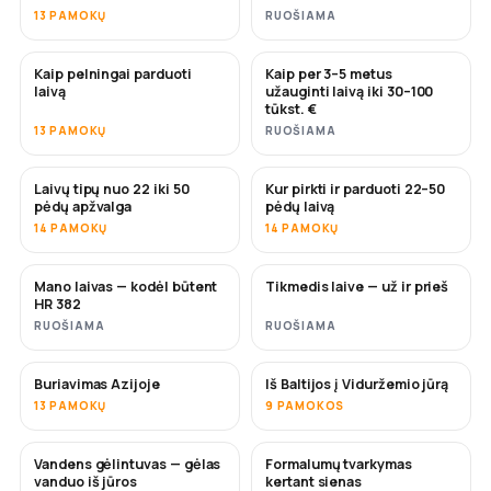
13 PAMOKŲ
RUOŠIAMA
Kaip pelningai parduoti
Kaip per 3–5 metus
NAUJA
NAUJA
laivą
užauginti laivą iki 30–100
tūkst. €
13 PAMOKŲ
RUOŠIAMA
Laivų tipų nuo 22 iki 50
Kur pirkti ir parduoti 22–50
NETRUKUS
NETRUKUS
pėdų apžvalga
pėdų laivą
14 PAMOKŲ
14 PAMOKŲ
Mano laivas — kodėl būtent
Tikmedis laive — už ir prieš
NETRUKUS
NETRUKUS
HR 382
RUOŠIAMA
RUOŠIAMA
Buriavimas Azijoje
Iš Baltijos į Viduržemio jūrą
NETRUKUS
NETRUKUS
13 PAMOKŲ
9 PAMOKOS
Vandens gėlintuvas — gėlas
Formalumų tvarkymas
NETRUKUS
vanduo iš jūros
kertant sienas