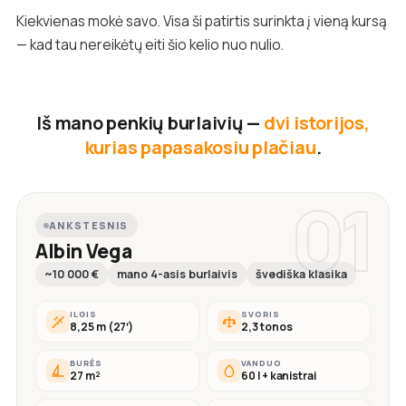
Kiekvienas mokė savo. Visa ši patirtis surinkta į vieną kursą
— kad tau nereikėtų eiti šio kelio nuo nulio.
Iš mano penkių burlaivių —
dvi istorijos,
kurias papasakosiu plačiau
.
01
ANKSTESNIS
Albin Vega
~10 000 €
mano 4-asis burlaivis
švediška klasika
ILGIS
SVORIS
8,25 m (27′)
2,3 tonos
BURĖS
VANDUO
27 m²
60 l + kanistrai