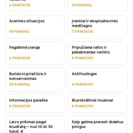
4 PAMOKOS
18 PAMOKŲ
Avarinės situacijos
Įrankiai ir eksploatacinės
medžiagos
19 PAMOKŲ
7 PAMOKOS
Pagalbinė įranga
Pripučiama valtis ir
pakabinamas variklis
4 PAMOKOS
6 PAMOKOS
Burlaivio priežiūra ir
Antifoulingas
NETRUKUS
konservavimas
20 PAMOKŲ
6 PAMOKOS
Informacijos paieška
Biurokratiniai niuansai
6 PAMOKOS
6 PAMOKOS
Laivo pirkimas pagal
Kaip galima prarasti didelius
NETRUKUS
NETRUKUS
biudžetą — nuo 10 iki 30
pinigus
tūkst. €