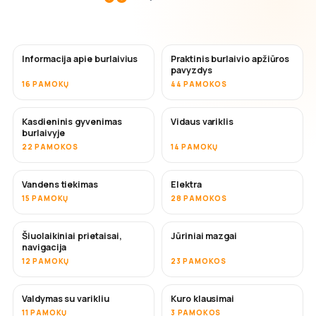
Informacija apie burlaivius
Praktinis burlaivio apžiūros
pavyzdys
16 PAMOKŲ
44 PAMOKOS
Kasdieninis gyvenimas
Vidaus variklis
burlaivyje
22 PAMOKOS
14 PAMOKŲ
Vandens tiekimas
Elektra
15 PAMOKŲ
28 PAMOKOS
Šiuolaikiniai prietaisai,
Jūriniai mazgai
navigacija
12 PAMOKŲ
23 PAMOKOS
Valdymas su varikliu
Kuro klausimai
11 PAMOKŲ
3 PAMOKOS