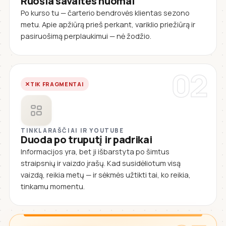
Ruošia savaitės nuomai
Po kurso tu — čarterio bendrovės klientas sezono
metu. Apie apžiūrą prieš perkant, variklio priežiūrą ir
pasiruošimą perplaukimui — nė žodžio.
02
TIK FRAGMENTAI
TINKLARAŠČIAI IR YOUTUBE
Duoda po truputį ir padrikai
Informacijos yra, bet ji išbarstyta po šimtus
straipsnių ir vaizdo įrašų. Kad susidėliotum visą
vaizdą, reikia metų — ir sėkmės užtikti tai, ko reikia,
tinkamu momentu.