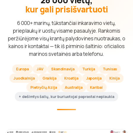
kur gali prisišvartuoti
6 000+ marinų, tūkstančiai inkaravimo vietų,
prieplaukų ir uostų visame pasaulyje. Rankomis
peržiūrėjome visų krantų palydovines nuotraukas, o
kainos ir kontaktai — tik iš pirminio šaltinio: oficialios
marinos svetainės arba telefonu.
Europa
JAV
Skandinavija
Turkija
Tunisas
Juodkalnija
Graikija
Kroatija
Japonija
Kinija
Pietryčių Azija
Australija
Karibai
+ dešimtys šalių, kur buriuotojai paprastai neplaukia