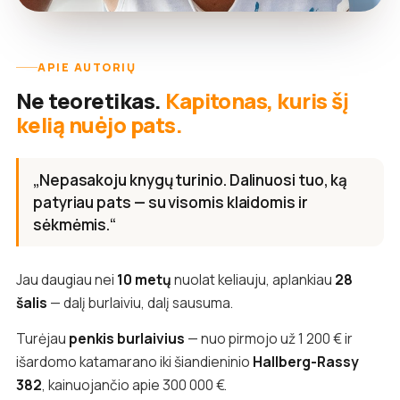
APIE AUTORIŲ
Ne teoretikas.
Kapitonas, kuris šį
kelią nuėjo pats.
„Nepasakoju knygų turinio. Dalinuosi tuo, ką
patyriau pats — su visomis klaidomis ir
sėkmėmis.“
Jau daugiau nei
10 metų
nuolat keliauju, aplankiau
28
šalis
— dalį burlaiviu, dalį sausuma.
Turėjau
penkis burlaivius
— nuo pirmojo už 1 200 € ir
išardomo katamarano iki šiandieninio
Hallberg-Rassy
382
, kainuojančio apie 300 000 €.