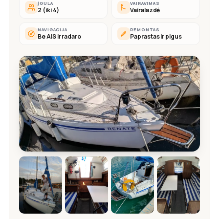
ĮGULA
VAIRAVIMAS
2 (iki 4)
Vairalazdė
NAVIGACIJA
REMONTAS
Be AIS ir radaro
Paprastas ir pigus