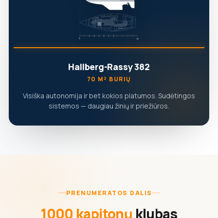
Hallberg-Rassy 382
70 M² BURIŲ
Visiška autonomija ir bet kokios platumos. Sudėtingos
sistemos — daugiau žinių ir priežiūros.
PRENUMERATOS DALIS
1000 kapitonų
klubas