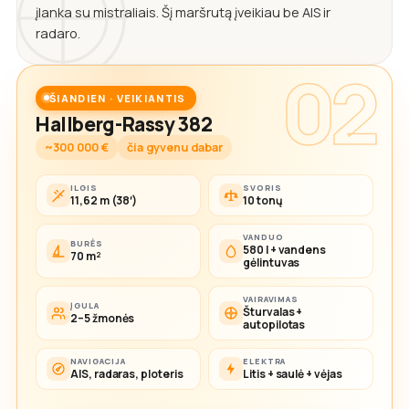
įlanka su mistraliais. Šį maršrutą įveikiau be AIS ir
radaro.
02
ŠIANDIEN · VEIKIANTIS
Hallberg-Rassy 382
~300 000 €
čia gyvenu dabar
ILGIS
SVORIS
11,62 m (38′)
10 tonų
VANDUO
BURĖS
580 l + vandens
70 m²
gėlintuvas
VAIRAVIMAS
ĮGULA
Šturvalas +
2–5 žmonės
autopilotas
NAVIGACIJA
ELEKTRA
AIS, radaras, ploteris
Litis + saulė + vėjas