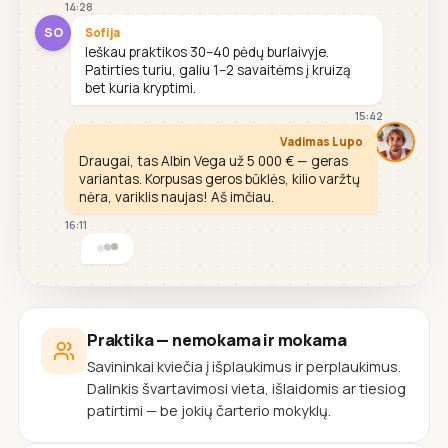
14:28
SO
Sofija
Ieškau praktikos 30–40 pėdų burlaivyje.
Patirties turiu, galiu 1–2 savaitėms į kruizą
bet kuria kryptimi.
15:42
Vadimas Lupo
Draugai, tas Albin Vega už 5 000 € — geras
variantas. Korpusas geros būklės, kilio varžtų
nėra, variklis naujas! Aš imčiau.
16:11
Praktika — nemokama ir mokama
Savininkai kviečia į išplaukimus ir perplaukimus.
Dalinkis švartavimosi vieta, išlaidomis ar tiesiog
patirtimi — be jokių čarterio mokyklų.