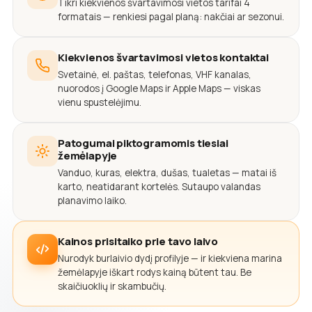
Tikri kiekvienos švartavimosi vietos tarifai 4
formatais — renkiesi pagal planą: nakčiai ar sezonui.
Kiekvienos švartavimosi vietos kontaktai
Svetainė, el. paštas, telefonas, VHF kanalas,
nuorodos į Google Maps ir Apple Maps — viskas
vienu spustelėjimu.
Patogumai piktogramomis tiesiai
žemėlapyje
Vanduo, kuras, elektra, dušas, tualetas — matai iš
karto, neatidarant kortelės. Sutaupo valandas
planavimo laiko.
Kainos prisitaiko prie tavo laivo
Nurodyk burlaivio dydį profilyje — ir kiekviena marina
žemėlapyje iškart rodys kainą būtent tau. Be
skaičiuoklių ir skambučių.