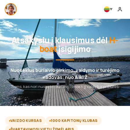
Atsakysiu į klausimus dėl
H-
boat
įsigijimo
Nuoseklus burlaivio pirkimo, valdymo ir turėjimo
vadovas: nuo A iki Ž
Tiems, kas nori nusipirkti burlaivį, išmokti jį valdyti ir prižiūrėti
VAIZDO KURSAS
1000 KAPITONŲ KLUBAS
ŠVARTAVIMOSI VIETŲ ŽEMĖLAPIS