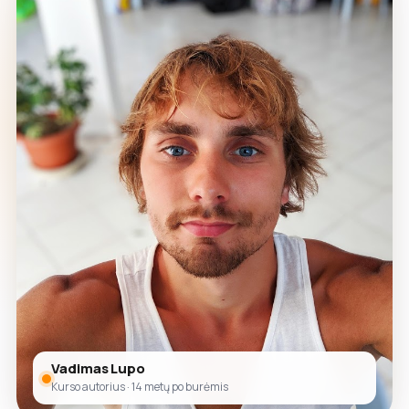
Vadimas Lupo
Kurso autorius · 14 metų po burėmis