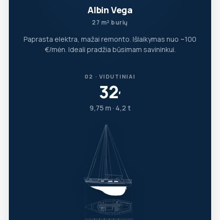
Albin Vega
27 m² burių
Paprasta elektra, mažai remonto. Išlaikymas nuo ~100
€/mėn. Ideali pradžia būsimam savininkui.
02 · VIDUTINIAI
32
′
9,75 m · 4,2 t