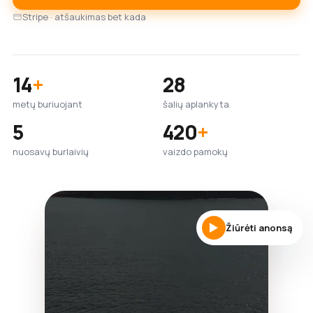
Stripe · atšaukimas bet kada
14
+
28
metų buriuojant
šalių aplankyta
5
420
+
nuosavų burlaivių
vaizdo pamokų
Žiūrėti anonsą