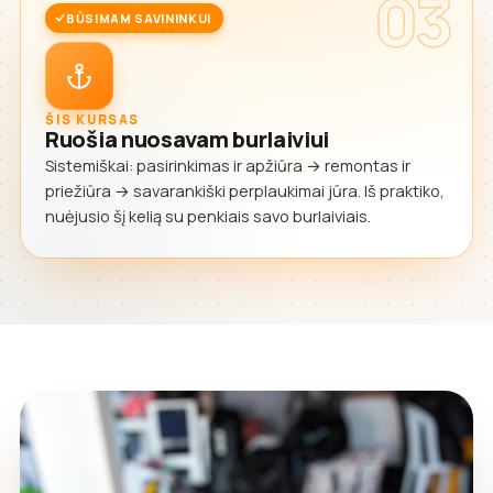
03
BŪSIMAM SAVININKUI
ŠIS KURSAS
Ruošia nuosavam burlaiviui
Sistemiškai: pasirinkimas ir apžiūra → remontas ir
priežiūra → savarankiški perplaukimai jūra. Iš praktiko,
nuėjusio šį kelią su penkiais savo burlaiviais.