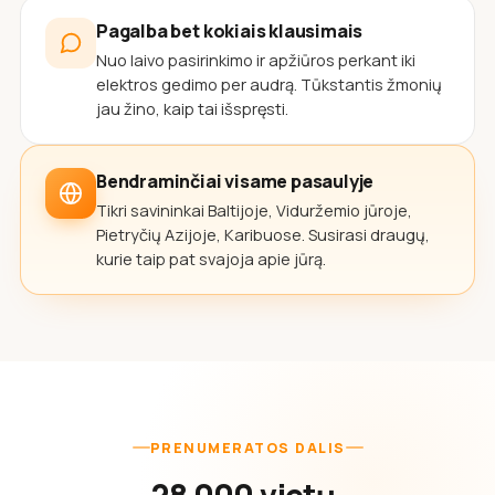
Pagalba bet kokiais klausimais
Nuo laivo pasirinkimo ir apžiūros perkant iki
elektros gedimo per audrą. Tūkstantis žmonių
jau žino, kaip tai išspręsti.
Bendraminčiai visame pasaulyje
Tikri savininkai Baltijoje, Viduržemio jūroje,
Pietryčių Azijoje, Karibuose. Susirasi draugų,
kurie taip pat svajoja apie jūrą.
PRENUMERATOS DALIS
28 000 vietų,