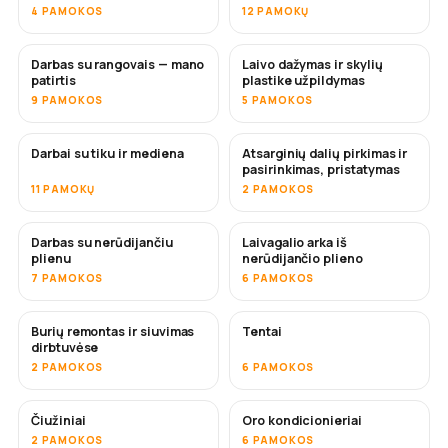
4 PAMOKOS
12 PAMOKŲ
Darbas su rangovais — mano
Laivo dažymas ir skylių
NETRUKUS
NETRUKUS
patirtis
plastike užpildymas
9 PAMOKOS
5 PAMOKOS
Darbai su tiku ir mediena
Atsarginių dalių pirkimas ir
NETRUKUS
pasirinkimas, pristatymas
11 PAMOKŲ
2 PAMOKOS
Darbas su nerūdijančiu
Laivagalio arka iš
NETRUKUS
plienu
nerūdijančio plieno
7 PAMOKOS
6 PAMOKOS
Burių remontas ir siuvimas
Tentai
NETRUKUS
dirbtuvėse
2 PAMOKOS
6 PAMOKOS
Čiužiniai
Oro kondicionieriai
NETRUKUS
2 PAMOKOS
6 PAMOKOS