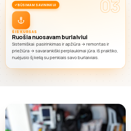
03
BŪSIMAM SAVININKUI
ŠIS KURSAS
Ruošia nuosavam burlaiviui
Sistemiškai: pasirinkimas ir apžiūra → remontas ir
priežiūra → savarankiški perplaukimai jūra. Iš praktiko,
nuėjusio šį kelią su penkiais savo burlaiviais.