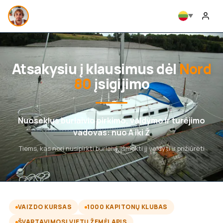
Atsakysiu į klausimus dėl
Nord
80
įsigijimo
Nuoseklus burlaivio pirkimo, valdymo ir turėjimo
vadovas: nuo A iki Ž
Tiems, kas nori nusipirkti burlaivį, išmokti jį valdyti ir prižiūrėti
VAIZDO KURSAS
1000 KAPITONŲ KLUBAS
ŠVARTAVIMOSI VIETŲ ŽEMĖLAPIS