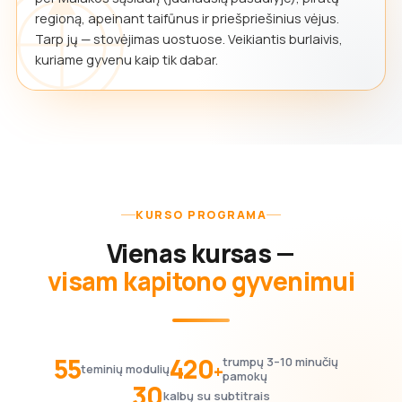
regioną, apeinant taifūnus ir priešpriešinius vėjus.
Tarp jų — stovėjimas uostuose. Veikiantis burlaivis,
kuriame gyvenu kaip tik dabar.
KURSO PROGRAMA
Vienas kursas —
visam kapitono gyvenimui
55
420
trumpų 3–10 minučių
+
teminių modulių
pamokų
30
kalbų su subtitrais