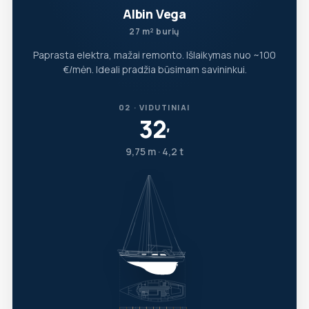
Albin Vega
27 m² burių
Paprasta elektra, mažai remonto. Išlaikymas nuo ~100
€/mėn. Ideali pradžia būsimam savininkui.
02 · VIDUTINIAI
32
′
9,75 m · 4,2 t