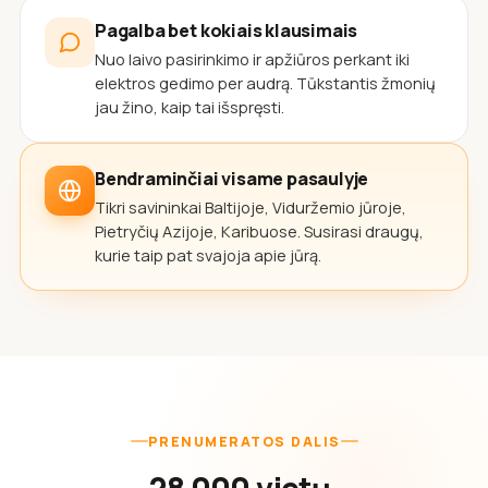
Pagalba bet kokiais klausimais
Nuo laivo pasirinkimo ir apžiūros perkant iki
elektros gedimo per audrą. Tūkstantis žmonių
jau žino, kaip tai išspręsti.
Bendraminčiai visame pasaulyje
Tikri savininkai Baltijoje, Viduržemio jūroje,
Pietryčių Azijoje, Karibuose. Susirasi draugų,
kurie taip pat svajoja apie jūrą.
PRENUMERATOS DALIS
28 000 vietų,