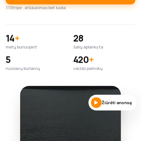
Stripe · atšaukimas bet kada
14
+
28
metų buriuojant
šalių aplankyta
5
420
+
nuosavų burlaivių
vaizdo pamokų
Žiūrėti anonsą