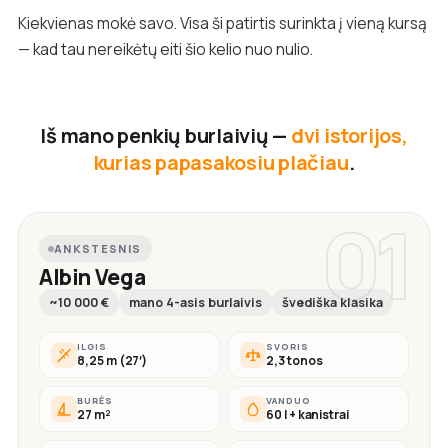
Kiekvienas mokė savo. Visa ši patirtis surinkta į vieną kursą
— kad tau nereikėtų eiti šio kelio nuo nulio.
Iš mano penkių burlaivių —
dvi istorijos,
kurias papasakosiu plačiau
.
01
ANKSTESNIS
Albin Vega
~10 000 €
mano 4-asis burlaivis
švediška klasika
ILGIS
SVORIS
8,25 m (27′)
2,3 tonos
BURĖS
VANDUO
27 m²
60 l + kanistrai