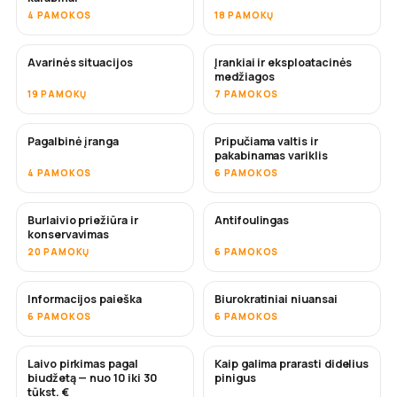
4 PAMOKOS
18 PAMOKŲ
Avarinės situacijos
Įrankiai ir eksploatacinės
medžiagos
19 PAMOKŲ
7 PAMOKOS
Pagalbinė įranga
Pripučiama valtis ir
pakabinamas variklis
4 PAMOKOS
6 PAMOKOS
Burlaivio priežiūra ir
Antifoulingas
NETRUKUS
konservavimas
20 PAMOKŲ
6 PAMOKOS
Informacijos paieška
Biurokratiniai niuansai
6 PAMOKOS
6 PAMOKOS
Laivo pirkimas pagal
Kaip galima prarasti didelius
NETRUKUS
NETRUKUS
biudžetą — nuo 10 iki 30
pinigus
tūkst. €