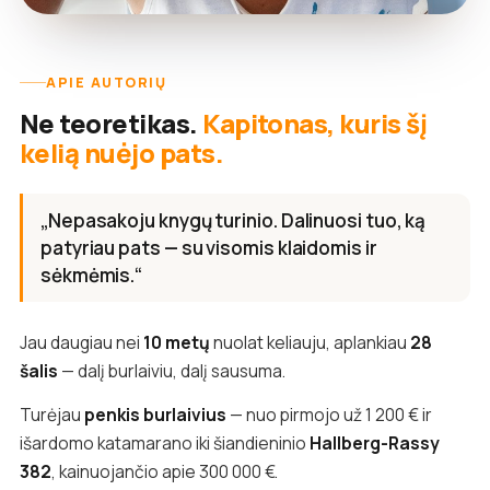
APIE AUTORIŲ
Ne teoretikas.
Kapitonas, kuris šį
kelią nuėjo pats.
„Nepasakoju knygų turinio. Dalinuosi tuo, ką
patyriau pats — su visomis klaidomis ir
sėkmėmis.“
Jau daugiau nei
10 metų
nuolat keliauju, aplankiau
28
šalis
— dalį burlaiviu, dalį sausuma.
Turėjau
penkis burlaivius
— nuo pirmojo už 1 200 € ir
išardomo katamarano iki šiandieninio
Hallberg-Rassy
382
, kainuojančio apie 300 000 €.