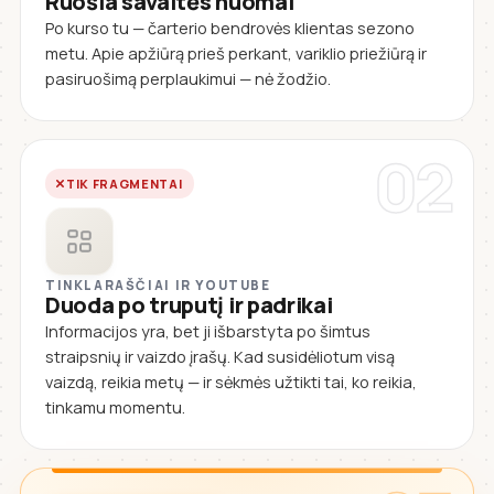
Ruošia savaitės nuomai
Po kurso tu — čarterio bendrovės klientas sezono
metu. Apie apžiūrą prieš perkant, variklio priežiūrą ir
pasiruošimą perplaukimui — nė žodžio.
02
TIK FRAGMENTAI
TINKLARAŠČIAI IR YOUTUBE
Duoda po truputį ir padrikai
Informacijos yra, bet ji išbarstyta po šimtus
straipsnių ir vaizdo įrašų. Kad susidėliotum visą
vaizdą, reikia metų — ir sėkmės užtikti tai, ko reikia,
tinkamu momentu.