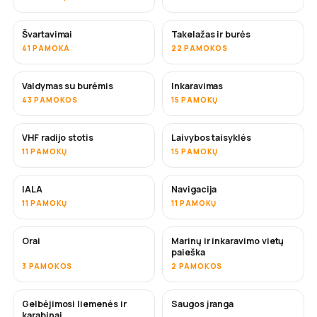
Švartavimai
Takelažas ir burės
41 PAMOKA
22 PAMOKOS
Valdymas su burėmis
Inkaravimas
43 PAMOKOS
15 PAMOKŲ
VHF radijo stotis
Laivybos taisyklės
11 PAMOKŲ
15 PAMOKŲ
IALA
Navigacija
11 PAMOKŲ
11 PAMOKŲ
Orai
Marinų ir inkaravimo vietų
paieška
3 PAMOKOS
2 PAMOKOS
Gelbėjimosi liemenės ir
Saugos įranga
karabinai