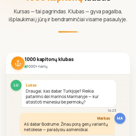
Kursas — tai pagrindas. Klubas — gyva pagalba,
išplaukimai į jūrą ir bendraminčiai visame pasaulyje.
1000 kapitonų klubas
1000+ narių
LU
Lukas
Draugai, kas dabar Turkijoje? Reikia
patarimo dėl marinos Marmaryje — kur
atsistoti mėnesiui be permokų?
14:23
MA
Markas
Aš dabar Bodrume. Žinau porą gerų variantų
netoliese — parašysiu asmeniškai.