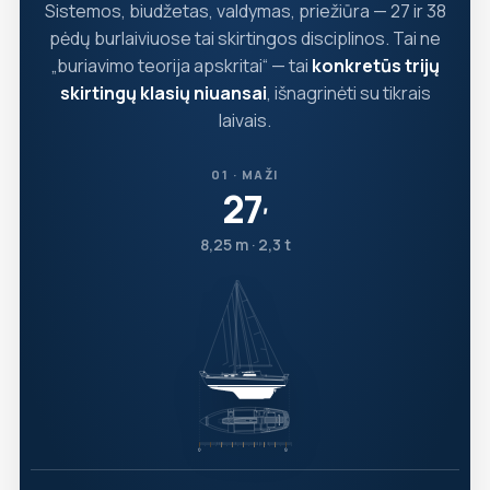
Sistemos, biudžetas, valdymas, priežiūra — 27 ir 38
pėdų burlaiviuose tai skirtingos disciplinos. Tai ne
„buriavimo teorija apskritai“ — tai
konkretūs trijų
skirtingų klasių niuansai
, išnagrinėti su tikrais
laivais.
01 · MAŽI
27
′
8,25 m · 2,3 t