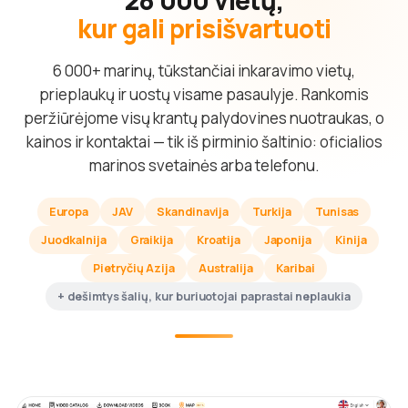
kur gali prisišvartuoti
6 000+ marinų, tūkstančiai inkaravimo vietų,
prieplaukų ir uostų visame pasaulyje. Rankomis
peržiūrėjome visų krantų palydovines nuotraukas, o
kainos ir kontaktai — tik iš pirminio šaltinio: oficialios
marinos svetainės arba telefonu.
Europa
JAV
Skandinavija
Turkija
Tunisas
Juodkalnija
Graikija
Kroatija
Japonija
Kinija
Pietryčių Azija
Australija
Karibai
+ dešimtys šalių, kur buriuotojai paprastai neplaukia