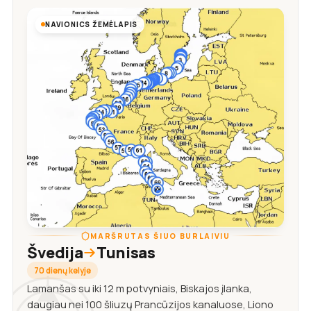
NAVIONICS ŽEMĖLAPIS
MARŠRUTAS ŠIUO BURLAIVIU
Švedija
Tunisas
70 dienų kelyje
Lamanšas su iki 12 m potvyniais, Biskajos įlanka,
daugiau nei 100 šliuzų Prancūzijos kanaluose, Liono