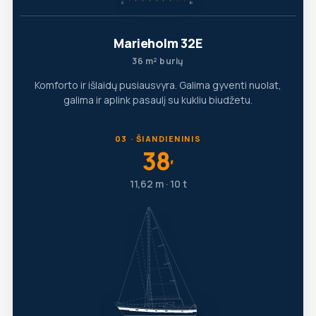
Marieholm 32E
36 m² burių
Komforto ir išlaidų pusiausvyra. Galima gyventi nuolat,
galima ir aplink pasaulį su kukliu biudžetu.
03 · ŠIANDIENINIS
38
′
11,62 m · 10 t