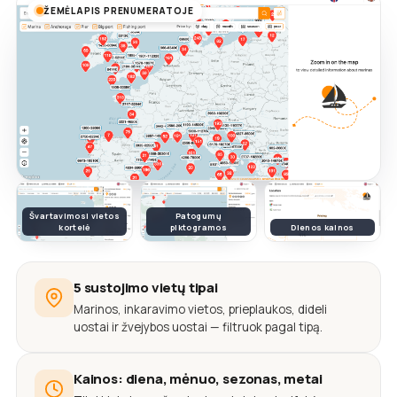
ŽEMĖLAPIS PRENUMERATOJE
Švartavimosi vietos
Patogumų
kortelė
piktogramos
Dienos kainos
5 sustojimo vietų tipai
Marinos, inkaravimo vietos, prieplaukos, dideli
uostai ir žvejybos uostai — filtruok pagal tipą.
Kainos: diena, mėnuo, sezonas, metai