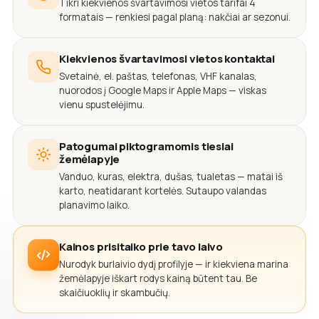
Tikri kiekvienos švartavimosi vietos tarifai 4
formatais — renkiesi pagal planą: nakčiai ar sezonui.
Kiekvienos švartavimosi vietos kontaktai
Svetainė, el. paštas, telefonas, VHF kanalas,
nuorodos į Google Maps ir Apple Maps — viskas
vienu spustelėjimu.
Patogumai piktogramomis tiesiai
žemėlapyje
Vanduo, kuras, elektra, dušas, tualetas — matai iš
karto, neatidarant kortelės. Sutaupo valandas
planavimo laiko.
Kainos prisitaiko prie tavo laivo
Nurodyk burlaivio dydį profilyje — ir kiekviena marina
žemėlapyje iškart rodys kainą būtent tau. Be
skaičiuoklių ir skambučių.