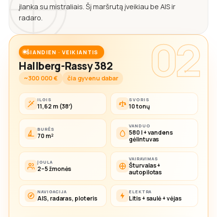
įlanka su mistraliais. Šį maršrutą įveikiau be AIS ir
radaro.
02
ŠIANDIEN · VEIKIANTIS
Hallberg-Rassy 382
~300 000 €
čia gyvenu dabar
ILGIS
SVORIS
11,62 m (38′)
10 tonų
VANDUO
BURĖS
580 l + vandens
70 m²
gėlintuvas
VAIRAVIMAS
ĮGULA
Šturvalas +
2–5 žmonės
autopilotas
NAVIGACIJA
ELEKTRA
AIS, radaras, ploteris
Litis + saulė + vėjas