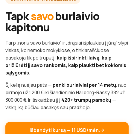
Tapk
savo
burlaivio
kapitonu
Tarp „noriu savo burlaivio“ ir „drąsiai išplaukiau į jūrą“ slypi
viskas, ko nemoko mokyklose, o tinklaraščiuose
pasakoja tik po truputį:
kaip išsirinkti laivą, kaip
prižiūrėti jį savo rankomis, kaip plaukti bet kokiomis
sąlygomis
.
Šį kelią nuėjau pats —
penki burlaiviai per 14 metų
, nuo
pirmojo už 1 200 € iki šiandieninio Hallberg-Rassy 382 už
300 000 €. Ir išskaidžiau jį į
420+ trumpų pamokų
—
viską, ką būčiau pasakęs sau pradžioje.
Išbandyti kursą — 11 USD/mėn.