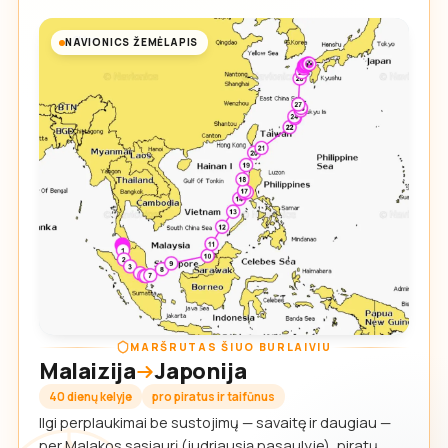
NAVIONICS ŽEMĖLAPIS
MARŠRUTAS ŠIUO BURLAIVIU
Malaizija
Japonija
40 dienų kelyje
pro piratus ir taifūnus
Ilgi perplaukimai be sustojimų — savaitę ir daugiau —
per Malakos sąsiaurį (judriausią pasaulyje), piratų