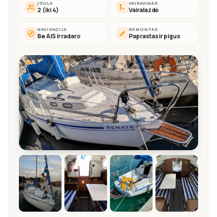
ĮGULA
VAIRAVIMAS
2 (iki 4)
Vairalazdė
NAVIGACIJA
REMONTAS
Be AIS ir radaro
Paprastas ir pigus