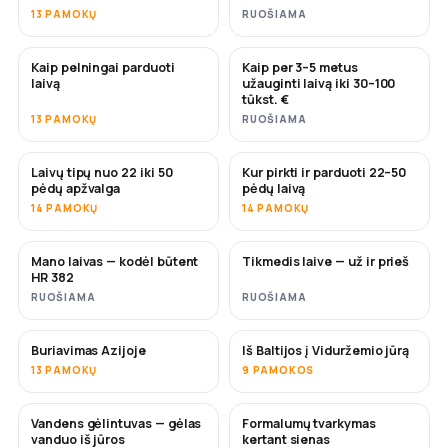
13 PAMOKŲ
RUOŠIAMA
Kaip pelningai parduoti
Kaip per 3–5 metus
NAUJA
NAUJA
laivą
užauginti laivą iki 30–100
tūkst. €
13 PAMOKŲ
RUOŠIAMA
Laivų tipų nuo 22 iki 50
Kur pirkti ir parduoti 22–50
NETRUKUS
NETRUKUS
pėdų apžvalga
pėdų laivą
14 PAMOKŲ
14 PAMOKŲ
Mano laivas — kodėl būtent
Tikmedis laive — už ir prieš
NETRUKUS
NETRUKUS
HR 382
RUOŠIAMA
RUOŠIAMA
Buriavimas Azijoje
Iš Baltijos į Viduržemio jūrą
NETRUKUS
NETRUKUS
13 PAMOKŲ
9 PAMOKOS
Vandens gėlintuvas — gėlas
Formalumų tvarkymas
NETRUKUS
vanduo iš jūros
kertant sienas