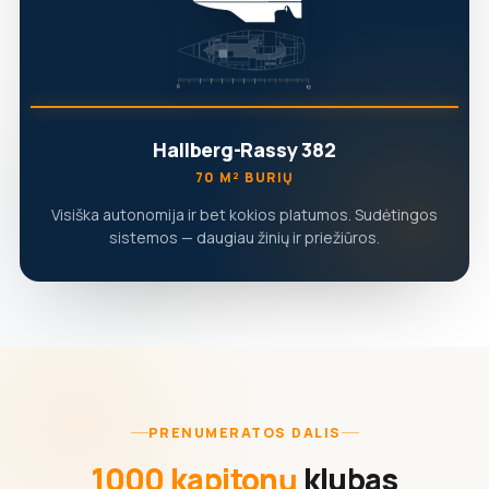
Hallberg-Rassy 382
70 M² BURIŲ
Visiška autonomija ir bet kokios platumos. Sudėtingos
sistemos — daugiau žinių ir priežiūros.
PRENUMERATOS DALIS
1000 kapitonų
klubas