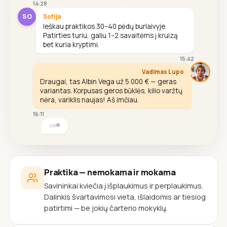
14:28
SO
Sofija
Ieškau praktikos 30–40 pėdų burlaivyje.
Patirties turiu, galiu 1–2 savaitėms į kruizą
bet kuria kryptimi.
15:42
Vadimas Lupo
Draugai, tas Albin Vega už 5 000 € — geras
variantas. Korpusas geros būklės, kilio varžtų
nėra, variklis naujas! Aš imčiau.
16:11
Praktika — nemokama ir mokama
Savininkai kviečia į išplaukimus ir perplaukimus.
Dalinkis švartavimosi vieta, išlaidomis ar tiesiog
patirtimi — be jokių čarterio mokyklų.