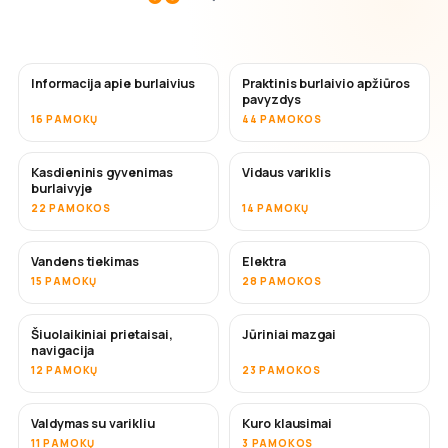
Informacija apie burlaivius
Praktinis burlaivio apžiūros
pavyzdys
16 PAMOKŲ
44 PAMOKOS
Kasdieninis gyvenimas
Vidaus variklis
burlaivyje
22 PAMOKOS
14 PAMOKŲ
Vandens tiekimas
Elektra
15 PAMOKŲ
28 PAMOKOS
Šiuolaikiniai prietaisai,
Jūriniai mazgai
navigacija
12 PAMOKŲ
23 PAMOKOS
Valdymas su varikliu
Kuro klausimai
11 PAMOKŲ
3 PAMOKOS