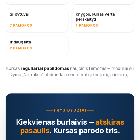
Šildytuvai
Knygos, kurias verta
NETRUKUS
NETRUKUS
perskaityti
7 PAMOKOS
4 PAMOKOS
Ir daug kita
NETRUKUS
2 PAMOKOS
Kursas
reguliariai papildomas
naujomis temomis — moduliai su
žyma „Netrukus“ atsiranda prenumeratoje be jokių priemokų.
TRYS DYDŽIAI
Kiekvienas burlaivis —
atskiras
pasaulis
. Kursas parodo tris.