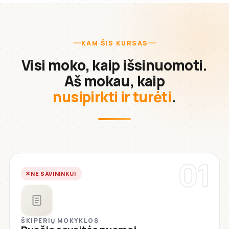
KAM ŠIS KURSAS
Visi moko, kaip išsinuomoti.
Aš mokau, kaip
nusipirkti ir turėti
.
01
NE SAVININKUI
ŠKIPERIŲ MOKYKLOS