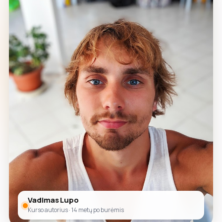
Vadimas Lupo
Kurso autorius · 14 metų po burėmis