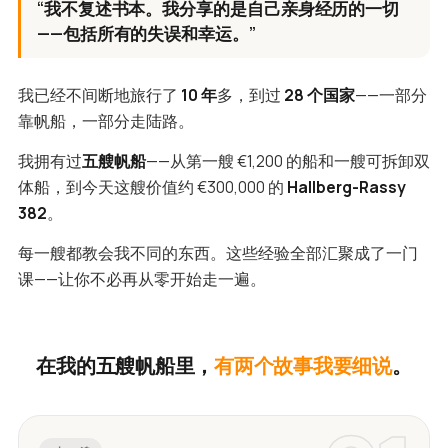
“我不复述书本。我分享的是自己亲身经历的一切
——包括所有的失误和幸运。”
我已经不间断地旅行了
10 年
多，到过
28 个国家
——一部分
靠帆船，一部分走陆路。
我拥有过
五艘帆船
——从第一艘 €1,200 的船和一艘可拆卸双
体船，到今天这艘价值约 €300,000 的
Hallberg-Rassy
382
。
每一艘都教会我不同的东西。这些经验全部汇聚成了一门
课——让你不必再从零开始走一遍。
在我的五艘帆船里，
有两个故事我要细说
。