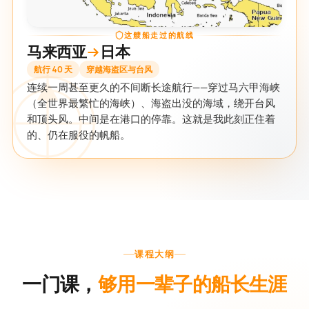
这艘船走过的航线
马来西亚
日本
航行 40 天
穿越海盗区与台风
连续一周甚至更久的不间断长途航行——穿过马六甲海峡
（全世界最繁忙的海峡）、海盗出没的海域，绕开台风
和顶头风。中间是在港口的停靠。这就是我此刻正住着
的、仍在服役的帆船。
课程大纲
一门课，
够用一辈子的船长生涯