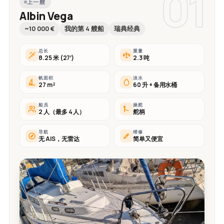
01
上一艘
Albin Vega
~10 000 €
我的第 4 艘船
瑞典经典
总长
重量
8.25 米 (27′)
2.3 吨
帆面积
淡水
27 m²
60 升 + 备用水桶
船员
操舵
2 人（最多 4 人）
舵柄
导航
维修
无 AIS，无雷达
简单又便宜