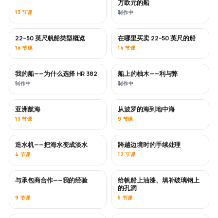
万欧元的船
13 节课
制作中
22–50 英尺帆船类型概览
在哪里买卖 22–50 英尺的船
即将推出
即将推出
14 节课
14 节课
我的船——为什么选择 HR 382
船上的柚木——利与弊
即将推出
即将推出
制作中
制作中
亚洲航海
从波罗的海到地中海
即将推出
即将推出
13 节课
9 节课
造水机——把海水变成淡水
跨越边境时的手续处理
即将推出
4 节课
12 节课
与承包商合作——我的经验
给帆船上油漆、填补玻璃钢上
即将推出
即将推出
的孔洞
9 节课
5 节课