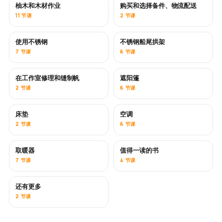
柚木和木材作业
购买和选择备件、物流配送
即将推出
11 节课
2 节课
使用不锈钢
不锈钢船尾拱架
即将推出
7 节课
6 节课
在工作室修理和缝制帆
遮阳篷
即将推出
2 节课
6 节课
床垫
空调
即将推出
2 节课
6 节课
取暖器
值得一读的书
即将推出
即将推出
7 节课
4 节课
还有更多
即将推出
2 节课