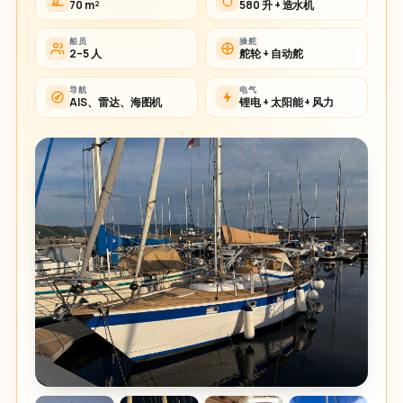
70 m²
580 升 + 造水机
船员
操舵
2–5 人
舵轮 + 自动舵
导航
电气
AIS、雷达、海图机
锂电 + 太阳能 + 风力