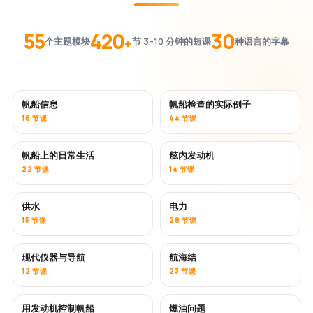
55
420
30
+
个主题模块
节 3–10 分钟的短课
种语言的字幕
帆船信息
帆船检查的实际例子
16 节课
44 节课
帆船上的日常生活
舷内发动机
22 节课
14 节课
供水
电力
15 节课
28 节课
现代仪器与导航
航海结
12 节课
23 节课
用发动机控制帆船
燃油问题