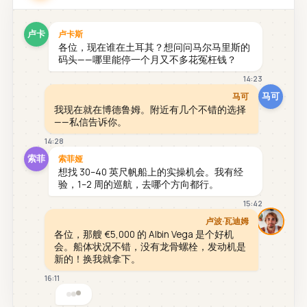
卢卡
卢卡斯
各位，现在谁在土耳其？想问问马尔马里斯的
码头——哪里能停一个月又不多花冤枉钱？
14:23
马可
马可
我现在就在博德鲁姆。附近有几个不错的选择
——私信告诉你。
14:28
索菲
索菲娅
想找 30–40 英尺帆船上的实操机会。我有经
验，1–2 周的巡航，去哪个方向都行。
15:42
卢波·瓦迪姆
各位，那艘 €5,000 的 Albin Vega 是个好机
会。船体状况不错，没有龙骨螺栓，发动机是
新的！换我就拿下。
16:11