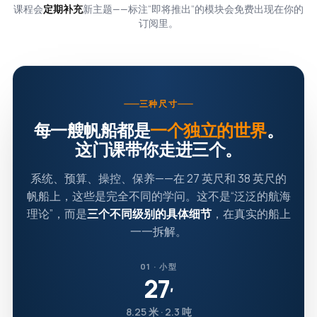
课程会
定期补充
新主题——标注“即将推出”的模块会免费出现在你的
订阅里。
三种尺寸
每一艘帆船都是
一个独立的世界
。
这门课带你走进三个。
系统、预算、操控、保养——在 27 英尺和 38 英尺的
帆船上，这些是完全不同的学问。这不是“泛泛的航海
理论”，而是
三个不同级别的具体细节
，在真实的船上
一一拆解。
01 · 小型
27
′
8.25 米 · 2.3 吨