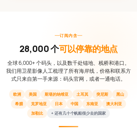
订阅内含
28,000 个
可以停靠的地点
全球 6,000+ 个码头，以及数千处锚地、栈桥和港口。
我们用卫星影像人工梳理了所有海岸线，价格和联系方
式只来自第一手来源：码头官网，或者一通电话。
欧洲
美国
斯堪的纳维亚
土耳其
突尼斯
黑山
希腊
克罗地亚
日本
中国
东南亚
澳大利亚
加勒比
+ 还有几十个帆船很少去的国家