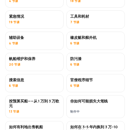
4 节课
18 节课
紧急情况
工具和耗材
19 节课
7 节课
辅助设备
橡皮艇和舷外机
4 节课
6 节课
帆船维护和保养
防污漆
即将推出
20 节课
6 节课
搜索信息
官僚程序细节
6 节课
6 节课
按预算买船——从 1 万到 3 万欧
你如何可能损失大笔钱
即将推出
即将推出
元
13 节课
制作中
如何有利地出售帆船
如何在 3–5 年内换到 3 万–10
新内容
新内容