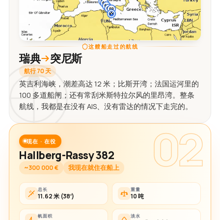
这艘船走过的航线
瑞典
突尼斯
航行 70 天
英吉利海峡，潮差高达 12 米；比斯开湾；法国运河里的
100 多道船闸；还有常刮米斯特拉尔风的里昂湾。整条
航线，我都是在没有 AIS、没有雷达的情况下走完的。
02
现在 · 在役
Hallberg-Rassy 382
~300 000 €
我现在就住在船上
总长
重量
11.62 米 (38′)
10 吨
帆面积
淡水