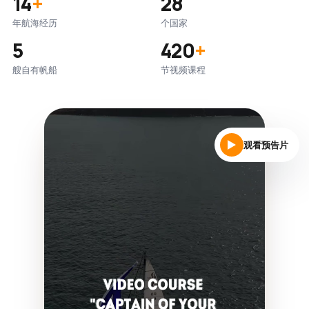
14
+
28
年航海经历
个国家
5
420
+
艘自有帆船
节视频课程
观看预告片