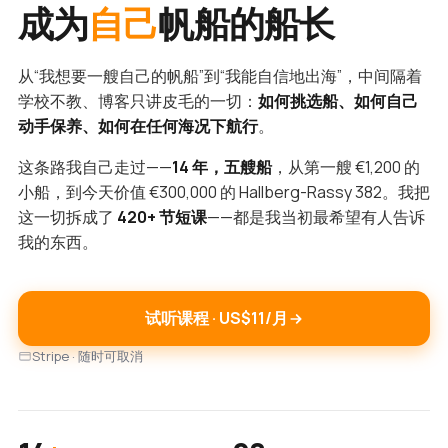
成为
自己
帆船的船长
从“我想要一艘自己的帆船”到“我能自信地出海”，中间隔着
学校不教、博客只讲皮毛的一切：
如何挑选船、如何自己
动手保养、如何在任何海况下航行
。
这条路我自己走过——
14 年，五艘船
，从第一艘 €1,200 的
小船，到今天价值 €300,000 的 Hallberg-Rassy 382。我把
这一切拆成了
420+ 节短课
——都是我当初最希望有人告诉
我的东西。
试听课程 · US$11/月
Stripe · 随时可取消