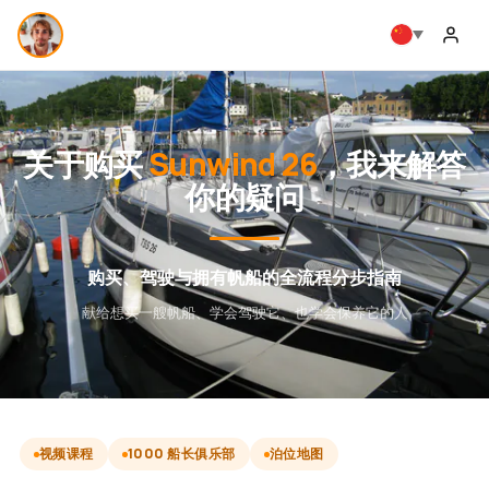
关于购买
Sunwind 26
，我来解答
你的疑问
购买、驾驶与拥有帆船的全流程分步指南
献给想买一艘帆船、学会驾驶它、也学会保养它的人
视频课程
1000 船长俱乐部
泊位地图