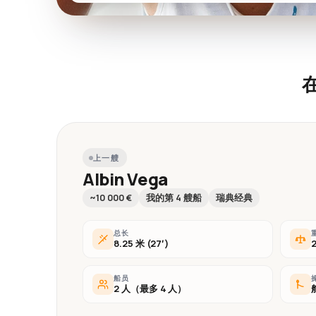
上一艘
Albin Vega
~10 000 €
我的第 4 艘船
瑞典经典
总长
8.25 米 (27′)
船员
2 人（最多 4 人）