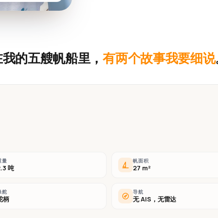
在我的五艘帆船里，
有两个故事我要细说
重量
帆面积
2.3 吨
27 m²
操舵
导航
舵柄
无 AIS，无雷达