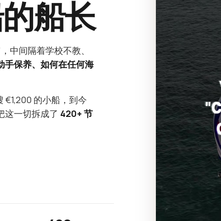
船的船长
”，中间隔着学校不教、
动手保养、如何在任何海
€1,200 的小船，到今
82。我把这一切拆成了
420+ 节
。