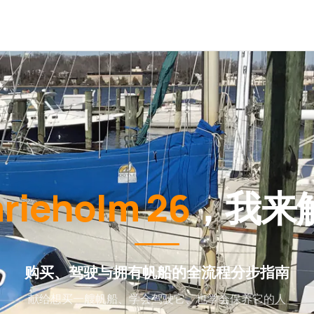
rieholm 26
，我来
购买、驾驶与拥有帆船的全流程分步指南
献给想买一艘帆船、学会驾驶它、也学会保养它的人