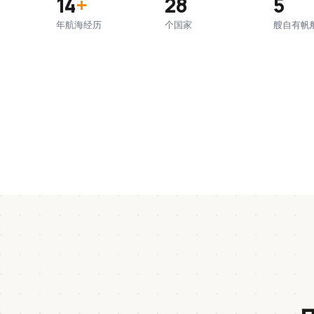
14
+
28
5
年航海经历
个国家
艘自有帆