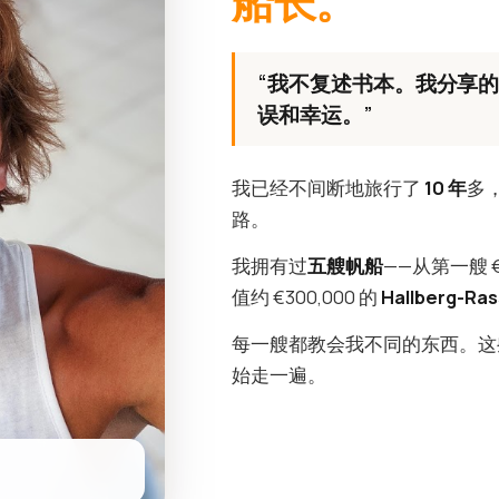
船长。
“我不复述书本。我分享
误和幸运。”
我已经不间断地旅行了
10 年
多
路。
我拥有过
五艘帆船
——从第一艘 
值约 €300,000 的
Hallberg-Ras
每一艘都教会我不同的东西。这
始走一遍。