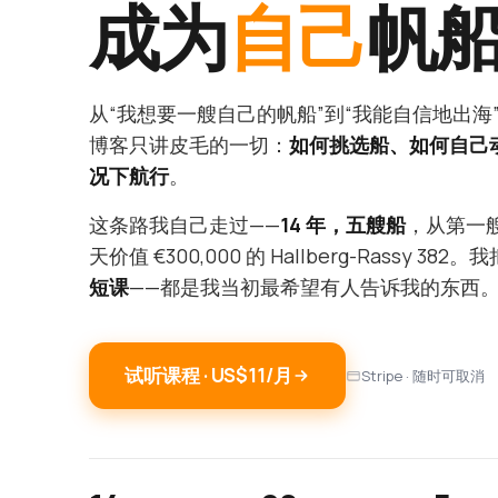
成为
自己
帆
从“我想要一艘自己的帆船”到“我能自信地出海
博客只讲皮毛的一切：
如何挑选船、如何自己
况下航行
。
这条路我自己走过——
14 年，五艘船
，从第一艘 
天价值 €300,000 的 Hallberg-Rassy 3
短课
——都是我当初最希望有人告诉我的东西
试听课程 · US$11/月
Stripe · 随时可取消