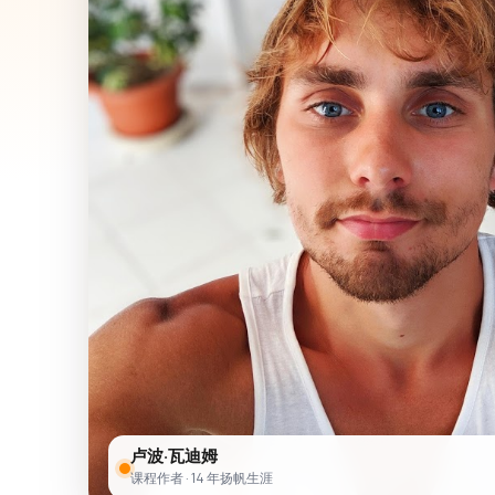
卢波·瓦迪姆
课程作者 · 14 年扬帆生涯