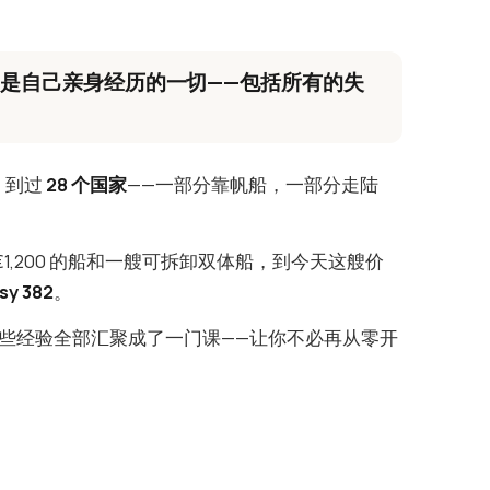
的是自己亲身经历的一切——包括所有的失
，到过
28 个国家
——一部分靠帆船，一部分走陆
€1,200 的船和一艘可拆卸双体船，到今天这艘价
sy 382
。
些经验全部汇聚成了一门课——让你不必再从零开