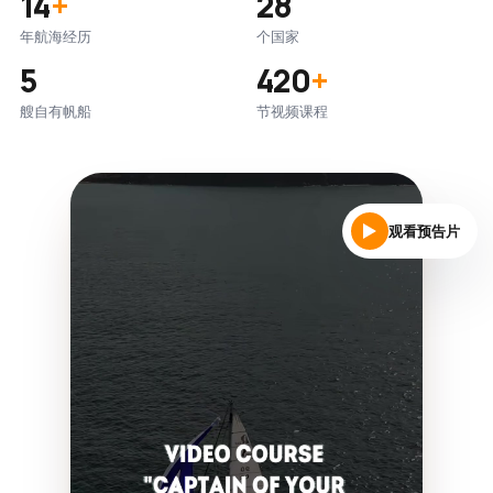
14
+
28
年航海经历
个国家
5
420
+
艘自有帆船
节视频课程
观看预告片