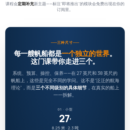
课程会
定期补充
新主题——标注“即将推出”的模块会免费出现在你的
订阅里。
三种尺寸
每一艘帆船都是
一个独立的世界
。
这门课带你走进三个。
系统、预算、操控、保养——在 27 英尺和 38 英尺的
帆船上，这些是完全不同的学问。这不是“泛泛的航海
理论”，而是
三个不同级别的具体细节
，在真实的船上
一一拆解。
01 · 小型
27
′
8.25 米 · 2.3 吨