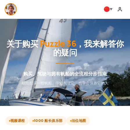
关于购买
Puzzle 36
，我来解答你
的疑问
购买、驾驶与拥有帆船的全流程分步指南
献给想买一艘帆船、学会驾驶它、也学会保养它的人
视频课程
1000 船长俱乐部
泊位地图