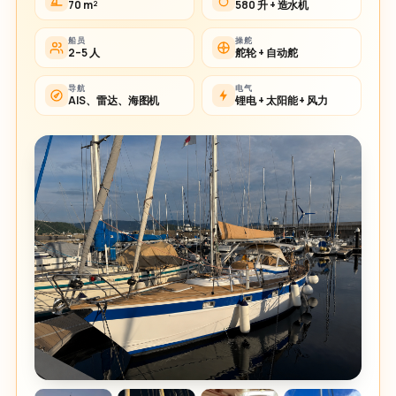
70 m²
580 升 + 造水机
船员
操舵
2–5 人
舵轮 + 自动舵
导航
电气
AIS、雷达、海图机
锂电 + 太阳能 + 风力