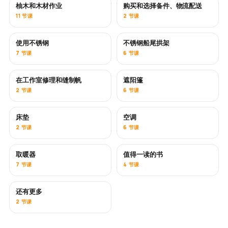
柚木和木材作业
购买和选择备件、物流配送
即将推出
11 节课
2 节课
使用不锈钢
不锈钢船尾拱架
即将推出
7 节课
6 节课
在工作室修理和缝制帆
遮阳篷
即将推出
2 节课
6 节课
床垫
空调
即将推出
2 节课
6 节课
取暖器
值得一读的书
即将推出
即将推出
7 节课
4 节课
还有更多
即将推出
2 节课