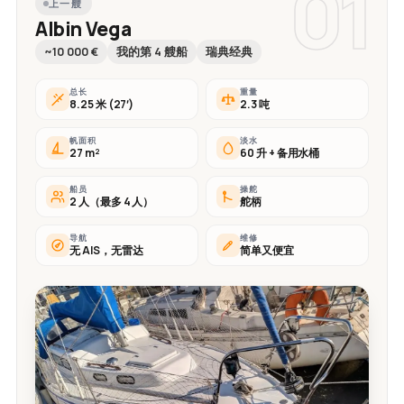
01
上一艘
Albin Vega
~10 000 €
我的第 4 艘船
瑞典经典
总长
重量
8.25 米 (27′)
2.3 吨
帆面积
淡水
27 m²
60 升 + 备用水桶
船员
操舵
2 人（最多 4 人）
舵柄
导航
维修
无 AIS，无雷达
简单又便宜