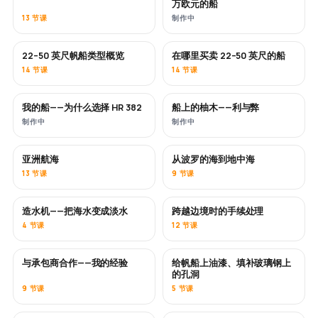
万欧元的船
13 节课
制作中
22–50 英尺帆船类型概览
在哪里买卖 22–50 英尺的船
即将推出
即将推出
14 节课
14 节课
我的船——为什么选择 HR 382
船上的柚木——利与弊
即将推出
即将推出
制作中
制作中
亚洲航海
从波罗的海到地中海
即将推出
即将推出
13 节课
9 节课
造水机——把海水变成淡水
跨越边境时的手续处理
即将推出
4 节课
12 节课
与承包商合作——我的经验
给帆船上油漆、填补玻璃钢上
即将推出
即将推出
的孔洞
9 节课
5 节课