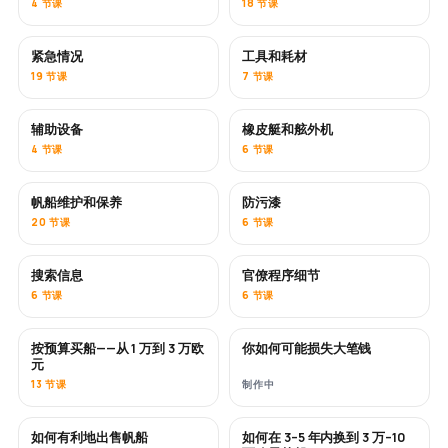
4 节课
18 节课
紧急情况
工具和耗材
19 节课
7 节课
辅助设备
橡皮艇和舷外机
4 节课
6 节课
帆船维护和保养
防污漆
即将推出
20 节课
6 节课
搜索信息
官僚程序细节
6 节课
6 节课
按预算买船——从 1 万到 3 万欧
你如何可能损失大笔钱
即将推出
即将推出
元
13 节课
制作中
如何有利地出售帆船
如何在 3–5 年内换到 3 万–10
新内容
新内容