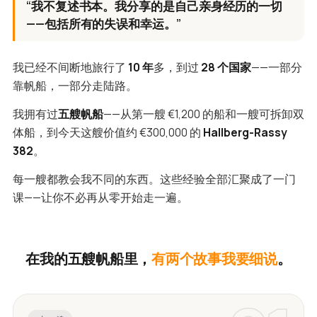
“我不复述书本。我分享的是自己亲身经历的一切
——包括所有的失误和幸运。”
我已经不间断地旅行了
10 年
多，到过
28 个国家
——一部分
靠帆船，一部分走陆路。
我拥有过
五艘帆船
——从第一艘 €1,200 的船和一艘可拆卸双
体船，到今天这艘价值约 €300,000 的
Hallberg-Rassy
382
。
每一艘都教会我不同的东西。这些经验全部汇聚成了一门
课——让你不必再从零开始走一遍。
在我的五艘帆船里，
有两个故事我要细说
。