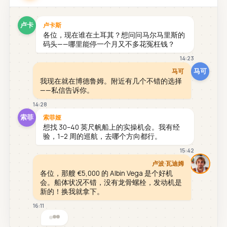
卢卡
卢卡斯
各位，现在谁在土耳其？想问问马尔马里斯的
码头——哪里能停一个月又不多花冤枉钱？
14:23
马可
马可
我现在就在博德鲁姆。附近有几个不错的选择
——私信告诉你。
14:28
索菲
索菲娅
想找 30–40 英尺帆船上的实操机会。我有经
验，1–2 周的巡航，去哪个方向都行。
15:42
卢波·瓦迪姆
各位，那艘 €5,000 的 Albin Vega 是个好机
会。船体状况不错，没有龙骨螺栓，发动机是
新的！换我就拿下。
16:11