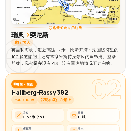
这艘船走过的航线
瑞典
突尼斯
航行 70 天
英吉利海峡，潮差高达 12 米；比斯开湾；法国运河里的
100 多道船闸；还有常刮米斯特拉尔风的里昂湾。整条
航线，我都是在没有 AIS、没有雷达的情况下走完的。
02
现在 · 在役
Hallberg-Rassy 382
~300 000 €
我现在就住在船上
总长
重量
11.62 米 (38′)
10 吨
帆面积
淡水