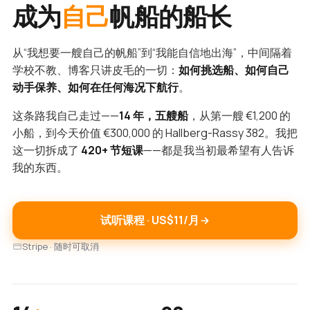
成为
自己
帆船的船长
从“我想要一艘自己的帆船”到“我能自信地出海”，中间隔着
学校不教、博客只讲皮毛的一切：
如何挑选船、如何自己
动手保养、如何在任何海况下航行
。
这条路我自己走过——
14 年，五艘船
，从第一艘 €1,200 的
小船，到今天价值 €300,000 的 Hallberg-Rassy 382。我把
这一切拆成了
420+ 节短课
——都是我当初最希望有人告诉
我的东西。
试听课程 · US$11/月
Stripe · 随时可取消