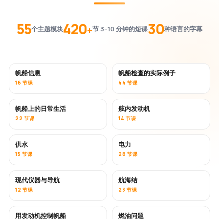
55
420
30
+
个主题模块
节 3–10 分钟的短课
种语言的字幕
帆船信息
帆船检查的实际例子
16 节课
44 节课
帆船上的日常生活
舷内发动机
22 节课
14 节课
供水
电力
15 节课
28 节课
现代仪器与导航
航海结
12 节课
23 节课
用发动机控制帆船
燃油问题