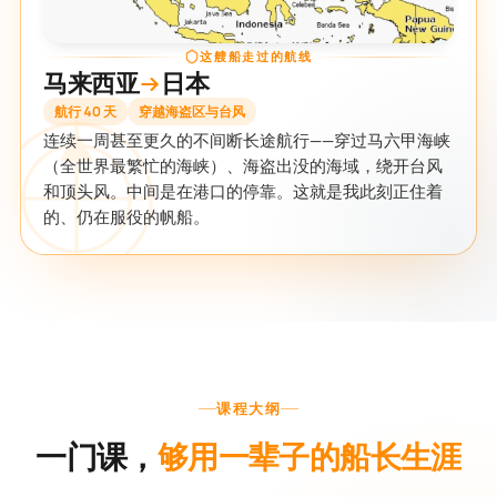
这艘船走过的航线
马来西亚
日本
航行 40 天
穿越海盗区与台风
连续一周甚至更久的不间断长途航行——穿过马六甲海峡
（全世界最繁忙的海峡）、海盗出没的海域，绕开台风
和顶头风。中间是在港口的停靠。这就是我此刻正住着
的、仍在服役的帆船。
课程大纲
一门课，
够用一辈子的船长生涯