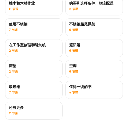
柚木和木材作业
购买和选择备件、物流配送
即将推出
11 节课
2 节课
使用不锈钢
不锈钢船尾拱架
即将推出
7 节课
6 节课
在工作室修理和缝制帆
遮阳篷
即将推出
2 节课
6 节课
床垫
空调
即将推出
2 节课
6 节课
取暖器
值得一读的书
即将推出
即将推出
7 节课
4 节课
还有更多
即将推出
2 节课