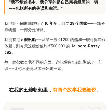
“我不复述书本。我分享的是自己亲身经历的一切
——包括所有的失误和幸运。”
我已经不间断地旅行了
10 年
多，到过
28 个国家
——一部分
靠帆船，一部分走陆路。
我拥有过
五艘帆船
——从第一艘 €1,200 的船和一艘可拆卸双
体船，到今天这艘价值约 €300,000 的
Hallberg-Rassy
382
。
每一艘都教会我不同的东西。这些经验全部汇聚成了一门
课——让你不必再从零开始走一遍。
在我的五艘帆船里，
有两个故事我要细说
。