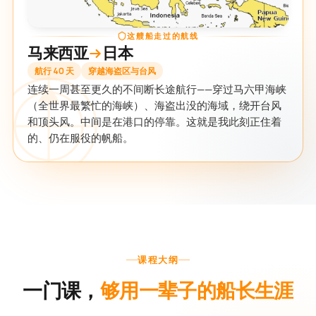
这艘船走过的航线
马来西亚
日本
航行 40 天
穿越海盗区与台风
连续一周甚至更久的不间断长途航行——穿过马六甲海峡
（全世界最繁忙的海峡）、海盗出没的海域，绕开台风
和顶头风。中间是在港口的停靠。这就是我此刻正住着
的、仍在服役的帆船。
课程大纲
一门课，
够用一辈子的船长生涯