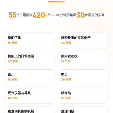
55
420
30
+
个主题模块
节 3–10 分钟的短课
种语言的字幕
帆船信息
帆船检查的实际例子
16 节课
44 节课
帆船上的日常生活
舷内发动机
22 节课
14 节课
供水
电力
15 节课
28 节课
现代仪器与导航
航海结
12 节课
23 节课
用发动机控制帆船
燃油问题