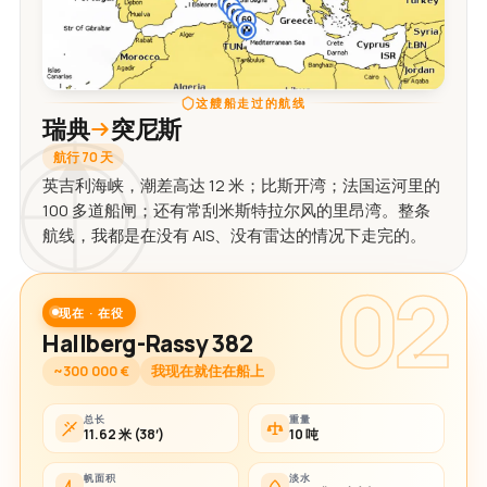
这艘船走过的航线
瑞典
突尼斯
航行 70 天
英吉利海峡，潮差高达 12 米；比斯开湾；法国运河里的
100 多道船闸；还有常刮米斯特拉尔风的里昂湾。整条
航线，我都是在没有 AIS、没有雷达的情况下走完的。
02
现在 · 在役
Hallberg-Rassy 382
~300 000 €
我现在就住在船上
总长
重量
11.62 米 (38′)
10 吨
帆面积
淡水