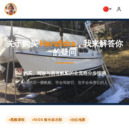
关于购买
Havsfidra
，我来解答你
的疑问
购买、驾驶与拥有帆船的全流程分步指南
献给想买一艘帆船、学会驾驶它、也学会保养它的人
视频课程
1000 船长俱乐部
泊位地图