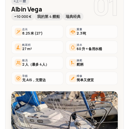
01
上一艘
Albin Vega
~10 000 €
我的第 4 艘船
瑞典经典
总长
重量
8.25 米 (27′)
2.3 吨
帆面积
淡水
27 m²
60 升 + 备用水桶
船员
操舵
2 人（最多 4 人）
舵柄
导航
维修
无 AIS，无雷达
简单又便宜