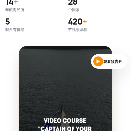
14
+
28
年航海经历
个国家
5
420
+
艘自有帆船
节视频课程
观看预告片