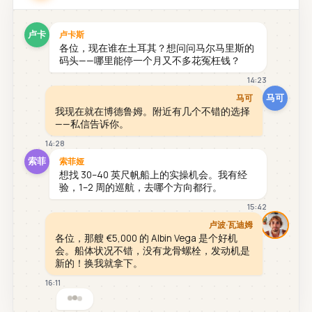
卢卡
卢卡斯
各位，现在谁在土耳其？想问问马尔马里斯的
码头——哪里能停一个月又不多花冤枉钱？
14:23
马可
马可
我现在就在博德鲁姆。附近有几个不错的选择
——私信告诉你。
14:28
索菲
索菲娅
想找 30–40 英尺帆船上的实操机会。我有经
验，1–2 周的巡航，去哪个方向都行。
15:42
卢波·瓦迪姆
各位，那艘 €5,000 的 Albin Vega 是个好机
会。船体状况不错，没有龙骨螺栓，发动机是
新的！换我就拿下。
16:11