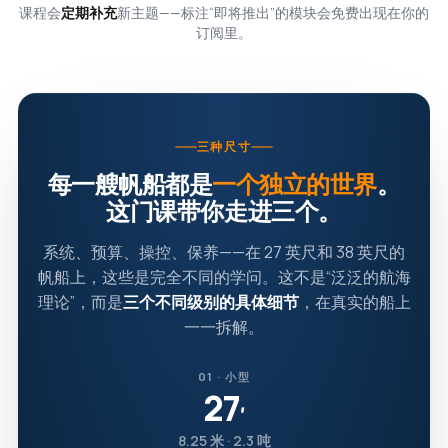
课程会
定期补充
新主题——标注“即将推出”的模块会免费出现在你的
订阅里。
三种尺寸
每一艘帆船都是
一个独立的世界
。
这门课带你走进三个。
系统、预算、操控、保养——在 27 英尺和 38 英尺的
帆船上，这些是完全不同的学问。这不是“泛泛的航海
理论”，而是
三个不同级别的具体细节
，在真实的船上
一一拆解。
01 · 小型
27
′
8.25 米 · 2.3 吨