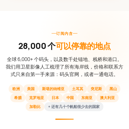
订阅内含
28,000 个
可以停靠的地点
全球 6,000+ 个码头，以及数千处锚地、栈桥和港口。
我们用卫星影像人工梳理了所有海岸线，价格和联系方
式只来自第一手来源：码头官网，或者一通电话。
欧洲
美国
斯堪的纳维亚
土耳其
突尼斯
黑山
希腊
克罗地亚
日本
中国
东南亚
澳大利亚
加勒比
+ 还有几十个帆船很少去的国家