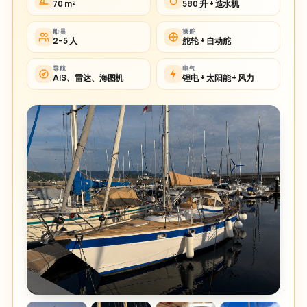
70 m²
580 升 + 造水机
船员
操舵
2–5 人
舵轮 + 自动舵
导航
电气
AIS、雷达、海图机
锂电 + 太阳能 + 风力