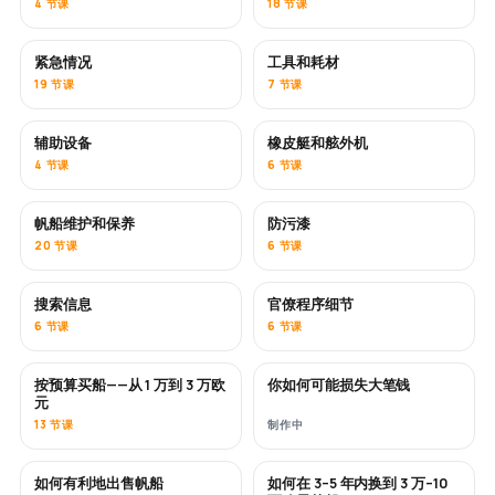
4 节课
18 节课
紧急情况
工具和耗材
19 节课
7 节课
辅助设备
橡皮艇和舷外机
4 节课
6 节课
帆船维护和保养
防污漆
即将推出
20 节课
6 节课
搜索信息
官僚程序细节
6 节课
6 节课
按预算买船——从 1 万到 3 万欧
你如何可能损失大笔钱
即将推出
即将推出
元
13 节课
制作中
如何有利地出售帆船
如何在 3–5 年内换到 3 万–10
新内容
新内容