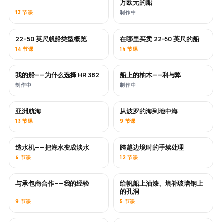
万欧元的船
13 节课
制作中
22–50 英尺帆船类型概览
在哪里买卖 22–50 英尺的船
即将推出
即将推出
14 节课
14 节课
我的船——为什么选择 HR 382
船上的柚木——利与弊
即将推出
即将推出
制作中
制作中
亚洲航海
从波罗的海到地中海
即将推出
即将推出
13 节课
9 节课
造水机——把海水变成淡水
跨越边境时的手续处理
即将推出
4 节课
12 节课
与承包商合作——我的经验
给帆船上油漆、填补玻璃钢上
即将推出
即将推出
的孔洞
9 节课
5 节课