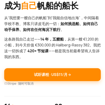
成为
自己
帆船的船长
从“我想要一艘自己的帆船”到“我能自信地出海”，中间隔着
学校不教、博客只讲皮毛的一切：
如何挑选船、如何自己
动手保养、如何在任何海况下航行
。
这条路我自己走过——
14 年，五艘船
，从第一艘 €1,200 的
小船，到今天价值 €300,000 的 Hallberg-Rassy 382。我把
这一切拆成了
420+ 节短课
——都是我当初最希望有人告诉
我的东西。
试听课程 · US$11/月
Stripe · 随时可取消