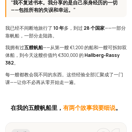
“我不复述书本。我分享的是自己亲身经历的一切
——包括所有的失误和幸运。”
我已经不间断地旅行了
10 年
多，到过
28 个国家
——一部分
靠帆船，一部分走陆路。
我拥有过
五艘帆船
——从第一艘 €1,200 的船和一艘可拆卸双
体船，到今天这艘价值约 €300,000 的
Hallberg-Rassy
382
。
每一艘都教会我不同的东西。这些经验全部汇聚成了一门
课——让你不必再从零开始走一遍。
在我的五艘帆船里，
有两个故事我要细说
。