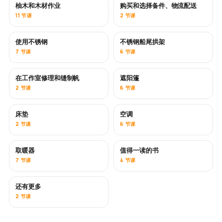
柚木和木材作业
购买和选择备件、物流配送
即将推出
11 节课
2 节课
使用不锈钢
不锈钢船尾拱架
即将推出
7 节课
6 节课
在工作室修理和缝制帆
遮阳篷
即将推出
2 节课
6 节课
床垫
空调
即将推出
2 节课
6 节课
取暖器
值得一读的书
即将推出
即将推出
7 节课
4 节课
还有更多
即将推出
2 节课