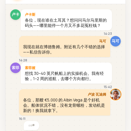
卢卡
卢卡斯
各位，现在谁在土耳其？想问问马尔马里斯的
码头——哪里能停一个月又不多花冤枉钱？
14:23
马可
马可
我现在就在博德鲁姆。附近有几个不错的选择
——私信告诉你。
14:28
索菲
索菲娅
想找 30–40 英尺帆船上的实操机会。我有经
验，1–2 周的巡航，去哪个方向都行。
15:42
卢波·瓦迪姆
各位，那艘 €5,000 的 Albin Vega 是个好机
会。船体状况不错，没有龙骨螺栓，发动机是
新的！换我就拿下。
16:11