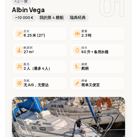
01
上一艘
Albin Vega
~10 000 €
我的第 4 艘船
瑞典经典
总长
重量
8.25 米 (27′)
2.3 吨
帆面积
淡水
27 m²
60 升 + 备用水桶
船员
操舵
2 人（最多 4 人）
舵柄
导航
维修
无 AIS，无雷达
简单又便宜