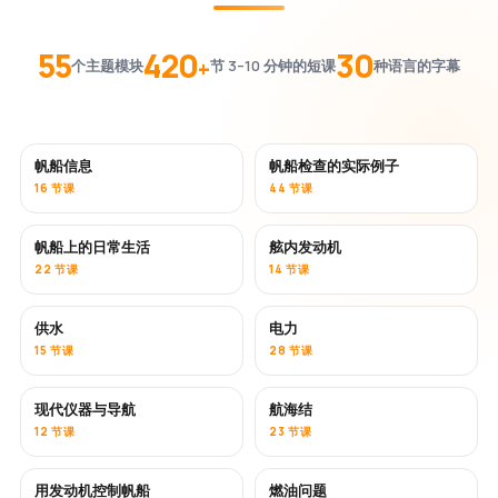
55
420
30
+
个主题模块
节 3–10 分钟的短课
种语言的字幕
帆船信息
帆船检查的实际例子
16 节课
44 节课
帆船上的日常生活
舷内发动机
22 节课
14 节课
供水
电力
15 节课
28 节课
现代仪器与导航
航海结
12 节课
23 节课
用发动机控制帆船
燃油问题