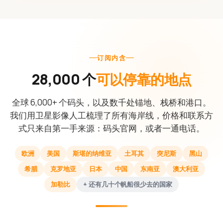
订阅内含
28,000 个
可以停靠的地点
全球 6,000+ 个码头，以及数千处锚地、栈桥和港口。
我们用卫星影像人工梳理了所有海岸线，价格和联系方
式只来自第一手来源：码头官网，或者一通电话。
欧洲
美国
斯堪的纳维亚
土耳其
突尼斯
黑山
希腊
克罗地亚
日本
中国
东南亚
澳大利亚
加勒比
+ 还有几十个帆船很少去的国家