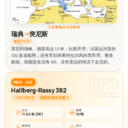
这艘船走过的航线
瑞典
突尼斯
航行 70 天
英吉利海峡，潮差高达 12 米；比斯开湾；法国运河里的
100 多道船闸；还有常刮米斯特拉尔风的里昂湾。整条
航线，我都是在没有 AIS、没有雷达的情况下走完的。
02
现在 · 在役
Hallberg-Rassy 382
~300 000 €
我现在就住在船上
总长
重量
11.62 米 (38′)
10 吨
帆面积
淡水