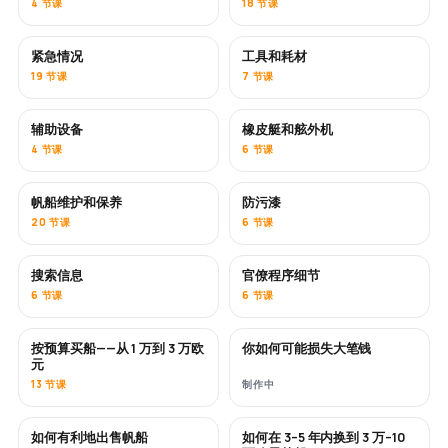
4 节课
18 节课
紧急情况
工具和耗材
19 节课
7 节课
辅助设备
橡皮艇和舷外机
4 节课
6 节课
帆船维护和保养
防污漆
即将推出
20 节课
6 节课
搜索信息
官僚程序细节
6 节课
6 节课
按预算买船——从 1 万到 3 万欧
你如何可能损失大笔钱
即将推出
即将推出
元
13 节课
制作中
如何有利地出售帆船
如何在 3–5 年内换到 3 万–10
新内容
新内容