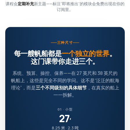
课程会
定期补充
新主题——标注“即将推出”的模块会免费出现在你的
订阅里。
三种尺寸
每一艘帆船都是
一个独立的世界
。
这门课带你走进三个。
系统、预算、操控、保养——在 27 英尺和 38 英尺的
帆船上，这些是完全不同的学问。这不是“泛泛的航海
理论”，而是
三个不同级别的具体细节
，在真实的船上
一一拆解。
01 · 小型
27
′
8.25 米 · 2.3 吨