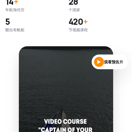
14
+
28
年航海经历
个国家
5
420
+
艘自有帆船
节视频课程
观看预告片