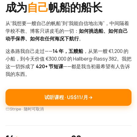
成为
自己
帆船的船长
从“我想要一艘自己的帆船”到“我能自信地出海”，中间隔着
学校不教、博客只讲皮毛的一切：
如何挑选船、如何自己
动手保养、如何在任何海况下航行
。
这条路我自己走过——
14 年，五艘船
，从第一艘 €1,200 的
小船，到今天价值 €300,000 的 Hallberg-Rassy 382。我把
这一切拆成了
420+ 节短课
——都是我当初最希望有人告诉
我的东西。
试听课程 · US$11/月
Stripe · 随时可取消