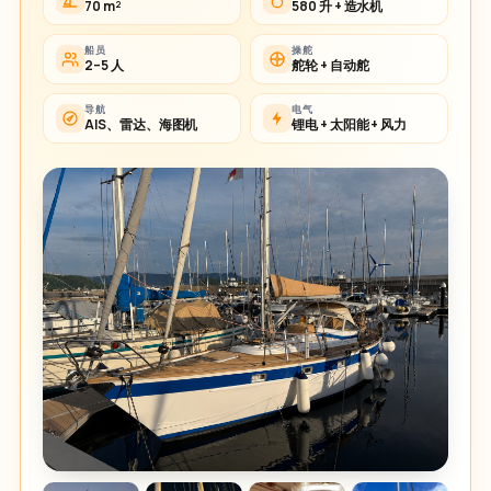
70 m²
580 升 + 造水机
船员
操舵
2–5 人
舵轮 + 自动舵
导航
电气
AIS、雷达、海图机
锂电 + 太阳能 + 风力