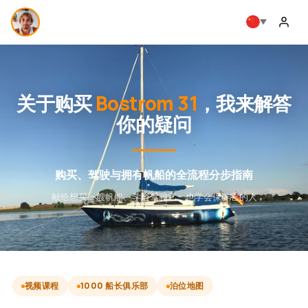
关于购买
Bostrom 31
，我来解答
你的疑问
购买、驾驶与拥有帆船的全流程分步指南
献给想买一艘帆船、学会驾驶它、也学会保养它的人
视频课程
1000 船长俱乐部
泊位地图