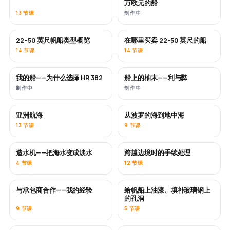
万欧元的船
13 节课
制作中
22–50 英尺帆船类型概览
在哪里买卖 22–50 英尺的船
即将推出
即将推出
14 节课
14 节课
我的船——为什么选择 HR 382
船上的柚木——利与弊
即将推出
即将推出
制作中
制作中
亚洲航海
从波罗的海到地中海
即将推出
即将推出
13 节课
9 节课
造水机——把海水变成淡水
跨越边境时的手续处理
即将推出
4 节课
12 节课
与承包商合作——我的经验
给帆船上油漆、填补玻璃钢上
即将推出
即将推出
的孔洞
9 节课
5 节课