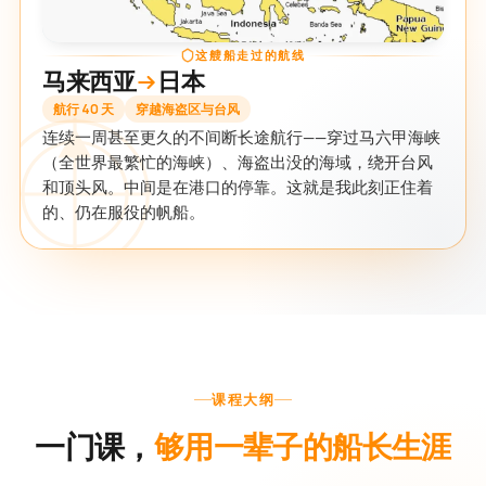
这艘船走过的航线
马来西亚
日本
航行 40 天
穿越海盗区与台风
连续一周甚至更久的不间断长途航行——穿过马六甲海峡
（全世界最繁忙的海峡）、海盗出没的海域，绕开台风
和顶头风。中间是在港口的停靠。这就是我此刻正住着
的、仍在服役的帆船。
课程大纲
一门课，
够用一辈子的船长生涯