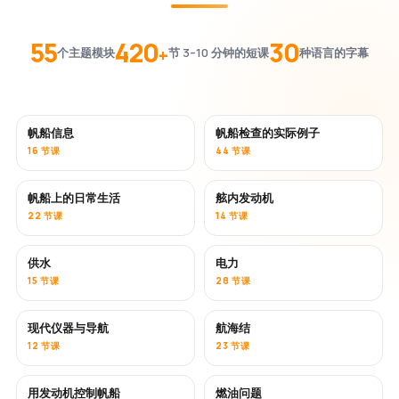
55
420
30
+
个主题模块
节 3–10 分钟的短课
种语言的字幕
帆船信息
帆船检查的实际例子
16 节课
44 节课
帆船上的日常生活
舷内发动机
22 节课
14 节课
供水
电力
15 节课
28 节课
现代仪器与导航
航海结
12 节课
23 节课
用发动机控制帆船
燃油问题