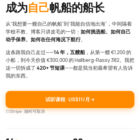
成为
自己
帆船的船长
从“我想要一艘自己的帆船”到“我能自信地出海”，中间隔着
学校不教、博客只讲皮毛的一切：
如何挑选船、如何自己
动手保养、如何在任何海况下航行
。
这条路我自己走过——
14 年，五艘船
，从第一艘 €1,200 的
小船，到今天价值 €300,000 的 Hallberg-Rassy 382。我把
这一切拆成了
420+ 节短课
——都是我当初最希望有人告诉
我的东西。
试听课程 · US$11/月
Stripe · 随时可取消