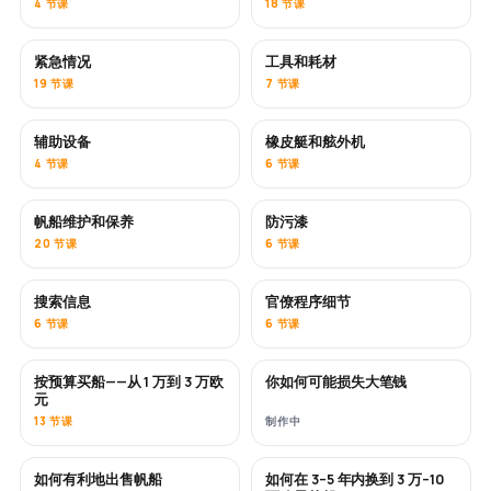
4 节课
18 节课
紧急情况
工具和耗材
19 节课
7 节课
辅助设备
橡皮艇和舷外机
4 节课
6 节课
帆船维护和保养
防污漆
即将推出
20 节课
6 节课
搜索信息
官僚程序细节
6 节课
6 节课
按预算买船——从 1 万到 3 万欧
你如何可能损失大笔钱
即将推出
即将推出
元
13 节课
制作中
如何有利地出售帆船
如何在 3–5 年内换到 3 万–10
新内容
新内容