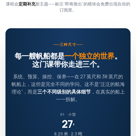
课程会
定期补充
新主题——标注“即将推出”的模块会免费出现在你的
订阅里。
三种尺寸
每一艘帆船都是
一个独立的世界
。
这门课带你走进三个。
系统、预算、操控、保养——在 27 英尺和 38 英尺的
帆船上，这些是完全不同的学问。这不是“泛泛的航海
理论”，而是
三个不同级别的具体细节
，在真实的船上
一一拆解。
01 · 小型
27
′
8.25 米 · 2.3 吨