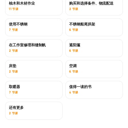
柚木和木材作业
购买和选择备件、物流配送
即将推出
11 节课
2 节课
使用不锈钢
不锈钢船尾拱架
即将推出
7 节课
6 节课
在工作室修理和缝制帆
遮阳篷
即将推出
2 节课
6 节课
床垫
空调
即将推出
2 节课
6 节课
取暖器
值得一读的书
即将推出
即将推出
7 节课
4 节课
还有更多
即将推出
2 节课