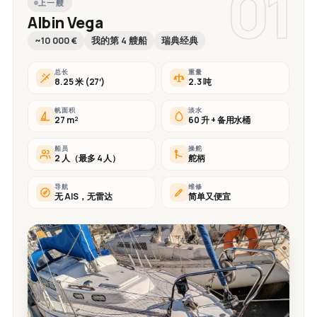
01
上一艘
Albin Vega
~10 000 €
我的第 4 艘船
瑞典经典
总长
重量
8.25 米 (27′)
2.3 吨
帆面积
淡水
27 m²
60 升 + 备用水桶
船员
操舵
2 人（最多 4 人）
舵柄
导航
维修
无 AIS，无雷达
简单又便宜