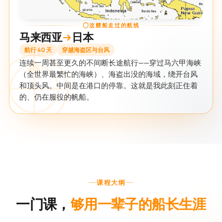
这艘船走过的航线
马来西亚
日本
航行 40 天
穿越海盗区与台风
连续一周甚至更久的不间断长途航行——穿过马六甲海峡
（全世界最繁忙的海峡）、海盗出没的海域，绕开台风
和顶头风。中间是在港口的停靠。这就是我此刻正住着
的、仍在服役的帆船。
课程大纲
一门课，
够用一辈子的船长生涯