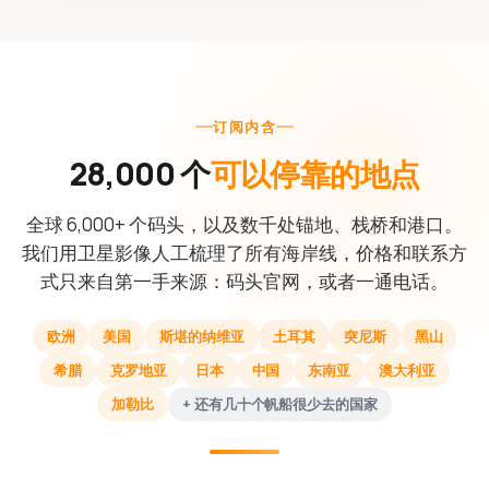
订阅内含
28,000 个
可以停靠的地点
全球 6,000+ 个码头，以及数千处锚地、栈桥和港口。
我们用卫星影像人工梳理了所有海岸线，价格和联系方
式只来自第一手来源：码头官网，或者一通电话。
欧洲
美国
斯堪的纳维亚
土耳其
突尼斯
黑山
希腊
克罗地亚
日本
中国
东南亚
澳大利亚
加勒比
+ 还有几十个帆船很少去的国家