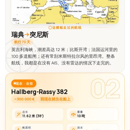
这艘船走过的航线
瑞典
突尼斯
航行 70 天
英吉利海峡，潮差高达 12 米；比斯开湾；法国运河里的
100 多道船闸；还有常刮米斯特拉尔风的里昂湾。整条
航线，我都是在没有 AIS、没有雷达的情况下走完的。
02
现在 · 在役
Hallberg-Rassy 382
~300 000 €
我现在就住在船上
总长
重量
11.62 米 (38′)
10 吨
帆面积
淡水