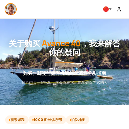
关于购买
Avance 40
，我来解答
你的疑问
购买、驾驶与拥有帆船的全流程分步指南
献给想买一艘帆船、学会驾驶它、也学会保养它的人
视频课程
1000 船长俱乐部
泊位地图