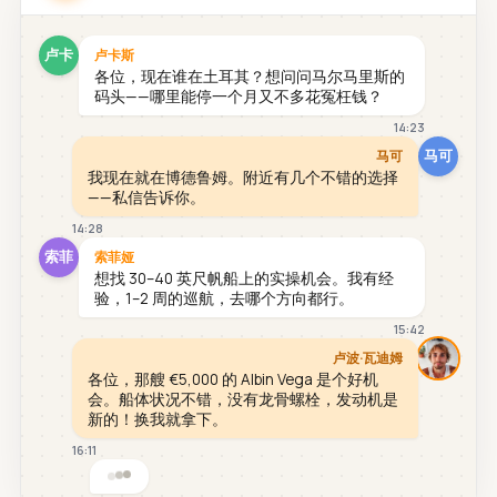
卢卡
卢卡斯
各位，现在谁在土耳其？想问问马尔马里斯的
码头——哪里能停一个月又不多花冤枉钱？
14:23
马可
马可
我现在就在博德鲁姆。附近有几个不错的选择
——私信告诉你。
14:28
索菲
索菲娅
想找 30–40 英尺帆船上的实操机会。我有经
验，1–2 周的巡航，去哪个方向都行。
15:42
卢波·瓦迪姆
各位，那艘 €5,000 的 Albin Vega 是个好机
会。船体状况不错，没有龙骨螺栓，发动机是
新的！换我就拿下。
16:11