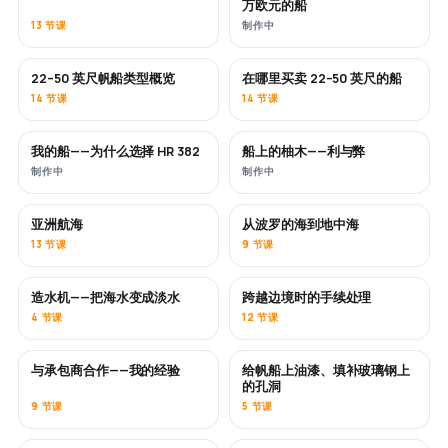
万欧元的船
13 节课
制作中
22–50 英尺帆船类型概览
在哪里买卖 22–50 英尺的船
即将推出
即将推出
14 节课
14 节课
我的船——为什么选择 HR 382
船上的柚木——利与弊
即将推出
即将推出
制作中
制作中
亚洲航海
从波罗的海到地中海
即将推出
即将推出
13 节课
9 节课
造水机——把海水变成淡水
跨越边境时的手续处理
即将推出
4 节课
12 节课
与承包商合作——我的经验
给帆船上油漆、填补玻璃钢上
即将推出
即将推出
的孔洞
9 节课
5 节课