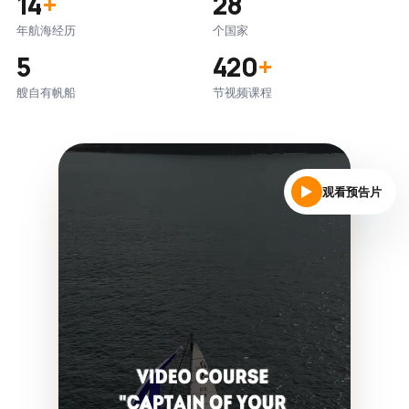
14
+
28
年航海经历
个国家
5
420
+
艘自有帆船
节视频课程
观看预告片