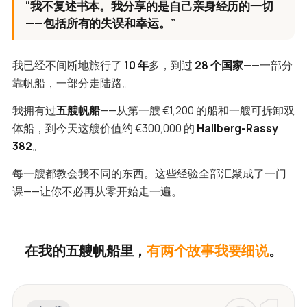
“我不复述书本。我分享的是自己亲身经历的一切
——包括所有的失误和幸运。”
我已经不间断地旅行了
10 年
多，到过
28 个国家
——一部分
靠帆船，一部分走陆路。
我拥有过
五艘帆船
——从第一艘 €1,200 的船和一艘可拆卸双
体船，到今天这艘价值约 €300,000 的
Hallberg-Rassy
382
。
每一艘都教会我不同的东西。这些经验全部汇聚成了一门
课——让你不必再从零开始走一遍。
在我的五艘帆船里，
有两个故事我要细说
。