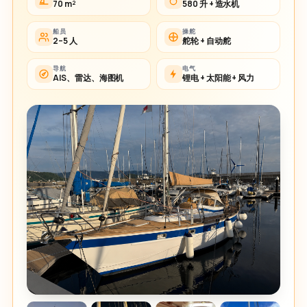
70 m²
580 升 + 造水机
船员
操舵
2–5 人
舵轮 + 自动舵
导航
电气
AIS、雷达、海图机
锂电 + 太阳能 + 风力