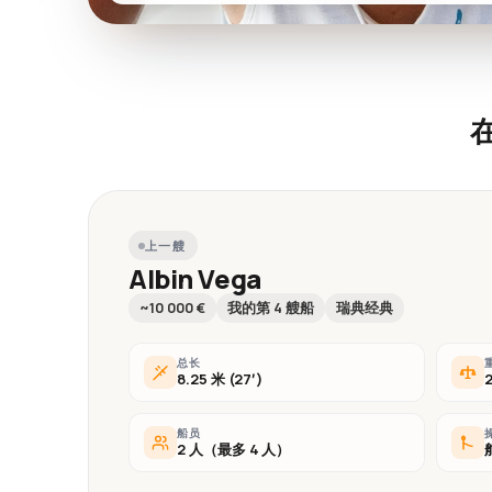
上一艘
Albin Vega
~10 000 €
我的第 4 艘船
瑞典经典
总长
8.25 米 (27′)
船员
2 人（最多 4 人）