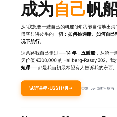
成为
自己
帆
从“我想要一艘自己的帆船”到“我能自信地出海
博客只讲皮毛的一切：
如何挑选船、如何自己
况下航行
。
这条路我自己走过——
14 年，五艘船
，从第一艘 
天价值 €300,000 的 Hallberg-Rassy 3
短课
——都是我当初最希望有人告诉我的东西
试听课程 · US$11/月
Stripe · 随时可取消