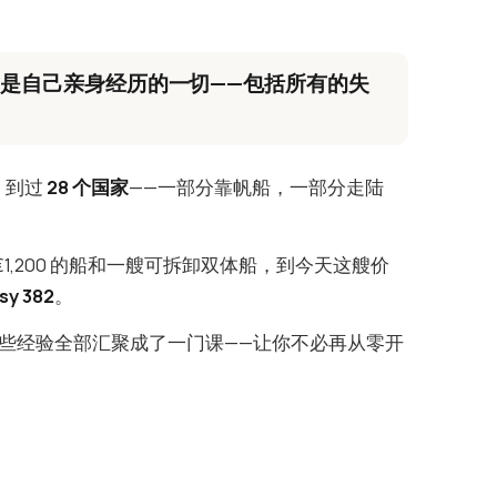
的是自己亲身经历的一切——包括所有的失
，到过
28 个国家
——一部分靠帆船，一部分走陆
€1,200 的船和一艘可拆卸双体船，到今天这艘价
sy 382
。
些经验全部汇聚成了一门课——让你不必再从零开