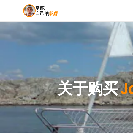
掌舵
自己的
帆船
关于购买
J