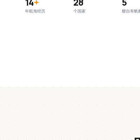
14
+
28
5
年航海经历
个国家
艘自有帆