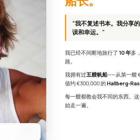
船长。
“我不复述书本。我分享
误和幸运。”
我已经不间断地旅行了
10 年
多
路。
我拥有过
五艘帆船
——从第一艘 
值约 €300,000 的
Hallberg-Ras
每一艘都教会我不同的东西。这
始走一遍。