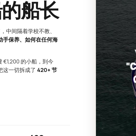
船的船长
”，中间隔着学校不教、
动手保养、如何在任何海
€1,200 的小船，到今
82。我把这一切拆成了
420+ 节
。