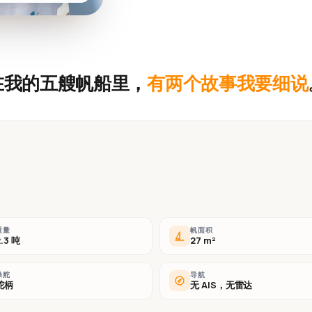
在我的五艘帆船里，
有两个故事我要细说
重量
帆面积
2.3 吨
27 m²
操舵
导航
舵柄
无 AIS，无雷达