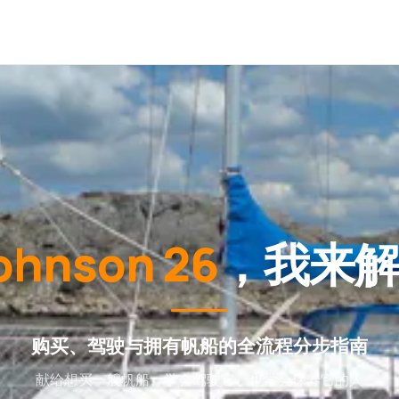
ohnson 26
，我来
购买、驾驶与拥有帆船的全流程分步指南
献给想买一艘帆船、学会驾驶它、也学会保养它的人