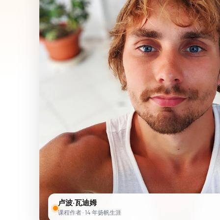
卢波·瓦迪姆
课程作者 · 14 年扬帆生涯