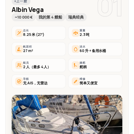
01
上一艘
Albin Vega
~10 000 €
我的第 4 艘船
瑞典经典
总长
重量
8.25 米 (27′)
2.3 吨
帆面积
淡水
27 m²
60 升 + 备用水桶
船员
操舵
2 人（最多 4 人）
舵柄
导航
维修
无 AIS，无雷达
简单又便宜