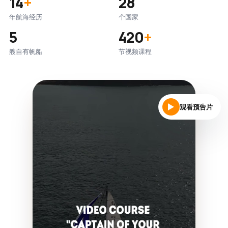
14
+
28
年航海经历
个国家
5
420
+
艘自有帆船
节视频课程
观看预告片