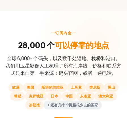
订阅内含
28,000 个
可以停靠的地点
全球 6,000+ 个码头，以及数千处锚地、栈桥和港口。
我们用卫星影像人工梳理了所有海岸线，价格和联系方
式只来自第一手来源：码头官网，或者一通电话。
欧洲
美国
斯堪的纳维亚
土耳其
突尼斯
黑山
希腊
克罗地亚
日本
中国
东南亚
澳大利亚
加勒比
+ 还有几十个帆船很少去的国家