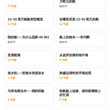
万欧元的船
13 节课
制作中
22–50 英尺帆船类型概览
在哪里买卖 22–50 英尺的船
即将推出
即将推出
14 节课
14 节课
我的船——为什么选择 HR 382
船上的柚木——利与弊
即将推出
即将推出
制作中
制作中
亚洲航海
从波罗的海到地中海
即将推出
即将推出
13 节课
9 节课
造水机——把海水变成淡水
跨越边境时的手续处理
即将推出
4 节课
12 节课
与承包商合作——我的经验
给帆船上油漆、填补玻璃钢上
即将推出
即将推出
的孔洞
9 节课
5 节课