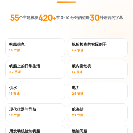
55
420
30
+
个主题模块
节 3–10 分钟的短课
种语言的字幕
帆船信息
帆船检查的实际例子
16 节课
44 节课
帆船上的日常生活
舷内发动机
22 节课
14 节课
供水
电力
15 节课
28 节课
现代仪器与导航
航海结
12 节课
23 节课
用发动机控制帆船
燃油问题