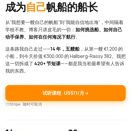
成为
自己
帆船的船长
从“我想要一艘自己的帆船”到“我能自信地出海”，中间隔着
学校不教、博客只讲皮毛的一切：
如何挑选船、如何自己
动手保养、如何在任何海况下航行
。
这条路我自己走过——
14 年，五艘船
，从第一艘 €1,200 的
小船，到今天价值 €300,000 的 Hallberg-Rassy 382。我把
这一切拆成了
420+ 节短课
——都是我当初最希望有人告诉
我的东西。
试听课程 · US$11/月
Stripe · 随时可取消