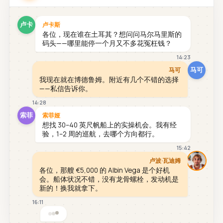
卢卡
卢卡斯
各位，现在谁在土耳其？想问问马尔马里斯的
码头——哪里能停一个月又不多花冤枉钱？
14:23
马可
马可
我现在就在博德鲁姆。附近有几个不错的选择
——私信告诉你。
14:28
索菲
索菲娅
想找 30–40 英尺帆船上的实操机会。我有经
验，1–2 周的巡航，去哪个方向都行。
15:42
卢波·瓦迪姆
各位，那艘 €5,000 的 Albin Vega 是个好机
会。船体状况不错，没有龙骨螺栓，发动机是
新的！换我就拿下。
16:11