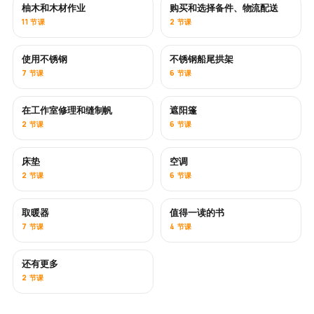
柚木和木材作业
购买和选择备件、物流配送
即将推出
11 节课
2 节课
使用不锈钢
不锈钢船尾拱架
即将推出
7 节课
6 节课
在工作室修理和缝制帆
遮阳篷
即将推出
2 节课
6 节课
床垫
空调
即将推出
2 节课
6 节课
取暖器
值得一读的书
即将推出
即将推出
7 节课
4 节课
还有更多
即将推出
2 节课