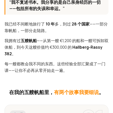
“我不复述书本。我分享的是自己亲身经历的一切
——包括所有的失误和幸运。”
我已经不间断地旅行了
10 年
多，到过
28 个国家
——一部分
靠帆船，一部分走陆路。
我拥有过
五艘帆船
——从第一艘 €1,200 的船和一艘可拆卸双
体船，到今天这艘价值约 €300,000 的
Hallberg-Rassy
382
。
每一艘都教会我不同的东西。这些经验全部汇聚成了一门
课——让你不必再从零开始走一遍。
在我的五艘帆船里，
有两个故事我要细说
。