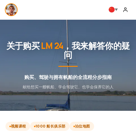
关于购买
LM 24
，我来解答你的疑
问
购买、驾驶与拥有帆船的全流程分步指南
献给想买一艘帆船、学会驾驶它、也学会保养它的人
视频课程
1000 船长俱乐部
泊位地图