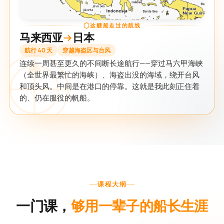
这艘船走过的航线
马来西亚
日本
航行 40 天
穿越海盗区与台风
连续一周甚至更久的不间断长途航行——穿过马六甲海峡
（全世界最繁忙的海峡）、海盗出没的海域，绕开台风
和顶头风。中间是在港口的停靠。这就是我此刻正住着
的、仍在服役的帆船。
课程大纲
一门课，
够用一辈子的船长生涯