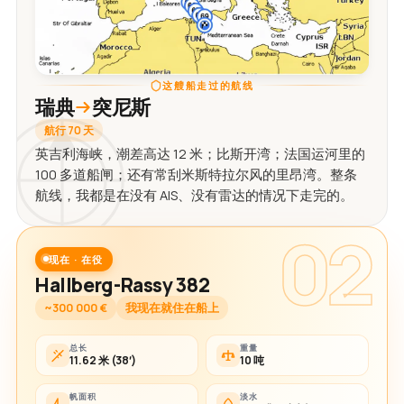
这艘船走过的航线
瑞典
突尼斯
航行 70 天
英吉利海峡，潮差高达 12 米；比斯开湾；法国运河里的
100 多道船闸；还有常刮米斯特拉尔风的里昂湾。整条
航线，我都是在没有 AIS、没有雷达的情况下走完的。
02
现在 · 在役
Hallberg-Rassy 382
~300 000 €
我现在就住在船上
总长
重量
11.62 米 (38′)
10 吨
帆面积
淡水