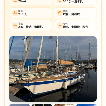
70 m²
580 升 + 造水机
船员
操舵
2–5 人
舵轮 + 自动舵
导航
电气
AIS、雷达、海图机
锂电 + 太阳能 + 风力