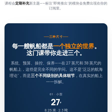
课程会
定期补充
新主题——标注“即将推出”的模块会免费出现在你的
订阅里。
三种尺寸
每一艘帆船都是
一个独立的世界
。
这门课带你走进三个。
系统、预算、操控、保养——在 27 英尺和 38 英尺的
帆船上，这些是完全不同的学问。这不是“泛泛的航海
理论”，而是
三个不同级别的具体细节
，在真实的船上
一一拆解。
01 · 小型
27
′
8.25 米 · 2.3 吨