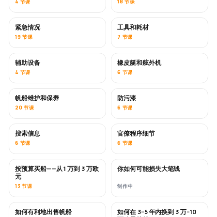
4 节课
18 节课
紧急情况
工具和耗材
19 节课
7 节课
辅助设备
橡皮艇和舷外机
4 节课
6 节课
帆船维护和保养
防污漆
即将推出
20 节课
6 节课
搜索信息
官僚程序细节
6 节课
6 节课
按预算买船——从 1 万到 3 万欧
你如何可能损失大笔钱
即将推出
即将推出
元
13 节课
制作中
如何有利地出售帆船
如何在 3–5 年内换到 3 万–10
新内容
新内容