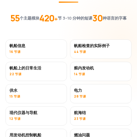
55
420
30
+
个主题模块
节 3–10 分钟的短课
种语言的字幕
帆船信息
帆船检查的实际例子
16 节课
44 节课
帆船上的日常生活
舷内发动机
22 节课
14 节课
供水
电力
15 节课
28 节课
现代仪器与导航
航海结
12 节课
23 节课
用发动机控制帆船
燃油问题