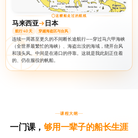
这艘船走过的航线
马来西亚
日本
航行 40 天
穿越海盗区与台风
连续一周甚至更久的不间断长途航行——穿过马六甲海峡
（全世界最繁忙的海峡）、海盗出没的海域，绕开台风
和顶头风。中间是在港口的停靠。这就是我此刻正住着
的、仍在服役的帆船。
课程大纲
一门课，
够用一辈子的船长生涯