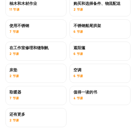
柚木和木材作业
购买和选择备件、物流配送
即将推出
11 节课
2 节课
使用不锈钢
不锈钢船尾拱架
即将推出
7 节课
6 节课
在工作室修理和缝制帆
遮阳篷
即将推出
2 节课
6 节课
床垫
空调
即将推出
2 节课
6 节课
取暖器
值得一读的书
即将推出
即将推出
7 节课
4 节课
还有更多
即将推出
2 节课