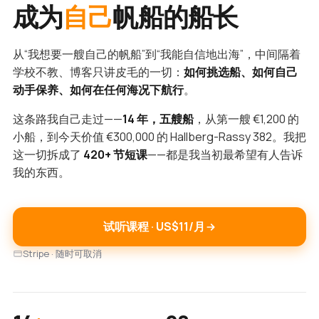
成为
自己
帆船的船长
从“我想要一艘自己的帆船”到“我能自信地出海”，中间隔着
学校不教、博客只讲皮毛的一切：
如何挑选船、如何自己
动手保养、如何在任何海况下航行
。
这条路我自己走过——
14 年，五艘船
，从第一艘 €1,200 的
小船，到今天价值 €300,000 的 Hallberg-Rassy 382。我把
这一切拆成了
420+ 节短课
——都是我当初最希望有人告诉
我的东西。
试听课程 · US$11/月
Stripe · 随时可取消