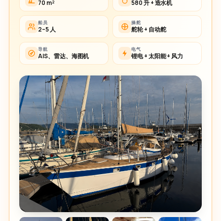
70 m²
580 升 + 造水机
船员
操舵
2–5 人
舵轮 + 自动舵
导航
电气
AIS、雷达、海图机
锂电 + 太阳能 + 风力