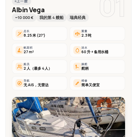
01
上一艘
Albin Vega
~10 000 €
我的第 4 艘船
瑞典经典
总长
重量
8.25 米 (27′)
2.3 吨
帆面积
淡水
27 m²
60 升 + 备用水桶
船员
操舵
2 人（最多 4 人）
舵柄
导航
维修
无 AIS，无雷达
简单又便宜