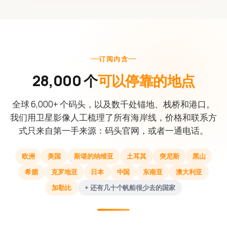
订阅内含
28,000 个
可以停靠的地点
全球 6,000+ 个码头，以及数千处锚地、栈桥和港口。
我们用卫星影像人工梳理了所有海岸线，价格和联系方
式只来自第一手来源：码头官网，或者一通电话。
欧洲
美国
斯堪的纳维亚
土耳其
突尼斯
黑山
希腊
克罗地亚
日本
中国
东南亚
澳大利亚
加勒比
+ 还有几十个帆船很少去的国家