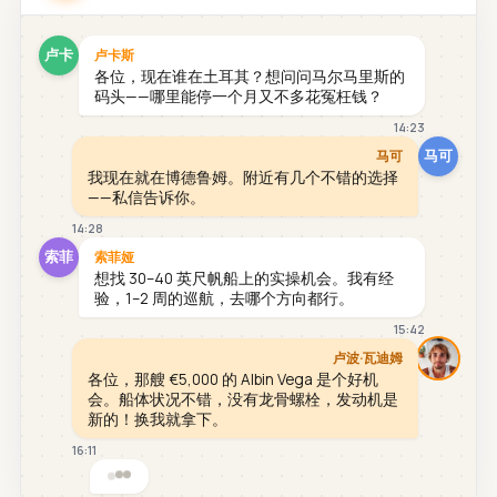
卢卡
卢卡斯
各位，现在谁在土耳其？想问问马尔马里斯的
码头——哪里能停一个月又不多花冤枉钱？
14:23
马可
马可
我现在就在博德鲁姆。附近有几个不错的选择
——私信告诉你。
14:28
索菲
索菲娅
想找 30–40 英尺帆船上的实操机会。我有经
验，1–2 周的巡航，去哪个方向都行。
15:42
卢波·瓦迪姆
各位，那艘 €5,000 的 Albin Vega 是个好机
会。船体状况不错，没有龙骨螺栓，发动机是
新的！换我就拿下。
16:11