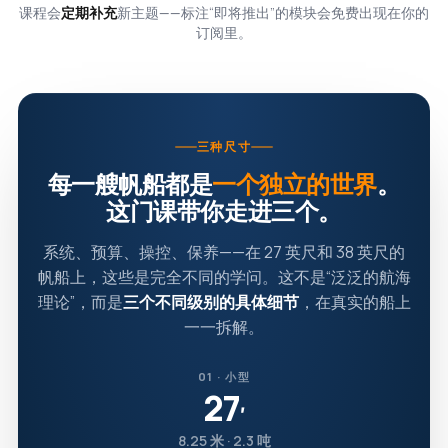
课程会
定期补充
新主题——标注“即将推出”的模块会免费出现在你的
订阅里。
三种尺寸
每一艘帆船都是
一个独立的世界
。
这门课带你走进三个。
系统、预算、操控、保养——在 27 英尺和 38 英尺的
帆船上，这些是完全不同的学问。这不是“泛泛的航海
理论”，而是
三个不同级别的具体细节
，在真实的船上
一一拆解。
01 · 小型
27
′
8.25 米 · 2.3 吨