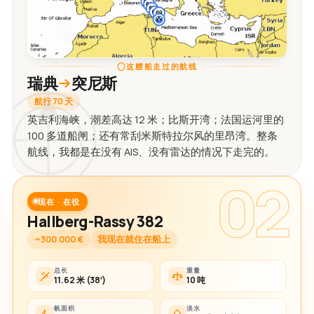
这艘船走过的航线
瑞典
突尼斯
航行 70 天
英吉利海峡，潮差高达 12 米；比斯开湾；法国运河里的
100 多道船闸；还有常刮米斯特拉尔风的里昂湾。整条
航线，我都是在没有 AIS、没有雷达的情况下走完的。
02
现在 · 在役
Hallberg-Rassy 382
~300 000 €
我现在就住在船上
总长
重量
11.62 米 (38′)
10 吨
帆面积
淡水