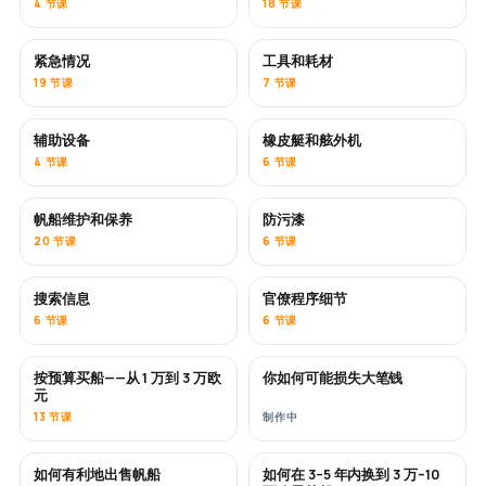
4 节课
18 节课
紧急情况
工具和耗材
19 节课
7 节课
辅助设备
橡皮艇和舷外机
4 节课
6 节课
帆船维护和保养
防污漆
即将推出
20 节课
6 节课
搜索信息
官僚程序细节
6 节课
6 节课
按预算买船——从 1 万到 3 万欧
你如何可能损失大笔钱
即将推出
即将推出
元
13 节课
制作中
如何有利地出售帆船
如何在 3–5 年内换到 3 万–10
新内容
新内容