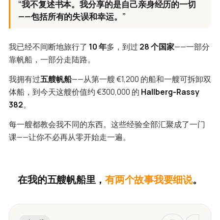
“我不复述书本。我分享的是自己亲身经历的一切
——包括所有的失误和幸运。”
我已经不间断地旅行了
10 年
多，到过
28 个国家
——一部分
靠帆船，一部分走陆路。
我拥有过
五艘帆船
——从第一艘 €1,200 的船和一艘可拆卸双
体船，到今天这艘价值约 €300,000 的
Hallberg-Rassy
382
。
每一艘都教会我不同的东西。这些经验全部汇聚成了一门
课——让你不必再从零开始走一遍。
在我的五艘帆船里，
有两个故事我要细说
。