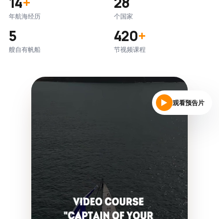
14
+
28
年航海经历
个国家
5
420
+
艘自有帆船
节视频课程
观看预告片