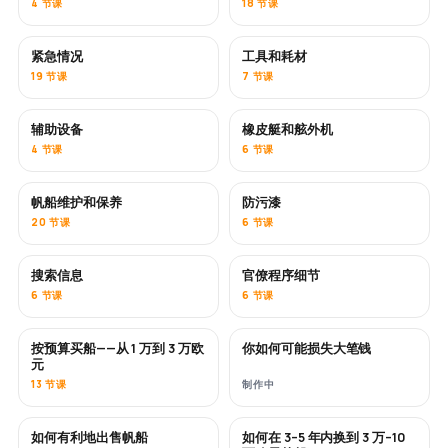
4 节课
18 节课
紧急情况
工具和耗材
19 节课
7 节课
辅助设备
橡皮艇和舷外机
4 节课
6 节课
帆船维护和保养
防污漆
即将推出
20 节课
6 节课
搜索信息
官僚程序细节
6 节课
6 节课
按预算买船——从 1 万到 3 万欧
你如何可能损失大笔钱
即将推出
即将推出
元
13 节课
制作中
如何有利地出售帆船
如何在 3–5 年内换到 3 万–10
新内容
新内容