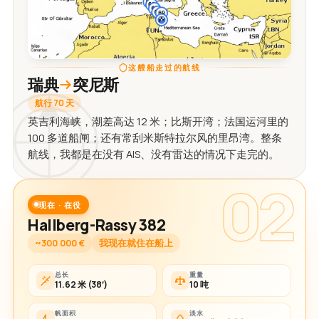
这艘船走过的航线
瑞典
突尼斯
航行 70 天
英吉利海峡，潮差高达 12 米；比斯开湾；法国运河里的
100 多道船闸；还有常刮米斯特拉尔风的里昂湾。整条
航线，我都是在没有 AIS、没有雷达的情况下走完的。
02
现在 · 在役
Hallberg-Rassy 382
~300 000 €
我现在就住在船上
总长
重量
11.62 米 (38′)
10 吨
帆面积
淡水