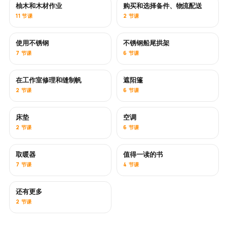
柚木和木材作业
购买和选择备件、物流配送
即将推出
11 节课
2 节课
使用不锈钢
不锈钢船尾拱架
即将推出
7 节课
6 节课
在工作室修理和缝制帆
遮阳篷
即将推出
2 节课
6 节课
床垫
空调
即将推出
2 节课
6 节课
取暖器
值得一读的书
即将推出
即将推出
7 节课
4 节课
还有更多
即将推出
2 节课