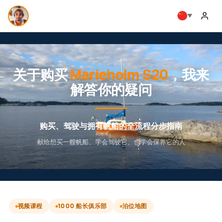
关于购买
Marieholm S20
，我来
解答你的疑问
购买、驾驶与拥有帆船的全流程分步指南
献给想买一艘帆船、学会驾驶它、也学会保养它的人
视频课程
1000 船长俱乐部
泊位地图