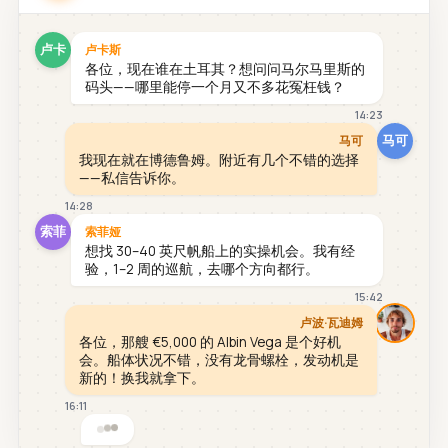
卢卡
卢卡斯
各位，现在谁在土耳其？想问问马尔马里斯的
码头——哪里能停一个月又不多花冤枉钱？
14:23
马可
马可
我现在就在博德鲁姆。附近有几个不错的选择
——私信告诉你。
14:28
索菲
索菲娅
想找 30–40 英尺帆船上的实操机会。我有经
验，1–2 周的巡航，去哪个方向都行。
15:42
卢波·瓦迪姆
各位，那艘 €5,000 的 Albin Vega 是个好机
会。船体状况不错，没有龙骨螺栓，发动机是
新的！换我就拿下。
16:11