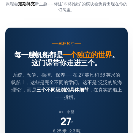
课程会
定期补充
新主题——标注“即将推出”的模块会免费出现在你的
订阅里。
三种尺寸
每一艘帆船都是
一个独立的世界
。
这门课带你走进三个。
系统、预算、操控、保养——在 27 英尺和 38 英尺的
帆船上，这些是完全不同的学问。这不是“泛泛的航海
理论”，而是
三个不同级别的具体细节
，在真实的船上
一一拆解。
01 · 小型
27
′
8.25 米 · 2.3 吨