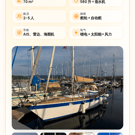
70 m²
580 升 + 造水机
船员
操舵
2–5 人
舵轮 + 自动舵
导航
电气
AIS、雷达、海图机
锂电 + 太阳能 + 风力