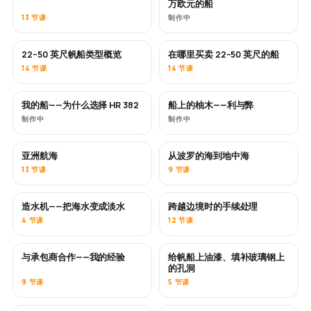
万欧元的船
13 节课
制作中
22–50 英尺帆船类型概览
在哪里买卖 22–50 英尺的船
即将推出
即将推出
14 节课
14 节课
我的船——为什么选择 HR 382
船上的柚木——利与弊
即将推出
即将推出
制作中
制作中
亚洲航海
从波罗的海到地中海
即将推出
即将推出
13 节课
9 节课
造水机——把海水变成淡水
跨越边境时的手续处理
即将推出
4 节课
12 节课
与承包商合作——我的经验
给帆船上油漆、填补玻璃钢上
即将推出
即将推出
的孔洞
9 节课
5 节课