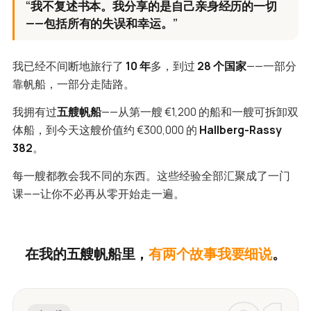
“我不复述书本。我分享的是自己亲身经历的一切
——包括所有的失误和幸运。”
我已经不间断地旅行了
10 年
多，到过
28 个国家
——一部分
靠帆船，一部分走陆路。
我拥有过
五艘帆船
——从第一艘 €1,200 的船和一艘可拆卸双
体船，到今天这艘价值约 €300,000 的
Hallberg-Rassy
382
。
每一艘都教会我不同的东西。这些经验全部汇聚成了一门
课——让你不必再从零开始走一遍。
在我的五艘帆船里，
有两个故事我要细说
。