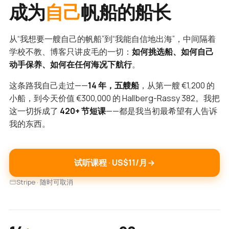
成为
自己
帆船的船长
从“我想要一艘自己的帆船”到“我能自信地出海”，中间隔着
学校不教、博客只讲皮毛的一切：
如何挑选船、如何自己
动手保养、如何在任何海况下航行
。
这条路我自己走过——
14 年，五艘船
，从第一艘 €1,200 的
小船，到今天价值 €300,000 的 Hallberg-Rassy 382。我把
这一切拆成了
420+ 节短课
——都是我当初最希望有人告诉
我的东西。
试听课程 · US$11/月
Stripe · 随时可取消