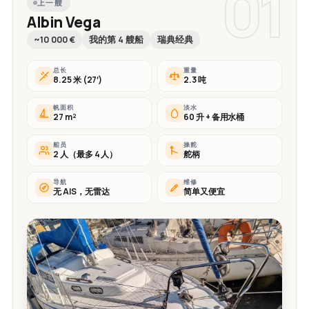
01
上一艘
Albin Vega
~10 000 €
我的第 4 艘船
瑞典经典
总长
重量
8.25 米 (27′)
2.3 吨
帆面积
淡水
27 m²
60 升 + 备用水桶
船员
操舵
2 人（最多 4 人）
舵柄
导航
维修
无 AIS，无雷达
简单又便宜