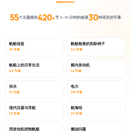
55
420
30
+
个主题模块
节 3–10 分钟的短课
种语言的字幕
帆船信息
帆船检查的实际例子
16 节课
44 节课
帆船上的日常生活
舷内发动机
22 节课
14 节课
供水
电力
15 节课
28 节课
现代仪器与导航
航海结
12 节课
23 节课
用发动机控制帆船
燃油问题