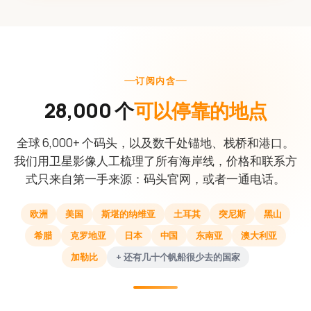
订阅内含
28,000 个
可以停靠的地点
全球 6,000+ 个码头，以及数千处锚地、栈桥和港口。
我们用卫星影像人工梳理了所有海岸线，价格和联系方
式只来自第一手来源：码头官网，或者一通电话。
欧洲
美国
斯堪的纳维亚
土耳其
突尼斯
黑山
希腊
克罗地亚
日本
中国
东南亚
澳大利亚
加勒比
+ 还有几十个帆船很少去的国家