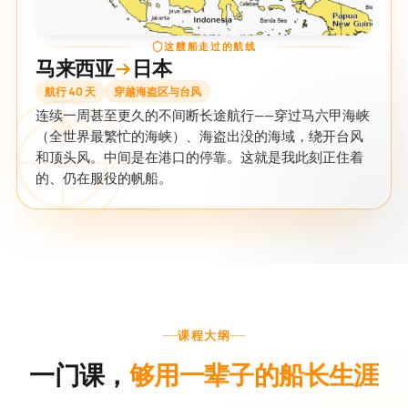
这艘船走过的航线
马来西亚
日本
航行 40 天
穿越海盗区与台风
连续一周甚至更久的不间断长途航行——穿过马六甲海峡
（全世界最繁忙的海峡）、海盗出没的海域，绕开台风
和顶头风。中间是在港口的停靠。这就是我此刻正住着
的、仍在服役的帆船。
课程大纲
一门课，
够用一辈子的船长生涯