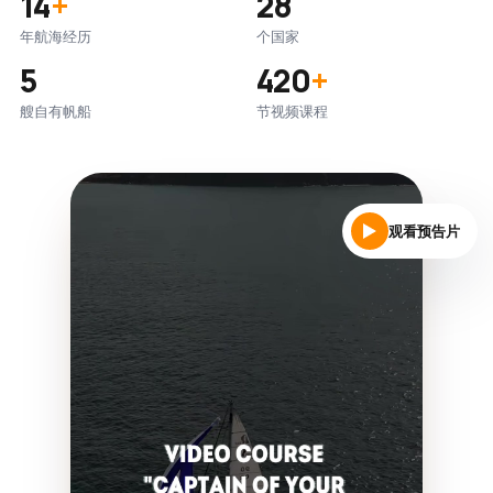
14
+
28
年航海经历
个国家
5
420
+
艘自有帆船
节视频课程
观看预告片