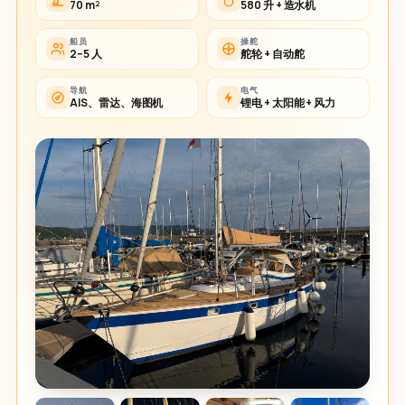
70 m²
580 升 + 造水机
船员
操舵
2–5 人
舵轮 + 自动舵
导航
电气
AIS、雷达、海图机
锂电 + 太阳能 + 风力