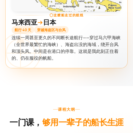
这艘船走过的航线
马来西亚
日本
航行 40 天
穿越海盗区与台风
连续一周甚至更久的不间断长途航行——穿过马六甲海峡
（全世界最繁忙的海峡）、海盗出没的海域，绕开台风
和顶头风。中间是在港口的停靠。这就是我此刻正住着
的、仍在服役的帆船。
课程大纲
一门课，
够用一辈子的船长生涯