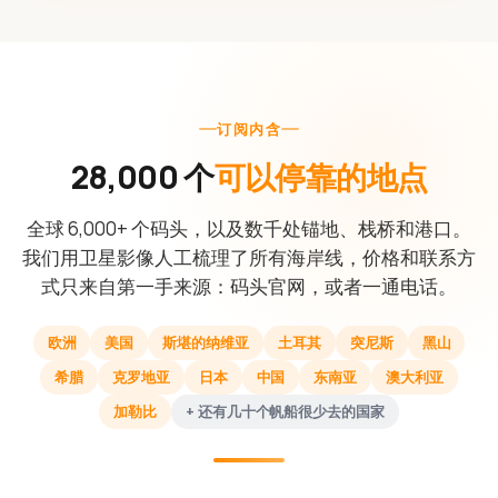
订阅内含
28,000 个
可以停靠的地点
全球 6,000+ 个码头，以及数千处锚地、栈桥和港口。
我们用卫星影像人工梳理了所有海岸线，价格和联系方
式只来自第一手来源：码头官网，或者一通电话。
欧洲
美国
斯堪的纳维亚
土耳其
突尼斯
黑山
希腊
克罗地亚
日本
中国
东南亚
澳大利亚
加勒比
+ 还有几十个帆船很少去的国家