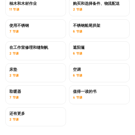
柚木和木材作业
购买和选择备件、物流配送
即将推出
11 节课
2 节课
使用不锈钢
不锈钢船尾拱架
即将推出
7 节课
6 节课
在工作室修理和缝制帆
遮阳篷
即将推出
2 节课
6 节课
床垫
空调
即将推出
2 节课
6 节课
取暖器
值得一读的书
即将推出
即将推出
7 节课
4 节课
还有更多
即将推出
2 节课