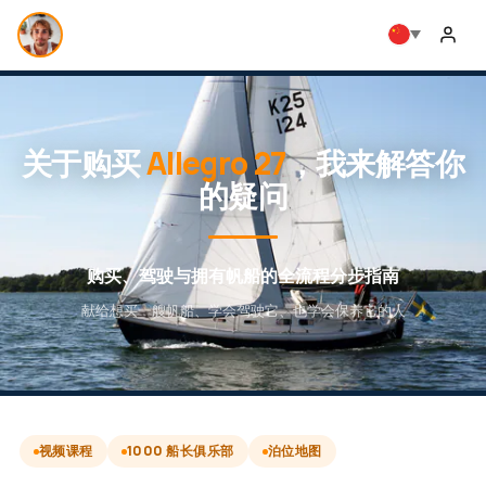
关于购买
Allegro 27
，我来解答你
的疑问
购买、驾驶与拥有帆船的全流程分步指南
献给想买一艘帆船、学会驾驶它、也学会保养它的人
视频课程
1000 船长俱乐部
泊位地图