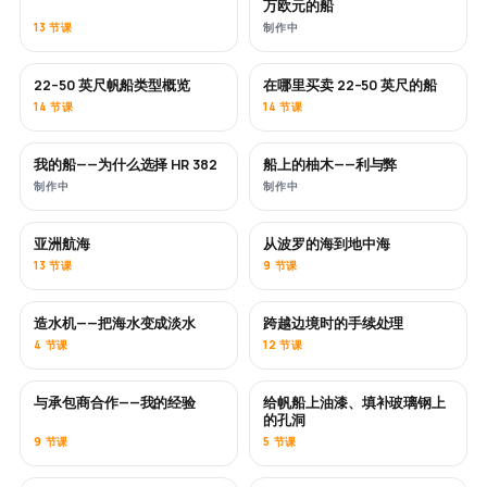
万欧元的船
13 节课
制作中
22–50 英尺帆船类型概览
在哪里买卖 22–50 英尺的船
即将推出
即将推出
14 节课
14 节课
我的船——为什么选择 HR 382
船上的柚木——利与弊
即将推出
即将推出
制作中
制作中
亚洲航海
从波罗的海到地中海
即将推出
即将推出
13 节课
9 节课
造水机——把海水变成淡水
跨越边境时的手续处理
即将推出
4 节课
12 节课
与承包商合作——我的经验
给帆船上油漆、填补玻璃钢上
即将推出
即将推出
的孔洞
9 节课
5 节课