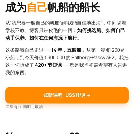
成为
自己
帆船的船长
从“我想要一艘自己的帆船”到“我能自信地出海”，中间隔着
学校不教、博客只讲皮毛的一切：
如何挑选船、如何自己
动手保养、如何在任何海况下航行
。
这条路我自己走过——
14 年，五艘船
，从第一艘 €1,200 的
小船，到今天价值 €300,000 的 Hallberg-Rassy 382。我把
这一切拆成了
420+ 节短课
——都是我当初最希望有人告诉
我的东西。
试听课程 · US$11/月
Stripe · 随时可取消