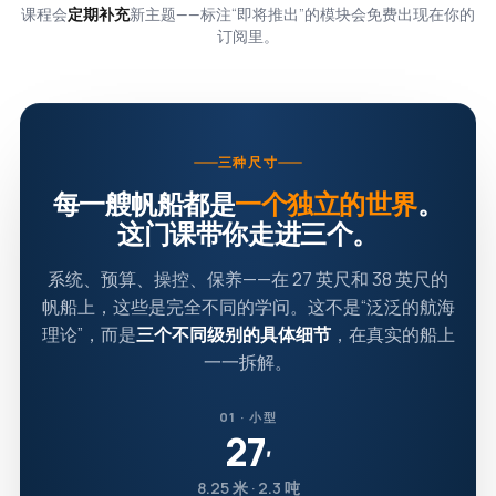
课程会
定期补充
新主题——标注“即将推出”的模块会免费出现在你的
订阅里。
三种尺寸
每一艘帆船都是
一个独立的世界
。
这门课带你走进三个。
系统、预算、操控、保养——在 27 英尺和 38 英尺的
帆船上，这些是完全不同的学问。这不是“泛泛的航海
理论”，而是
三个不同级别的具体细节
，在真实的船上
一一拆解。
01 · 小型
27
′
8.25 米 · 2.3 吨