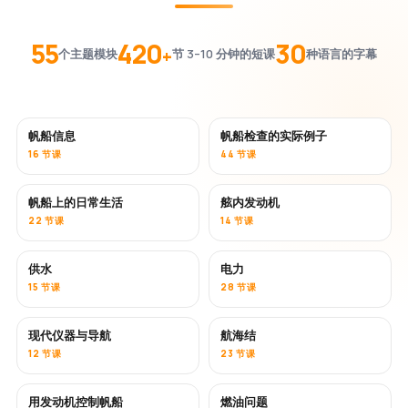
55
420
30
+
个主题模块
节 3–10 分钟的短课
种语言的字幕
帆船信息
帆船检查的实际例子
16 节课
44 节课
帆船上的日常生活
舷内发动机
22 节课
14 节课
供水
电力
15 节课
28 节课
现代仪器与导航
航海结
12 节课
23 节课
用发动机控制帆船
燃油问题