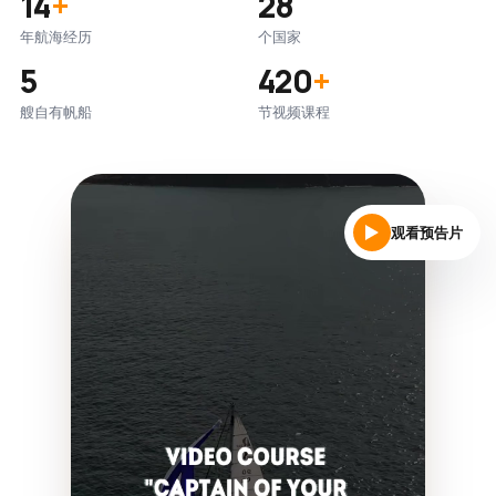
14
+
28
年航海经历
个国家
5
420
+
艘自有帆船
节视频课程
观看预告片