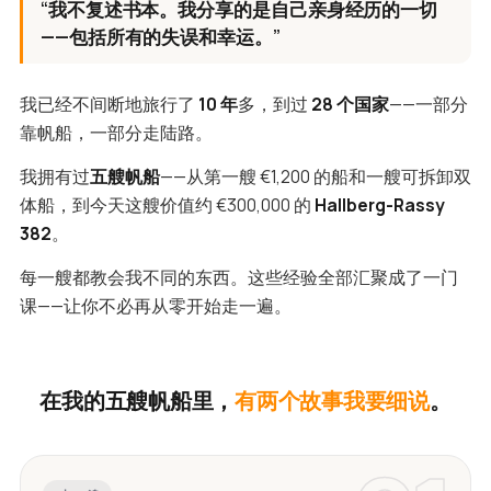
“我不复述书本。我分享的是自己亲身经历的一切
——包括所有的失误和幸运。”
我已经不间断地旅行了
10 年
多，到过
28 个国家
——一部分
靠帆船，一部分走陆路。
我拥有过
五艘帆船
——从第一艘 €1,200 的船和一艘可拆卸双
体船，到今天这艘价值约 €300,000 的
Hallberg-Rassy
382
。
每一艘都教会我不同的东西。这些经验全部汇聚成了一门
课——让你不必再从零开始走一遍。
在我的五艘帆船里，
有两个故事我要细说
。