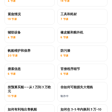
4 节课
18 节课
紧急情况
工具和耗材
19 节课
7 节课
辅助设备
橡皮艇和舷外机
4 节课
6 节课
帆船维护和保养
防污漆
即将推出
20 节课
6 节课
搜索信息
官僚程序细节
6 节课
6 节课
按预算买船——从 1 万到 3 万欧
你如何可能损失大笔钱
即将推出
即将推出
元
13 节课
制作中
如何有利地出售帆船
如何在 3–5 年内换到 3 万–10
新内容
新内容