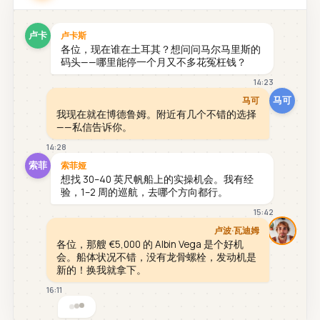
卢卡
卢卡斯
各位，现在谁在土耳其？想问问马尔马里斯的
码头——哪里能停一个月又不多花冤枉钱？
14:23
马可
马可
我现在就在博德鲁姆。附近有几个不错的选择
——私信告诉你。
14:28
索菲
索菲娅
想找 30–40 英尺帆船上的实操机会。我有经
验，1–2 周的巡航，去哪个方向都行。
15:42
卢波·瓦迪姆
各位，那艘 €5,000 的 Albin Vega 是个好机
会。船体状况不错，没有龙骨螺栓，发动机是
新的！换我就拿下。
16:11