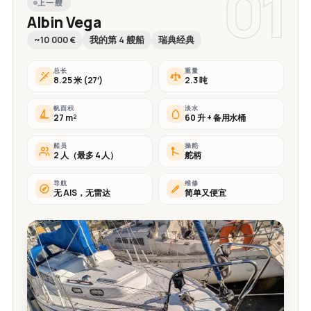
01
上一艘
Albin Vega
~10 000 €
我的第 4 艘船
瑞典经典
总长
重量
8.25 米 (27′)
2.3 吨
帆面积
淡水
27 m²
60 升 + 备用水桶
船员
操舵
2 人（最多 4 人）
舵柄
导航
维修
无 AIS，无雷达
简单又便宜