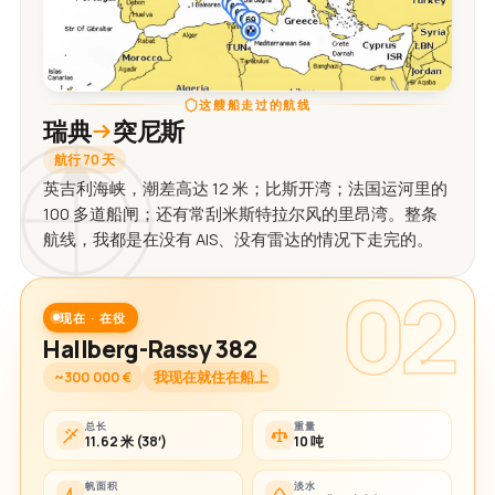
这艘船走过的航线
瑞典
突尼斯
航行 70 天
英吉利海峡，潮差高达 12 米；比斯开湾；法国运河里的
100 多道船闸；还有常刮米斯特拉尔风的里昂湾。整条
航线，我都是在没有 AIS、没有雷达的情况下走完的。
02
现在 · 在役
Hallberg-Rassy 382
~300 000 €
我现在就住在船上
总长
重量
11.62 米 (38′)
10 吨
帆面积
淡水