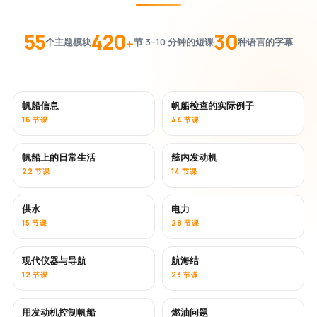
55
420
30
+
个主题模块
节 3–10 分钟的短课
种语言的字幕
帆船信息
帆船检查的实际例子
16 节课
44 节课
帆船上的日常生活
舷内发动机
22 节课
14 节课
供水
电力
15 节课
28 节课
现代仪器与导航
航海结
12 节课
23 节课
用发动机控制帆船
燃油问题