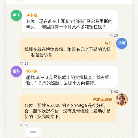
卢卡
卢卡斯
各位，现在谁在土耳其？想问问马尔马里斯的
码头——哪里能停一个月又不多花冤枉钱？
14:23
马可
马可
我现在就在博德鲁姆。附近有几个不错的选择
——私信告诉你。
14:28
索菲
索菲娅
想找 30–40 英尺帆船上的实操机会。我有经
验，1–2 周的巡航，去哪个方向都行。
15:42
卢波·瓦迪姆
各位，那艘 €5,000 的 Albin Vega 是个好机
会。船体状况不错，没有龙骨螺栓，发动机是
新的！换我就拿下。
16:11