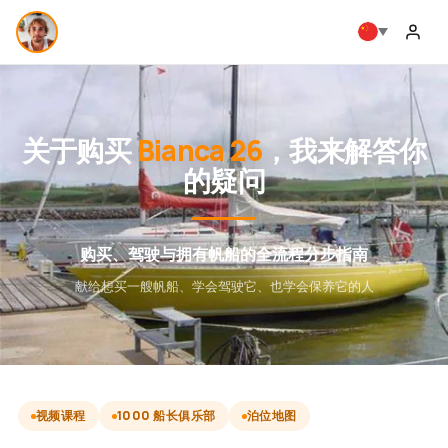
关于购买
Bianca 26
，我来解答你
的疑问
购买、驾驶与拥有帆船的全流程分步指南
献给想买一艘帆船、学会驾驶它、也学会保养它的人
视频课程
1000 船长俱乐部
泊位地图