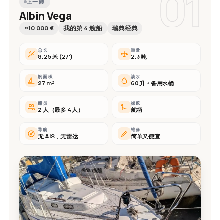
01
上一艘
Albin Vega
~10 000 €
我的第 4 艘船
瑞典经典
总长
重量
8.25 米 (27′)
2.3 吨
帆面积
淡水
27 m²
60 升 + 备用水桶
船员
操舵
2 人（最多 4 人）
舵柄
导航
维修
无 AIS，无雷达
简单又便宜