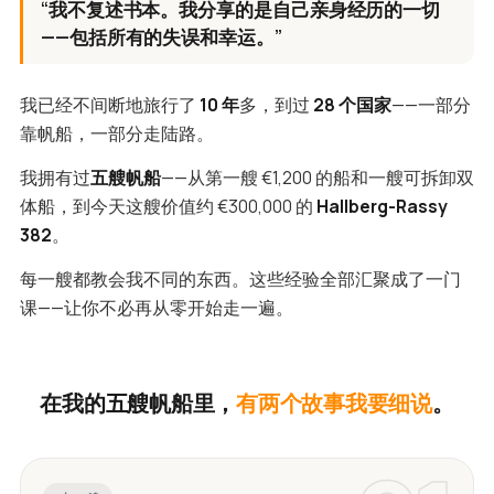
“我不复述书本。我分享的是自己亲身经历的一切
——包括所有的失误和幸运。”
我已经不间断地旅行了
10 年
多，到过
28 个国家
——一部分
靠帆船，一部分走陆路。
我拥有过
五艘帆船
——从第一艘 €1,200 的船和一艘可拆卸双
体船，到今天这艘价值约 €300,000 的
Hallberg-Rassy
382
。
每一艘都教会我不同的东西。这些经验全部汇聚成了一门
课——让你不必再从零开始走一遍。
在我的五艘帆船里，
有两个故事我要细说
。