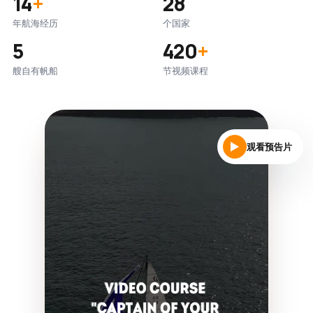
14
+
28
年航海经历
个国家
5
420
+
艘自有帆船
节视频课程
观看预告片