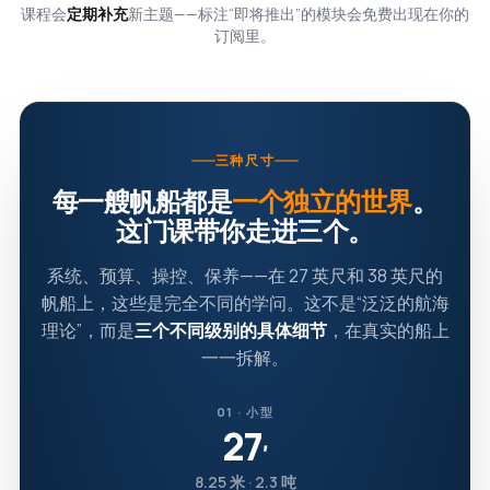
课程会
定期补充
新主题——标注“即将推出”的模块会免费出现在你的
订阅里。
三种尺寸
每一艘帆船都是
一个独立的世界
。
这门课带你走进三个。
系统、预算、操控、保养——在 27 英尺和 38 英尺的
帆船上，这些是完全不同的学问。这不是“泛泛的航海
理论”，而是
三个不同级别的具体细节
，在真实的船上
一一拆解。
01 · 小型
27
′
8.25 米 · 2.3 吨