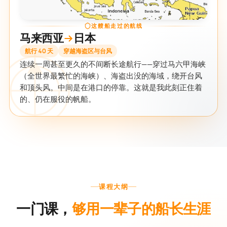
这艘船走过的航线
马来西亚
日本
航行 40 天
穿越海盗区与台风
连续一周甚至更久的不间断长途航行——穿过马六甲海峡
（全世界最繁忙的海峡）、海盗出没的海域，绕开台风
和顶头风。中间是在港口的停靠。这就是我此刻正住着
的、仍在服役的帆船。
课程大纲
一门课，
够用一辈子的船长生涯