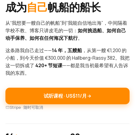
成为
自己
帆船的船长
从“我想要一艘自己的帆船”到“我能自信地出海”，中间隔着
学校不教、博客只讲皮毛的一切：
如何挑选船、如何自己
动手保养、如何在任何海况下航行
。
这条路我自己走过——
14 年，五艘船
，从第一艘 €1,200 的
小船，到今天价值 €300,000 的 Hallberg-Rassy 382。我把
这一切拆成了
420+ 节短课
——都是我当初最希望有人告诉
我的东西。
试听课程 · US$11/月
Stripe · 随时可取消