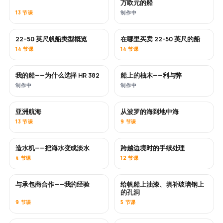
万欧元的船
13 节课
制作中
22–50 英尺帆船类型概览
在哪里买卖 22–50 英尺的船
即将推出
即将推出
14 节课
14 节课
我的船——为什么选择 HR 382
船上的柚木——利与弊
即将推出
即将推出
制作中
制作中
亚洲航海
从波罗的海到地中海
即将推出
即将推出
13 节课
9 节课
造水机——把海水变成淡水
跨越边境时的手续处理
即将推出
4 节课
12 节课
与承包商合作——我的经验
给帆船上油漆、填补玻璃钢上
即将推出
即将推出
的孔洞
9 节课
5 节课