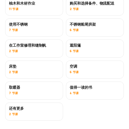
柚木和木材作业
购买和选择备件、物流配送
即将推出
11 节课
2 节课
使用不锈钢
不锈钢船尾拱架
即将推出
7 节课
6 节课
在工作室修理和缝制帆
遮阳篷
即将推出
2 节课
6 节课
床垫
空调
即将推出
2 节课
6 节课
取暖器
值得一读的书
即将推出
即将推出
7 节课
4 节课
还有更多
即将推出
2 节课