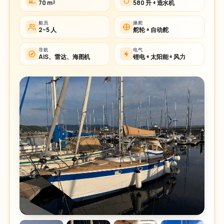
70 m²
580 升 + 造水机
船员
操舵
2–5 人
舵轮 + 自动舵
导航
电气
AIS、雷达、海图机
锂电 + 太阳能 + 风力