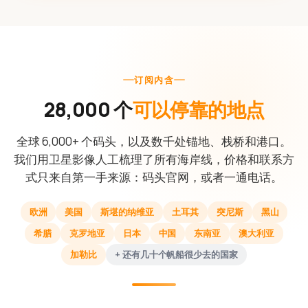
订阅内含
28,000 个
可以停靠的地点
全球 6,000+ 个码头，以及数千处锚地、栈桥和港口。
我们用卫星影像人工梳理了所有海岸线，价格和联系方
式只来自第一手来源：码头官网，或者一通电话。
欧洲
美国
斯堪的纳维亚
土耳其
突尼斯
黑山
希腊
克罗地亚
日本
中国
东南亚
澳大利亚
加勒比
+ 还有几十个帆船很少去的国家