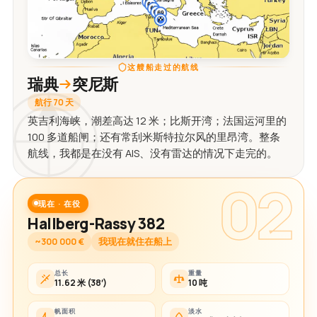
这艘船走过的航线
瑞典
突尼斯
航行 70 天
英吉利海峡，潮差高达 12 米；比斯开湾；法国运河里的
100 多道船闸；还有常刮米斯特拉尔风的里昂湾。整条
航线，我都是在没有 AIS、没有雷达的情况下走完的。
02
现在 · 在役
Hallberg-Rassy 382
~300 000 €
我现在就住在船上
总长
重量
11.62 米 (38′)
10 吨
帆面积
淡水