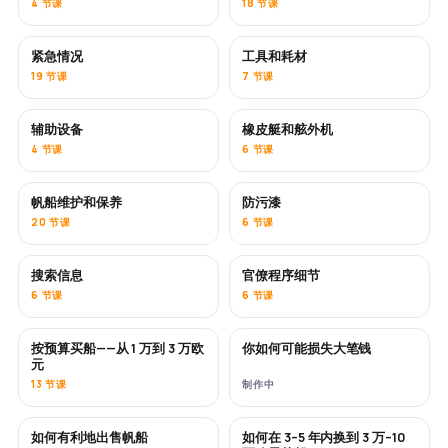
4 节课
18 节课
紧急情况
工具和耗材
19 节课
7 节课
辅助设备
橡皮艇和舷外机
4 节课
6 节课
帆船维护和保养
防污漆
即将推出
20 节课
6 节课
搜索信息
官僚程序细节
6 节课
6 节课
按预算买船——从 1 万到 3 万欧
你如何可能损失大笔钱
即将推出
即将推出
元
13 节课
制作中
如何有利地出售帆船
如何在 3–5 年内换到 3 万–10
新内容
新内容