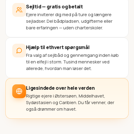
Sejltid — gratis og betalt
Ejere inviterer dig med på ture og længere
sejladser. Del bådpladsen, udgifterne eller
bare erfaringen — uden charterskoler.
Hjælp til ethvert spørgsmål
Fra valg af sejlbåd og gennemgang inden køb
til en elfejl i storm. Tusind mennesker ved
allerede, hvordan man løser det.
Ligesindede over hele verden
Rigtige ejere i Østersøen, Middelhavet,
Sydøstasien og Caribien. Du får venner, der
også drømmer om havet.