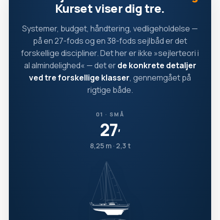
Kurset viser dig tre.
Systemer, budget, håndtering, vedligeholdelse —
på en 27-fods og en 38-fods sejlbåd er det
forskellige discipliner. Det her er ikke »sejlerteori i
al almindelighed« — det er
de konkrete detaljer
ved tre forskellige klasser
, gennemgået på
rigtige både.
01 · SMÅ
27
′
8,25 m · 2,3 t