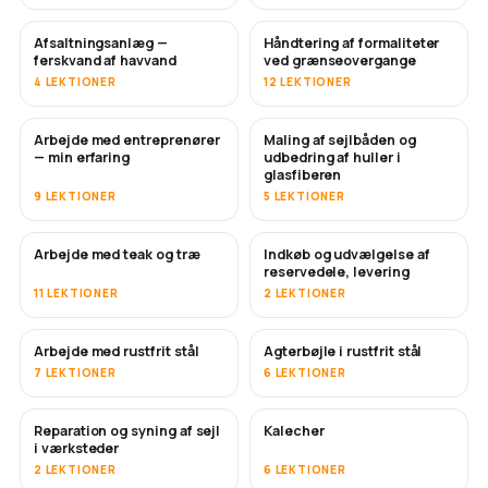
Afsaltningsanlæg —
Håndtering af formaliteter
SNART
ferskvand af havvand
ved grænseovergange
4 LEKTIONER
12 LEKTIONER
Arbejde med entreprenører
Maling af sejlbåden og
SNART
SNART
— min erfaring
udbedring af huller i
glasfiberen
9 LEKTIONER
5 LEKTIONER
Arbejde med teak og træ
Indkøb og udvælgelse af
SNART
reservedele, levering
11 LEKTIONER
2 LEKTIONER
Arbejde med rustfrit stål
Agterbøjle i rustfrit stål
SNART
7 LEKTIONER
6 LEKTIONER
Reparation og syning af sejl
Kalecher
SNART
i værksteder
2 LEKTIONER
6 LEKTIONER