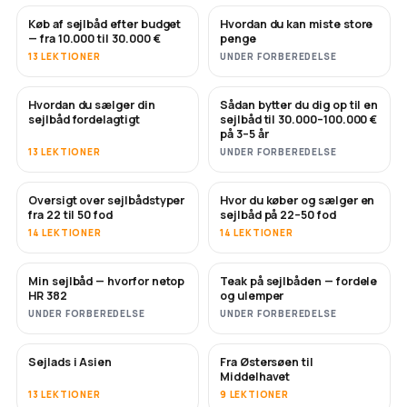
Køb af sejlbåd efter budget
Hvordan du kan miste store
SNART
SNART
— fra 10.000 til 30.000 €
penge
13 LEKTIONER
UNDER FORBEREDELSE
Hvordan du sælger din
Sådan bytter du dig op til en
NYT
NYT
sejlbåd fordelagtigt
sejlbåd til 30.000–100.000 €
på 3–5 år
13 LEKTIONER
UNDER FORBEREDELSE
Oversigt over sejlbådstyper
Hvor du køber og sælger en
SNART
SNART
fra 22 til 50 fod
sejlbåd på 22–50 fod
14 LEKTIONER
14 LEKTIONER
Min sejlbåd — hvorfor netop
Teak på sejlbåden — fordele
SNART
SNART
HR 382
og ulemper
UNDER FORBEREDELSE
UNDER FORBEREDELSE
Sejlads i Asien
Fra Østersøen til
SNART
SNART
Middelhavet
13 LEKTIONER
9 LEKTIONER