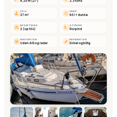
8,25 m (27′)
2,3 tons
SEJL
VAND
27 m²
60 l + dunke
BESÆTNING
STYRING
2 (op til 4)
Rorpind
NAVIGATION
REPARATION
Uden AIS og radar
Enkel og billig