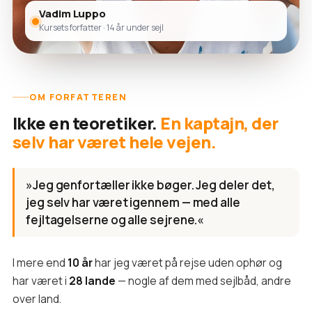
Vadim Luppo
Kursets forfatter · 14 år under sejl
OM FORFATTEREN
Ikke en teoretiker.
En kaptajn, der
selv har været hele vejen.
»Jeg genfortæller ikke bøger. Jeg deler det,
jeg selv har været igennem — med alle
fejltagelserne og alle sejrene.«
I mere end
10 år
har jeg været på rejse uden ophør og
har været i
28 lande
— nogle af dem med sejlbåd, andre
over land.