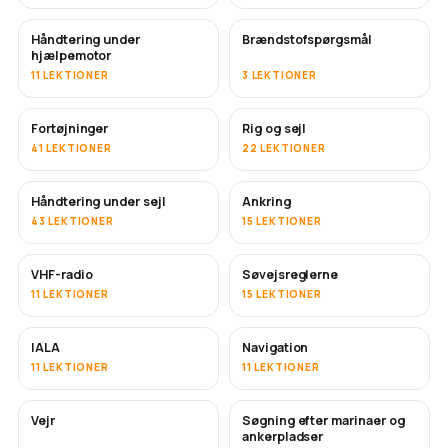
Håndtering under
Brændstofspørgsmål
hjælpemotor
11 LEKTIONER
3 LEKTIONER
Fortøjninger
Rig og sejl
41 LEKTIONER
22 LEKTIONER
Håndtering under sejl
Ankring
43 LEKTIONER
15 LEKTIONER
VHF-radio
Søvejsreglerne
11 LEKTIONER
15 LEKTIONER
IALA
Navigation
11 LEKTIONER
11 LEKTIONER
Vejr
Søgning efter marinaer og
ankerpladser