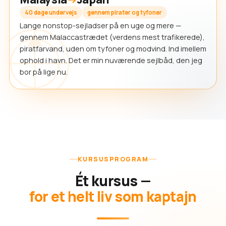
40 dage undervejs
gennem pirater og tyfoner
Lange nonstop-sejladser på en uge og mere —
gennem Malaccastrædet (verdens mest trafikerede),
piratfarvand, uden om tyfoner og modvind. Ind imellem
ophold i havn. Det er min nuværende sejlbåd, den jeg
bor på lige nu.
KURSUSPROGRAM
Ét kursus —
for et helt liv som kaptajn