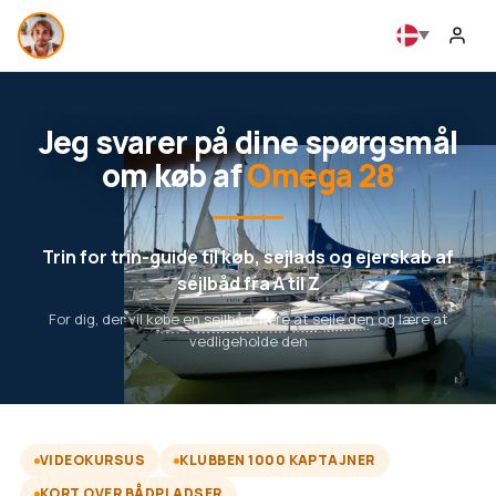
Jeg svarer på dine spørgsmål
om køb af
Omega 28
Trin for trin-guide til køb, sejlads og ejerskab af
sejlbåd fra A til Z
For dig, der vil købe en sejlbåd, lære at sejle den og lære at
vedligeholde den
VIDEOKURSUS
KLUBBEN 1000 KAPTAJNER
KORT OVER BÅDPLADSER