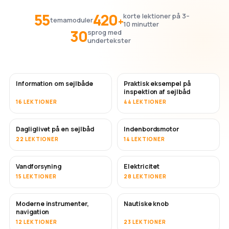
55
420
korte lektioner på 3–
+
temamoduler
10 minutter
30
sprog med
undertekster
Information om sejlbåde
Praktisk eksempel på
inspektion af sejlbåd
16 LEKTIONER
44 LEKTIONER
Dagliglivet på en sejlbåd
Indenbordsmotor
22 LEKTIONER
14 LEKTIONER
Vandforsyning
Elektricitet
15 LEKTIONER
28 LEKTIONER
Moderne instrumenter,
Nautiske knob
navigation
12 LEKTIONER
23 LEKTIONER