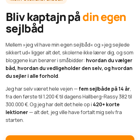
Bliv kaptajn på
din egen
sejlbåd
Mellem »jeg vil have min egen sejlbåd« og »jeg sejlede
sikkert ud« ligger alt det, skolerne ikke lærer dig, og som
bloggene kun berører i småbidder:
hvordan du vælger
båd, hvordan du vedligeholder den selv, og hvordan
du sejler i alle forhold
.
Jeg har selv været hele vejen —
fem sejlbåde på 14 år
,
fra den første til 1.200 € til dagens Hallberg-Rassy 382 til
300.000 €. Og jeg har delt det hele op i
420+ korte
lektioner
— alt det, jeg ville have fortalt mig selv fra
starten.