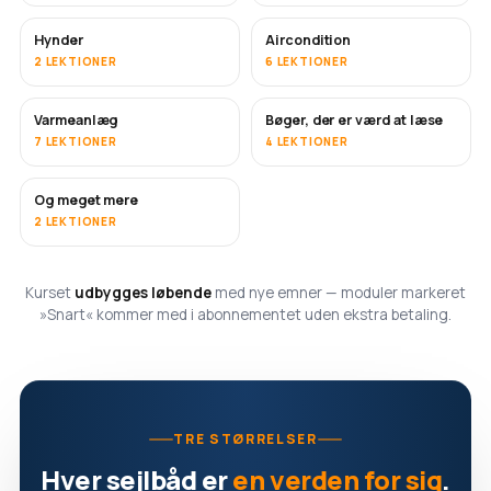
Hynder
Aircondition
SNART
2 LEKTIONER
6 LEKTIONER
Varmeanlæg
Bøger, der er værd at læse
SNART
SNART
7 LEKTIONER
4 LEKTIONER
Og meget mere
SNART
2 LEKTIONER
Kurset
udbygges løbende
med nye emner — moduler markeret
»Snart« kommer med i abonnementet uden ekstra betaling.
TRE STØRRELSER
Hver sejlbåd er
en verden for sig
.