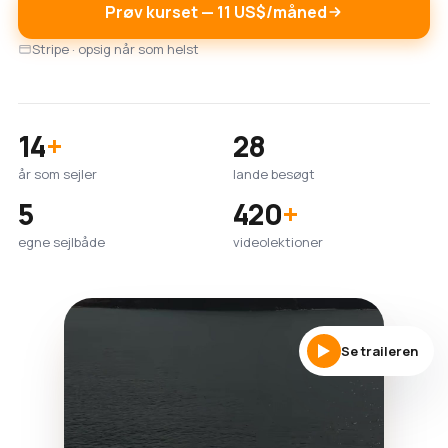
Prøv kurset — 11 US$/måned
Stripe · opsig når som helst
14
+
28
år som sejler
lande besøgt
5
420
+
egne sejlbåde
videolektioner
Se traileren