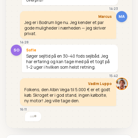
14:23
MA
Marcus
Jeg er i Bodrum lige nu. Jeg kender et par
gode muligheder i nærheden — jeg skriver
privat.
14:28
SO
Sofie
Søger sejltid på en 30–40 fods sejlbåd. Jeg
har erfaring og kan tage med på et togt på
1–2 uger i hvilken som helst retning.
15:42
Vadim Luppo
Folkens, den Albin Vega til 5.000 € er et godt
køb. Skroget er i god stand, ingen kølbolte,
ny motor! Jeg ville tage den.
16:11