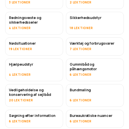
3 LEKTIONER
2 LEKTIONER
Redningsveste og
Sikkerhedsudstyr
sikkerhedsseler
4 LEKTIONER
18 LEKTIONER
Nødsituationer
Værktøj og forbrugsvarer
19 LEKTIONER
7 LEKTIONER
Hjælpeudstyr
Gummibåd og
påhængsmotor
4 LEKTIONER
6 LEKTIONER
Vedligeholdelse og
Bundmaling
SNART
konservering af sejlbåd
20 LEKTIONER
6 LEKTIONER
Søgning efter information
Bureaukratiske nuancer
6 LEKTIONER
6 LEKTIONER