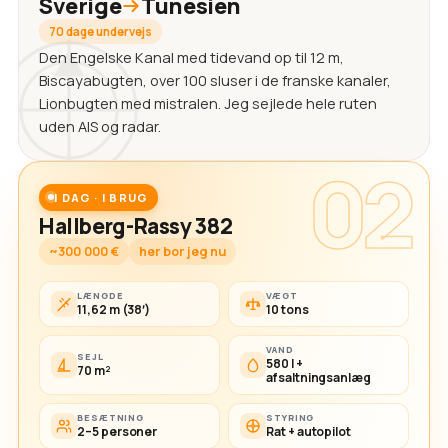
Sverige
Tunesien
70 dage undervejs
Den Engelske Kanal med tidevand op til 12 m,
Biscayabugten, over 100 sluser i de franske kanaler,
Lionbugten med mistralen. Jeg sejlede hele ruten
uden AIS og radar.
02
I DAG · I BRUG
Hallberg-Rassy 382
~300 000 €
her bor jeg nu
LÆNGDE
VÆGT
11,62 m (38′)
10 tons
VAND
SEJL
580 l +
70 m²
afsaltningsanlæg
BESÆTNING
STYRING
2–5 personer
Rat + autopilot