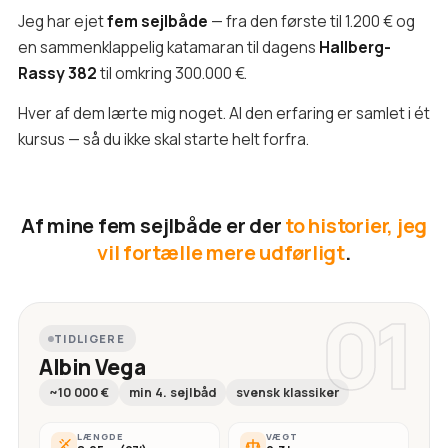
Jeg har ejet
fem sejlbåde
— fra den første til 1.200 € og
en sammenklappelig katamaran til dagens
Hallberg-
Rassy 382
til omkring 300.000 €.
Hver af dem lærte mig noget. Al den erfaring er samlet i ét
kursus — så du ikke skal starte helt forfra.
Af mine fem sejlbåde er der
to historier, jeg
vil fortælle mere udførligt
.
01
TIDLIGERE
Albin Vega
~10 000 €
min 4. sejlbåd
svensk klassiker
LÆNGDE
VÆGT