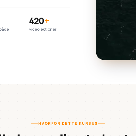
420
+
lbåde
videolektioner
HVORFOR DETTE KURSUS