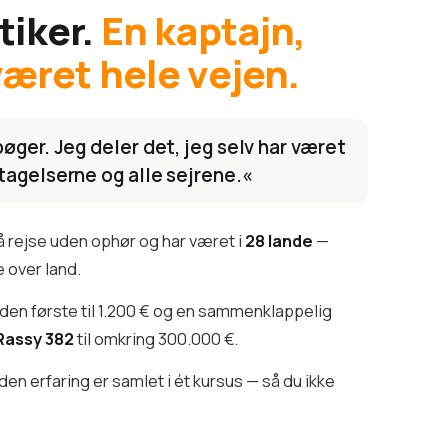
tiker.
En kaptajn,
været hele vejen.
øger. Jeg deler det, jeg selv har været
tagelserne og alle sejrene.«
å rejse uden ophør og har været i
28 lande
—
 over land.
 den første til 1.200 € og en sammenklappelig
Rassy 382
til omkring 300.000 €.
den erfaring er samlet i ét kursus — så du ikke