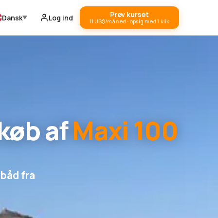
Prøv kurset
Dansk
Log ind
11 US$/måned · opsig med 1 klik
køb af
Maxi 100
lbåd fra