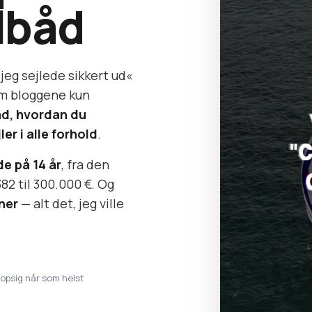
lbåd
jeg sejlede sikkert ud«
som bloggene kun
åd, hvordan du
er i alle forhold
.
e på 14 år
, fra den
382 til 300.000 €. Og
ner
— alt det, jeg ville
· opsig når som helst