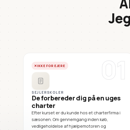
A
Jeg
01
IKKE FOR EJERE
SEJLERSKOLER
De forbereder dig på en uges
charter
Efter kurset er du kunde hos et charterfirma i
sæsonen. Om gennemgang inden køb,
vedligeholdelse af hjælpemotoren og