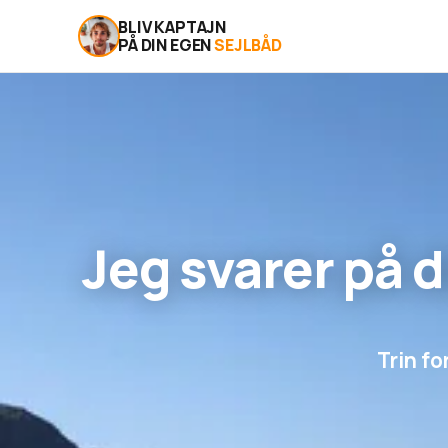
BLIV KAPTAJN
PÅ DIN EGEN
SEJLBÅD
Jeg svarer på 
Trin fo