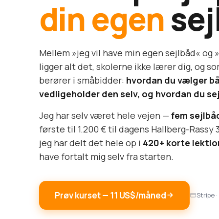
din egen
sej
Mellem »jeg vil have min egen sejlbåd« og »
ligger alt det, skolerne ikke lærer dig, og 
berører i småbidder:
hvordan du vælger b
vedligeholder den selv, og hvordan du sejl
Jeg har selv været hele vejen —
fem sejlbåd
første til 1.200 € til dagens Hallberg-Rassy 
jeg har delt det hele op i
420+ korte lektio
have fortalt mig selv fra starten.
Prøv kurset — 11 US$/måned
Stripe 