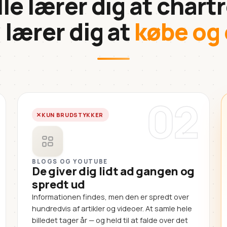
lle lærer dig at chartr
 lærer dig at
købe og 
02
KUN BRUDSTYKKER
BLOGS OG YOUTUBE
De giver dig lidt ad gangen og
spredt ud
Informationen findes, men den er spredt over
hundredvis af artikler og videoer. At samle hele
billedet tager år — og held til at falde over det