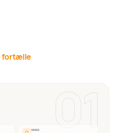
l fortælle
01
VAND