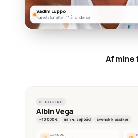
Vadim Luppo
Kursets forfatter · 14 år under sejl
Af mine 
TIDLIGERE
Albin Vega
~10 000 €
min 4. sejlbåd
svensk klassiker
LÆNGDE