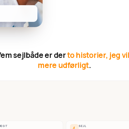
fem sejlbåde er der
to historier, jeg vi
mere udførligt
.
VÆGT
SEJL