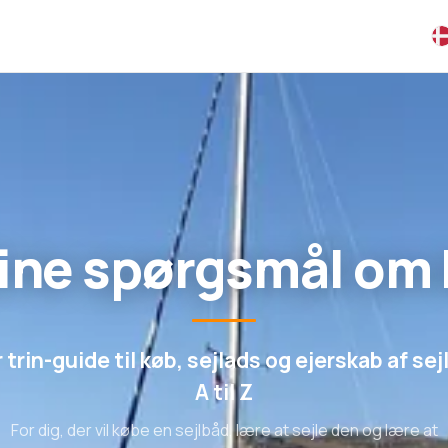
dine spørgsmål om 
r trin-guide til køb, sejlads og ejerskab af sej
A til Z
For dig, der vil købe en sejlbåd, lære at sejle den og lære at