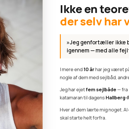
Ikke en teore
der selv har 
»Jeg genfortæller ikke b
igennem — med alle fejl
I mere end
10 år
har jeg været p
nogle af dem med sejlbåd, andre
Jeg har ejet
fem sejlbåde
— fra
katamaran til dagens
Hallberg-
Hver af dem lærte mig noget. Al 
skal starte helt forfra.