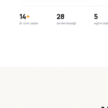
14
+
28
5
år som sejler
lande besøgt
egne sej