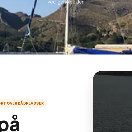
vedligeholde den
ORT OVER BÅDPLADSER
 på