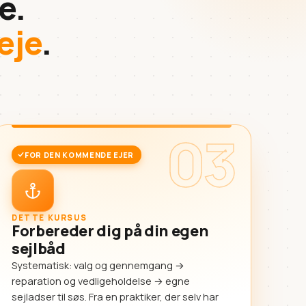
e.
eje
.
03
FOR DEN KOMMENDE EJER
DETTE KURSUS
Forbereder dig på din egen
sejlbåd
Systematisk: valg og gennemgang →
reparation og vedligeholdelse → egne
sejladser til søs. Fra en praktiker, der selv har