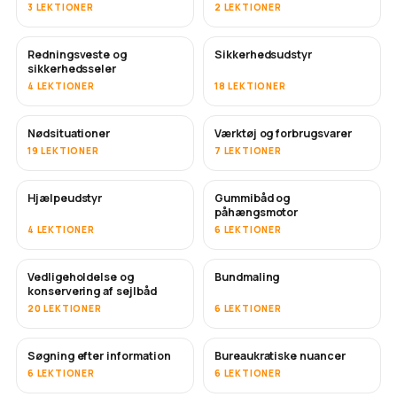
3 LEKTIONER
2 LEKTIONER
Redningsveste og
Sikkerhedsudstyr
sikkerhedsseler
4 LEKTIONER
18 LEKTIONER
Nødsituationer
Værktøj og forbrugsvarer
19 LEKTIONER
7 LEKTIONER
Hjælpeudstyr
Gummibåd og
påhængsmotor
4 LEKTIONER
6 LEKTIONER
Vedligeholdelse og
Bundmaling
SNART
konservering af sejlbåd
20 LEKTIONER
6 LEKTIONER
Søgning efter information
Bureaukratiske nuancer
6 LEKTIONER
6 LEKTIONER