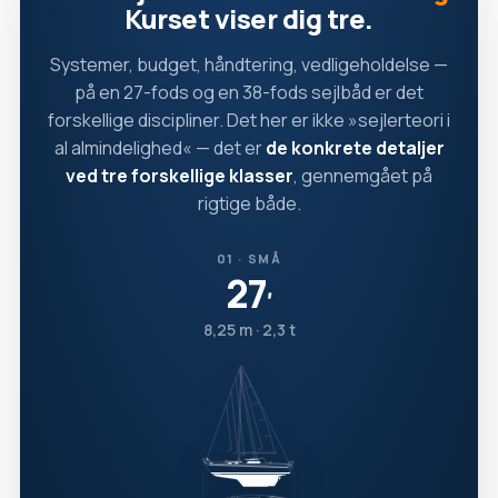
Kurset viser dig tre.
Systemer, budget, håndtering, vedligeholdelse —
på en 27-fods og en 38-fods sejlbåd er det
forskellige discipliner. Det her er ikke »sejlerteori i
al almindelighed« — det er
de konkrete detaljer
ved tre forskellige klasser
, gennemgået på
rigtige både.
01 · SMÅ
27
′
8,25 m · 2,3 t