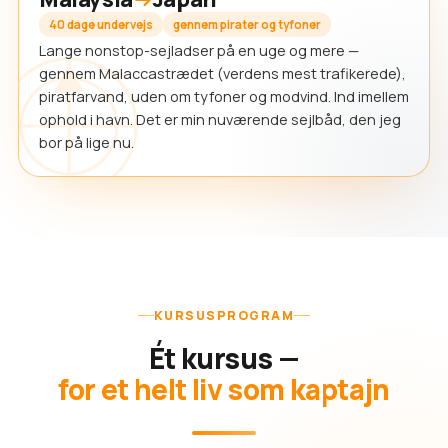
40 dage undervejs
gennem pirater og tyfoner
Lange nonstop-sejladser på en uge og mere —
gennem Malaccastrædet (verdens mest trafikerede),
piratfarvand, uden om tyfoner og modvind. Ind imellem
ophold i havn. Det er min nuværende sejlbåd, den jeg
bor på lige nu.
KURSUSPROGRAM
Ét kursus —
for et helt liv som kaptajn