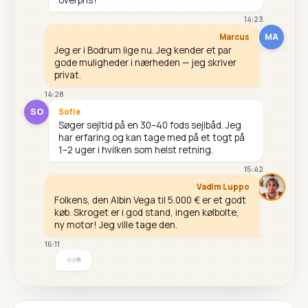
14:23
MA
Marcus
Jeg er i Bodrum lige nu. Jeg kender et par
gode muligheder i nærheden — jeg skriver
privat.
14:28
SO
Sofie
Søger sejltid på en 30–40 fods sejlbåd. Jeg
har erfaring og kan tage med på et togt på
1–2 uger i hvilken som helst retning.
15:42
Vadim Luppo
Folkens, den Albin Vega til 5.000 € er et godt
køb. Skroget er i god stand, ingen kølbolte,
ny motor! Jeg ville tage den.
16:11