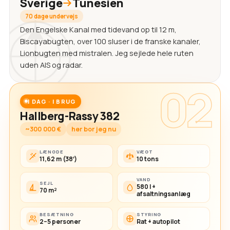
Sverige
Tunesien
70 dage undervejs
Den Engelske Kanal med tidevand op til 12 m,
Biscayabugten, over 100 sluser i de franske kanaler,
Lionbugten med mistralen. Jeg sejlede hele ruten
uden AIS og radar.
02
I DAG · I BRUG
Hallberg-Rassy 382
~300 000 €
her bor jeg nu
LÆNGDE
VÆGT
11,62 m (38′)
10 tons
VAND
SEJL
580 l +
70 m²
afsaltningsanlæg
BESÆTNING
STYRING
2–5 personer
Rat + autopilot