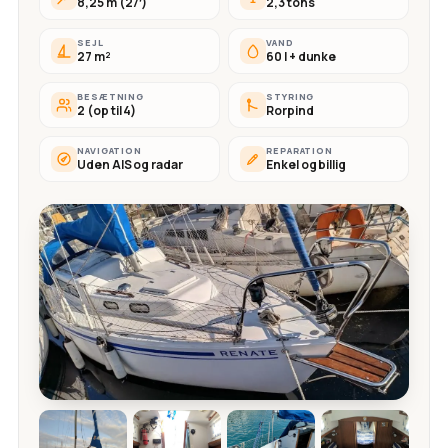
8,25 m (27′)
2,3 tons
SEJL
VAND
27 m²
60 l + dunke
BESÆTNING
STYRING
2 (op til 4)
Rorpind
NAVIGATION
REPARATION
Uden AIS og radar
Enkel og billig