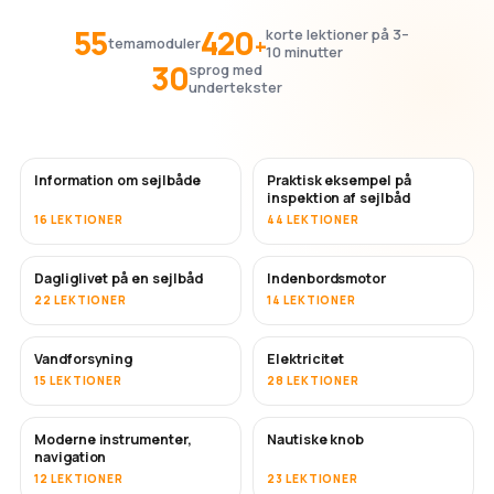
55
420
korte lektioner på 3–
+
temamoduler
10 minutter
30
sprog med
undertekster
Information om sejlbåde
Praktisk eksempel på
inspektion af sejlbåd
16 LEKTIONER
44 LEKTIONER
Dagliglivet på en sejlbåd
Indenbordsmotor
22 LEKTIONER
14 LEKTIONER
Vandforsyning
Elektricitet
15 LEKTIONER
28 LEKTIONER
Moderne instrumenter,
Nautiske knob
navigation
12 LEKTIONER
23 LEKTIONER