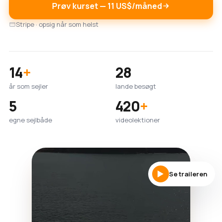
Prøv kurset — 11 US$/måned
Stripe · opsig når som helst
14
+
28
år som sejler
lande besøgt
5
420
+
egne sejlbåde
videolektioner
Se traileren