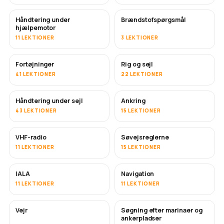
Håndtering under
Brændstofspørgsmål
hjælpemotor
11 LEKTIONER
3 LEKTIONER
Fortøjninger
Rig og sejl
41 LEKTIONER
22 LEKTIONER
Håndtering under sejl
Ankring
43 LEKTIONER
15 LEKTIONER
VHF-radio
Søvejsreglerne
11 LEKTIONER
15 LEKTIONER
IALA
Navigation
11 LEKTIONER
11 LEKTIONER
Vejr
Søgning efter marinaer og
ankerpladser