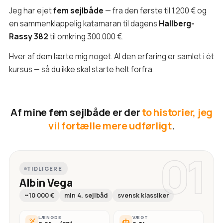
Jeg har ejet
fem sejlbåde
— fra den første til 1.200 € og
en sammenklappelig katamaran til dagens
Hallberg-
Rassy 382
til omkring 300.000 €.
Hver af dem lærte mig noget. Al den erfaring er samlet i ét
kursus — så du ikke skal starte helt forfra.
Af mine fem sejlbåde er der
to historier, jeg
vil fortælle mere udførligt
.
01
TIDLIGERE
Albin Vega
~10 000 €
min 4. sejlbåd
svensk klassiker
LÆNGDE
VÆGT