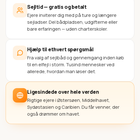
Sejltid — gratis og betalt
Ejere inviterer dig med på ture og længere
sejladser. Del bådpladsen, udgifterne eller
bare erfaringen — uden charterskoler.
Hjælp til ethvert spørgsmål
Fra valg af sejlbåd og gennemgang inden køb
til en elfejl i storm. Tusind mennesker ved
allerede, hvordan man løser det.
Ligesindede over hele verden
Rigtige ejere i Østersøen, Middelhavet,
Sydøstasien og Caribien. Du får venner, der
også drømmer om havet.