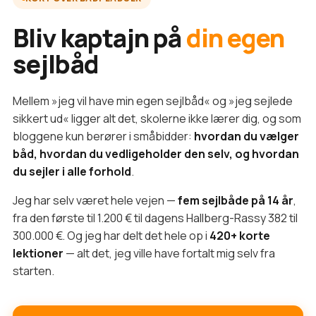
Bliv kaptajn på
din egen
sejlbåd
Mellem »jeg vil have min egen sejlbåd« og »jeg sejlede
sikkert ud« ligger alt det, skolerne ikke lærer dig, og som
bloggene kun berører i småbidder:
hvordan du vælger
båd, hvordan du vedligeholder den selv, og hvordan
du sejler i alle forhold
.
Jeg har selv været hele vejen —
fem sejlbåde på 14 år
,
fra den første til 1.200 € til dagens Hallberg-Rassy 382 til
300.000 €. Og jeg har delt det hele op i
420+ korte
lektioner
— alt det, jeg ville have fortalt mig selv fra
starten.