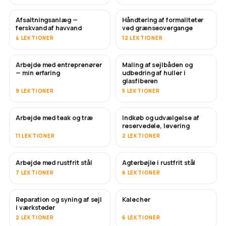
Afsaltningsanlæg —
Håndtering af formaliteter
SNART
ferskvand af havvand
ved grænseovergange
4 LEKTIONER
12 LEKTIONER
Arbejde med entreprenører
Maling af sejlbåden og
SNART
SNART
— min erfaring
udbedring af huller i
glasfiberen
9 LEKTIONER
5 LEKTIONER
Arbejde med teak og træ
Indkøb og udvælgelse af
SNART
reservedele, levering
11 LEKTIONER
2 LEKTIONER
Arbejde med rustfrit stål
Agterbøjle i rustfrit stål
SNART
7 LEKTIONER
6 LEKTIONER
Reparation og syning af sejl
Kalecher
SNART
i værksteder
2 LEKTIONER
6 LEKTIONER