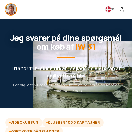
Jeg svarer på dine spørgsmål
om køb af
IW 31
Trin for trin-guide til køb, sejlads og ejerskab af
sejlbåd fra A til Z
For dig, der vil købe en sejlbåd, lære at sejle den og lære at
vedligeholde den
VIDEOKURSUS
KLUBBEN 1000 KAPTAJNER
KORT OVER BÅDPLADSER