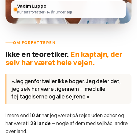
Vadim Luppo
Kursets forfatter · 14 år under sejl
OM FORFATTEREN
Ikke en teoretiker.
En kaptajn, der
selv har været hele vejen.
»Jeg genfortæller ikke bøger. Jeg deler det,
jeg selv har været igennem — med alle
fejltagelserne og alle sejrene.«
I mere end
10 år
har jeg været på rejse uden ophør og
har været i
28 lande
— nogle af dem med sejlbåd, andre
over land.