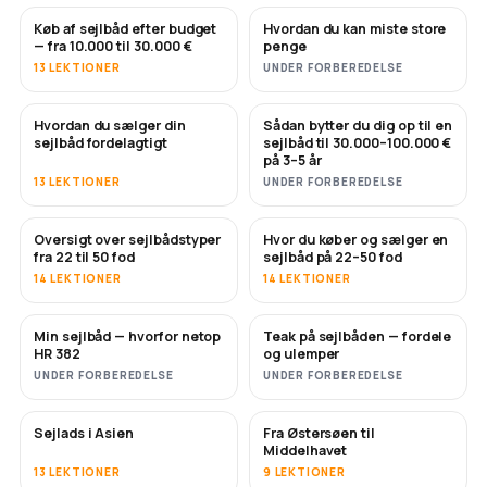
Køb af sejlbåd efter budget
Hvordan du kan miste store
SNART
SNART
— fra 10.000 til 30.000 €
penge
13 LEKTIONER
UNDER FORBEREDELSE
Hvordan du sælger din
Sådan bytter du dig op til en
NYT
NYT
sejlbåd fordelagtigt
sejlbåd til 30.000–100.000 €
på 3–5 år
13 LEKTIONER
UNDER FORBEREDELSE
Oversigt over sejlbådstyper
Hvor du køber og sælger en
SNART
SNART
fra 22 til 50 fod
sejlbåd på 22–50 fod
14 LEKTIONER
14 LEKTIONER
Min sejlbåd — hvorfor netop
Teak på sejlbåden — fordele
SNART
SNART
HR 382
og ulemper
UNDER FORBEREDELSE
UNDER FORBEREDELSE
Sejlads i Asien
Fra Østersøen til
SNART
SNART
Middelhavet
13 LEKTIONER
9 LEKTIONER