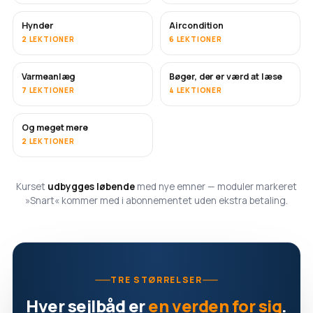
Hynder
Aircondition
SNART
2 LEKTIONER
6 LEKTIONER
Varmeanlæg
Bøger, der er værd at læse
SNART
SNART
7 LEKTIONER
4 LEKTIONER
Og meget mere
SNART
2 LEKTIONER
Kurset
udbygges løbende
med nye emner — moduler markeret
»Snart« kommer med i abonnementet uden ekstra betaling.
TRE STØRRELSER
Hver sejlbåd er
en verden for sig
.