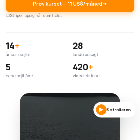
Prøv kurset — 11 US$/måned
Stripe · opsig når som helst
14
+
28
år som sejler
lande besøgt
5
420
+
egne sejlbåde
videolektioner
Se traileren