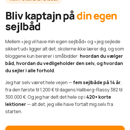
Bliv kaptajn på
din egen
sejlbåd
Mellem »jeg vil have min egen sejlbåd« og »jeg sejlede
sikkert ud« ligger alt det, skolerne ikke lærer dig, og som
bloggene kun berører i småbidder:
hvordan du vælger
båd, hvordan du vedligeholder den selv, og hvordan
du sejler i alle forhold
.
Jeg har selv været hele vejen —
fem sejlbåde på 14 år
,
fra den første til 1.200 € til dagens Hallberg-Rassy 382 til
300.000 €. Og jeg har delt det hele op i
420+ korte
lektioner
— alt det, jeg ville have fortalt mig selv fra
starten.