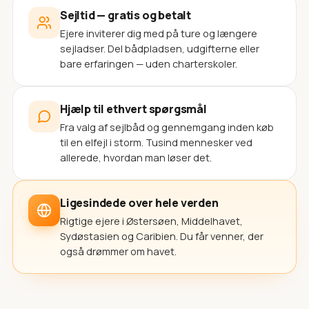
Sejltid — gratis og betalt
Ejere inviterer dig med på ture og længere
sejladser. Del bådpladsen, udgifterne eller
bare erfaringen — uden charterskoler.
Hjælp til ethvert spørgsmål
Fra valg af sejlbåd og gennemgang inden køb
til en elfejl i storm. Tusind mennesker ved
allerede, hvordan man løser det.
Ligesindede over hele verden
Rigtige ejere i Østersøen, Middelhavet,
Sydøstasien og Caribien. Du får venner, der
også drømmer om havet.