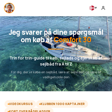
Jeg svarer på dine spørgsmål
om køb af
Comfort 30
Trin for trin-guide til køb, sejlads og ejerskab af
sejlbåd fra A til Z
For dig, der vil købe en sejlbåd, lære at sejle den og lære at
vedligeholde den
VIDEOKURSUS
KLUBBEN 1000 KAPTAJNER
KORT OVER BÅDPLADSER