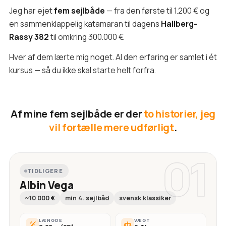
Jeg har ejet
fem sejlbåde
— fra den første til 1.200 € og
en sammenklappelig katamaran til dagens
Hallberg-
Rassy 382
til omkring 300.000 €.
Hver af dem lærte mig noget. Al den erfaring er samlet i ét
kursus — så du ikke skal starte helt forfra.
Af mine fem sejlbåde er der
to historier, jeg
vil fortælle mere udførligt
.
01
TIDLIGERE
Albin Vega
~10 000 €
min 4. sejlbåd
svensk klassiker
LÆNGDE
VÆGT