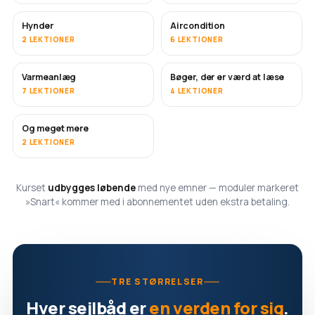
Hynder
Aircondition
SNART
2 LEKTIONER
6 LEKTIONER
Varmeanlæg
Bøger, der er værd at læse
SNART
SNART
7 LEKTIONER
4 LEKTIONER
Og meget mere
SNART
2 LEKTIONER
Kurset
udbygges løbende
med nye emner — moduler markeret
»Snart« kommer med i abonnementet uden ekstra betaling.
TRE STØRRELSER
Hver sejlbåd er
en verden for sig
.