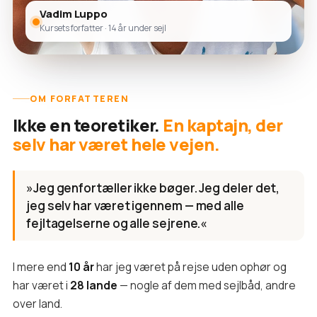
Vadim Luppo
Kursets forfatter · 14 år under sejl
OM FORFATTEREN
Ikke en teoretiker.
En kaptajn, der
selv har været hele vejen.
»Jeg genfortæller ikke bøger. Jeg deler det,
jeg selv har været igennem — med alle
fejltagelserne og alle sejrene.«
I mere end
10 år
har jeg været på rejse uden ophør og
har været i
28 lande
— nogle af dem med sejlbåd, andre
over land.