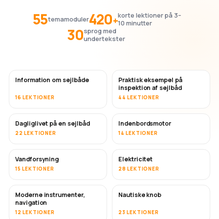
55
420
korte lektioner på 3–
+
temamoduler
10 minutter
30
sprog med
undertekster
Information om sejlbåde
Praktisk eksempel på
inspektion af sejlbåd
16 LEKTIONER
44 LEKTIONER
Dagliglivet på en sejlbåd
Indenbordsmotor
22 LEKTIONER
14 LEKTIONER
Vandforsyning
Elektricitet
15 LEKTIONER
28 LEKTIONER
Moderne instrumenter,
Nautiske knob
navigation
12 LEKTIONER
23 LEKTIONER