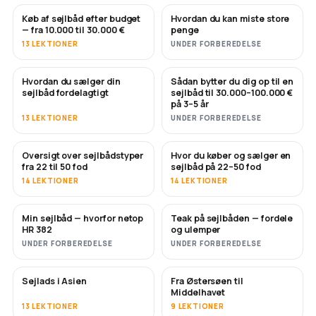
Køb af sejlbåd efter budget
Hvordan du kan miste store
SNART
SNART
— fra 10.000 til 30.000 €
penge
13 LEKTIONER
UNDER FORBEREDELSE
Hvordan du sælger din
Sådan bytter du dig op til en
NYT
NYT
sejlbåd fordelagtigt
sejlbåd til 30.000–100.000 €
på 3–5 år
13 LEKTIONER
UNDER FORBEREDELSE
Oversigt over sejlbådstyper
Hvor du køber og sælger en
SNART
SNART
fra 22 til 50 fod
sejlbåd på 22–50 fod
14 LEKTIONER
14 LEKTIONER
Min sejlbåd — hvorfor netop
Teak på sejlbåden — fordele
SNART
SNART
HR 382
og ulemper
UNDER FORBEREDELSE
UNDER FORBEREDELSE
Sejlads i Asien
Fra Østersøen til
SNART
SNART
Middelhavet
13 LEKTIONER
9 LEKTIONER