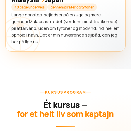
40 dage undervejs
gennem pirater og tyfoner
Lange nonstop-sejladser på en uge og mere —
gennem Malaccastrædet (verdens mest trafikerede),
piratfarvand, uden om tyfoner og modvind. Ind imellem
ophold i havn. Det er min nuværende sejlbåd, den jeg
bor på lige nu.
KURSUSPROGRAM
Ét kursus —
for et helt liv som kaptajn