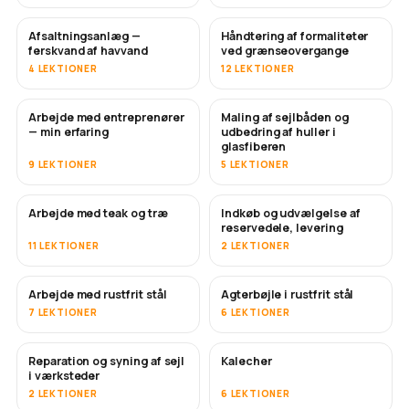
Afsaltningsanlæg —
Håndtering af formaliteter
SNART
ferskvand af havvand
ved grænseovergange
4 LEKTIONER
12 LEKTIONER
Arbejde med entreprenører
Maling af sejlbåden og
SNART
SNART
— min erfaring
udbedring af huller i
glasfiberen
9 LEKTIONER
5 LEKTIONER
Arbejde med teak og træ
Indkøb og udvælgelse af
SNART
reservedele, levering
11 LEKTIONER
2 LEKTIONER
Arbejde med rustfrit stål
Agterbøjle i rustfrit stål
SNART
7 LEKTIONER
6 LEKTIONER
Reparation og syning af sejl
Kalecher
SNART
i værksteder
2 LEKTIONER
6 LEKTIONER