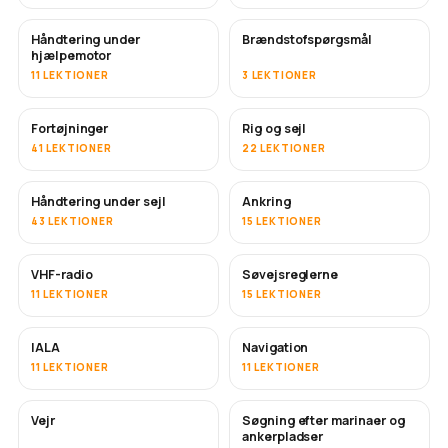
Håndtering under
Brændstofspørgsmål
hjælpemotor
11 LEKTIONER
3 LEKTIONER
Fortøjninger
Rig og sejl
41 LEKTIONER
22 LEKTIONER
Håndtering under sejl
Ankring
43 LEKTIONER
15 LEKTIONER
VHF-radio
Søvejsreglerne
11 LEKTIONER
15 LEKTIONER
IALA
Navigation
11 LEKTIONER
11 LEKTIONER
Vejr
Søgning efter marinaer og
ankerpladser