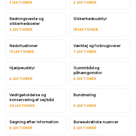
3 LEKTIONER
2 LEKTIONER
Redningsveste og
Sikkerhedsudstyr
sikkerhedsseler
4 LEKTIONER
18 LEKTIONER
Nødsituationer
Værktøj og forbrugsvarer
19 LEKTIONER
7 LEKTIONER
Hjælpeudstyr
Gummibåd og
påhængsmotor
4 LEKTIONER
6 LEKTIONER
Vedligeholdelse og
Bundmaling
SNART
konservering af sejlbåd
20 LEKTIONER
6 LEKTIONER
Søgning efter information
Bureaukratiske nuancer
6 LEKTIONER
6 LEKTIONER