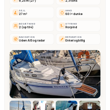
8,25 m (27′)
2,3 tons
SEJL
VAND
27 m²
60 l + dunke
BESÆTNING
STYRING
2 (op til 4)
Rorpind
NAVIGATION
REPARATION
Uden AIS og radar
Enkel og billig