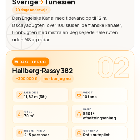
Sverige
Tunesien
70 dage undervejs
Den Engelske Kanal med tidevand op til 12 m,
Biscayabugten, over 100 sluser i de franske kanaler,
Lionbugten med mistralen. Jeg sejlede hele ruten
uden AIS og radar.
02
I DAG · I BRUG
Hallberg-Rassy 382
~300 000 €
her bor jeg nu
LÆNGDE
VÆGT
11,62 m (38′)
10 tons
VAND
SEJL
580 l +
70 m²
afsaltningsanlæg
BESÆTNING
STYRING
2–5 personer
Rat + autopilot