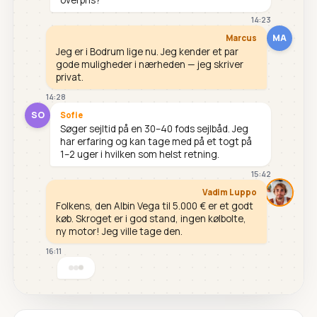
14:23
MA
Marcus
Jeg er i Bodrum lige nu. Jeg kender et par
gode muligheder i nærheden — jeg skriver
privat.
14:28
SO
Sofie
Søger sejltid på en 30–40 fods sejlbåd. Jeg
har erfaring og kan tage med på et togt på
1–2 uger i hvilken som helst retning.
15:42
Vadim Luppo
Folkens, den Albin Vega til 5.000 € er et godt
køb. Skroget er i god stand, ingen kølbolte,
ny motor! Jeg ville tage den.
16:11