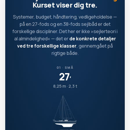
Kurset viser dig tre.
Systemer, budget, håndtering, vedligeholdelse —
på en 27-fods og en 38-fods sejlbåd er det
forskellige discipliner. Det her er ikke »sejlerteori i
al almindelighed« — det er
de konkrete detaljer
ved tre forskellige klasser
, gennemgået på
rigtige både.
01 · SMÅ
27
′
8,25 m · 2,3 t