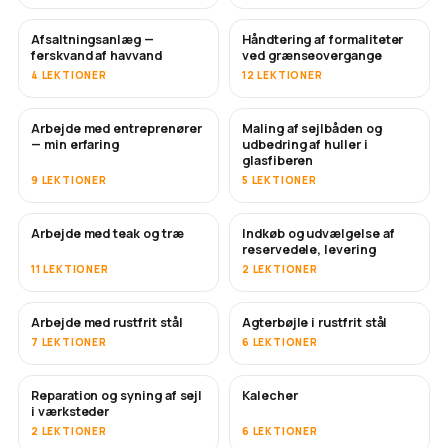
Afsaltningsanlæg —
Håndtering af formaliteter
SNART
ferskvand af havvand
ved grænseovergange
4 LEKTIONER
12 LEKTIONER
Arbejde med entreprenører
Maling af sejlbåden og
SNART
SNART
— min erfaring
udbedring af huller i
glasfiberen
9 LEKTIONER
5 LEKTIONER
Arbejde med teak og træ
Indkøb og udvælgelse af
SNART
reservedele, levering
11 LEKTIONER
2 LEKTIONER
Arbejde med rustfrit stål
Agterbøjle i rustfrit stål
SNART
7 LEKTIONER
6 LEKTIONER
Reparation og syning af sejl
Kalecher
SNART
i værksteder
2 LEKTIONER
6 LEKTIONER