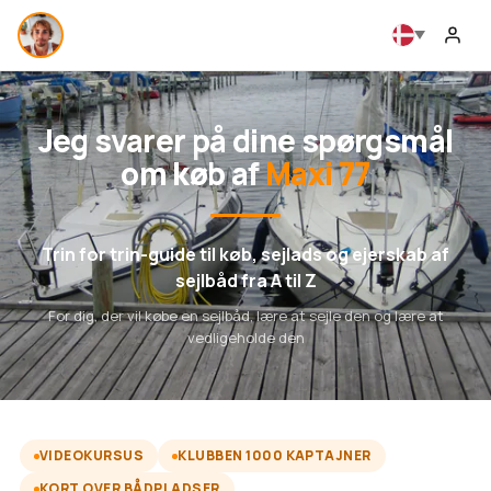
Jeg svarer på dine spørgsmål
om køb af
Maxi 77
Trin for trin-guide til køb, sejlads og ejerskab af
sejlbåd fra A til Z
For dig, der vil købe en sejlbåd, lære at sejle den og lære at
vedligeholde den
VIDEOKURSUS
KLUBBEN 1000 KAPTAJNER
KORT OVER BÅDPLADSER