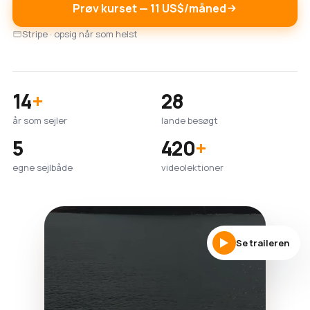
Prøv kurset — 11 US$/måned
Stripe · opsig når som helst
14
+
28
år som sejler
lande besøgt
5
420
+
egne sejlbåde
videolektioner
Se traileren