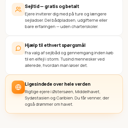
Sejltid — gratis og betalt
Ejere inviterer dig med på ture og længere
sejladser. Del bådpladsen, udgifterne eller
bare erfaringen — uden charterskoler.
Hjælp til ethvert spørgsmål
Fra valg af sejlbåd og gennemgang inden køb
til en elfejl i storm. Tusind mennesker ved
allerede, hvordan man løser det.
Ligesindede over hele verden
Rigtige ejere i Østersøen, Middelhavet,
Sydøstasien og Caribien. Du får venner, der
også drømmer om havet.