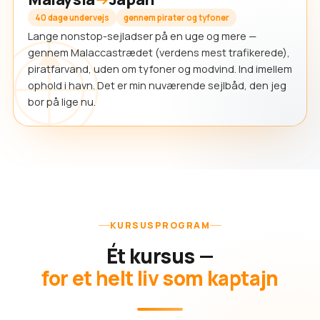
40 dage undervejs
gennem pirater og tyfoner
Lange nonstop-sejladser på en uge og mere —
gennem Malaccastrædet (verdens mest trafikerede),
piratfarvand, uden om tyfoner og modvind. Ind imellem
ophold i havn. Det er min nuværende sejlbåd, den jeg
bor på lige nu.
KURSUSPROGRAM
Ét kursus —
for et helt liv som kaptajn