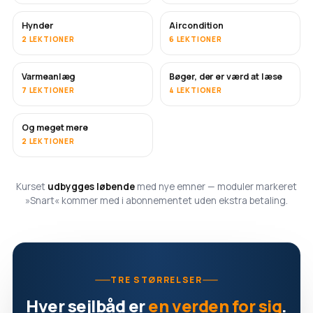
Hynder
Aircondition
SNART
2 LEKTIONER
6 LEKTIONER
Varmeanlæg
Bøger, der er værd at læse
SNART
SNART
7 LEKTIONER
4 LEKTIONER
Og meget mere
SNART
2 LEKTIONER
Kurset
udbygges løbende
med nye emner — moduler markeret
»Snart« kommer med i abonnementet uden ekstra betaling.
TRE STØRRELSER
Hver sejlbåd er
en verden for sig
.