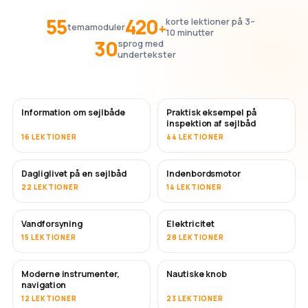
55
420
korte lektioner på 3–
+
temamoduler
10 minutter
30
sprog med
undertekster
Information om sejlbåde
Praktisk eksempel på
inspektion af sejlbåd
16 LEKTIONER
44 LEKTIONER
Dagliglivet på en sejlbåd
Indenbordsmotor
22 LEKTIONER
14 LEKTIONER
Vandforsyning
Elektricitet
15 LEKTIONER
28 LEKTIONER
Moderne instrumenter,
Nautiske knob
navigation
12 LEKTIONER
23 LEKTIONER