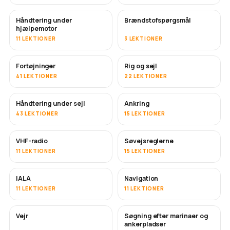
Håndtering under
Brændstofspørgsmål
hjælpemotor
11 LEKTIONER
3 LEKTIONER
Fortøjninger
Rig og sejl
41 LEKTIONER
22 LEKTIONER
Håndtering under sejl
Ankring
43 LEKTIONER
15 LEKTIONER
VHF-radio
Søvejsreglerne
11 LEKTIONER
15 LEKTIONER
IALA
Navigation
11 LEKTIONER
11 LEKTIONER
Vejr
Søgning efter marinaer og
ankerpladser