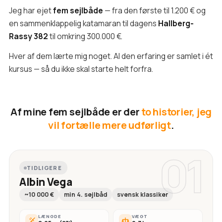
Jeg har ejet
fem sejlbåde
— fra den første til 1.200 € og
en sammenklappelig katamaran til dagens
Hallberg-
Rassy 382
til omkring 300.000 €.
Hver af dem lærte mig noget. Al den erfaring er samlet i ét
kursus — så du ikke skal starte helt forfra.
Af mine fem sejlbåde er der
to historier, jeg
vil fortælle mere udførligt
.
01
TIDLIGERE
Albin Vega
~10 000 €
min 4. sejlbåd
svensk klassiker
LÆNGDE
VÆGT