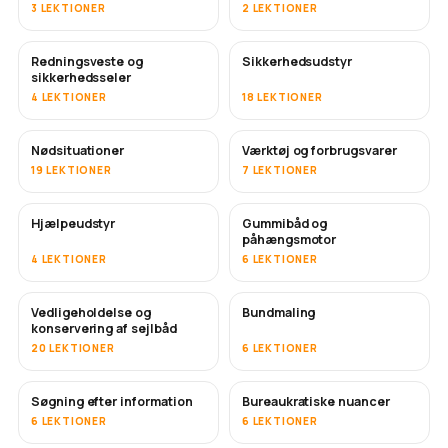
3 LEKTIONER
2 LEKTIONER
Redningsveste og
Sikkerhedsudstyr
sikkerhedsseler
4 LEKTIONER
18 LEKTIONER
Nødsituationer
Værktøj og forbrugsvarer
19 LEKTIONER
7 LEKTIONER
Hjælpeudstyr
Gummibåd og
påhængsmotor
4 LEKTIONER
6 LEKTIONER
Vedligeholdelse og
Bundmaling
SNART
konservering af sejlbåd
20 LEKTIONER
6 LEKTIONER
Søgning efter information
Bureaukratiske nuancer
6 LEKTIONER
6 LEKTIONER