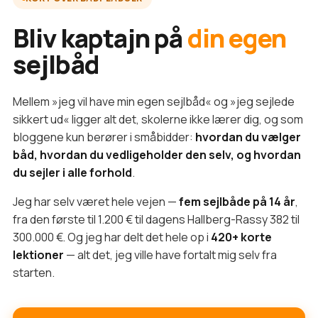
Bliv kaptajn på
din egen
sejlbåd
Mellem »jeg vil have min egen sejlbåd« og »jeg sejlede
sikkert ud« ligger alt det, skolerne ikke lærer dig, og som
bloggene kun berører i småbidder:
hvordan du vælger
båd, hvordan du vedligeholder den selv, og hvordan
du sejler i alle forhold
.
Jeg har selv været hele vejen —
fem sejlbåde på 14 år
,
fra den første til 1.200 € til dagens Hallberg-Rassy 382 til
300.000 €. Og jeg har delt det hele op i
420+ korte
lektioner
— alt det, jeg ville have fortalt mig selv fra
starten.