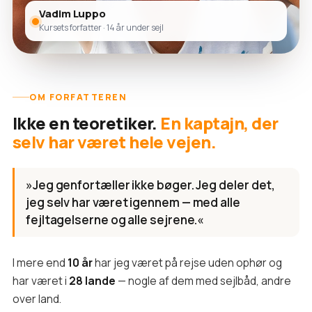
Vadim Luppo
Kursets forfatter · 14 år under sejl
OM FORFATTEREN
Ikke en teoretiker.
En kaptajn, der
selv har været hele vejen.
»Jeg genfortæller ikke bøger. Jeg deler det,
jeg selv har været igennem — med alle
fejltagelserne og alle sejrene.«
I mere end
10 år
har jeg været på rejse uden ophør og
har været i
28 lande
— nogle af dem med sejlbåd, andre
over land.