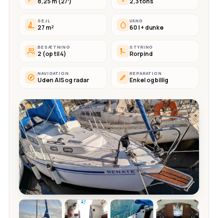
8,25 m (27′)
2,3 tons
SEJL
VAND
27 m²
60 l + dunke
BESÆTNING
STYRING
2 (op til 4)
Rorpind
NAVIGATION
REPARATION
Uden AIS og radar
Enkel og billig