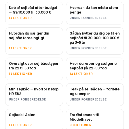
Køb af sejlbåd efter budget
Hvordan du kan miste store
SNART
SNART
— fra 10.000 til 30.000 €
penge
13 LEKTIONER
UNDER FORBEREDELSE
Hvordan du sælger din
Sådan bytter du dig op til en
NYT
NYT
sejlbåd fordelagtigt
sejlbåd til 30.000–100.000 €
på 3–5 år
13 LEKTIONER
UNDER FORBEREDELSE
Oversigt over sejlbådstyper
Hvor du køber og sælger en
SNART
SNART
fra 22 til 50 fod
sejlbåd på 22–50 fod
14 LEKTIONER
14 LEKTIONER
Min sejlbåd — hvorfor netop
Teak på sejlbåden — fordele
SNART
SNART
HR 382
og ulemper
UNDER FORBEREDELSE
UNDER FORBEREDELSE
Sejlads i Asien
Fra Østersøen til
SNART
SNART
Middelhavet
13 LEKTIONER
9 LEKTIONER