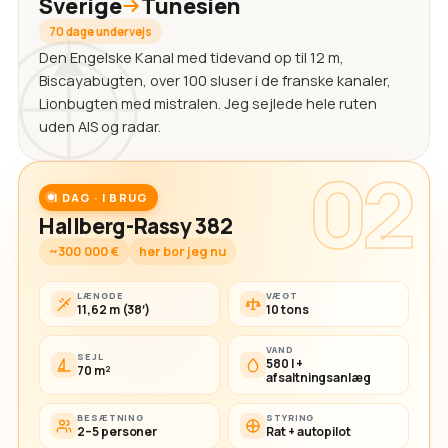
Sverige
Tunesien
70 dage undervejs
Den Engelske Kanal med tidevand op til 12 m,
Biscayabugten, over 100 sluser i de franske kanaler,
Lionbugten med mistralen. Jeg sejlede hele ruten
uden AIS og radar.
02
I DAG · I BRUG
Hallberg-Rassy 382
~300 000 €
her bor jeg nu
LÆNGDE
VÆGT
11,62 m (38′)
10 tons
VAND
SEJL
580 l +
70 m²
afsaltningsanlæg
BESÆTNING
STYRING
2–5 personer
Rat + autopilot