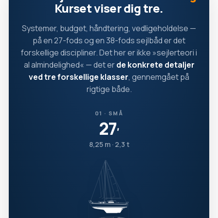
Kurset viser dig tre.
Systemer, budget, håndtering, vedligeholdelse —
på en 27-fods og en 38-fods sejlbåd er det
forskellige discipliner. Det her er ikke »sejlerteori i
al almindelighed« — det er
de konkrete detaljer
ved tre forskellige klasser
, gennemgået på
rigtige både.
01 · SMÅ
27
′
8,25 m · 2,3 t