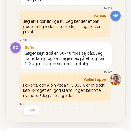
14:23
MA
Marcus
Jeg er i Bodrum lige nu. Jeg kender et par
gode muligheder i nærheden — jeg skriver
privat.
14:28
SO
Sofie
Søger sejltid på en 30–40 fods sejlbåd. Jeg
har erfaring og kan tage med på et togt på
1–2 uger i hvilken som helst retning.
15:42
Vadim Luppo
Folkens, den Albin Vega til 5.000 € er et godt
køb. Skroget er i god stand, ingen kølbolte,
ny motor! Jeg ville tage den.
16:11