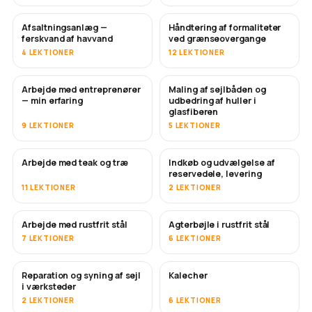
Afsaltningsanlæg —
Håndtering af formaliteter
SNART
ferskvand af havvand
ved grænseovergange
4 LEKTIONER
12 LEKTIONER
Arbejde med entreprenører
Maling af sejlbåden og
SNART
SNART
— min erfaring
udbedring af huller i
glasfiberen
9 LEKTIONER
5 LEKTIONER
Arbejde med teak og træ
Indkøb og udvælgelse af
SNART
reservedele, levering
11 LEKTIONER
2 LEKTIONER
Arbejde med rustfrit stål
Agterbøjle i rustfrit stål
SNART
7 LEKTIONER
6 LEKTIONER
Reparation og syning af sejl
Kalecher
SNART
i værksteder
2 LEKTIONER
6 LEKTIONER