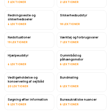
3 LEKTIONER
2 LEKTIONER
Redningsveste og
Sikkerhedsudstyr
sikkerhedsseler
4 LEKTIONER
18 LEKTIONER
Nødsituationer
Værktøj og forbrugsvarer
19 LEKTIONER
7 LEKTIONER
Hjælpeudstyr
Gummibåd og
påhængsmotor
4 LEKTIONER
6 LEKTIONER
Vedligeholdelse og
Bundmaling
SNART
konservering af sejlbåd
20 LEKTIONER
6 LEKTIONER
Søgning efter information
Bureaukratiske nuancer
6 LEKTIONER
6 LEKTIONER