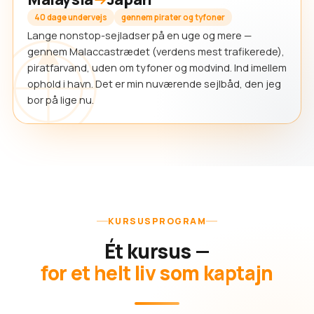
40 dage undervejs
gennem pirater og tyfoner
Lange nonstop-sejladser på en uge og mere —
gennem Malaccastrædet (verdens mest trafikerede),
piratfarvand, uden om tyfoner og modvind. Ind imellem
ophold i havn. Det er min nuværende sejlbåd, den jeg
bor på lige nu.
KURSUSPROGRAM
Ét kursus —
for et helt liv som kaptajn