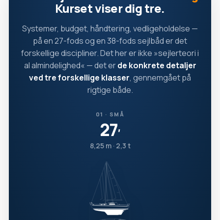
Kurset viser dig tre.
Systemer, budget, håndtering, vedligeholdelse —
på en 27-fods og en 38-fods sejlbåd er det
forskellige discipliner. Det her er ikke »sejlerteori i
al almindelighed« — det er
de konkrete detaljer
ved tre forskellige klasser
, gennemgået på
rigtige både.
01 · SMÅ
27
′
8,25 m · 2,3 t