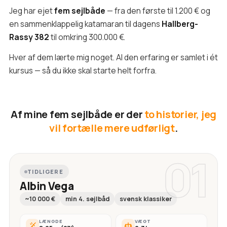
Jeg har ejet
fem sejlbåde
— fra den første til 1.200 € og
en sammenklappelig katamaran til dagens
Hallberg-
Rassy 382
til omkring 300.000 €.
Hver af dem lærte mig noget. Al den erfaring er samlet i ét
kursus — så du ikke skal starte helt forfra.
Af mine fem sejlbåde er der
to historier, jeg
vil fortælle mere udførligt
.
01
TIDLIGERE
Albin Vega
~10 000 €
min 4. sejlbåd
svensk klassiker
LÆNGDE
VÆGT