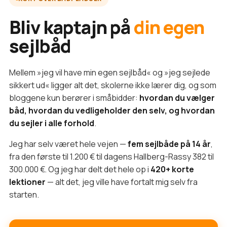
Bliv kaptajn på
din egen
sejlbåd
Mellem »jeg vil have min egen sejlbåd« og »jeg sejlede
sikkert ud« ligger alt det, skolerne ikke lærer dig, og som
bloggene kun berører i småbidder:
hvordan du vælger
båd, hvordan du vedligeholder den selv, og hvordan
du sejler i alle forhold
.
Jeg har selv været hele vejen —
fem sejlbåde på 14 år
,
fra den første til 1.200 € til dagens Hallberg-Rassy 382 til
300.000 €. Og jeg har delt det hele op i
420+ korte
lektioner
— alt det, jeg ville have fortalt mig selv fra
starten.