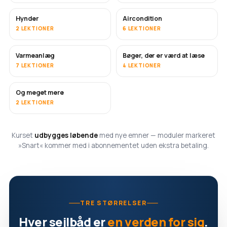
Hynder
Aircondition
SNART
2 LEKTIONER
6 LEKTIONER
Varmeanlæg
Bøger, der er værd at læse
SNART
SNART
7 LEKTIONER
4 LEKTIONER
Og meget mere
SNART
2 LEKTIONER
Kurset
udbygges løbende
med nye emner — moduler markeret
»Snart« kommer med i abonnementet uden ekstra betaling.
TRE STØRRELSER
Hver sejlbåd er
en verden for sig
.