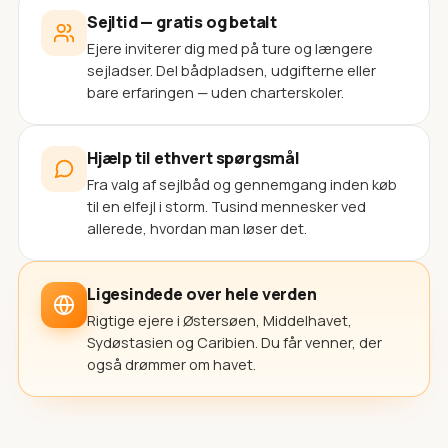
Sejltid — gratis og betalt
Ejere inviterer dig med på ture og længere
sejladser. Del bådpladsen, udgifterne eller
bare erfaringen — uden charterskoler.
Hjælp til ethvert spørgsmål
Fra valg af sejlbåd og gennemgang inden køb
til en elfejl i storm. Tusind mennesker ved
allerede, hvordan man løser det.
Ligesindede over hele verden
Rigtige ejere i Østersøen, Middelhavet,
Sydøstasien og Caribien. Du får venner, der
også drømmer om havet.