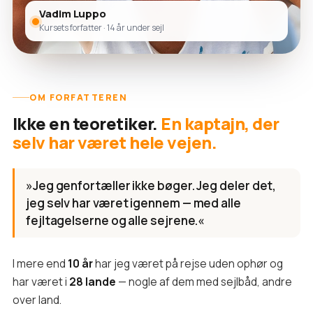
Vadim Luppo
Kursets forfatter · 14 år under sejl
OM FORFATTEREN
Ikke en teoretiker.
En kaptajn, der
selv har været hele vejen.
»Jeg genfortæller ikke bøger. Jeg deler det,
jeg selv har været igennem — med alle
fejltagelserne og alle sejrene.«
I mere end
10 år
har jeg været på rejse uden ophør og
har været i
28 lande
— nogle af dem med sejlbåd, andre
over land.