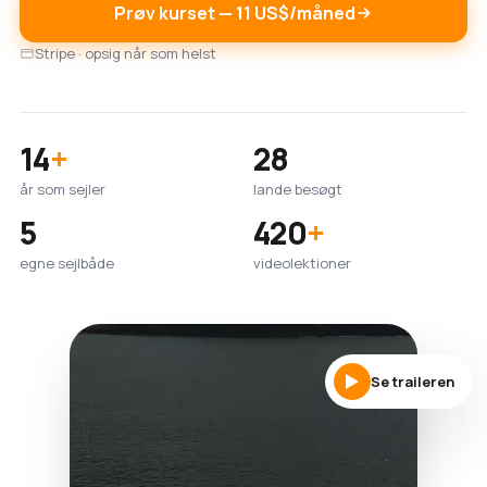
Prøv kurset — 11 US$/måned
Stripe · opsig når som helst
14
+
28
år som sejler
lande besøgt
5
420
+
egne sejlbåde
videolektioner
Se traileren