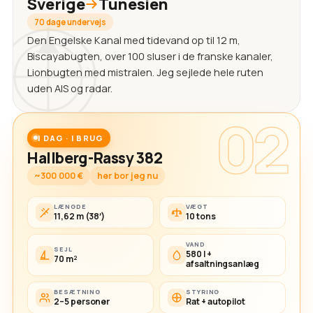
Sverige
Tunesien
70 dage undervejs
Den Engelske Kanal med tidevand op til 12 m,
Biscayabugten, over 100 sluser i de franske kanaler,
Lionbugten med mistralen. Jeg sejlede hele ruten
uden AIS og radar.
02
I DAG · I BRUG
Hallberg-Rassy 382
~300 000 €
her bor jeg nu
LÆNGDE
VÆGT
11,62 m (38′)
10 tons
VAND
SEJL
580 l +
70 m²
afsaltningsanlæg
BESÆTNING
STYRING
2–5 personer
Rat + autopilot