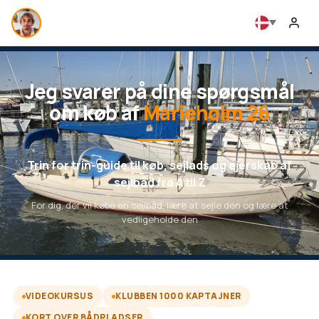
Jeg svarer på dine spørgsmål
om køb af
Marieholm 26
Trin for trin-guide til køb, sejlads og ejerskab af
sejlbåd fra A til Z
For dig, der vil købe en sejlbåd, lære at sejle den og lære at
vedligeholde den
VIDEOKURSUS
KLUBBEN 1000 KAPTAJNER
KORT OVER BÅDPLADSER