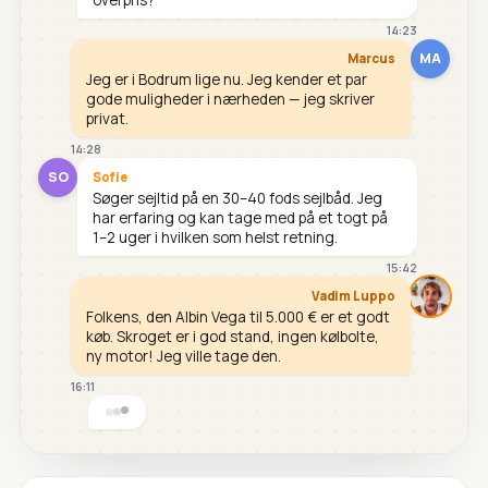
14:23
MA
Marcus
Jeg er i Bodrum lige nu. Jeg kender et par
gode muligheder i nærheden — jeg skriver
privat.
14:28
SO
Sofie
Søger sejltid på en 30–40 fods sejlbåd. Jeg
har erfaring og kan tage med på et togt på
1–2 uger i hvilken som helst retning.
15:42
Vadim Luppo
Folkens, den Albin Vega til 5.000 € er et godt
køb. Skroget er i god stand, ingen kølbolte,
ny motor! Jeg ville tage den.
16:11