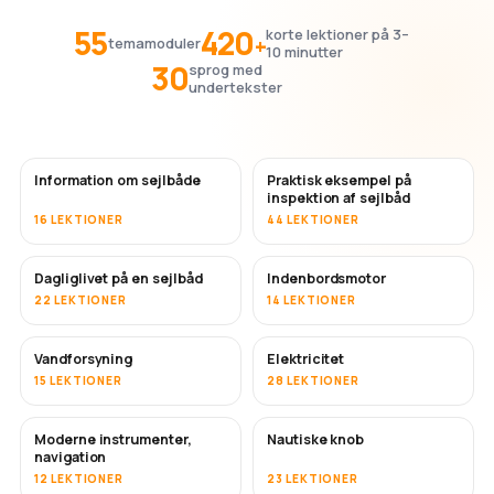
55
420
korte lektioner på 3–
+
temamoduler
10 minutter
30
sprog med
undertekster
Information om sejlbåde
Praktisk eksempel på
inspektion af sejlbåd
16 LEKTIONER
44 LEKTIONER
Dagliglivet på en sejlbåd
Indenbordsmotor
22 LEKTIONER
14 LEKTIONER
Vandforsyning
Elektricitet
15 LEKTIONER
28 LEKTIONER
Moderne instrumenter,
Nautiske knob
navigation
12 LEKTIONER
23 LEKTIONER