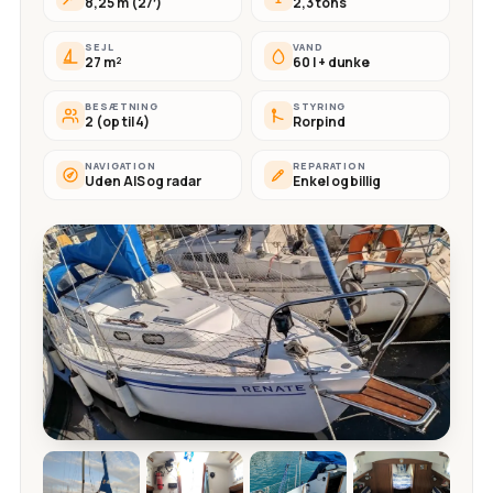
8,25 m (27′)
2,3 tons
SEJL
VAND
27 m²
60 l + dunke
BESÆTNING
STYRING
2 (op til 4)
Rorpind
NAVIGATION
REPARATION
Uden AIS og radar
Enkel og billig