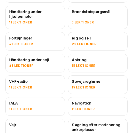
Håndtering under
Brændstofspørgsmål
hjælpemotor
11 LEKTIONER
3 LEKTIONER
Fortøjninger
Rig og sejl
41 LEKTIONER
22 LEKTIONER
Håndtering under sejl
Ankring
43 LEKTIONER
15 LEKTIONER
VHF-radio
Søvejsreglerne
11 LEKTIONER
15 LEKTIONER
IALA
Navigation
11 LEKTIONER
11 LEKTIONER
Vejr
Søgning efter marinaer og
ankerpladser