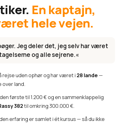
tiker.
En kaptajn,
været hele vejen.
øger. Jeg deler det, jeg selv har været
tagelserne og alle sejrene.«
å rejse uden ophør og har været i
28 lande
—
 over land.
 den første til 1.200 € og en sammenklappelig
Rassy 382
til omkring 300.000 €.
den erfaring er samlet i ét kursus — så du ikke