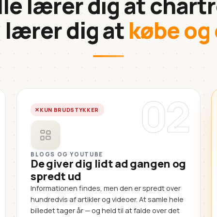
lle lærer dig at chartr
 lærer dig at
købe og 
02
KUN BRUDSTYKKER
BLOGS OG YOUTUBE
De giver dig lidt ad gangen og
spredt ud
Informationen findes, men den er spredt over
hundredvis af artikler og videoer. At samle hele
billedet tager år — og held til at falde over det