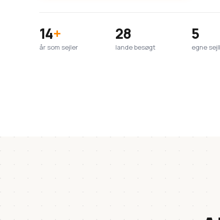
14
+
28
5
år som sejler
lande besøgt
egne sej