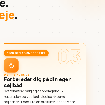
e.
eje
.
03
FOR DEN KOMMENDE EJER
DETTE KURSUS
Forbereder dig på din egen
sejlbåd
Systematisk: valg og gennemgang →
reparation og vedligeholdelse → egne
sejladser til søs. Fra en praktiker, der selv har