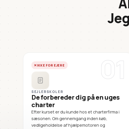
A
Jeg
01
IKKE FOR EJERE
SEJLERSKOLER
De forbereder dig på en uges
charter
Efter kurset er du kunde hos et charterfirma i
sæsonen. Om gennemgang inden køb,
vedligeholdelse af hjælpemotoren og