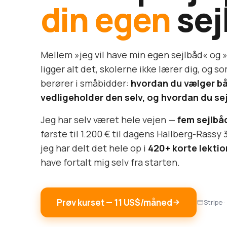
din egen
sej
Mellem »jeg vil have min egen sejlbåd« og »
ligger alt det, skolerne ikke lærer dig, og 
berører i småbidder:
hvordan du vælger b
vedligeholder den selv, og hvordan du sejl
Jeg har selv været hele vejen —
fem sejlbåd
første til 1.200 € til dagens Hallberg-Rassy 
jeg har delt det hele op i
420+ korte lektio
have fortalt mig selv fra starten.
Prøv kurset — 11 US$/måned
Stripe 