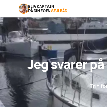
BLIV KAPTAJN
PÅ DIN EGEN
SEJLBÅD
Jeg svarer på
Trin fo