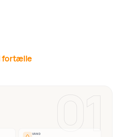
l fortælle
01
VAND