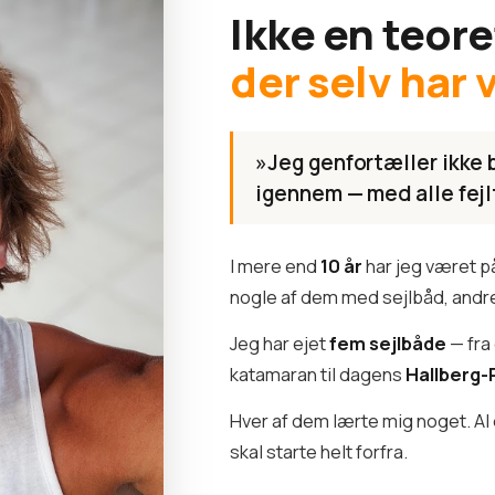
Ikke en teore
der selv har 
»Jeg genfortæller ikke b
igennem — med alle fejl
I mere end
10 år
har jeg været p
nogle af dem med sejlbåd, andre
Jeg har ejet
fem sejlbåde
— fra
katamaran til dagens
Hallberg-
Hver af dem lærte mig noget. Al 
skal starte helt forfra.