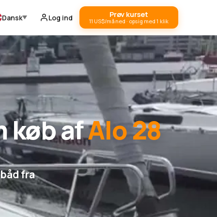
Prøv kurset
Dansk
Log ind
11 US$/måned · opsig med 1 klik
m køb af
Alo 28
lbåd fra