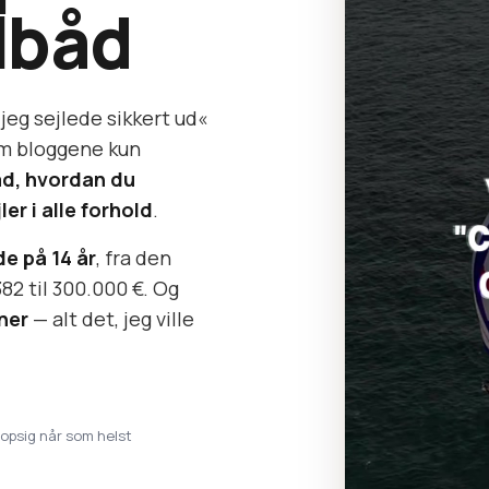
lbåd
jeg sejlede sikkert ud«
som bloggene kun
åd, hvordan du
er i alle forhold
.
e på 14 år
, fra den
382 til 300.000 €. Og
ner
— alt det, jeg ville
· opsig når som helst