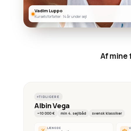
Vadim Luppo
Kursets forfatter · 14 år under sejl
Af mine 
TIDLIGERE
Albin Vega
~10 000 €
min 4. sejlbåd
svensk klassiker
LÆNGDE