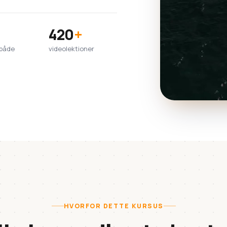
420
+
lbåde
videolektioner
HVORFOR DETTE KURSUS