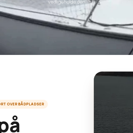
vedligeholde den
ORT OVER BÅDPLADSER
 på