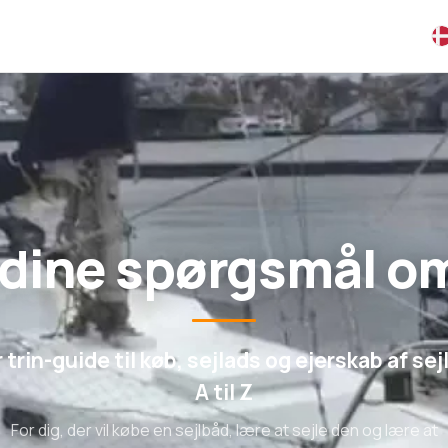
 dine spørgsmål o
r trin-guide til køb, sejlads og ejerskab af sej
A til Z
For dig, der vil købe en sejlbåd, lære at sejle den og lære at