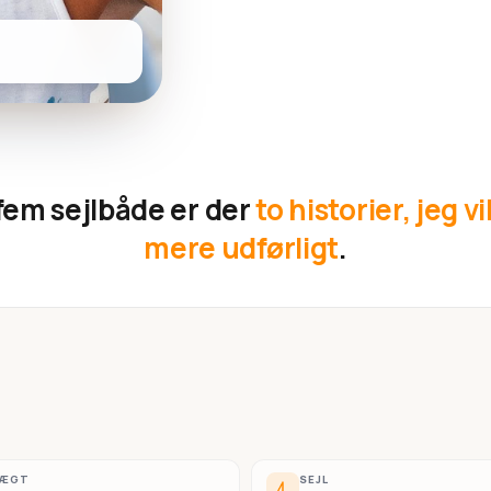
fem sejlbåde er der
to historier, jeg vi
mere udførligt
.
VÆGT
SEJL