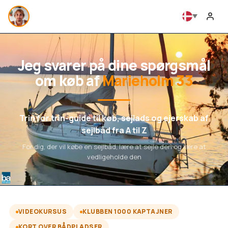
Jeg svarer på dine spørgsmål
om køb af
Marieholm 33
Trin for trin-guide til køb, sejlads og ejerskab af
sejlbåd fra A til Z
For dig, der vil købe en sejlbåd, lære at sejle den og lære at
vedligeholde den
VIDEOKURSUS
KLUBBEN 1000 KAPTAJNER
KORT OVER BÅDPLADSER