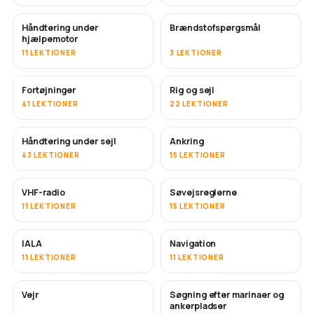
Håndtering under
Brændstofspørgsmål
hjælpemotor
11 LEKTIONER
3 LEKTIONER
Fortøjninger
Rig og sejl
41 LEKTIONER
22 LEKTIONER
Håndtering under sejl
Ankring
43 LEKTIONER
15 LEKTIONER
VHF-radio
Søvejsreglerne
11 LEKTIONER
15 LEKTIONER
IALA
Navigation
11 LEKTIONER
11 LEKTIONER
Vejr
Søgning efter marinaer og
ankerpladser