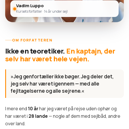
Vadim Luppo
Kursets forfatter · 14 år under sejl
OM FORFATTEREN
Ikke en teoretiker.
En kaptajn, der
selv har været hele vejen.
»Jeg genfortæller ikke bøger. Jeg deler det,
jeg selv har været igennem — med alle
fejltagelserne og alle sejrene.«
I mere end
10 år
har jeg været på rejse uden ophør og
har været i
28 lande
— nogle af dem med sejlbåd, andre
over land.