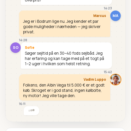
14:23
MA
Marcus
Jeg er i Bodrum lige nu. Jeg kender et par
gode muligheder i nærheden — jeg skriver
privat.
14:28
SO
Sofie
Søger sejltid på en 30–40 fods sejlbåd. Jeg
har erfaring og kan tage med på et togt på
1–2 uger i hvilken som helst retning.
15:42
Vadim Luppo
Folkens, den Albin Vega til 5.000 € er et godt
køb. Skroget er i god stand, ingen kølbolte,
ny motor! Jeg ville tage den.
16:11