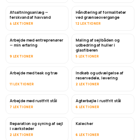
Afsaltningsanlæg —
Håndtering af formaliteter
SNART
ferskvand af havvand
ved grænseovergange
4 LEKTIONER
12 LEKTIONER
Arbejde med entreprenører
Maling af sejlbåden og
SNART
SNART
— min erfaring
udbedring af huller i
glasfiberen
9 LEKTIONER
5 LEKTIONER
Arbejde med teak og træ
Indkøb og udvælgelse af
SNART
reservedele, levering
11 LEKTIONER
2 LEKTIONER
Arbejde med rustfrit stål
Agterbøjle i rustfrit stål
SNART
7 LEKTIONER
6 LEKTIONER
Reparation og syning af sejl
Kalecher
SNART
i værksteder
2 LEKTIONER
6 LEKTIONER