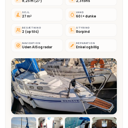
8,25 m (27′)
2,3 tons
SEJL
VAND
27 m²
60 l + dunke
BESÆTNING
STYRING
2 (op til 4)
Rorpind
NAVIGATION
REPARATION
Uden AIS og radar
Enkel og billig