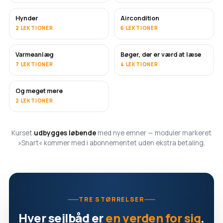
Hynder
Aircondition
SNART
2 LEKTIONER
6 LEKTIONER
Varmeanlæg
Bøger, der er værd at læse
SNART
SNART
7 LEKTIONER
4 LEKTIONER
Og meget mere
SNART
2 LEKTIONER
Kurset
udbygges løbende
med nye emner — moduler markeret
»Snart« kommer med i abonnementet uden ekstra betaling.
TRE STØRRELSER
Hver sejlbåd er
en verden for sig
.