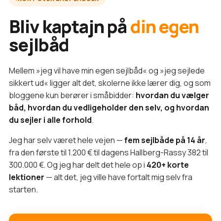
Bliv kaptajn på
din egen
sejlbåd
Mellem »jeg vil have min egen sejlbåd« og »jeg sejlede
sikkert ud« ligger alt det, skolerne ikke lærer dig, og som
bloggene kun berører i småbidder:
hvordan du vælger
båd, hvordan du vedligeholder den selv, og hvordan
du sejler i alle forhold
.
Jeg har selv været hele vejen —
fem sejlbåde på 14 år
,
fra den første til 1.200 € til dagens Hallberg-Rassy 382 til
300.000 €. Og jeg har delt det hele op i
420+ korte
lektioner
— alt det, jeg ville have fortalt mig selv fra
starten.