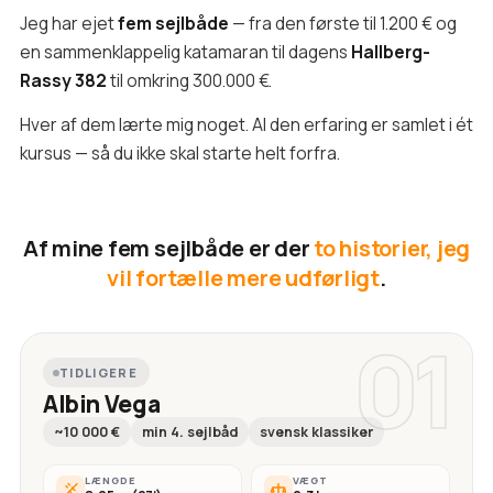
Jeg har ejet
fem sejlbåde
— fra den første til 1.200 € og
en sammenklappelig katamaran til dagens
Hallberg-
Rassy 382
til omkring 300.000 €.
Hver af dem lærte mig noget. Al den erfaring er samlet i ét
kursus — så du ikke skal starte helt forfra.
Af mine fem sejlbåde er der
to historier, jeg
vil fortælle mere udførligt
.
01
TIDLIGERE
Albin Vega
~10 000 €
min 4. sejlbåd
svensk klassiker
LÆNGDE
VÆGT