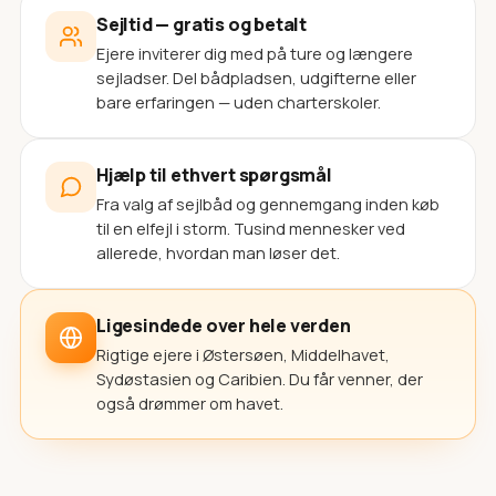
Sejltid — gratis og betalt
Ejere inviterer dig med på ture og længere
sejladser. Del bådpladsen, udgifterne eller
bare erfaringen — uden charterskoler.
Hjælp til ethvert spørgsmål
Fra valg af sejlbåd og gennemgang inden køb
til en elfejl i storm. Tusind mennesker ved
allerede, hvordan man løser det.
Ligesindede over hele verden
Rigtige ejere i Østersøen, Middelhavet,
Sydøstasien og Caribien. Du får venner, der
også drømmer om havet.