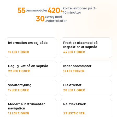
55
420
korte lektioner på 3–
+
temamoduler
10 minutter
30
sprog med
undertekster
Information om sejlbåde
Praktisk eksempel på
inspektion af sejlbåd
16 LEKTIONER
44 LEKTIONER
Dagliglivet på en sejlbåd
Indenbordsmotor
22 LEKTIONER
14 LEKTIONER
Vandforsyning
Elektricitet
15 LEKTIONER
28 LEKTIONER
Moderne instrumenter,
Nautiske knob
navigation
12 LEKTIONER
23 LEKTIONER