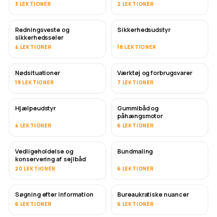
3 LEKTIONER
2 LEKTIONER
Redningsveste og
Sikkerhedsudstyr
sikkerhedsseler
4 LEKTIONER
18 LEKTIONER
Nødsituationer
Værktøj og forbrugsvarer
19 LEKTIONER
7 LEKTIONER
Hjælpeudstyr
Gummibåd og
påhængsmotor
4 LEKTIONER
6 LEKTIONER
Vedligeholdelse og
Bundmaling
SNART
konservering af sejlbåd
20 LEKTIONER
6 LEKTIONER
Søgning efter information
Bureaukratiske nuancer
6 LEKTIONER
6 LEKTIONER