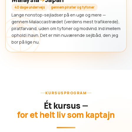
40 dage undervejs
gennem pirater og tyfoner
Lange nonstop-sejladser på en uge og mere —
gennem Malaccastrædet (verdens mest trafikerede),
piratfarvand, uden om tyfoner og modvind. Ind imellem
ophold i havn. Det er min nuværende sejlbåd, den jeg
bor på lige nu.
KURSUSPROGRAM
Ét kursus —
for et helt liv som kaptajn