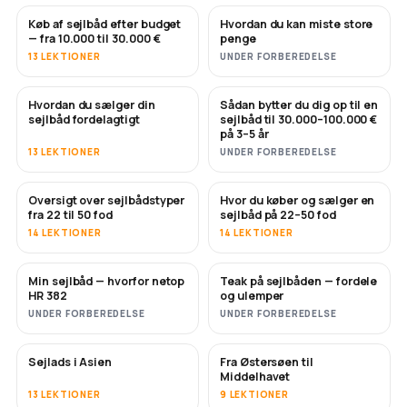
Køb af sejlbåd efter budget
Hvordan du kan miste store
SNART
SNART
— fra 10.000 til 30.000 €
penge
13 LEKTIONER
UNDER FORBEREDELSE
Hvordan du sælger din
Sådan bytter du dig op til en
NYT
NYT
sejlbåd fordelagtigt
sejlbåd til 30.000–100.000 €
på 3–5 år
13 LEKTIONER
UNDER FORBEREDELSE
Oversigt over sejlbådstyper
Hvor du køber og sælger en
SNART
SNART
fra 22 til 50 fod
sejlbåd på 22–50 fod
14 LEKTIONER
14 LEKTIONER
Min sejlbåd — hvorfor netop
Teak på sejlbåden — fordele
SNART
SNART
HR 382
og ulemper
UNDER FORBEREDELSE
UNDER FORBEREDELSE
Sejlads i Asien
Fra Østersøen til
SNART
SNART
Middelhavet
13 LEKTIONER
9 LEKTIONER