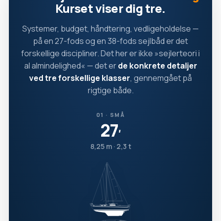
Kurset viser dig tre.
Systemer, budget, håndtering, vedligeholdelse —
på en 27-fods og en 38-fods sejlbåd er det
forskellige discipliner. Det her er ikke »sejlerteori i
al almindelighed« — det er
de konkrete detaljer
ved tre forskellige klasser
, gennemgået på
rigtige både.
01 · SMÅ
27
′
8,25 m · 2,3 t