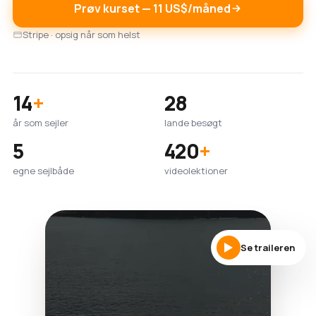
Prøv kurset — 11 US$/måned
Stripe · opsig når som helst
14
+
28
år som sejler
lande besøgt
5
420
+
egne sejlbåde
videolektioner
Se traileren