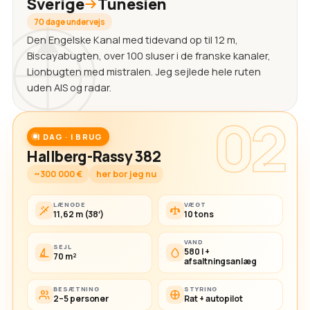
Sverige
Tunesien
70 dage undervejs
Den Engelske Kanal med tidevand op til 12 m,
Biscayabugten, over 100 sluser i de franske kanaler,
Lionbugten med mistralen. Jeg sejlede hele ruten
uden AIS og radar.
02
I DAG · I BRUG
Hallberg-Rassy 382
~300 000 €
her bor jeg nu
LÆNGDE
VÆGT
11,62 m (38′)
10 tons
VAND
SEJL
580 l +
70 m²
afsaltningsanlæg
BESÆTNING
STYRING
2–5 personer
Rat + autopilot