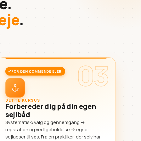
e.
eje
.
03
FOR DEN KOMMENDE EJER
DETTE KURSUS
Forbereder dig på din egen
sejlbåd
Systematisk: valg og gennemgang →
reparation og vedligeholdelse → egne
sejladser til søs. Fra en praktiker, der selv har