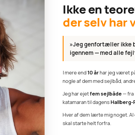
Ikke en teore
der selv har 
»Jeg genfortæller ikke b
igennem — med alle fejl
I mere end
10 år
har jeg været p
nogle af dem med sejlbåd, andre
Jeg har ejet
fem sejlbåde
— fra
katamaran til dagens
Hallberg-
Hver af dem lærte mig noget. Al 
skal starte helt forfra.