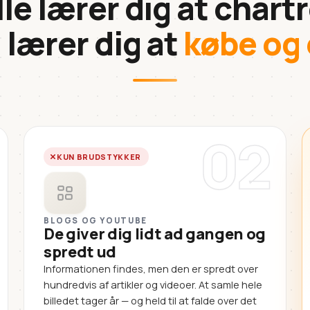
lle lærer dig at chartr
 lærer dig at
købe og 
02
KUN BRUDSTYKKER
BLOGS OG YOUTUBE
De giver dig lidt ad gangen og
spredt ud
Informationen findes, men den er spredt over
hundredvis af artikler og videoer. At samle hele
billedet tager år — og held til at falde over det