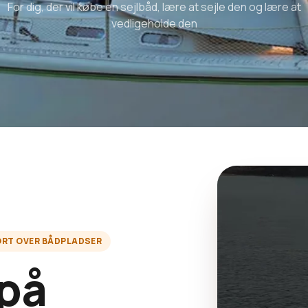
For dig, der vil købe en sejlbåd, lære at sejle den og lære at
vedligeholde den
ORT OVER BÅDPLADSER
 på