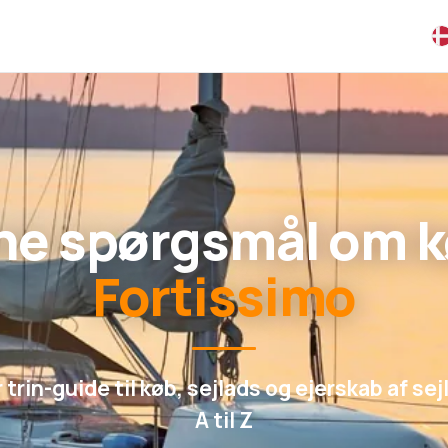
ine spørgsmål om k
Fortissimo
r trin-guide til køb, sejlads og ejerskab af sej
A til Z