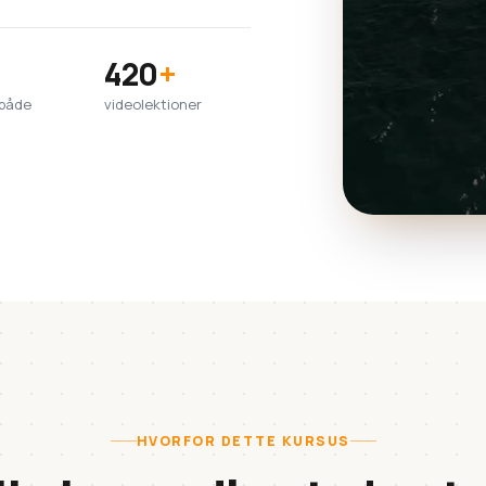
420
+
lbåde
videolektioner
HVORFOR DETTE KURSUS