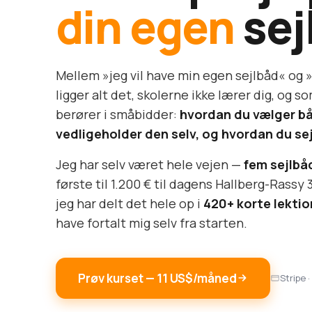
din egen
sej
Mellem »jeg vil have min egen sejlbåd« og »
ligger alt det, skolerne ikke lærer dig, og 
berører i småbidder:
hvordan du vælger b
vedligeholder den selv, og hvordan du sejl
Jeg har selv været hele vejen —
fem sejlbåd
første til 1.200 € til dagens Hallberg-Rassy 
jeg har delt det hele op i
420+ korte lektio
have fortalt mig selv fra starten.
Prøv kurset — 11 US$/måned
Stripe 