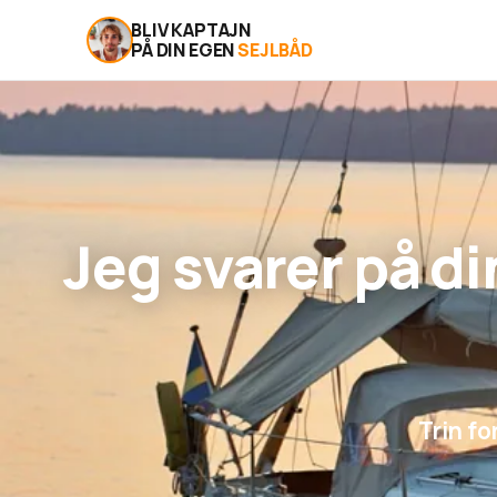
BLIV KAPTAJN
PÅ DIN EGEN
SEJLBÅD
Jeg svarer på d
Trin fo