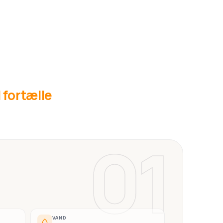
l fortælle
01
VAND