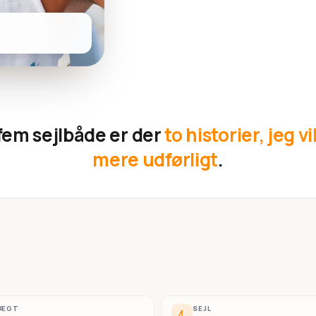
fem sejlbåde er der
to historier, jeg vi
mere udførligt
.
VÆGT
SEJL