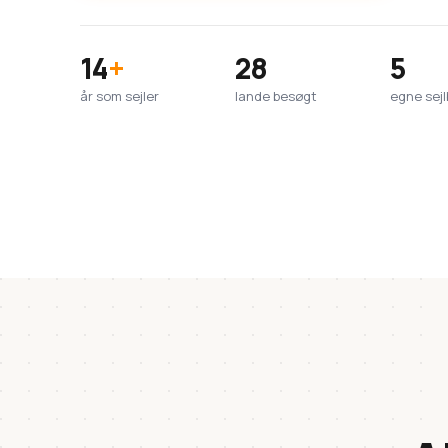
14
+
28
5
år som sejler
lande besøgt
egne sej