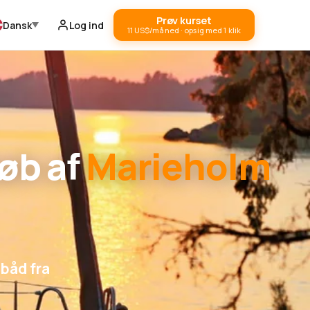
Prøv kurset
Dansk
Log ind
11 US$/måned · opsig med 1 klik
øb af
Marieholm
lbåd fra