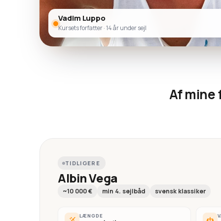
Vadim Luppo
Kursets forfatter · 14 år under sejl
Af mine 
TIDLIGERE
Albin Vega
~10 000 €
min 4. sejlbåd
svensk klassiker
LÆNGDE