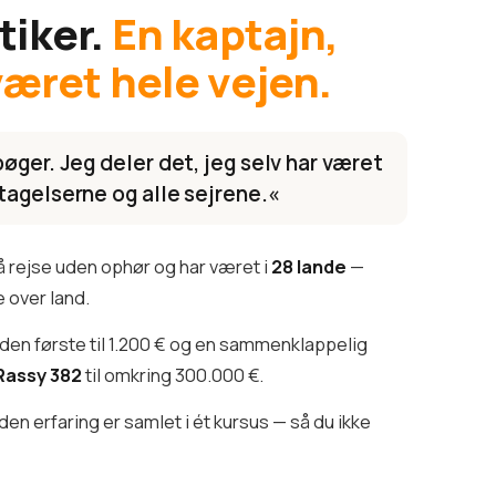
tiker.
En kaptajn,
været hele vejen.
øger. Jeg deler det, jeg selv har været
tagelserne og alle sejrene.«
å rejse uden ophør og har været i
28 lande
—
 over land.
 den første til 1.200 € og en sammenklappelig
Rassy 382
til omkring 300.000 €.
den erfaring er samlet i ét kursus — så du ikke