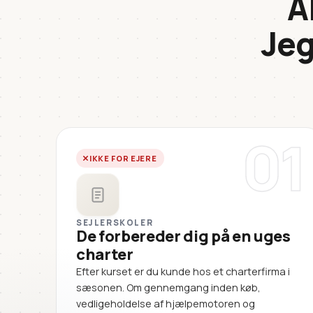
A
Jeg
01
IKKE FOR EJERE
SEJLERSKOLER
De forbereder dig på en uges
charter
Efter kurset er du kunde hos et charterfirma i
sæsonen. Om gennemgang inden køb,
vedligeholdelse af hjælpemotoren og