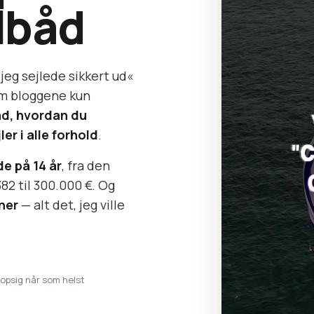
lbåd
jeg sejlede sikkert ud«
som bloggene kun
åd, hvordan du
er i alle forhold
.
e på 14 år
, fra den
382 til 300.000 €. Og
ner
— alt det, jeg ville
· opsig når som helst