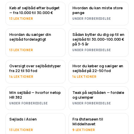
Køb af sejlbåd efter budget
Hvordan du kan miste store
SNART
SNART
— fra 10.000 til 30.000 €
penge
13 LEKTIONER
UNDER FORBEREDELSE
Hvordan du sælger din
Sådan bytter du dig op til en
NYT
NYT
sejlbåd fordelagtigt
sejlbåd til 30.000–100.000 €
på 3–5 år
13 LEKTIONER
UNDER FORBEREDELSE
Oversigt over sejlbådstyper
Hvor du køber og sælger en
SNART
SNART
fra 22 til 50 fod
sejlbåd på 22–50 fod
14 LEKTIONER
14 LEKTIONER
Min sejlbåd — hvorfor netop
Teak på sejlbåden — fordele
SNART
SNART
HR 382
og ulemper
UNDER FORBEREDELSE
UNDER FORBEREDELSE
Sejlads i Asien
Fra Østersøen til
SNART
SNART
Middelhavet
13 LEKTIONER
9 LEKTIONER