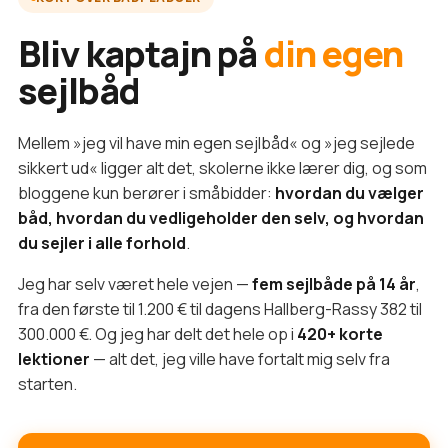
Bliv kaptajn på
din egen
sejlbåd
Mellem »jeg vil have min egen sejlbåd« og »jeg sejlede
sikkert ud« ligger alt det, skolerne ikke lærer dig, og som
bloggene kun berører i småbidder:
hvordan du vælger
båd, hvordan du vedligeholder den selv, og hvordan
du sejler i alle forhold
.
Jeg har selv været hele vejen —
fem sejlbåde på 14 år
,
fra den første til 1.200 € til dagens Hallberg-Rassy 382 til
300.000 €. Og jeg har delt det hele op i
420+ korte
lektioner
— alt det, jeg ville have fortalt mig selv fra
starten.