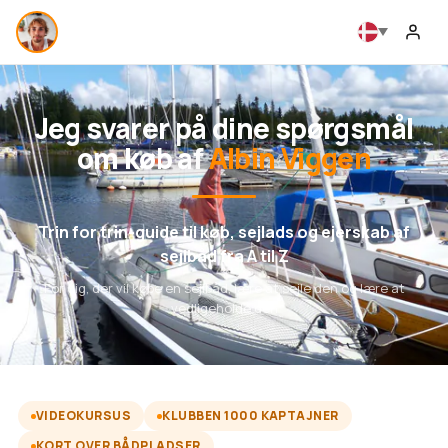
Jeg svarer på dine spørgsmål
om køb af
Albin Viggen
Trin for trin-guide til køb, sejlads og ejerskab af
sejlbåd fra A til Z
For dig, der vil købe en sejlbåd, lære at sejle den og lære at
vedligeholde den
VIDEOKURSUS
KLUBBEN 1000 KAPTAJNER
KORT OVER BÅDPLADSER