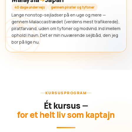
40 dage undervejs
gennem pirater og tyfoner
Lange nonstop-sejladser på en uge og mere —
gennem Malaccastrædet (verdens mest trafikerede),
piratfarvand, uden om tyfoner og modvind. Ind imellem
ophold i havn. Det er min nuværende sejlbåd, den jeg
bor på lige nu.
KURSUSPROGRAM
Ét kursus —
for et helt liv som kaptajn