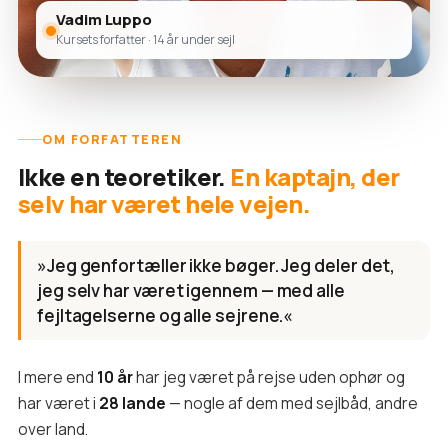
Vadim Luppo
Kursets forfatter · 14 år under sejl
OM FORFATTEREN
Ikke en teoretiker.
En kaptajn, der
selv har været hele vejen.
»Jeg genfortæller ikke bøger. Jeg deler det,
jeg selv har været igennem — med alle
fejltagelserne og alle sejrene.«
I mere end
10 år
har jeg været på rejse uden ophør og
har været i
28 lande
— nogle af dem med sejlbåd, andre
over land.