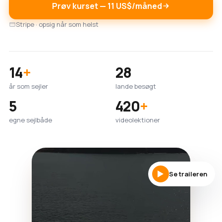
Prøv kurset — 11 US$/måned
Stripe · opsig når som helst
14
+
28
år som sejler
lande besøgt
5
420
+
egne sejlbåde
videolektioner
Se traileren