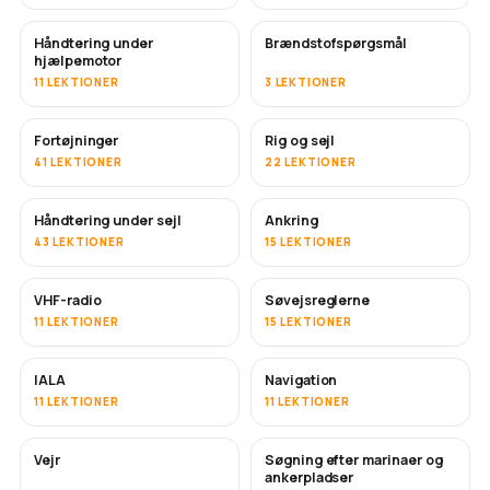
Håndtering under
Brændstofspørgsmål
hjælpemotor
11 LEKTIONER
3 LEKTIONER
Fortøjninger
Rig og sejl
41 LEKTIONER
22 LEKTIONER
Håndtering under sejl
Ankring
43 LEKTIONER
15 LEKTIONER
VHF-radio
Søvejsreglerne
11 LEKTIONER
15 LEKTIONER
IALA
Navigation
11 LEKTIONER
11 LEKTIONER
Vejr
Søgning efter marinaer og
ankerpladser