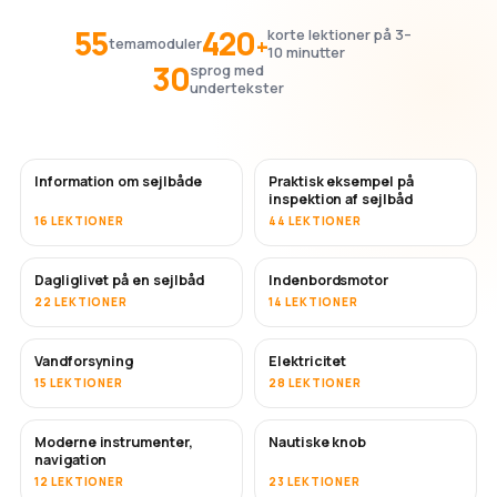
55
420
korte lektioner på 3–
+
temamoduler
10 minutter
30
sprog med
undertekster
Information om sejlbåde
Praktisk eksempel på
inspektion af sejlbåd
16 LEKTIONER
44 LEKTIONER
Dagliglivet på en sejlbåd
Indenbordsmotor
22 LEKTIONER
14 LEKTIONER
Vandforsyning
Elektricitet
15 LEKTIONER
28 LEKTIONER
Moderne instrumenter,
Nautiske knob
navigation
12 LEKTIONER
23 LEKTIONER