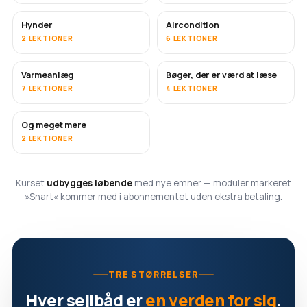
Hynder
Aircondition
SNART
2 LEKTIONER
6 LEKTIONER
Varmeanlæg
Bøger, der er værd at læse
SNART
SNART
7 LEKTIONER
4 LEKTIONER
Og meget mere
SNART
2 LEKTIONER
Kurset
udbygges løbende
med nye emner — moduler markeret
»Snart« kommer med i abonnementet uden ekstra betaling.
TRE STØRRELSER
Hver sejlbåd er
en verden for sig
.