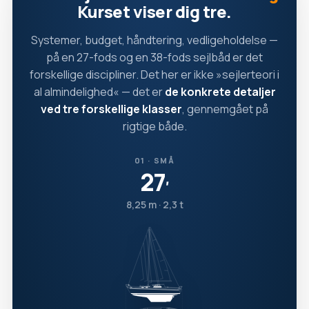
Kurset viser dig tre.
Systemer, budget, håndtering, vedligeholdelse —
på en 27-fods og en 38-fods sejlbåd er det
forskellige discipliner. Det her er ikke »sejlerteori i
al almindelighed« — det er
de konkrete detaljer
ved tre forskellige klasser
, gennemgået på
rigtige både.
01 · SMÅ
27
′
8,25 m · 2,3 t