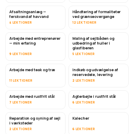
Afsaltningsanlæg —
Håndtering af formaliteter
SNART
ferskvand af havvand
ved grænseovergange
4 LEKTIONER
12 LEKTIONER
Arbejde med entreprenører
Maling af sejlbåden og
SNART
SNART
— min erfaring
udbedring af huller i
glasfiberen
9 LEKTIONER
5 LEKTIONER
Arbejde med teak og træ
Indkøb og udvælgelse af
SNART
reservedele, levering
11 LEKTIONER
2 LEKTIONER
Arbejde med rustfrit stål
Agterbøjle i rustfrit stål
SNART
7 LEKTIONER
6 LEKTIONER
Reparation og syning af sejl
Kalecher
SNART
i værksteder
2 LEKTIONER
6 LEKTIONER