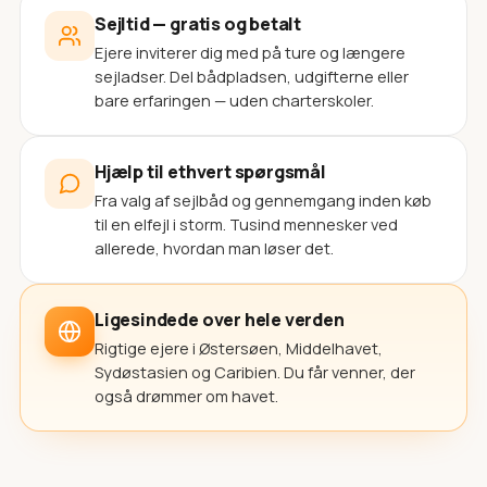
Sejltid — gratis og betalt
Ejere inviterer dig med på ture og længere
sejladser. Del bådpladsen, udgifterne eller
bare erfaringen — uden charterskoler.
Hjælp til ethvert spørgsmål
Fra valg af sejlbåd og gennemgang inden køb
til en elfejl i storm. Tusind mennesker ved
allerede, hvordan man løser det.
Ligesindede over hele verden
Rigtige ejere i Østersøen, Middelhavet,
Sydøstasien og Caribien. Du får venner, der
også drømmer om havet.