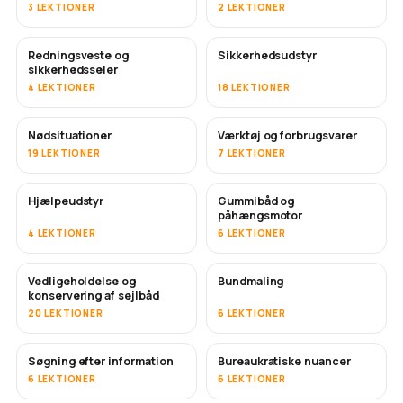
3 LEKTIONER
2 LEKTIONER
Redningsveste og
Sikkerhedsudstyr
sikkerhedsseler
4 LEKTIONER
18 LEKTIONER
Nødsituationer
Værktøj og forbrugsvarer
19 LEKTIONER
7 LEKTIONER
Hjælpeudstyr
Gummibåd og
påhængsmotor
4 LEKTIONER
6 LEKTIONER
Vedligeholdelse og
Bundmaling
SNART
konservering af sejlbåd
20 LEKTIONER
6 LEKTIONER
Søgning efter information
Bureaukratiske nuancer
6 LEKTIONER
6 LEKTIONER