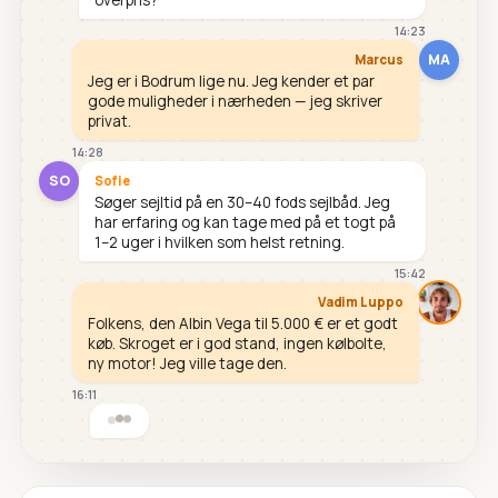
14:23
MA
Marcus
Jeg er i Bodrum lige nu. Jeg kender et par
gode muligheder i nærheden — jeg skriver
privat.
14:28
SO
Sofie
Søger sejltid på en 30–40 fods sejlbåd. Jeg
har erfaring og kan tage med på et togt på
1–2 uger i hvilken som helst retning.
15:42
Vadim Luppo
Folkens, den Albin Vega til 5.000 € er et godt
køb. Skroget er i god stand, ingen kølbolte,
ny motor! Jeg ville tage den.
16:11