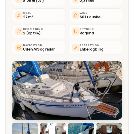
8,25 m (27′)
2,3 tons
SEJL
VAND
27 m²
60 l + dunke
BESÆTNING
STYRING
2 (op til 4)
Rorpind
NAVIGATION
REPARATION
Uden AIS og radar
Enkel og billig