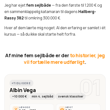
Jeg har ejet
fem sejlbåde
— fra den første til 1.200 € og
en sammenklappelig katamaran til dagens
Hallberg-
Rassy 382
til omkring 300.000 €.
Hver af dem lærte mig noget. Al den erfaring er samlet i ét
kursus — så du ikke skal starte helt forfra.
Af mine fem sejlbåde er der
to historier, jeg
vil fortælle mere udførligt
.
01
TIDLIGERE
Albin Vega
~10 000 €
min 4. sejlbåd
svensk klassiker
LÆNGDE
VÆGT