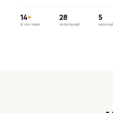
14
+
28
5
år som sejler
lande besøgt
egne sej