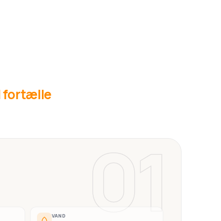
l fortælle
01
VAND