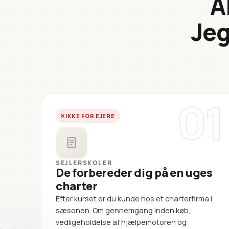
A
Jeg
01
IKKE FOR EJERE
SEJLERSKOLER
De forbereder dig på en uges
charter
Efter kurset er du kunde hos et charterfirma i
sæsonen. Om gennemgang inden køb,
vedligeholdelse af hjælpemotoren og