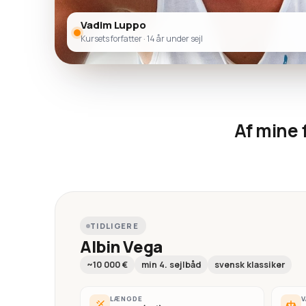
Vadim Luppo
Kursets forfatter · 14 år under sejl
Af mine 
TIDLIGERE
Albin Vega
~10 000 €
min 4. sejlbåd
svensk klassiker
LÆNGDE