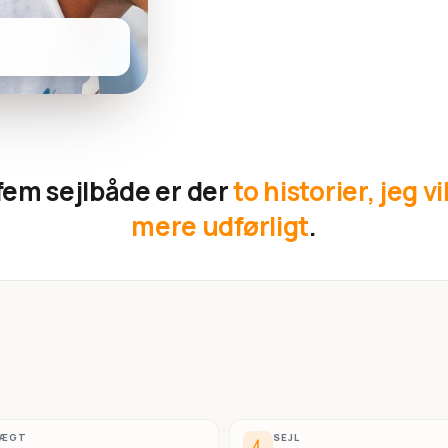
fem sejlbåde er der
to historier, jeg vi
mere udførligt
.
VÆGT
SEJL