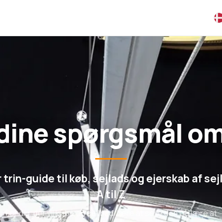
 dine spørgsmål om
r trin-guide til køb, sejlads og ejerskab af sej
A til Z
For dig, der vil købe en sejlbåd, lære at sejle den og lære at