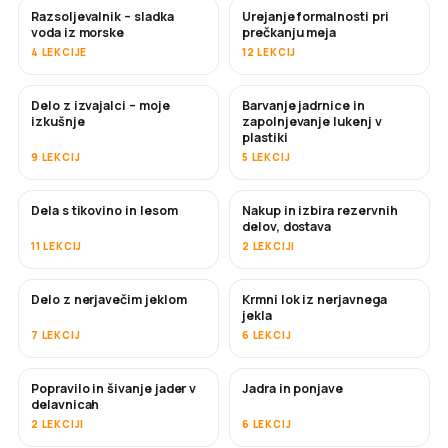
Razsoljevalnik – sladka
Urejanje formalnosti pri
KMALU
voda iz morske
prečkanju meja
4 LEKCIJE
12 LEKCIJ
Delo z izvajalci – moje
Barvanje jadrnice in
KMALU
KMALU
izkušnje
zapolnjevanje lukenj v
plastiki
9 LEKCIJ
5 LEKCIJ
Dela s tikovino in lesom
Nakup in izbira rezervnih
KMALU
delov, dostava
11 LEKCIJ
2 LEKCIJI
Delo z nerjavečim jeklom
Krmni lok iz nerjavnega
KMALU
jekla
7 LEKCIJ
6 LEKCIJ
Popravilo in šivanje jader v
Jadra in ponjave
KMALU
delavnicah
2 LEKCIJI
6 LEKCIJ