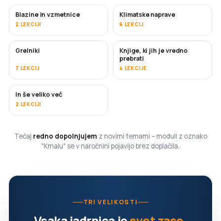
Blazine in vzmetnice
Klimatske naprave
KMALU
2 LEKCIJI
6 LEKCIJ
Grelniki
Knjige, ki jih je vredno
KMALU
KMALU
prebrati
7 LEKCIJ
4 LEKCIJE
In še veliko več
KMALU
2 LEKCIJI
Tečaj
redno dopolnjujem
z novimi temami – moduli z oznako
"Kmalu" se v naročnini pojavijo brez doplačila.
TRI VELIKOSTI
Vsaka jadrnica je
svet zase
.