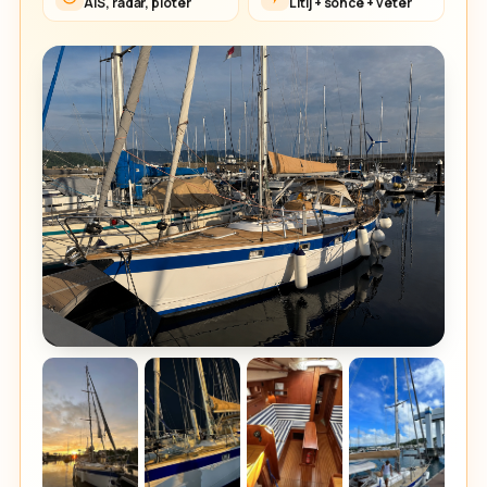
AIS, radar, ploter
Litij + sonce + veter