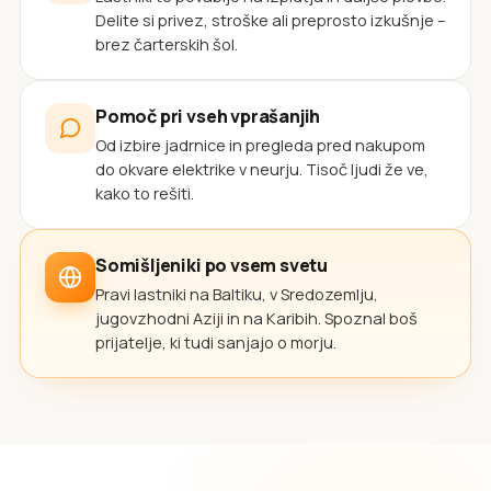
Delite si privez, stroške ali preprosto izkušnje –
brez čarterskih šol.
Pomoč pri vseh vprašanjih
Od izbire jadrnice in pregleda pred nakupom
do okvare elektrike v neurju. Tisoč ljudi že ve,
kako to rešiti.
Somišljeniki po vsem svetu
Pravi lastniki na Baltiku, v Sredozemlju,
jugovzhodni Aziji in na Karibih. Spoznal boš
prijatelje, ki tudi sanjajo o morju.