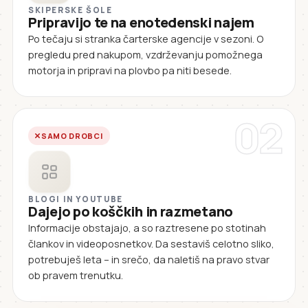
SKIPERSKE ŠOLE
Pripravijo te na enotedenski najem
Po tečaju si stranka čarterske agencije v sezoni. O
pregledu pred nakupom, vzdrževanju pomožnega
motorja in pripravi na plovbo pa niti besede.
02
SAMO DROBCI
BLOGI IN YOUTUBE
Dajejo po koščkih in razmetano
Informacije obstajajo, a so raztresene po stotinah
člankov in videoposnetkov. Da sestaviš celotno sliko,
potrebuješ leta – in srečo, da naletiš na pravo stvar
ob pravem trenutku.