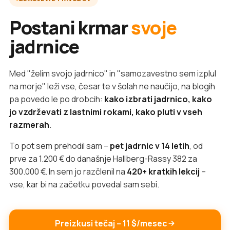
Postani krmar
svoje
jadrnice
Med "želim svojo jadrnico" in "samozavestno sem izplul
na morje" leži vse, česar te v šolah ne naučijo, na blogih
pa povedo le po drobcih:
kako izbrati jadrnico, kako
jo vzdrževati z lastnimi rokami, kako pluti v vseh
razmerah
.
To pot sem prehodil sam –
pet jadrnic v 14 letih
, od
prve za 1.200 € do današnje Hallberg-Rassy 382 za
300.000 €. In sem jo razčlenil na
420+ kratkih lekcij
–
vse, kar bi na začetku povedal sam sebi.
Preizkusi tečaj – 11 $/mesec