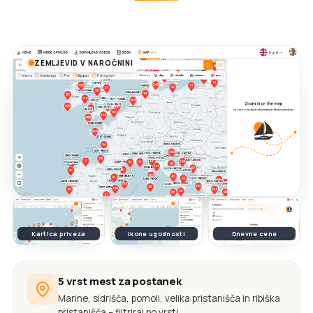
ZEMLJEVID V NAROČNINI
Kartica priveza
Ikone ugodnosti
Dnevne cene
5 vrst mest za postanek
Marine, sidrišča, pomoli, velika pristanišča in ribiška
pristanišča – filtriraj po vrsti.