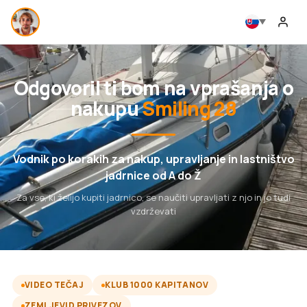
Odgovoril ti bom na vprašanja o
nakupu
Smiling 28
Vodnik po korakih za nakup, upravljanje in lastništvo
jadrnice od A do Ž
Za vse, ki želijo kupiti jadrnico, se naučiti upravljati z njo in jo tudi
vzdrževati
VIDEO TEČAJ
KLUB 1000 KAPITANOV
ZEMLJEVID PRIVEZOV