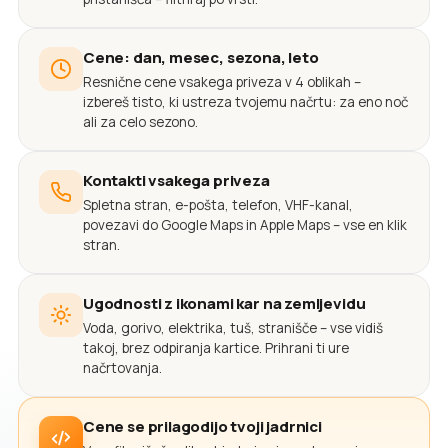
Cene: dan, mesec, sezona, leto
Resnične cene vsakega priveza v 4 oblikah –
izbereš tisto, ki ustreza tvojemu načrtu: za eno noč
ali za celo sezono.
Kontakti vsakega priveza
Spletna stran, e-pošta, telefon, VHF-kanal,
povezavi do Google Maps in Apple Maps – vse en klik
stran.
Ugodnosti z ikonami kar na zemljevidu
Voda, gorivo, elektrika, tuš, stranišče – vse vidiš
takoj, brez odpiranja kartice. Prihrani ti ure
načrtovanja.
Cene se prilagodijo tvoji jadrnici