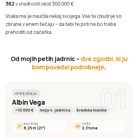
382
v vrednosti okoli 300.000 €.
Vsaka me je naučila nekaj svojega. Vse te izkušnje so
zbrane v enem tečaju – da tebi te poti ne bo treba
prehoditi od začetka.
Od mojih petih jadrnic –
dve zgodbi, ki ju
bom povedal podrobneje
.
01
PREJŠNJA
Albin Vega
~10 000 €
moja 4. jadrnica
švedska klasika
DOLŽINA
TEŽA
8,25 m (27′)
2,3 tone