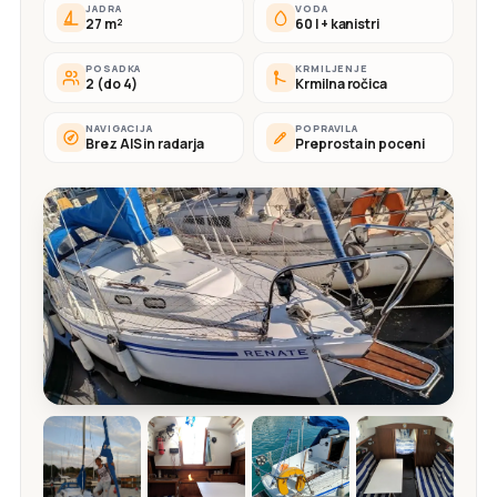
JADRA
VODA
27 m²
60 l + kanistri
POSADKA
KRMILJENJE
2 (do 4)
Krmilna ročica
NAVIGACIJA
POPRAVILA
Brez AIS in radarja
Preprosta in poceni