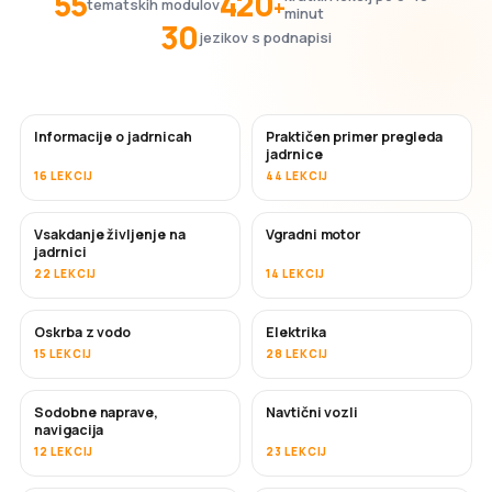
55
420
+
tematskih modulov
minut
30
jezikov s podnapisi
Informacije o jadrnicah
Praktičen primer pregleda
jadrnice
16 LEKCIJ
44 LEKCIJ
Vsakdanje življenje na
Vgradni motor
jadrnici
22 LEKCIJ
14 LEKCIJ
Oskrba z vodo
Elektrika
15 LEKCIJ
28 LEKCIJ
Sodobne naprave,
Navtični vozli
navigacija
12 LEKCIJ
23 LEKCIJ