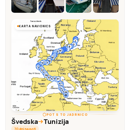
KARTA NAVIONICS
POT S TO JADRNICO
Švedska
Tunizija
70 dni na poti