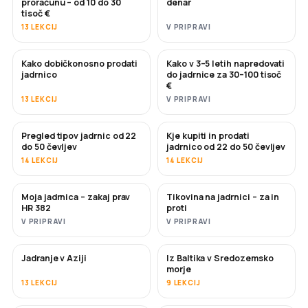
proračunu – od 10 do 30
denar
tisoč €
13 LEKCIJ
V PRIPRAVI
Kako dobičkonosno prodati
Kako v 3–5 letih napredovati
NOVO
NOVO
jadrnico
do jadrnice za 30–100 tisoč
€
13 LEKCIJ
V PRIPRAVI
Pregled tipov jadrnic od 22
Kje kupiti in prodati
KMALU
KMALU
do 50 čevljev
jadrnico od 22 do 50 čevljev
14 LEKCIJ
14 LEKCIJ
Moja jadrnica – zakaj prav
Tikovina na jadrnici – za in
KMALU
KMALU
HR 382
proti
V PRIPRAVI
V PRIPRAVI
Jadranje v Aziji
Iz Baltika v Sredozemsko
KMALU
KMALU
morje
13 LEKCIJ
9 LEKCIJ