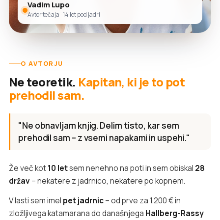
Vadim Lupo
Avtor tečaja · 14 let pod jadri
O AVTORJU
Ne teoretik.
Kapitan, ki je to pot
prehodil sam.
"Ne obnavljam knjig. Delim tisto, kar sem
prehodil sam – z vsemi napakami in uspehi."
Že več kot
10 let
sem nenehno na poti in sem obiskal
28
držav
– nekatere z jadrnico, nekatere po kopnem.
V lasti sem imel
pet jadrnic
– od prve za 1.200 € in
zložljivega katamarana do današnjega
Hallberg-Rassy