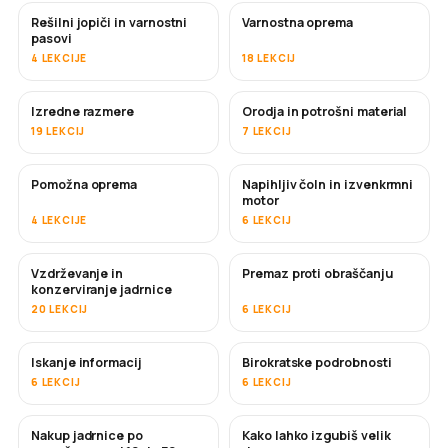
Rešilni jopiči in varnostni
Varnostna oprema
pasovi
4 LEKCIJE
18 LEKCIJ
Izredne razmere
Orodja in potrošni material
19 LEKCIJ
7 LEKCIJ
Pomožna oprema
Napihljiv čoln in izvenkrmni
motor
4 LEKCIJE
6 LEKCIJ
Vzdrževanje in
Premaz proti obraščanju
KMALU
konzerviranje jadrnice
20 LEKCIJ
6 LEKCIJ
Iskanje informacij
Birokratske podrobnosti
6 LEKCIJ
6 LEKCIJ
Nakup jadrnice po
Kako lahko izgubiš velik
KMALU
KMALU