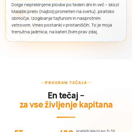
Dolge neprekinjene plovbe po teden dni in več – skozi
Malaški preliv (najbolj prometen na svetu), piratsko
območje, izogibanje tajfunom in nasprotnim
vetrovom. Vmes postanki v pristaniščih. To je moja
trenutna jadrnica, na kateri živim prav zdaj.
PROGRAM TEČAJA
En tečaj –
za vse življenje kapitana
kratkih lekcij po 3–10