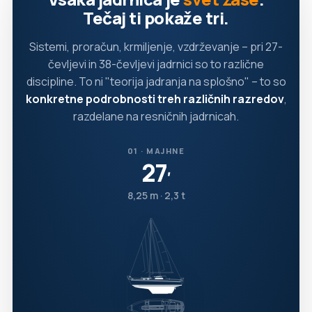
Tečaj ti pokaže tri.
Sistemi, proračun, krmiljenje, vzdrževanje – pri 27-
čevljevi in 38-čevljevi jadrnici so to različne
discipline. To ni "teorija jadranja na splošno" – to so
konkretne podrobnosti treh različnih razredov
,
razdelane na resničnih jadrnicah.
01 · MAJHNE
27
′
8,25 m · 2,3 t