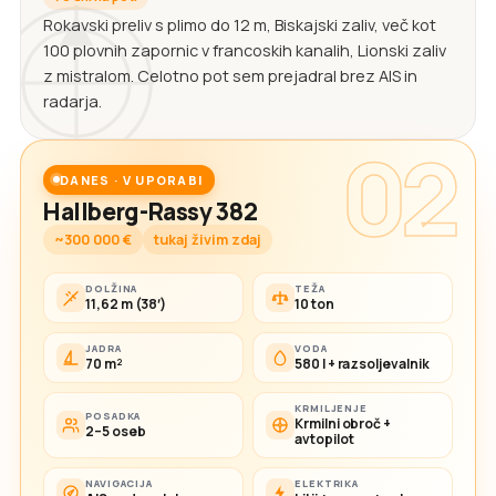
Rokavski preliv s plimo do 12 m, Biskajski zaliv, več kot
100 plovnih zapornic v francoskih kanalih, Lionski zaliv
z mistralom. Celotno pot sem prejadral brez AIS in
radarja.
02
DANES · V UPORABI
Hallberg-Rassy 382
~300 000 €
tukaj živim zdaj
DOLŽINA
TEŽA
11,62 m (38′)
10 ton
JADRA
VODA
70 m²
580 l + razsoljevalnik
KRMILJENJE
POSADKA
Krmilni obroč +
2–5 oseb
avtopilot
NAVIGACIJA
ELEKTRIKA