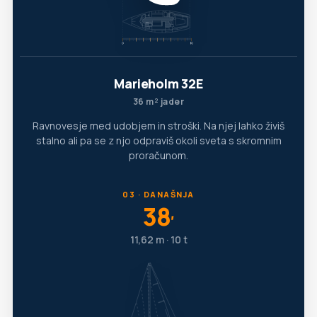
Marieholm 32E
36 m² jader
Ravnovesje med udobjem in stroški. Na njej lahko živiš
stalno ali pa se z njo odpraviš okoli sveta s skromnim
proračunom.
03 · DANAŠNJA
38
′
11,62 m · 10 t