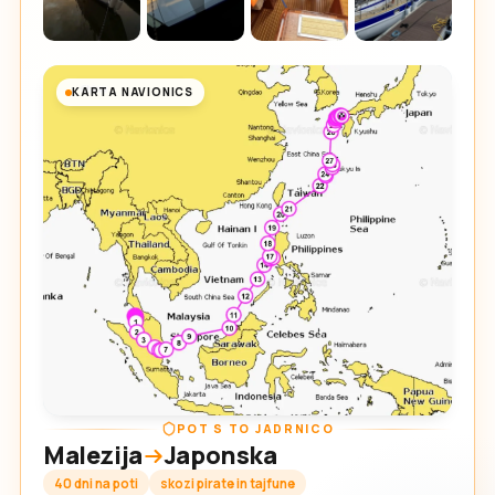
KARTA NAVIONICS
POT S TO JADRNICO
Malezija
Japonska
40 dni na poti
skozi pirate in tajfune