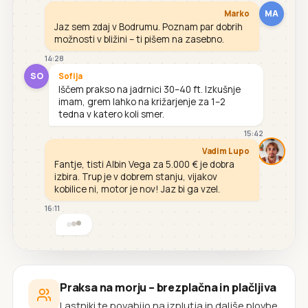
MA
Marko
Jaz sem zdaj v Bodrumu. Poznam par dobrih
možnosti v bližini – ti pišem na zasebno.
14:28
SO
Sofija
Iščem prakso na jadrnici 30–40 ft. Izkušnje
imam, grem lahko na križarjenje za 1–2
tedna v katero koli smer.
15:42
Vadim Lupo
Fantje, tisti Albin Vega za 5.000 € je dobra
izbira. Trup je v dobrem stanju, vijakov
kobilice ni, motor je nov! Jaz bi ga vzel.
16:11
Praksa na morju – brezplačna in plačljiva
Lastniki te povabijo na izplutja in daljše plovbe.