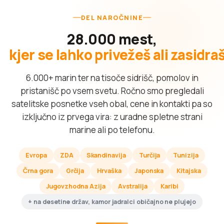
DEL NAROČNINE
28.000 mest,
kjer se lahko privežeš ali zasidra
6.000+ marin ter na tisoče sidrišč, pomolov in
pristanišč po vsem svetu. Ročno smo pregledali
satelitske posnetke vseh obal, cene in kontakti pa so
izključno iz prvega vira: z uradne spletne strani
marine ali po telefonu.
Evropa
ZDA
Skandinavija
Turčija
Tunizija
Črna gora
Grčija
Hrvaška
Japonska
Kitajska
Jugovzhodna Azija
Avstralija
Karibi
+ na desetine držav, kamor jadralci običajno ne plujejo