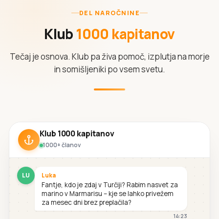
DEL NAROČNINE
Klub
1000 kapitanov
Tečaj je osnova. Klub pa živa pomoč, izplutja na morje
in somišljeniki po vsem svetu.
Klub 1000 kapitanov
1000+ članov
LU
Luka
Fantje, kdo je zdaj v Turčiji? Rabim nasvet za
marino v Marmarisu – kje se lahko privežem
za mesec dni brez preplačila?
14:23