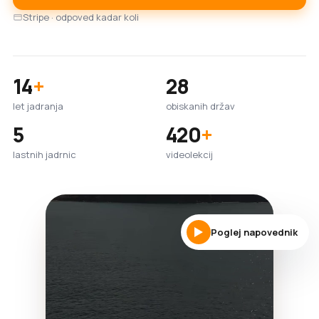
Stripe · odpoved kadar koli
14
+
28
let jadranja
obiskanih držav
5
420
+
lastnih jadrnic
videolekcij
Poglej napovednik