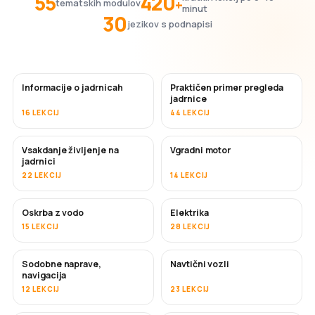
55
420
+
tematskih modulov
minut
30
jezikov s podnapisi
Informacije o jadrnicah
Praktičen primer pregleda
jadrnice
16 LEKCIJ
44 LEKCIJ
Vsakdanje življenje na
Vgradni motor
jadrnici
22 LEKCIJ
14 LEKCIJ
Oskrba z vodo
Elektrika
15 LEKCIJ
28 LEKCIJ
Sodobne naprave,
Navtični vozli
navigacija
12 LEKCIJ
23 LEKCIJ