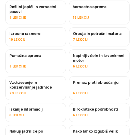
Rešilni jopiči in varnostni
Varnostna oprema
pasovi
4 LEKCIJE
18 LEKCIJ
Izredne razmere
Orodja in potrošni material
19 LEKCIJ
7 LEKCIJ
Pomožna oprema
Napihljiv čoln in izvenkrmni
motor
4 LEKCIJE
6 LEKCIJ
Vzdrževanje in
Premaz proti obraščanju
KMALU
konzerviranje jadrnice
20 LEKCIJ
6 LEKCIJ
Iskanje informacij
Birokratske podrobnosti
6 LEKCIJ
6 LEKCIJ
Nakup jadrnice po
Kako lahko izgubiš velik
KMALU
KMALU