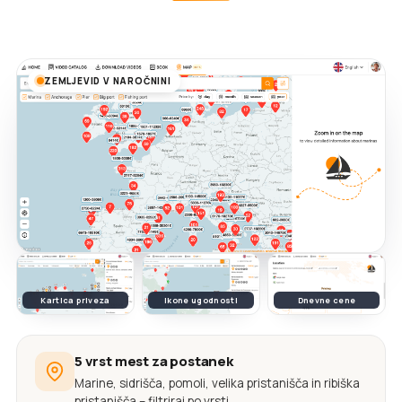
ZEMLJEVID V NAROČNINI
Kartica priveza
Ikone ugodnosti
Dnevne cene
5 vrst mest za postanek
Marine, sidrišča, pomoli, velika pristanišča in ribiška
pristanišča – filtriraj po vrsti.