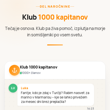
DEL NAROČNINE
Klub
1000 kapitanov
Tečaj je osnova. Klub pa živa pomoč, izplutja na morje
in somišljeniki po vsem svetu.
Klub 1000 kapitanov
1000+ članov
LU
Luka
Fantje, kdo je zdaj v Turčiji? Rabim nasvet za
marino v Marmarisu – kje se lahko privežem
za mesec dni brez preplačila?
14:23