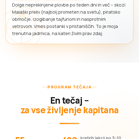
Dolge neprekinjene plovbe po teden dni in več – skozi
Malaški preliv (najbolj prometen na svetu), piratsko
območje, izogibanje tajfunom in nasprotnim
vetrovom. Vmes postanki v pristaniščih. To je moja
trenutna jadrnica, na kateri živim prav zdaj.
PROGRAM TEČAJA
En tečaj –
za vse življenje kapitana
kratkih lekcij po 3–10