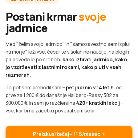
Postani krmar
svoje
jadrnice
Med "želim svojo jadrnico" in "samozavestno sem izplul
na morje" leži vse, česar te v šolah ne naučijo, na blogih
pa povedo le po drobcih:
kako izbrati jadrnico, kako
jo vzdrževati z lastnimi rokami, kako pluti v vseh
razmerah
.
To pot sem prehodil sam –
pet jadrnic v 14 letih
, od
prve za 1.200 € do današnje Hallberg-Rassy 382 za
300.000 €. In sem jo razčlenil na
420+ kratkih lekcij
–
vse, kar bi na začetku povedal sam sebi.
Preizkusi tečaj – 11 $/mesec