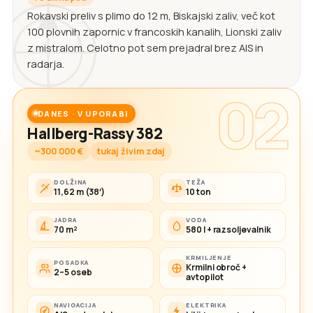
Rokavski preliv s plimo do 12 m, Biskajski zaliv, več kot
100 plovnih zapornic v francoskih kanalih, Lionski zaliv
z mistralom. Celotno pot sem prejadral brez AIS in
radarja.
02
DANES · V UPORABI
Hallberg-Rassy 382
~300 000 €
tukaj živim zdaj
DOLŽINA
TEŽA
11,62 m (38′)
10 ton
JADRA
VODA
70 m²
580 l + razsoljevalnik
KRMILJENJE
POSADKA
Krmilni obroč +
2–5 oseb
avtopilot
NAVIGACIJA
ELEKTRIKA