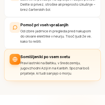
Delite si privez, stroške ali preprosto izkušnje –
brez čarterskih šol.
Pomoč pri vseh vprašanjih
Od izbire jadrnice in pregleda pred nakupom
do okvare elektrike v neurju. Tisoč ljudi že ve,
kako to rešiti.
Somišljeniki po vsem svetu
Pravi lastniki na Baltiku, v Sredozemlju,
jugovzhodni Aziji in na Karibih. Spoznal boš
prijatelje, ki tudi sanjajo o morju.