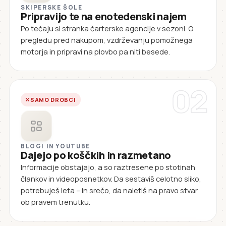
SKIPERSKE ŠOLE
Pripravijo te na enotedenski najem
Po tečaju si stranka čarterske agencije v sezoni. O
pregledu pred nakupom, vzdrževanju pomožnega
motorja in pripravi na plovbo pa niti besede.
02
SAMO DROBCI
BLOGI IN YOUTUBE
Dajejo po koščkih in razmetano
Informacije obstajajo, a so raztresene po stotinah
člankov in videoposnetkov. Da sestaviš celotno sliko,
potrebuješ leta – in srečo, da naletiš na pravo stvar
ob pravem trenutku.