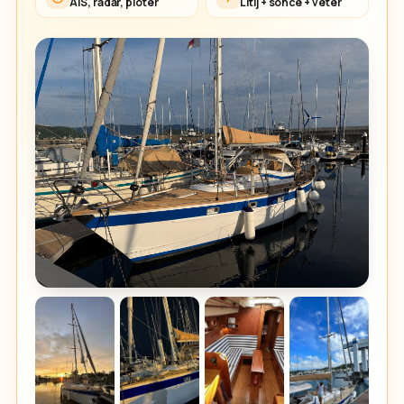
AIS, radar, ploter
Litij + sonce + veter