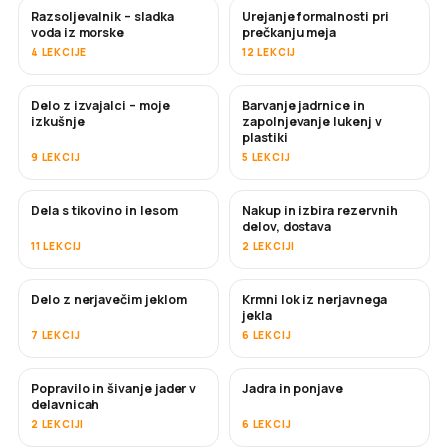
Razsoljevalnik – sladka
Urejanje formalnosti pri
KMALU
voda iz morske
prečkanju meja
4 LEKCIJE
12 LEKCIJ
Delo z izvajalci – moje
Barvanje jadrnice in
KMALU
KMALU
izkušnje
zapolnjevanje lukenj v
plastiki
9 LEKCIJ
5 LEKCIJ
Dela s tikovino in lesom
Nakup in izbira rezervnih
KMALU
delov, dostava
11 LEKCIJ
2 LEKCIJI
Delo z nerjavečim jeklom
Krmni lok iz nerjavnega
KMALU
jekla
7 LEKCIJ
6 LEKCIJ
Popravilo in šivanje jader v
Jadra in ponjave
KMALU
delavnicah
2 LEKCIJI
6 LEKCIJ