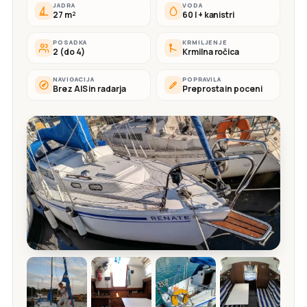
JADRA
VODA
27 m²
60 l + kanistri
POSADKA
KRMILJENJE
2 (do 4)
Krmilna ročica
NAVIGACIJA
POPRAVILA
Brez AIS in radarja
Preprosta in poceni