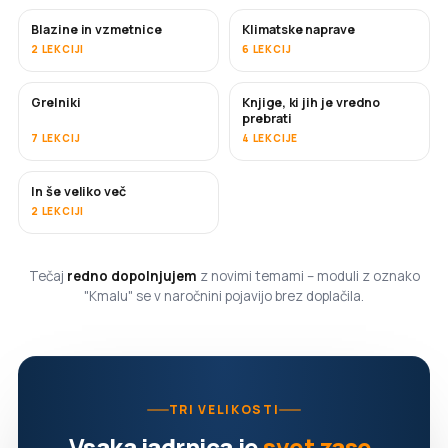
Blazine in vzmetnice
Klimatske naprave
KMALU
2 LEKCIJI
6 LEKCIJ
Grelniki
Knjige, ki jih je vredno
KMALU
KMALU
prebrati
7 LEKCIJ
4 LEKCIJE
In še veliko več
KMALU
2 LEKCIJI
Tečaj
redno dopolnjujem
z novimi temami – moduli z oznako
"Kmalu" se v naročnini pojavijo brez doplačila.
TRI VELIKOSTI
Vsaka jadrnica je
svet zase
.