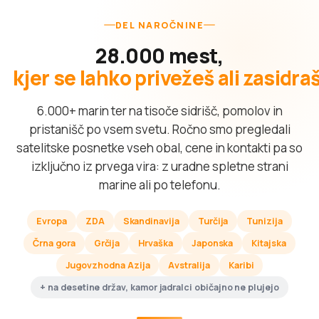
DEL NAROČNINE
28.000 mest,
kjer se lahko privežeš ali zasidra
6.000+ marin ter na tisoče sidrišč, pomolov in
pristanišč po vsem svetu. Ročno smo pregledali
satelitske posnetke vseh obal, cene in kontakti pa so
izključno iz prvega vira: z uradne spletne strani
marine ali po telefonu.
Evropa
ZDA
Skandinavija
Turčija
Tunizija
Črna gora
Grčija
Hrvaška
Japonska
Kitajska
Jugovzhodna Azija
Avstralija
Karibi
+ na desetine držav, kamor jadralci običajno ne plujejo