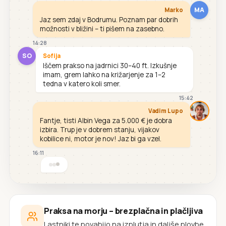
MA
Marko
Jaz sem zdaj v Bodrumu. Poznam par dobrih
možnosti v bližini – ti pišem na zasebno.
14:28
SO
Sofija
Iščem prakso na jadrnici 30–40 ft. Izkušnje
imam, grem lahko na križarjenje za 1–2
tedna v katero koli smer.
15:42
Vadim Lupo
Fantje, tisti Albin Vega za 5.000 € je dobra
izbira. Trup je v dobrem stanju, vijakov
kobilice ni, motor je nov! Jaz bi ga vzel.
16:11
Praksa na morju – brezplačna in plačljiva
Lastniki te povabijo na izplutja in daljše plovbe.