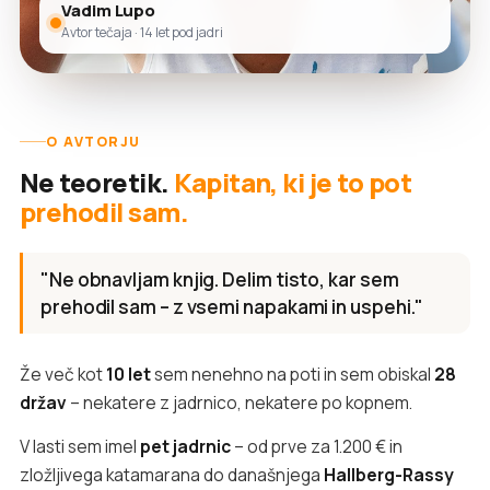
Vadim Lupo
Avtor tečaja · 14 let pod jadri
O AVTORJU
Ne teoretik.
Kapitan, ki je to pot
prehodil sam.
"Ne obnavljam knjig. Delim tisto, kar sem
prehodil sam – z vsemi napakami in uspehi."
Že več kot
10 let
sem nenehno na poti in sem obiskal
28
držav
– nekatere z jadrnico, nekatere po kopnem.
V lasti sem imel
pet jadrnic
– od prve za 1.200 € in
zložljivega katamarana do današnjega
Hallberg-Rassy