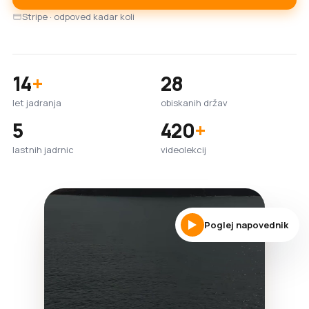
Stripe · odpoved kadar koli
14
+
28
let jadranja
obiskanih držav
5
420
+
lastnih jadrnic
videolekcij
Poglej napovednik