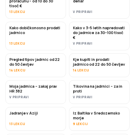
proračunu – od 10 do 30
denar
tisoč €
13 LEKCIJ
V PRIPRAVI
Kako dobičkonosno prodati
Kako v 3–5 letih napredovati
NOVO
NOVO
jadrnico
do jadrnice za 30–100 tisoč
€
13 LEKCIJ
V PRIPRAVI
Pregled tipov jadrnic od 22
Kje kupiti in prodati
KMALU
KMALU
do 50 čevljev
jadrnico od 22 do 50 čevljev
14 LEKCIJ
14 LEKCIJ
Moja jadrnica – zakaj prav
Tikovina na jadrnici – za in
KMALU
KMALU
HR 382
proti
V PRIPRAVI
V PRIPRAVI
Jadranje v Aziji
Iz Baltika v Sredozemsko
KMALU
KMALU
morje
13 LEKCIJ
9 LEKCIJ