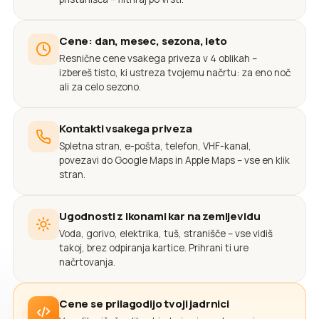
Cene: dan, mesec, sezona, leto
Resnične cene vsakega priveza v 4 oblikah –
izbereš tisto, ki ustreza tvojemu načrtu: za eno noč
ali za celo sezono.
Kontakti vsakega priveza
Spletna stran, e-pošta, telefon, VHF-kanal,
povezavi do Google Maps in Apple Maps – vse en klik
stran.
Ugodnosti z ikonami kar na zemljevidu
Voda, gorivo, elektrika, tuš, stranišče – vse vidiš
takoj, brez odpiranja kartice. Prihrani ti ure
načrtovanja.
Cene se prilagodijo tvoji jadrnici