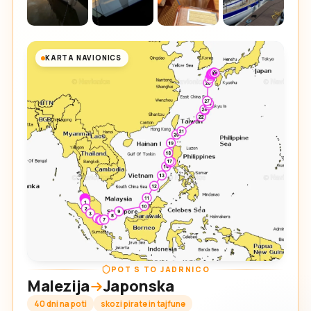
KARTA NAVIONICS
POT S TO JADRNICO
Malezija
Japonska
40 dni na poti
skozi pirate in tajfune