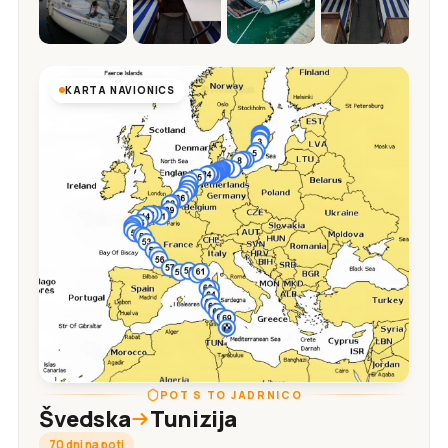
KARTA NAVIONICS
POT S TO JADRNICO
Švedska
Tunizija
70 dni na poti