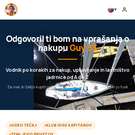
Odgovoril ti bom na vprašanja o
nakupu
Guy 33
Vodnik po korakih za nakup, upravljanje in lastništvo
jadrnice od A do Ž
Za vse, ki želijo kupiti jadrnico, se naučiti upravljati z njo in jo tudi
vzdrževati
VIDEO TEČAJ
KLUB 1000 KAPITANOV
ZEMLJEVID PRIVEZOV