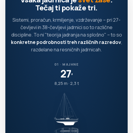
Tečaj ti pokaže tri.
Sistemi, proračun, krmiljenje, vzdrževanje – pri 27-
čevljevi in 38-čevljevi jadrnici so to različne
discipline. To ni "teorija jadranja na splošno" – to so
konkretne podrobnosti treh različnih razredov
,
razdelane na resničnih jadrnicah.
01 · MAJHNE
27
′
8,25 m · 2,3 t