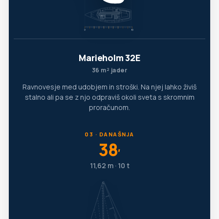
Marieholm 32E
36 m² jader
Ravnovesje med udobjem in stroški. Na njej lahko živiš
stalno ali pa se z njo odpraviš okoli sveta s skromnim
proračunom.
03 · DANAŠNJA
38
′
11,62 m · 10 t