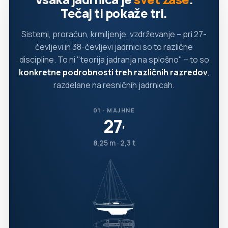
Tečaj ti pokaže tri.
Sistemi, proračun, krmiljenje, vzdrževanje – pri 27-
čevljevi in 38-čevljevi jadrnici so to različne
discipline. To ni "teorija jadranja na splošno" – to so
konkretne podrobnosti treh različnih razredov
,
razdelane na resničnih jadrnicah.
01 · MAJHNE
27
′
8,25 m · 2,3 t