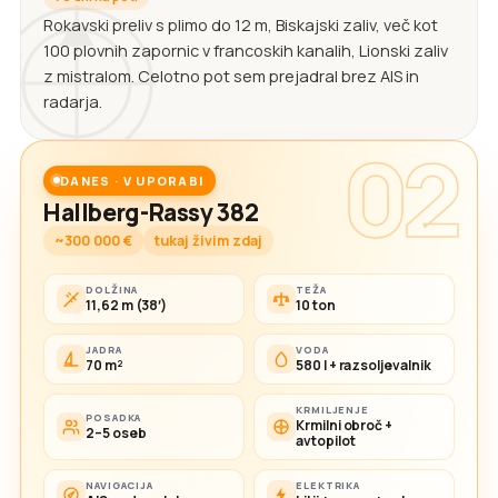
Rokavski preliv s plimo do 12 m, Biskajski zaliv, več kot
100 plovnih zapornic v francoskih kanalih, Lionski zaliv
z mistralom. Celotno pot sem prejadral brez AIS in
radarja.
02
DANES · V UPORABI
Hallberg-Rassy 382
~300 000 €
tukaj živim zdaj
DOLŽINA
TEŽA
11,62 m (38′)
10 ton
JADRA
VODA
70 m²
580 l + razsoljevalnik
KRMILJENJE
POSADKA
Krmilni obroč +
2–5 oseb
avtopilot
NAVIGACIJA
ELEKTRIKA