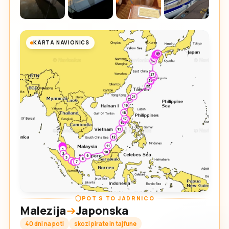
KARTA NAVIONICS
POT S TO JADRNICO
Malezija
Japonska
40 dni na poti
skozi pirate in tajfune