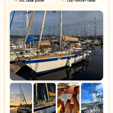
AIS, radar, ploter
Litij + sonce + veter