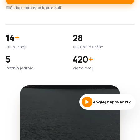
Stripe · odpoved kadar koli
14
+
28
let jadranja
obiskanih držav
5
420
+
lastnih jadrnic
videolekcij
Poglej napovednik