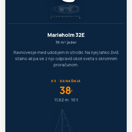
Marieholm 32E
36 m² jader
Ravnovesje med udobjem in stroški. Na njej lahko živiš
stalno ali pa se z njo odpraviš okoli sveta s skromnim
proračunom.
03 · DANAŠNJA
38
′
11,62 m · 10 t