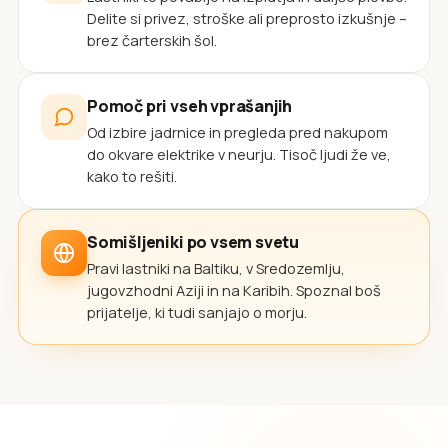
Delite si privez, stroške ali preprosto izkušnje –
brez čarterskih šol.
Pomoč pri vseh vprašanjih
Od izbire jadrnice in pregleda pred nakupom
do okvare elektrike v neurju. Tisoč ljudi že ve,
kako to rešiti.
Somišljeniki po vsem svetu
Pravi lastniki na Baltiku, v Sredozemlju,
jugovzhodni Aziji in na Karibih. Spoznal boš
prijatelje, ki tudi sanjajo o morju.