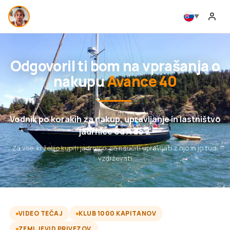
Odgovoril ti bom na vprašanja o
nakupu
Avance 40
Vodnik po korakih za nakup, upravljanje in lastništvo
jadrnice od A do Ž
Za vse, ki želijo kupiti jadrnico, se naučiti upravljati z njo in jo tudi
vzdrževati
VIDEO TEČAJ
KLUB 1000 KAPITANOV
ZEMLJEVID PRIVEZOV