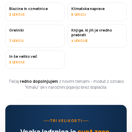
Blazine in vzmetnice
Klimatske naprave
KMALU
2 LEKCIJI
6 LEKCIJ
Grelniki
Knjige, ki jih je vredno
KMALU
KMALU
prebrati
7 LEKCIJ
4 LEKCIJE
In še veliko več
KMALU
2 LEKCIJI
Tečaj
redno dopolnjujem
z novimi temami – moduli z oznako
"Kmalu" se v naročnini pojavijo brez doplačila.
TRI VELIKOSTI
Vsaka jadrnica je
svet zase
.