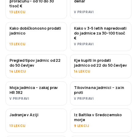
proračunu – od 10 do 30
denar
tisoč €
13 LEKCIJ
V PRIPRAVI
Kako dobičkonosno prodati
Kako v 3–5 letih napredovati
NOVO
NOVO
jadrnico
do jadrnice za 30–100 tisoč
€
13 LEKCIJ
V PRIPRAVI
Pregled tipov jadrnic od 22
Kje kupiti in prodati
KMALU
KMALU
do 50 čevljev
jadrnico od 22 do 50 čevljev
14 LEKCIJ
14 LEKCIJ
Moja jadrnica – zakaj prav
Tikovina na jadrnici – za in
KMALU
KMALU
HR 382
proti
V PRIPRAVI
V PRIPRAVI
Jadranje v Aziji
Iz Baltika v Sredozemsko
KMALU
KMALU
morje
13 LEKCIJ
9 LEKCIJ