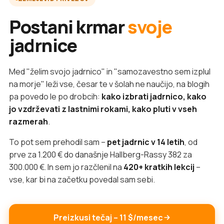
Postani krmar
svoje
jadrnice
Med "želim svojo jadrnico" in "samozavestno sem izplul
na morje" leži vse, česar te v šolah ne naučijo, na blogih
pa povedo le po drobcih:
kako izbrati jadrnico, kako
jo vzdrževati z lastnimi rokami, kako pluti v vseh
razmerah
.
To pot sem prehodil sam –
pet jadrnic v 14 letih
, od
prve za 1.200 € do današnje Hallberg-Rassy 382 za
300.000 €. In sem jo razčlenil na
420+ kratkih lekcij
–
vse, kar bi na začetku povedal sam sebi.
Preizkusi tečaj – 11 $/mesec