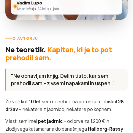
Vadim Lupo
Avtor tečaja · 14 let pod jadri
O AVTORJU
Ne teoretik.
Kapitan, ki je to pot
prehodil sam.
"Ne obnavljam knjig. Delim tisto, kar sem
prehodil sam – z vsemi napakami in uspehi."
Že več kot
10 let
sem nenehno na poti in sem obiskal
28
držav
– nekatere z jadrnico, nekatere po kopnem.
V lasti sem imel
pet jadrnic
– od prve za 1.200 € in
zložljivega katamarana do današnjega
Hallberg-Rassy