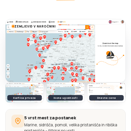
ZEMLJEVID V NAROČNINI
Kartica priveza
Ikone ugodnosti
Dnevne cene
5 vrst mest za postanek
Marine, sidrišča, pomoli, velika pristanišča in ribiška
pristanišča – filtriraj po vrsti.