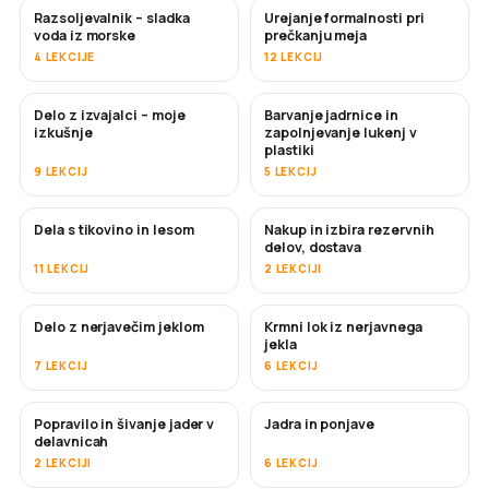
Razsoljevalnik – sladka
Urejanje formalnosti pri
KMALU
voda iz morske
prečkanju meja
4 LEKCIJE
12 LEKCIJ
Delo z izvajalci – moje
Barvanje jadrnice in
KMALU
KMALU
izkušnje
zapolnjevanje lukenj v
plastiki
9 LEKCIJ
5 LEKCIJ
Dela s tikovino in lesom
Nakup in izbira rezervnih
KMALU
delov, dostava
11 LEKCIJ
2 LEKCIJI
Delo z nerjavečim jeklom
Krmni lok iz nerjavnega
KMALU
jekla
7 LEKCIJ
6 LEKCIJ
Popravilo in šivanje jader v
Jadra in ponjave
KMALU
delavnicah
2 LEKCIJI
6 LEKCIJ