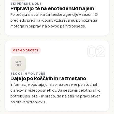
SKIPERSKE ŠOLE
Pripravijo te na enotedenski najem
Po tečaju si stranka čarterske agencije v sezoni. O
pregledu pred nakupom, vzdrževanju pomožnega
motorja in pripravi na plovbo pa niti besede.
02
SAMO DROBCI
BLOGI IN YOUTUBE
Dajejo po koščkih in razmetano
Informacije obstajajo, a so raztresene po stotinah
člankov in videoposnetkov. Da sestaviš celotno sliko,
potrebuješ leta – in srečo, da naletiš na pravo stvar
ob pravem trenutku.