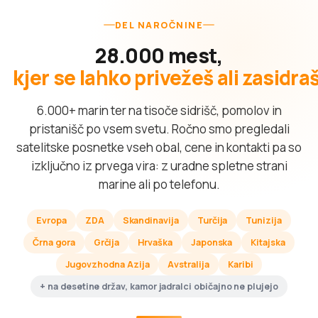
DEL NAROČNINE
28.000 mest,
kjer se lahko privežeš ali zasidra
6.000+ marin ter na tisoče sidrišč, pomolov in
pristanišč po vsem svetu. Ročno smo pregledali
satelitske posnetke vseh obal, cene in kontakti pa so
izključno iz prvega vira: z uradne spletne strani
marine ali po telefonu.
Evropa
ZDA
Skandinavija
Turčija
Tunizija
Črna gora
Grčija
Hrvaška
Japonska
Kitajska
Jugovzhodna Azija
Avstralija
Karibi
+ na desetine držav, kamor jadralci običajno ne plujejo