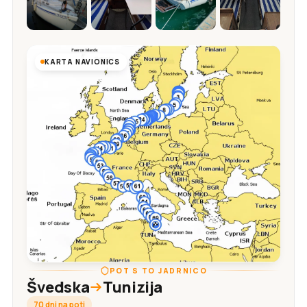
KARTA NAVIONICS
POT S TO JADRNICO
Švedska
Tunizija
70 dni na poti