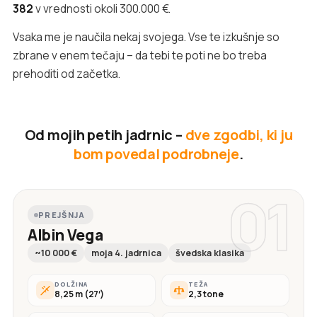
382
v vrednosti okoli 300.000 €.
Vsaka me je naučila nekaj svojega. Vse te izkušnje so
zbrane v enem tečaju – da tebi te poti ne bo treba
prehoditi od začetka.
Od mojih petih jadrnic –
dve zgodbi, ki ju
bom povedal podrobneje
.
01
PREJŠNJA
Albin Vega
~10 000 €
moja 4. jadrnica
švedska klasika
DOLŽINA
TEŽA
8,25 m (27′)
2,3 tone