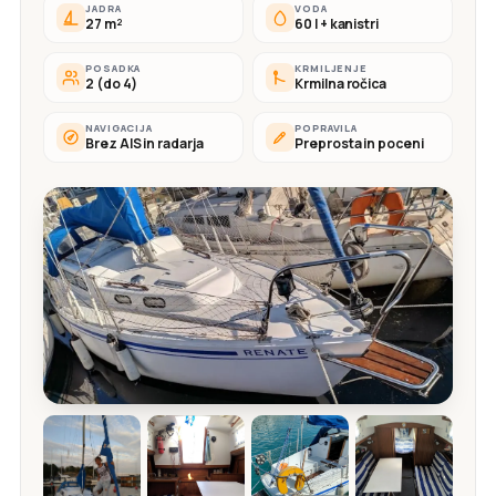
JADRA
VODA
27 m²
60 l + kanistri
POSADKA
KRMILJENJE
2 (do 4)
Krmilna ročica
NAVIGACIJA
POPRAVILA
Brez AIS in radarja
Preprosta in poceni