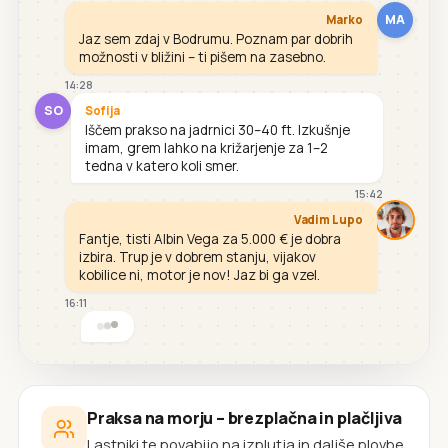
MA
Marko
Jaz sem zdaj v Bodrumu. Poznam par dobrih
možnosti v bližini – ti pišem na zasebno.
14:28
SO
Sofija
Iščem prakso na jadrnici 30–40 ft. Izkušnje
imam, grem lahko na križarjenje za 1–2
tedna v katero koli smer.
15:42
Vadim Lupo
Fantje, tisti Albin Vega za 5.000 € je dobra
izbira. Trup je v dobrem stanju, vijakov
kobilice ni, motor je nov! Jaz bi ga vzel.
16:11
Praksa na morju – brezplačna in plačljiva
Lastniki te povabijo na izplutja in daljše plovbe.