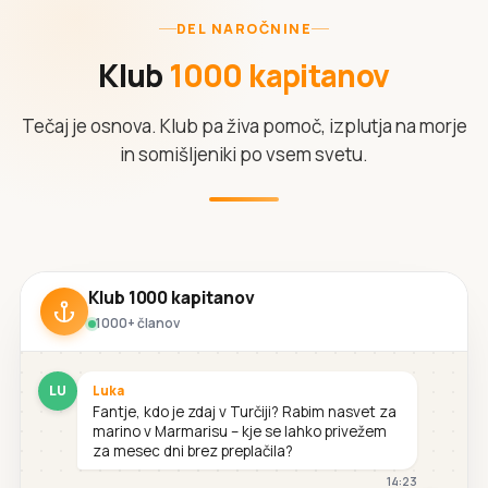
DEL NAROČNINE
Klub
1000 kapitanov
Tečaj je osnova. Klub pa živa pomoč, izplutja na morje
in somišljeniki po vsem svetu.
Klub 1000 kapitanov
1000+ članov
LU
Luka
Fantje, kdo je zdaj v Turčiji? Rabim nasvet za
marino v Marmarisu – kje se lahko privežem
za mesec dni brez preplačila?
14:23