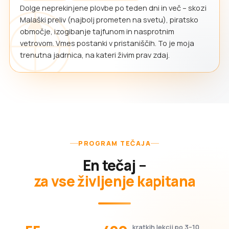
Dolge neprekinjene plovbe po teden dni in več – skozi
Malaški preliv (najbolj prometen na svetu), piratsko
območje, izogibanje tajfunom in nasprotnim
vetrovom. Vmes postanki v pristaniščih. To je moja
trenutna jadrnica, na kateri živim prav zdaj.
PROGRAM TEČAJA
En tečaj –
za vse življenje kapitana
kratkih lekcij po 3–10