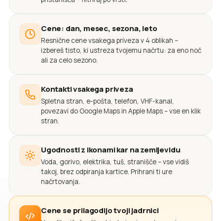
Cene: dan, mesec, sezona, leto
Resnične cene vsakega priveza v 4 oblikah –
izbereš tisto, ki ustreza tvojemu načrtu: za eno noč
ali za celo sezono.
Kontakti vsakega priveza
Spletna stran, e-pošta, telefon, VHF-kanal,
povezavi do Google Maps in Apple Maps – vse en klik
stran.
Ugodnosti z ikonami kar na zemljevidu
Voda, gorivo, elektrika, tuš, stranišče – vse vidiš
takoj, brez odpiranja kartice. Prihrani ti ure
načrtovanja.
Cene se prilagodijo tvoji jadrnici