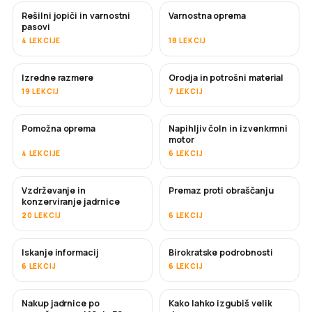
Rešilni jopiči in varnostni
Varnostna oprema
pasovi
4 LEKCIJE
18 LEKCIJ
Izredne razmere
Orodja in potrošni material
19 LEKCIJ
7 LEKCIJ
Pomožna oprema
Napihljiv čoln in izvenkrmni
motor
4 LEKCIJE
6 LEKCIJ
Vzdrževanje in
Premaz proti obraščanju
KMALU
konzerviranje jadrnice
20 LEKCIJ
6 LEKCIJ
Iskanje informacij
Birokratske podrobnosti
6 LEKCIJ
6 LEKCIJ
Nakup jadrnice po
Kako lahko izgubiš velik
KMALU
KMALU