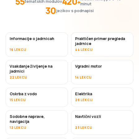
55
420
+
tematskih modulov
minut
30
jezikov s podnapisi
Informacije o jadrnicah
Praktičen primer pregleda
jadrnice
16 LEKCIJ
44 LEKCIJ
Vsakdanje življenje na
Vgradni motor
jadrnici
22 LEKCIJ
14 LEKCIJ
Oskrba z vodo
Elektrika
15 LEKCIJ
28 LEKCIJ
Sodobne naprave,
Navtični vozli
navigacija
12 LEKCIJ
23 LEKCIJ