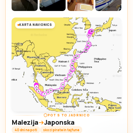
KARTA NAVIONICS
POT S TO JADRNICO
Malezija
Japonska
40 dni na poti
skozi pirate in tajfune