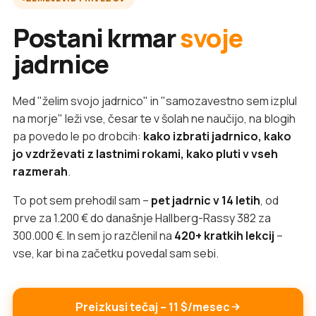
Postani krmar
svoje
jadrnice
Med "želim svojo jadrnico" in "samozavestno sem izplul
na morje" leži vse, česar te v šolah ne naučijo, na blogih
pa povedo le po drobcih:
kako izbrati jadrnico, kako
jo vzdrževati z lastnimi rokami, kako pluti v vseh
razmerah
.
To pot sem prehodil sam –
pet jadrnic v 14 letih
, od
prve za 1.200 € do današnje Hallberg-Rassy 382 za
300.000 €. In sem jo razčlenil na
420+ kratkih lekcij
–
vse, kar bi na začetku povedal sam sebi.
Preizkusi tečaj – 11 $/mesec