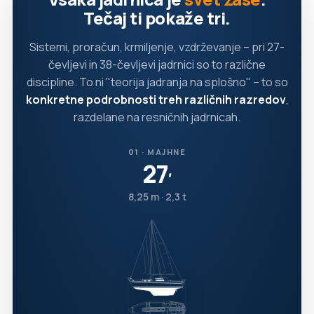
Tečaj ti pokaže tri.
Sistemi, proračun, krmiljenje, vzdrževanje – pri 27-
čevljevi in 38-čevljevi jadrnici so to različne
discipline. To ni "teorija jadranja na splošno" – to so
konkretne podrobnosti treh različnih razredov
,
razdelane na resničnih jadrnicah.
01 · MAJHNE
27
′
8,25 m · 2,3 t