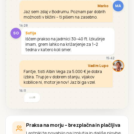
MA
Marko
Jaz sem zdaj v Bodrumu. Poznam par dobrih
možnosti v bližini – ti pišem na zasebno.
14:28
SO
Sofija
Iščem prakso na jadrnici 30–40 ft. Izkušnje
imam, grem lahko na križarjenje za 1–2
tedna v katero koli smer.
15:42
Vadim Lupo
Fantje, tisti Albin Vega za 5.000 € je dobra
izbira. Trup je v dobrem stanju, vijakov
kobilice ni, motor je nov! Jaz bi ga vzel.
16:11
Praksa na morju – brezplačna in plačljiva
Lastniki te povabijo na izplutja in daljše plovbe.