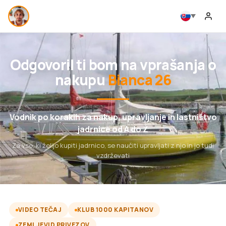
Odgovoril ti bom na vprašanja o
nakupu
Bianca 26
Vodnik po korakih za nakup, upravljanje in lastništvo
jadrnice od A do Ž
Za vse, ki želijo kupiti jadrnico, se naučiti upravljati z njo in jo tudi
vzdrževati
VIDEO TEČAJ
KLUB 1000 KAPITANOV
ZEMLJEVID PRIVEZOV