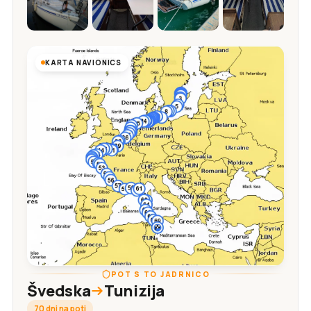
KARTA NAVIONICS
POT S TO JADRNICO
Švedska
Tunizija
70 dni na poti