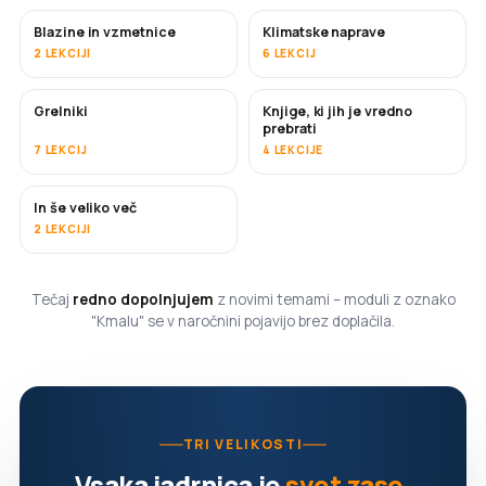
Blazine in vzmetnice
Klimatske naprave
KMALU
2 LEKCIJI
6 LEKCIJ
Grelniki
Knjige, ki jih je vredno
KMALU
KMALU
prebrati
7 LEKCIJ
4 LEKCIJE
In še veliko več
KMALU
2 LEKCIJI
Tečaj
redno dopolnjujem
z novimi temami – moduli z oznako
"Kmalu" se v naročnini pojavijo brez doplačila.
TRI VELIKOSTI
Vsaka jadrnica je
svet zase
.