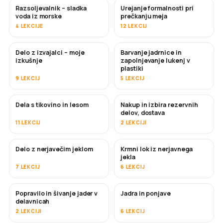
Razsoljevalnik – sladka
Urejanje formalnosti pri
KMALU
voda iz morske
prečkanju meja
4 LEKCIJE
12 LEKCIJ
Delo z izvajalci – moje
Barvanje jadrnice in
KMALU
KMALU
izkušnje
zapolnjevanje lukenj v
plastiki
9 LEKCIJ
5 LEKCIJ
Dela s tikovino in lesom
Nakup in izbira rezervnih
KMALU
delov, dostava
11 LEKCIJ
2 LEKCIJI
Delo z nerjavečim jeklom
Krmni lok iz nerjavnega
KMALU
jekla
7 LEKCIJ
6 LEKCIJ
Popravilo in šivanje jader v
Jadra in ponjave
KMALU
delavnicah
2 LEKCIJI
6 LEKCIJ