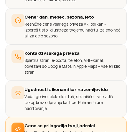
Cene: dan, mesec, sezona, leto
Resnične cene vsakega priveza v 4 oblikah –
izbereš tisto, ki ustreza tvojemu načrtu: za eno noč
ali za celo sezono.
Kontakti vsakega priveza
Spletna stran, e-pošta, telefon, VHF-kanal,
povezavi do Google Maps in Apple Maps – vse en klik
stran.
Ugodnosti z ikonami kar na zemljevidu
Voda, gorivo, elektrika, tuš, stranišče – vse vidiš
takoj, brez odpiranja kartice. Prihrani ti ure
načrtovanja.
Cene se prilagodijo tvoji jadrnici