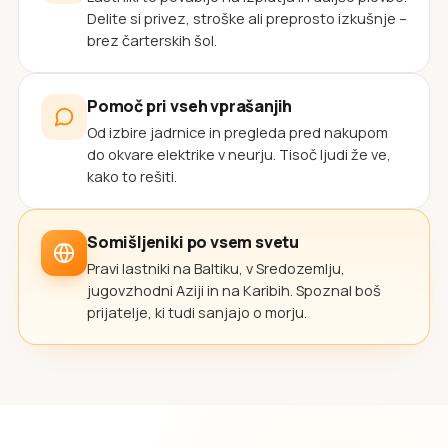
Delite si privez, stroške ali preprosto izkušnje –
brez čarterskih šol.
Pomoč pri vseh vprašanjih
Od izbire jadrnice in pregleda pred nakupom
do okvare elektrike v neurju. Tisoč ljudi že ve,
kako to rešiti.
Somišljeniki po vsem svetu
Pravi lastniki na Baltiku, v Sredozemlju,
jugovzhodni Aziji in na Karibih. Spoznal boš
prijatelje, ki tudi sanjajo o morju.