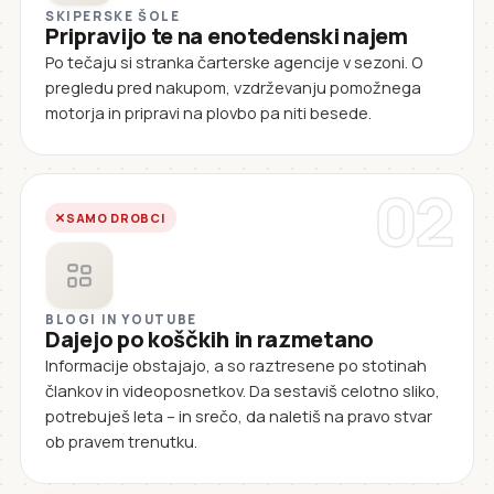
SKIPERSKE ŠOLE
Pripravijo te na enotedenski najem
Po tečaju si stranka čarterske agencije v sezoni. O
pregledu pred nakupom, vzdrževanju pomožnega
motorja in pripravi na plovbo pa niti besede.
02
SAMO DROBCI
BLOGI IN YOUTUBE
Dajejo po koščkih in razmetano
Informacije obstajajo, a so raztresene po stotinah
člankov in videoposnetkov. Da sestaviš celotno sliko,
potrebuješ leta – in srečo, da naletiš na pravo stvar
ob pravem trenutku.