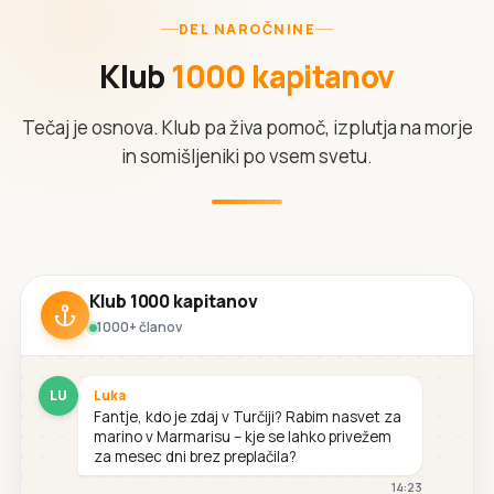
DEL NAROČNINE
Klub
1000 kapitanov
Tečaj je osnova. Klub pa živa pomoč, izplutja na morje
in somišljeniki po vsem svetu.
Klub 1000 kapitanov
1000+ članov
LU
Luka
Fantje, kdo je zdaj v Turčiji? Rabim nasvet za
marino v Marmarisu – kje se lahko privežem
za mesec dni brez preplačila?
14:23