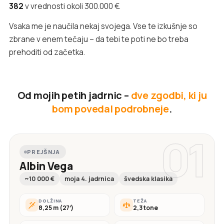
382
v vrednosti okoli 300.000 €.
Vsaka me je naučila nekaj svojega. Vse te izkušnje so
zbrane v enem tečaju – da tebi te poti ne bo treba
prehoditi od začetka.
Od mojih petih jadrnic –
dve zgodbi, ki ju
bom povedal podrobneje
.
01
PREJŠNJA
Albin Vega
~10 000 €
moja 4. jadrnica
švedska klasika
DOLŽINA
TEŽA
8,25 m (27′)
2,3 tone