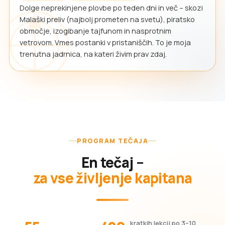
Dolge neprekinjene plovbe po teden dni in več – skozi
Malaški preliv (najbolj prometen na svetu), piratsko
območje, izogibanje tajfunom in nasprotnim
vetrovom. Vmes postanki v pristaniščih. To je moja
trenutna jadrnica, na kateri živim prav zdaj.
PROGRAM TEČAJA
En tečaj –
za vse življenje kapitana
kratkih lekcij po 3–10