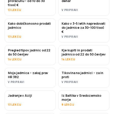
proračunu – od 10 do 30
denar
tisoč €
13 LEKCIJ
V PRIPRAVI
Kako dobičkonosno prodati
Kako v 3–5 letih napredovati
NOVO
NOVO
jadrnico
do jadrnice za 30–100 tisoč
€
13 LEKCIJ
V PRIPRAVI
Pregled tipov jadrnic od 22
Kje kupiti in prodati
KMALU
KMALU
do 50 čevljev
jadrnico od 22 do 50 čevljev
14 LEKCIJ
14 LEKCIJ
Moja jadrnica – zakaj prav
Tikovina na jadrnici – za in
KMALU
KMALU
HR 382
proti
V PRIPRAVI
V PRIPRAVI
Jadranje v Aziji
Iz Baltika v Sredozemsko
KMALU
KMALU
morje
13 LEKCIJ
9 LEKCIJ