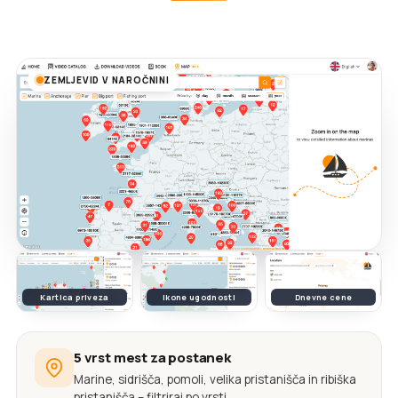
ZEMLJEVID V NAROČNINI
Kartica priveza
Ikone ugodnosti
Dnevne cene
5 vrst mest za postanek
Marine, sidrišča, pomoli, velika pristanišča in ribiška
pristanišča – filtriraj po vrsti.