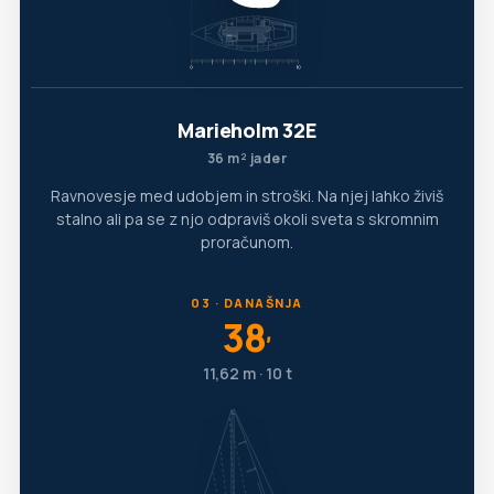
Marieholm 32E
36 m² jader
Ravnovesje med udobjem in stroški. Na njej lahko živiš
stalno ali pa se z njo odpraviš okoli sveta s skromnim
proračunom.
03 · DANAŠNJA
38
′
11,62 m · 10 t