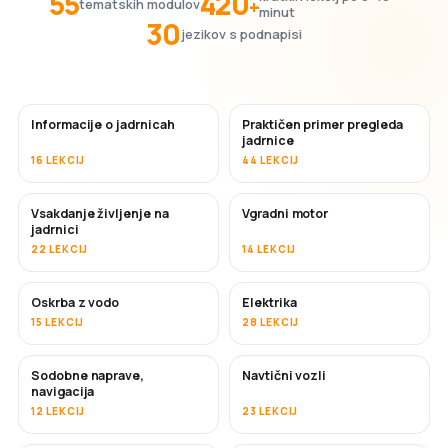
55
420
+
tematskih modulov
minut
30
jezikov s podnapisi
Informacije o jadrnicah
Praktičen primer pregleda
jadrnice
16 LEKCIJ
44 LEKCIJ
Vsakdanje življenje na
Vgradni motor
jadrnici
22 LEKCIJ
14 LEKCIJ
Oskrba z vodo
Elektrika
15 LEKCIJ
28 LEKCIJ
Sodobne naprave,
Navtični vozli
navigacija
12 LEKCIJ
23 LEKCIJ