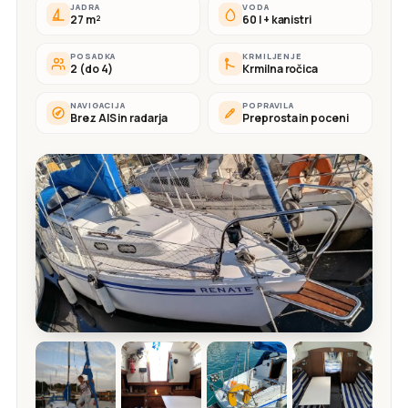
JADRA
VODA
27 m²
60 l + kanistri
POSADKA
KRMILJENJE
2 (do 4)
Krmilna ročica
NAVIGACIJA
POPRAVILA
Brez AIS in radarja
Preprosta in poceni