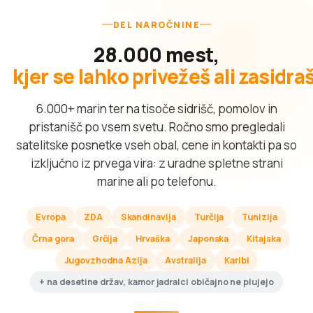
DEL NAROČNINE
28.000 mest,
kjer se lahko privežeš ali zasidra
6.000+ marin ter na tisoče sidrišč, pomolov in
pristanišč po vsem svetu. Ročno smo pregledali
satelitske posnetke vseh obal, cene in kontakti pa so
izključno iz prvega vira: z uradne spletne strani
marine ali po telefonu.
Evropa
ZDA
Skandinavija
Turčija
Tunizija
Črna gora
Grčija
Hrvaška
Japonska
Kitajska
Jugovzhodna Azija
Avstralija
Karibi
+ na desetine držav, kamor jadralci običajno ne plujejo