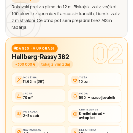
Rokavski preliv s plimo do 12 m, Biskajski zaliv, več kot
100 plovnih zapornic v francoskih kanalih, Lionski zaliv
z mistralom. Celotno pot sem prejadral brez AIS in
radarja.
02
DANES · V UPORABI
Hallberg-Rassy 382
~300 000 €
tukaj živim zdaj
DOLŽINA
TEŽA
11,62 m (38′)
10 ton
JADRA
VODA
70 m²
580 l + razsoljevalnik
KRMILJENJE
POSADKA
Krmilni obroč +
2–5 oseb
avtopilot
NAVIGACIJA
ELEKTRIKA