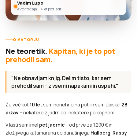
Vadim Lupo
Avtor tečaja · 14 let pod jadri
O AVTORJU
Ne teoretik.
Kapitan, ki je to pot
prehodil sam.
"Ne obnavljam knjig. Delim tisto, kar sem
prehodil sam – z vsemi napakami in uspehi."
Že več kot
10 let
sem nenehno na poti in sem obiskal
28
držav
– nekatere z jadrnico, nekatere po kopnem.
V lasti sem imel
pet jadrnic
– od prve za 1.200 € in
zložljivega katamarana do današnjega
Hallberg-Rassy