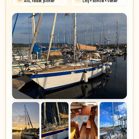
AIS, radar, ploter
Litij + sonce + veter