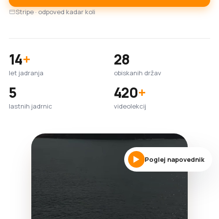
Stripe · odpoved kadar koli
14
+
28
let jadranja
obiskanih držav
5
420
+
lastnih jadrnic
videolekcij
Poglej napovednik