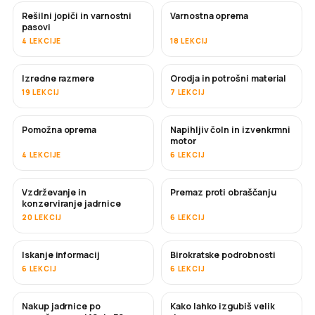
Rešilni jopiči in varnostni
Varnostna oprema
pasovi
4 LEKCIJE
18 LEKCIJ
Izredne razmere
Orodja in potrošni material
19 LEKCIJ
7 LEKCIJ
Pomožna oprema
Napihljiv čoln in izvenkrmni
motor
4 LEKCIJE
6 LEKCIJ
Vzdrževanje in
Premaz proti obraščanju
KMALU
konzerviranje jadrnice
20 LEKCIJ
6 LEKCIJ
Iskanje informacij
Birokratske podrobnosti
6 LEKCIJ
6 LEKCIJ
Nakup jadrnice po
Kako lahko izgubiš velik
KMALU
KMALU