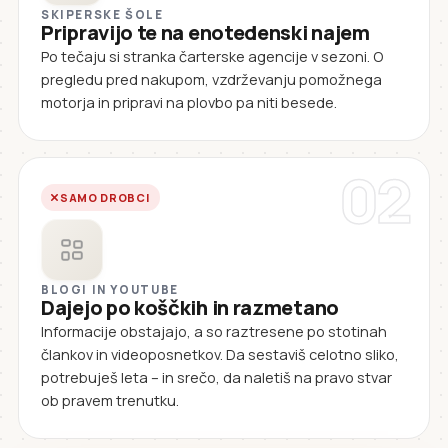
SKIPERSKE ŠOLE
Pripravijo te na enotedenski najem
Po tečaju si stranka čarterske agencije v sezoni. O
pregledu pred nakupom, vzdrževanju pomožnega
motorja in pripravi na plovbo pa niti besede.
02
SAMO DROBCI
BLOGI IN YOUTUBE
Dajejo po koščkih in razmetano
Informacije obstajajo, a so raztresene po stotinah
člankov in videoposnetkov. Da sestaviš celotno sliko,
potrebuješ leta – in srečo, da naletiš na pravo stvar
ob pravem trenutku.