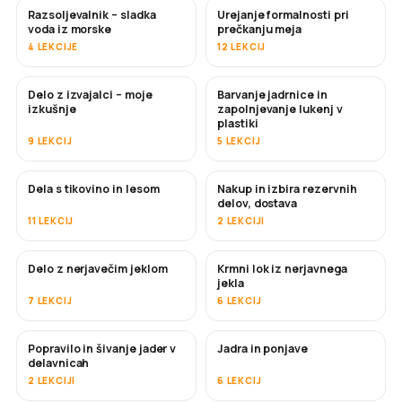
Razsoljevalnik – sladka
Urejanje formalnosti pri
KMALU
voda iz morske
prečkanju meja
4 LEKCIJE
12 LEKCIJ
Delo z izvajalci – moje
Barvanje jadrnice in
KMALU
KMALU
izkušnje
zapolnjevanje lukenj v
plastiki
9 LEKCIJ
5 LEKCIJ
Dela s tikovino in lesom
Nakup in izbira rezervnih
KMALU
delov, dostava
11 LEKCIJ
2 LEKCIJI
Delo z nerjavečim jeklom
Krmni lok iz nerjavnega
KMALU
jekla
7 LEKCIJ
6 LEKCIJ
Popravilo in šivanje jader v
Jadra in ponjave
KMALU
delavnicah
2 LEKCIJI
6 LEKCIJ