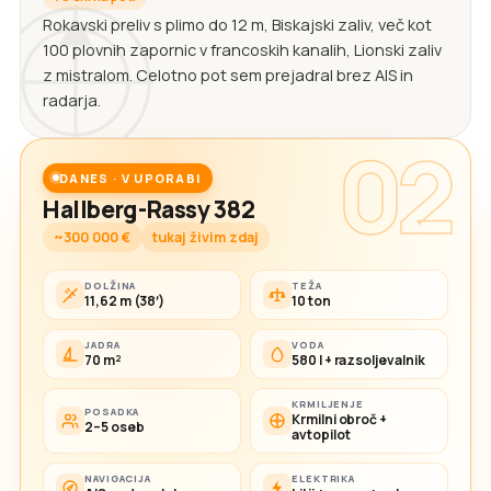
Rokavski preliv s plimo do 12 m, Biskajski zaliv, več kot
100 plovnih zapornic v francoskih kanalih, Lionski zaliv
z mistralom. Celotno pot sem prejadral brez AIS in
radarja.
02
DANES · V UPORABI
Hallberg-Rassy 382
~300 000 €
tukaj živim zdaj
DOLŽINA
TEŽA
11,62 m (38′)
10 ton
JADRA
VODA
70 m²
580 l + razsoljevalnik
KRMILJENJE
POSADKA
Krmilni obroč +
2–5 oseb
avtopilot
NAVIGACIJA
ELEKTRIKA