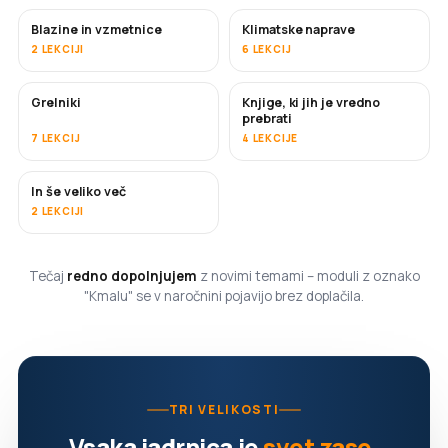
Blazine in vzmetnice
Klimatske naprave
KMALU
2 LEKCIJI
6 LEKCIJ
Grelniki
Knjige, ki jih je vredno
KMALU
KMALU
prebrati
7 LEKCIJ
4 LEKCIJE
In še veliko več
KMALU
2 LEKCIJI
Tečaj
redno dopolnjujem
z novimi temami – moduli z oznako
"Kmalu" se v naročnini pojavijo brez doplačila.
TRI VELIKOSTI
Vsaka jadrnica je
svet zase
.