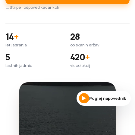
Stripe · odpoved kadar koli
14
+
28
let jadranja
obiskanih držav
5
420
+
lastnih jadrnic
videolekcij
Poglej napovednik