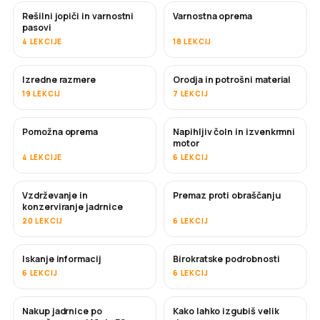
Rešilni jopiči in varnostni
Varnostna oprema
pasovi
4 LEKCIJE
18 LEKCIJ
Izredne razmere
Orodja in potrošni material
19 LEKCIJ
7 LEKCIJ
Pomožna oprema
Napihljiv čoln in izvenkrmni
motor
4 LEKCIJE
6 LEKCIJ
Vzdrževanje in
Premaz proti obraščanju
KMALU
konzerviranje jadrnice
20 LEKCIJ
6 LEKCIJ
Iskanje informacij
Birokratske podrobnosti
6 LEKCIJ
6 LEKCIJ
Nakup jadrnice po
Kako lahko izgubiš velik
KMALU
KMALU