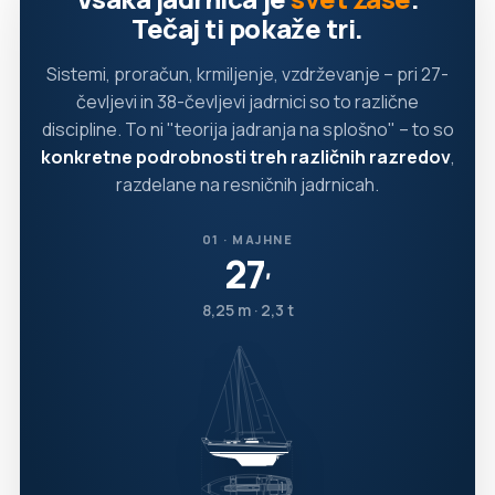
Tečaj ti pokaže tri.
Sistemi, proračun, krmiljenje, vzdrževanje – pri 27-
čevljevi in 38-čevljevi jadrnici so to različne
discipline. To ni "teorija jadranja na splošno" – to so
konkretne podrobnosti treh različnih razredov
,
razdelane na resničnih jadrnicah.
01 · MAJHNE
27
′
8,25 m · 2,3 t