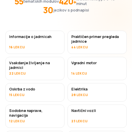
55
420
+
tematskih modulov
minut
30
jezikov s podnapisi
Informacije o jadrnicah
Praktičen primer pregleda
jadrnice
16 LEKCIJ
44 LEKCIJ
Vsakdanje življenje na
Vgradni motor
jadrnici
22 LEKCIJ
14 LEKCIJ
Oskrba z vodo
Elektrika
15 LEKCIJ
28 LEKCIJ
Sodobne naprave,
Navtični vozli
navigacija
12 LEKCIJ
23 LEKCIJ