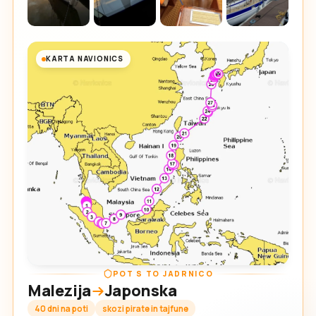
KARTA NAVIONICS
POT S TO JADRNICO
Malezija
Japonska
40 dni na poti
skozi pirate in tajfune