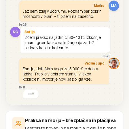
MA
Marko
Jaz sem zdaj v Bodrumu. Poznam par dobrih
možnosti v bližini – ti pišem na zasebno.
14:28
SO
Sofija
Iščem prakso na jadrnici 30–40 ft. Izkušnje
imam, grem lahko na križarjenje za 1–2
tedna v katero koli smer.
15:42
Vadim Lupo
Fantje, tisti Albin Vega za 5.000 € je dobra
izbira. Trup je v dobrem stanju, vijakov
kobilice ni, motor je nov! Jaz bi ga vzel.
16:11
Praksa na morju – brezplačna in plačljiva
Lastniki te povabijo na izplutja in daljše plovbe.