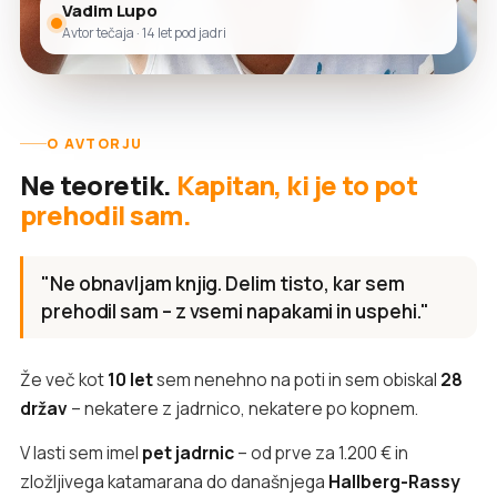
Vadim Lupo
Avtor tečaja · 14 let pod jadri
O AVTORJU
Ne teoretik.
Kapitan, ki je to pot
prehodil sam.
"Ne obnavljam knjig. Delim tisto, kar sem
prehodil sam – z vsemi napakami in uspehi."
Že več kot
10 let
sem nenehno na poti in sem obiskal
28
držav
– nekatere z jadrnico, nekatere po kopnem.
V lasti sem imel
pet jadrnic
– od prve za 1.200 € in
zložljivega katamarana do današnjega
Hallberg-Rassy