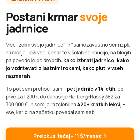
Postani krmar
svoje
jadrnice
Med "želim svojo jadrnico" in "samozavestno sem izplul
na morje" leži vse, česar te v šolah ne naučijo, na blogih
pa povedo le po drobcih:
kako izbrati jadrnico, kako
jo vzdrževati z lastnimi rokami, kako pluti v vseh
razmerah
.
To pot sem prehodil sam –
pet jadrnic v 14 letih
, od
prve za 1.200 € do današnje Hallberg-Rassy 382 za
300.000 €. In sem jo razčlenil na
420+ kratkih lekcij
–
vse, kar bi na začetku povedal sam sebi.
Preizkusi tečaj – 11 $/mesec