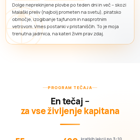
Dolge neprekinjene plovbe po teden dni in več – skozi
Malaški preliv (najbolj prometen na svetu), piratsko
območje, izogibanje tajfunom in nasprotnim
vetrovom. Vmes postanki v pristaniščih. To je moja
trenutna jadrnica, na kateri živim prav zdaj.
PROGRAM TEČAJA
En tečaj –
za vse življenje kapitana
kratkih lekcij po 3–10