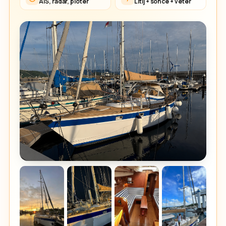
AIS, radar, ploter
Litij + sonce + veter