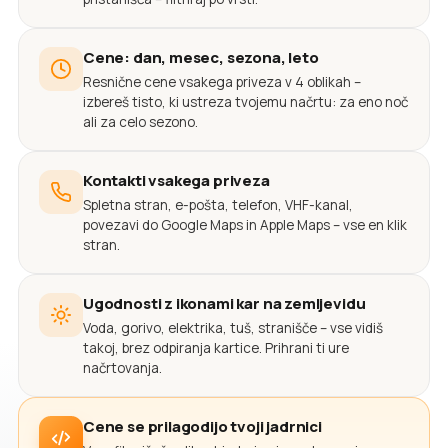
Cene: dan, mesec, sezona, leto
Resnične cene vsakega priveza v 4 oblikah –
izbereš tisto, ki ustreza tvojemu načrtu: za eno noč
ali za celo sezono.
Kontakti vsakega priveza
Spletna stran, e-pošta, telefon, VHF-kanal,
povezavi do Google Maps in Apple Maps – vse en klik
stran.
Ugodnosti z ikonami kar na zemljevidu
Voda, gorivo, elektrika, tuš, stranišče – vse vidiš
takoj, brez odpiranja kartice. Prihrani ti ure
načrtovanja.
Cene se prilagodijo tvoji jadrnici