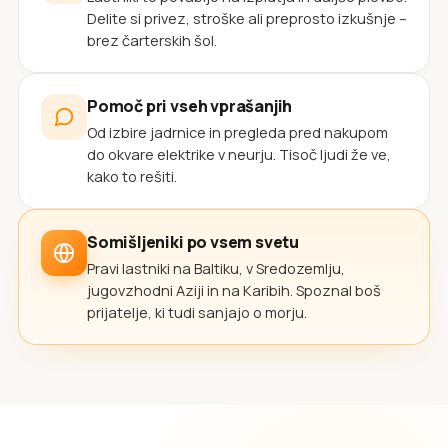
Delite si privez, stroške ali preprosto izkušnje –
brez čarterskih šol.
Pomoč pri vseh vprašanjih
Od izbire jadrnice in pregleda pred nakupom
do okvare elektrike v neurju. Tisoč ljudi že ve,
kako to rešiti.
Somišljeniki po vsem svetu
Pravi lastniki na Baltiku, v Sredozemlju,
jugovzhodni Aziji in na Karibih. Spoznal boš
prijatelje, ki tudi sanjajo o morju.