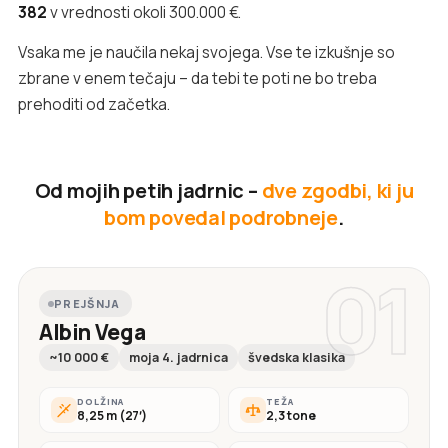
382
v vrednosti okoli 300.000 €.
Vsaka me je naučila nekaj svojega. Vse te izkušnje so
zbrane v enem tečaju – da tebi te poti ne bo treba
prehoditi od začetka.
Od mojih petih jadrnic –
dve zgodbi, ki ju
bom povedal podrobneje
.
01
PREJŠNJA
Albin Vega
~10 000 €
moja 4. jadrnica
švedska klasika
DOLŽINA
TEŽA
8,25 m (27′)
2,3 tone