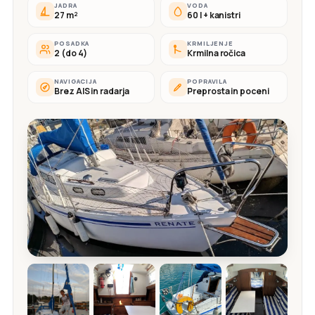
JADRA
VODA
27 m²
60 l + kanistri
POSADKA
KRMILJENJE
2 (do 4)
Krmilna ročica
NAVIGACIJA
POPRAVILA
Brez AIS in radarja
Preprosta in poceni