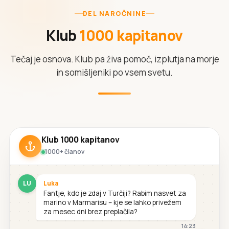
DEL NAROČNINE
Klub
1000 kapitanov
Tečaj je osnova. Klub pa živa pomoč, izplutja na morje
in somišljeniki po vsem svetu.
Klub 1000 kapitanov
1000+ članov
LU
Luka
Fantje, kdo je zdaj v Turčiji? Rabim nasvet za
marino v Marmarisu – kje se lahko privežem
za mesec dni brez preplačila?
14:23