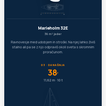
Marieholm 32E
36 m² jader
Ravnovesje med udobjem in stroški. Na njej lahko živiš
stalno ali pa se z njo odpraviš okoli sveta s skromnim
proračunom.
03 · DANAŠNJA
38
′
11,62 m · 10 t