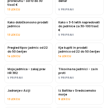
proračunu – od 10 do 30
denar
tisoč €
13 LEKCIJ
V PRIPRAVI
Kako dobičkonosno prodati
Kako v 3–5 letih napredovati
NOVO
NOVO
jadrnico
do jadrnice za 30–100 tisoč
€
13 LEKCIJ
V PRIPRAVI
Pregled tipov jadrnic od 22
Kje kupiti in prodati
KMALU
KMALU
do 50 čevljev
jadrnico od 22 do 50 čevljev
14 LEKCIJ
14 LEKCIJ
Moja jadrnica – zakaj prav
Tikovina na jadrnici – za in
KMALU
KMALU
HR 382
proti
V PRIPRAVI
V PRIPRAVI
Jadranje v Aziji
Iz Baltika v Sredozemsko
KMALU
KMALU
morje
13 LEKCIJ
9 LEKCIJ