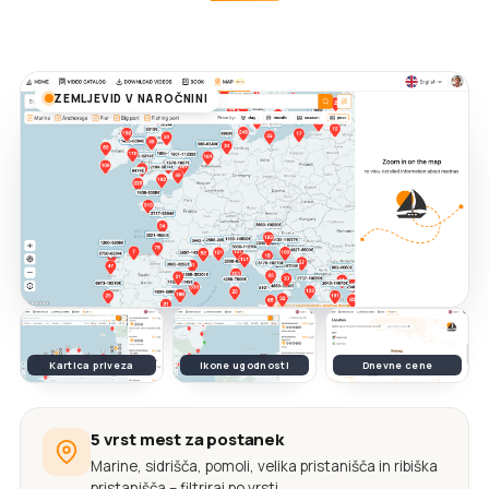
ZEMLJEVID V NAROČNINI
Kartica priveza
Ikone ugodnosti
Dnevne cene
5 vrst mest za postanek
Marine, sidrišča, pomoli, velika pristanišča in ribiška
pristanišča – filtriraj po vrsti.