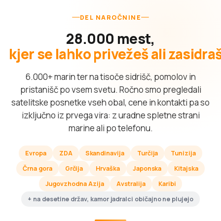
DEL NAROČNINE
28.000 mest,
kjer se lahko privežeš ali zasidra
6.000+ marin ter na tisoče sidrišč, pomolov in
pristanišč po vsem svetu. Ročno smo pregledali
satelitske posnetke vseh obal, cene in kontakti pa so
izključno iz prvega vira: z uradne spletne strani
marine ali po telefonu.
Evropa
ZDA
Skandinavija
Turčija
Tunizija
Črna gora
Grčija
Hrvaška
Japonska
Kitajska
Jugovzhodna Azija
Avstralija
Karibi
+ na desetine držav, kamor jadralci običajno ne plujejo