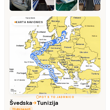
KARTA NAVIONICS
POT S TO JADRNICO
Švedska
Tunizija
70 dni na poti