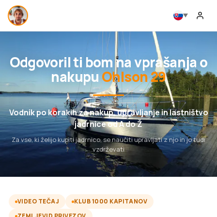
Odgovoril ti bom na vprašanja o
nakupu
Ohlson 29
Vodnik po korakih za nakup, upravljanje in lastništvo
jadrnice od A do Ž
Za vse, ki želijo kupiti jadrnico, se naučiti upravljati z njo in jo tudi
vzdrževati
VIDEO TEČAJ
KLUB 1000 KAPITANOV
ZEMLJEVID PRIVEZOV