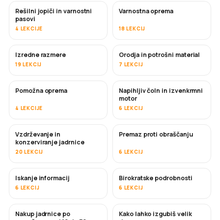
Rešilni jopiči in varnostni
Varnostna oprema
pasovi
4 LEKCIJE
18 LEKCIJ
Izredne razmere
Orodja in potrošni material
19 LEKCIJ
7 LEKCIJ
Pomožna oprema
Napihljiv čoln in izvenkrmni
motor
4 LEKCIJE
6 LEKCIJ
Vzdrževanje in
Premaz proti obraščanju
KMALU
konzerviranje jadrnice
20 LEKCIJ
6 LEKCIJ
Iskanje informacij
Birokratske podrobnosti
6 LEKCIJ
6 LEKCIJ
Nakup jadrnice po
Kako lahko izgubiš velik
KMALU
KMALU