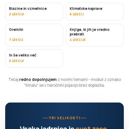
Blazine in vzmetnice
Klimatske naprave
KMALU
2 LEKCIJI
6 LEKCIJ
Grelniki
Knjige, ki jih je vredno
KMALU
KMALU
prebrati
7 LEKCIJ
4 LEKCIJE
In še veliko več
KMALU
2 LEKCIJI
Tečaj
redno dopolnjujem
z novimi temami – moduli z oznako
"Kmalu" se v naročnini pojavijo brez doplačila.
TRI VELIKOSTI
Vsaka jadrnica je
svet zase
.