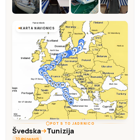
KARTA NAVIONICS
POT S TO JADRNICO
Švedska
Tunizija
70 dni na poti