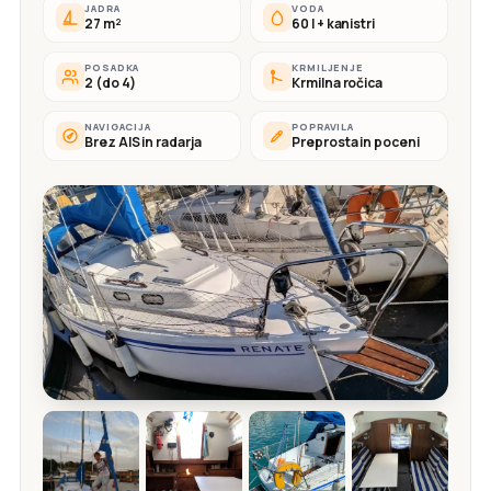
JADRA
VODA
27 m²
60 l + kanistri
POSADKA
KRMILJENJE
2 (do 4)
Krmilna ročica
NAVIGACIJA
POPRAVILA
Brez AIS in radarja
Preprosta in poceni