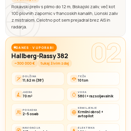
Rokavski preliv s plimo do 12 m, Biskajski zaliv, več kot
100 plovnih zapornic v francoskih kanalih, Lionski zaliv
z mistralom. Celotno pot sem prejadral brez AIS in
radarja.
02
DANES · V UPORABI
Hallberg-Rassy 382
~300 000 €
tukaj živim zdaj
DOLŽINA
TEŽA
11,62 m (38′)
10 ton
JADRA
VODA
70 m²
580 l + razsoljevalnik
KRMILJENJE
POSADKA
Krmilni obroč +
2–5 oseb
avtopilot
NAVIGACIJA
ELEKTRIKA