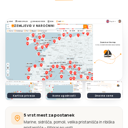
ZEMLJEVID V NAROČNINI
Kartica priveza
Ikone ugodnosti
Dnevne cene
5 vrst mest za postanek
Marine, sidrišča, pomoli, velika pristanišča in ribiška
pristanišča – filtriraj po vrsti.