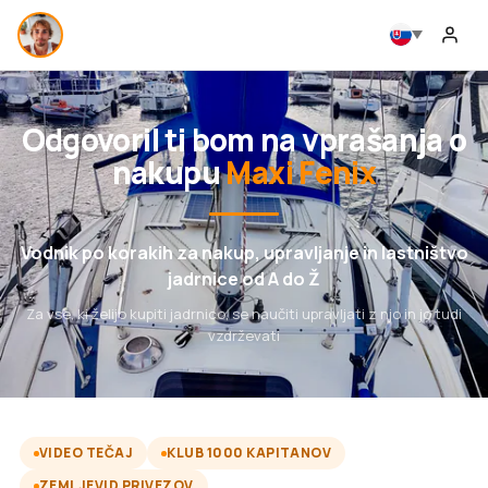
Odgovoril ti bom na vprašanja o
nakupu
Maxi Fenix
Vodnik po korakih za nakup, upravljanje in lastništvo
jadrnice od A do Ž
Za vse, ki želijo kupiti jadrnico, se naučiti upravljati z njo in jo tudi
vzdrževati
VIDEO TEČAJ
KLUB 1000 KAPITANOV
ZEMLJEVID PRIVEZOV