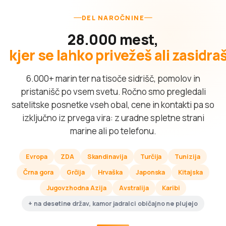
DEL NAROČNINE
28.000 mest,
kjer se lahko privežeš ali zasidra
6.000+ marin ter na tisoče sidrišč, pomolov in
pristanišč po vsem svetu. Ročno smo pregledali
satelitske posnetke vseh obal, cene in kontakti pa so
izključno iz prvega vira: z uradne spletne strani
marine ali po telefonu.
Evropa
ZDA
Skandinavija
Turčija
Tunizija
Črna gora
Grčija
Hrvaška
Japonska
Kitajska
Jugovzhodna Azija
Avstralija
Karibi
+ na desetine držav, kamor jadralci običajno ne plujejo