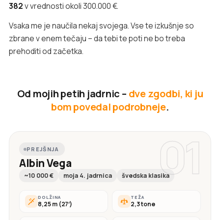
382
v vrednosti okoli 300.000 €.
Vsaka me je naučila nekaj svojega. Vse te izkušnje so
zbrane v enem tečaju – da tebi te poti ne bo treba
prehoditi od začetka.
Od mojih petih jadrnic –
dve zgodbi, ki ju
bom povedal podrobneje
.
01
PREJŠNJA
Albin Vega
~10 000 €
moja 4. jadrnica
švedska klasika
DOLŽINA
TEŽA
8,25 m (27′)
2,3 tone