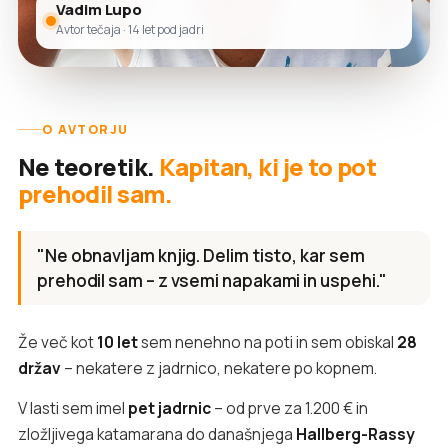
Vadim Lupo
Avtor tečaja · 14 let pod jadri
O AVTORJU
Ne teoretik.
Kapitan, ki je to pot
prehodil sam.
"Ne obnavljam knjig. Delim tisto, kar sem
prehodil sam – z vsemi napakami in uspehi."
Že več kot
10 let
sem nenehno na poti in sem obiskal
28
držav
– nekatere z jadrnico, nekatere po kopnem.
V lasti sem imel
pet jadrnic
– od prve za 1.200 € in
zložljivega katamarana do današnjega
Hallberg-Rassy