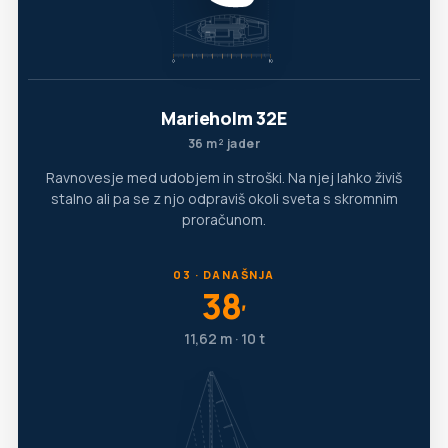
Marieholm 32E
36 m² jader
Ravnovesje med udobjem in stroški. Na njej lahko živiš
stalno ali pa se z njo odpraviš okoli sveta s skromnim
proračunom.
03 · DANAŠNJA
38
′
11,62 m · 10 t