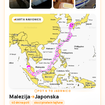
KARTA NAVIONICS
POT S TO JADRNICO
Malezija
Japonska
40 dni na poti
skozi pirate in tajfune