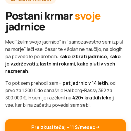
Postani krmar
svoje
jadrnice
Med "želim svojo jadrnico" in "samozavestno sem izplul
na morje" leži vse, česar te v šolah ne naučijo, na blogih
pa povedo le po drobcih:
kako izbrati jadrnico, kako
jo vzdrževati z lastnimi rokami, kako pluti v vseh
razmerah
.
To pot sem prehodil sam –
pet jadrnic v 14 letih
, od
prve za 1.200 € do današnje Hallberg-Rassy 382 za
300.000 €. In sem jo razčlenil na
420+ kratkih lekcij
–
vse, kar bi na začetku povedal sam sebi.
Preizkusi tečaj – 11 $/mesec