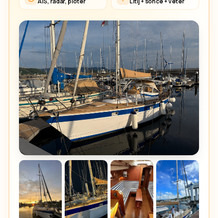
AIS, radar, ploter
Litij + sonce + veter