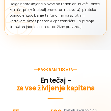
Dolge neprekinjene plovbe po teden dni in več – skozi
Malaški preliv (najbolj prometen na svetu), piratsko
območje, izogibanje tajfunom in nasprotnim
vetrovom. Vmes postanki v pristaniščih. To je moja
trenutna jadrnica, na kateri živim prav zdaj.
PROGRAM TEČAJA
En tečaj –
za vse življenje kapitana
kratkih lekcij po 3–10