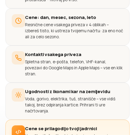
Cene: dan, mesec, sezona, leto
Resnične cene vsakega priveza v 4 oblikah –
izbereš tisto, ki ustreza tvojemu načrtu: za eno noč
ali za celo sezono.
Kontakti vsakega priveza
Spletna stran, e-pošta, telefon, VHF-kanal,
povezavi do Google Maps in Apple Maps – vse en klik
stran.
Ugodnosti z ikonami kar na zemljevidu
Voda, gorivo, elektrika, tuš, stranišče – vse vidiš
takoj, brez odpiranja kartice. Prihrani ti ure
načrtovanja.
Cene se prilagodijo tvoji jadrnici