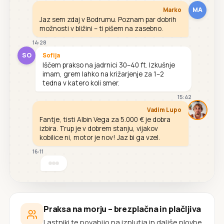
MA
Marko
Jaz sem zdaj v Bodrumu. Poznam par dobrih
možnosti v bližini – ti pišem na zasebno.
14:28
SO
Sofija
Iščem prakso na jadrnici 30–40 ft. Izkušnje
imam, grem lahko na križarjenje za 1–2
tedna v katero koli smer.
15:42
Vadim Lupo
Fantje, tisti Albin Vega za 5.000 € je dobra
izbira. Trup je v dobrem stanju, vijakov
kobilice ni, motor je nov! Jaz bi ga vzel.
16:11
Praksa na morju – brezplačna in plačljiva
Lastniki te povabijo na izplutja in daljše plovbe.