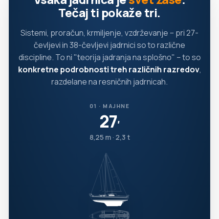
Tečaj ti pokaže tri.
Sistemi, proračun, krmiljenje, vzdrževanje – pri 27-
čevljevi in 38-čevljevi jadrnici so to različne
discipline. To ni "teorija jadranja na splošno" – to so
konkretne podrobnosti treh različnih razredov
,
razdelane na resničnih jadrnicah.
01 · MAJHNE
27
′
8,25 m · 2,3 t