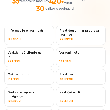
55
420
+
tematskih modulov
minut
30
jezikov s podnapisi
Informacije o jadrnicah
Praktičen primer pregleda
jadrnice
16 LEKCIJ
44 LEKCIJ
Vsakdanje življenje na
Vgradni motor
jadrnici
22 LEKCIJ
14 LEKCIJ
Oskrba z vodo
Elektrika
15 LEKCIJ
28 LEKCIJ
Sodobne naprave,
Navtični vozli
navigacija
12 LEKCIJ
23 LEKCIJ