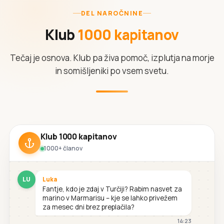
DEL NAROČNINE
Klub
1000 kapitanov
Tečaj je osnova. Klub pa živa pomoč, izplutja na morje
in somišljeniki po vsem svetu.
Klub 1000 kapitanov
1000+ članov
LU
Luka
Fantje, kdo je zdaj v Turčiji? Rabim nasvet za
marino v Marmarisu – kje se lahko privežem
za mesec dni brez preplačila?
14:23