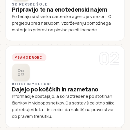
SKIPERSKE ŠOLE
Pripravijo te na enotedenski najem
Po tečaju si stranka čarterske agencije v sezoni. O
pregledu pred nakupom, vzdrževanju pomožnega
motorja in pripravi na plovbo pa niti besede.
02
SAMO DROBCI
BLOGI IN YOUTUBE
Dajejo po koščkih in razmetano
Informacije obstajajo, a so raztresene po stotinah
člankov in videoposnetkov. Da sestaviš celotno sliko,
potrebuješ leta – in srečo, da naletiš na pravo stvar
ob pravem trenutku.