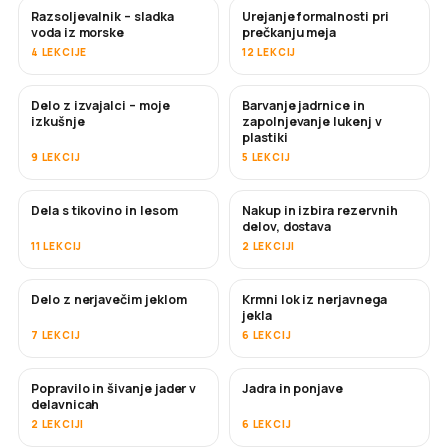
Razsoljevalnik – sladka
Urejanje formalnosti pri
KMALU
voda iz morske
prečkanju meja
4 LEKCIJE
12 LEKCIJ
Delo z izvajalci – moje
Barvanje jadrnice in
KMALU
KMALU
izkušnje
zapolnjevanje lukenj v
plastiki
9 LEKCIJ
5 LEKCIJ
Dela s tikovino in lesom
Nakup in izbira rezervnih
KMALU
delov, dostava
11 LEKCIJ
2 LEKCIJI
Delo z nerjavečim jeklom
Krmni lok iz nerjavnega
KMALU
jekla
7 LEKCIJ
6 LEKCIJ
Popravilo in šivanje jader v
Jadra in ponjave
KMALU
delavnicah
2 LEKCIJI
6 LEKCIJ