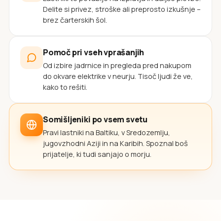
Delite si privez, stroške ali preprosto izkušnje –
brez čarterskih šol.
Pomoč pri vseh vprašanjih
Od izbire jadrnice in pregleda pred nakupom
do okvare elektrike v neurju. Tisoč ljudi že ve,
kako to rešiti.
Somišljeniki po vsem svetu
Pravi lastniki na Baltiku, v Sredozemlju,
jugovzhodni Aziji in na Karibih. Spoznal boš
prijatelje, ki tudi sanjajo o morju.