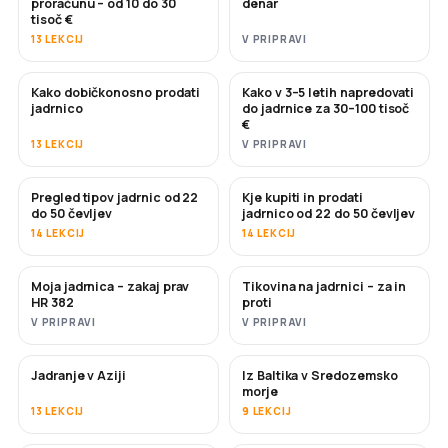
proračunu – od 10 do 30
denar
tisoč €
13 LEKCIJ
V PRIPRAVI
Kako dobičkonosno prodati
Kako v 3–5 letih napredovati
NOVO
NOVO
jadrnico
do jadrnice za 30–100 tisoč
€
13 LEKCIJ
V PRIPRAVI
Pregled tipov jadrnic od 22
Kje kupiti in prodati
KMALU
KMALU
do 50 čevljev
jadrnico od 22 do 50 čevljev
14 LEKCIJ
14 LEKCIJ
Moja jadrnica – zakaj prav
Tikovina na jadrnici – za in
KMALU
KMALU
HR 382
proti
V PRIPRAVI
V PRIPRAVI
Jadranje v Aziji
Iz Baltika v Sredozemsko
KMALU
KMALU
morje
13 LEKCIJ
9 LEKCIJ