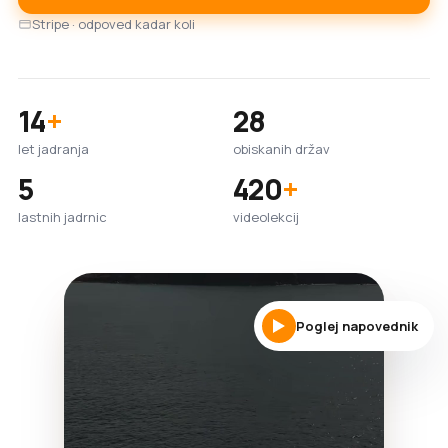
Stripe · odpoved kadar koli
14
+
28
let jadranja
obiskanih držav
5
420
+
lastnih jadrnic
videolekcij
Poglej napovednik