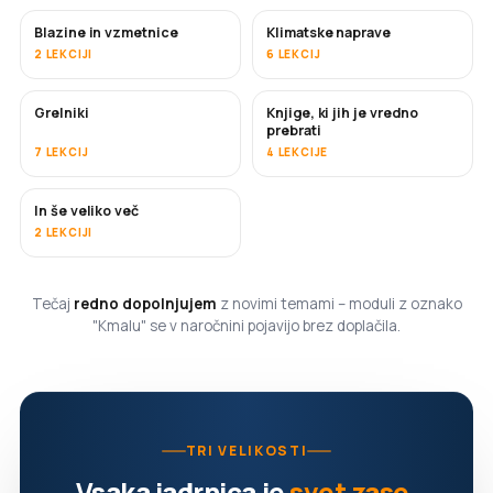
Blazine in vzmetnice
Klimatske naprave
KMALU
2 LEKCIJI
6 LEKCIJ
Grelniki
Knjige, ki jih je vredno
KMALU
KMALU
prebrati
7 LEKCIJ
4 LEKCIJE
In še veliko več
KMALU
2 LEKCIJI
Tečaj
redno dopolnjujem
z novimi temami – moduli z oznako
"Kmalu" se v naročnini pojavijo brez doplačila.
TRI VELIKOSTI
Vsaka jadrnica je
svet zase
.