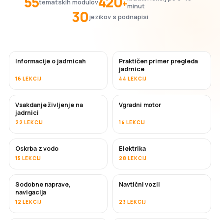
55
420
+
tematskih modulov
minut
30
jezikov s podnapisi
Informacije o jadrnicah
Praktičen primer pregleda
jadrnice
16 LEKCIJ
44 LEKCIJ
Vsakdanje življenje na
Vgradni motor
jadrnici
22 LEKCIJ
14 LEKCIJ
Oskrba z vodo
Elektrika
15 LEKCIJ
28 LEKCIJ
Sodobne naprave,
Navtični vozli
navigacija
12 LEKCIJ
23 LEKCIJ