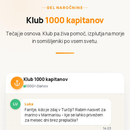
DEL NAROČNINE
Klub
1000 kapitanov
Tečaj je osnova. Klub pa živa pomoč, izplutja na morje
in somišljeniki po vsem svetu.
Klub 1000 kapitanov
1000+ članov
LU
Luka
Fantje, kdo je zdaj v Turčiji? Rabim nasvet za
marino v Marmarisu – kje se lahko privežem
za mesec dni brez preplačila?
14:23