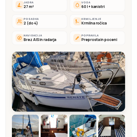
JADRA
VODA
27 m²
60 l + kanistri
POSADKA
KRMILJENJE
2 (do 4)
Krmilna ročica
NAVIGACIJA
POPRAVILA
Brez AIS in radarja
Preprosta in poceni