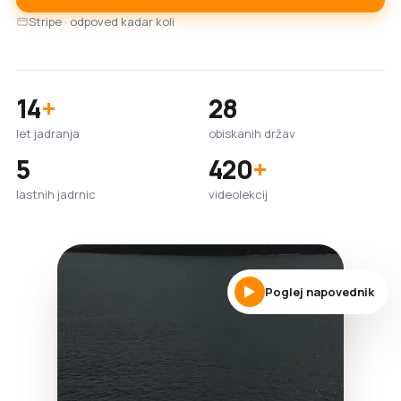
Stripe · odpoved kadar koli
14
+
28
let jadranja
obiskanih držav
5
420
+
lastnih jadrnic
videolekcij
Poglej napovednik