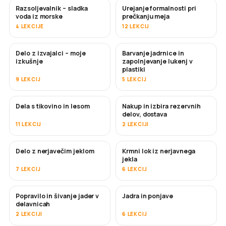
Razsoljevalnik – sladka
Urejanje formalnosti pri
KMALU
voda iz morske
prečkanju meja
4 LEKCIJE
12 LEKCIJ
Delo z izvajalci – moje
Barvanje jadrnice in
KMALU
KMALU
izkušnje
zapolnjevanje lukenj v
plastiki
9 LEKCIJ
5 LEKCIJ
Dela s tikovino in lesom
Nakup in izbira rezervnih
KMALU
delov, dostava
11 LEKCIJ
2 LEKCIJI
Delo z nerjavečim jeklom
Krmni lok iz nerjavnega
KMALU
jekla
7 LEKCIJ
6 LEKCIJ
Popravilo in šivanje jader v
Jadra in ponjave
KMALU
delavnicah
2 LEKCIJI
6 LEKCIJ