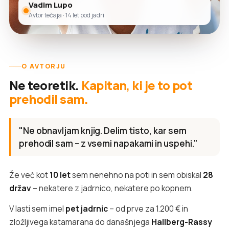
Vadim Lupo
Avtor tečaja · 14 let pod jadri
O AVTORJU
Ne teoretik.
Kapitan, ki je to pot
prehodil sam.
"Ne obnavljam knjig. Delim tisto, kar sem
prehodil sam – z vsemi napakami in uspehi."
Že več kot
10 let
sem nenehno na poti in sem obiskal
28
držav
– nekatere z jadrnico, nekatere po kopnem.
V lasti sem imel
pet jadrnic
– od prve za 1.200 € in
zložljivega katamarana do današnjega
Hallberg-Rassy