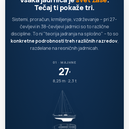
Tečaj ti pokaže tri.
Sistemi, proračun, krmiljenje, vzdrževanje – pri 27-
čevljevi in 38-čevljevi jadrnici so to različne
discipline. To ni "teorija jadranja na splošno" – to so
konkretne podrobnosti treh različnih razredov
,
razdelane na resničnih jadrnicah.
01 · MAJHNE
27
′
8,25 m · 2,3 t