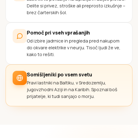
Delite si privez, stroške ali preprosto izkušnje –
brez čarterskih šol.
Pomoč pri vseh vprašanjih
Od izbire jadrnice in pregleda pred nakupom
do okvare elektrike v neurju. Tisoč ljudi že ve,
kako to rešiti.
Somišljeniki po vsem svetu
Pravi lastniki na Baltiku, v Sredozemlju,
jugovzhodni Aziji in na Karibih. Spoznal boš
prijatelje, ki tudi sanjajo o morju.