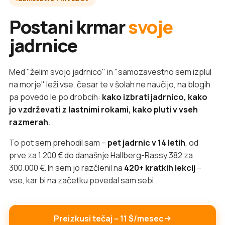
Postani krmar
svoje
jadrnice
Med "želim svojo jadrnico" in "samozavestno sem izplul
na morje" leži vse, česar te v šolah ne naučijo, na blogih
pa povedo le po drobcih:
kako izbrati jadrnico, kako
jo vzdrževati z lastnimi rokami, kako pluti v vseh
razmerah
.
To pot sem prehodil sam –
pet jadrnic v 14 letih
, od
prve za 1.200 € do današnje Hallberg-Rassy 382 za
300.000 €. In sem jo razčlenil na
420+ kratkih lekcij
–
vse, kar bi na začetku povedal sam sebi.
Preizkusi tečaj – 11 $/mesec