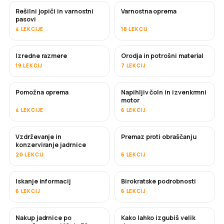
Rešilni jopiči in varnostni
Varnostna oprema
pasovi
4 LEKCIJE
18 LEKCIJ
Izredne razmere
Orodja in potrošni material
19 LEKCIJ
7 LEKCIJ
Pomožna oprema
Napihljiv čoln in izvenkrmni
motor
4 LEKCIJE
6 LEKCIJ
Vzdrževanje in
Premaz proti obraščanju
KMALU
konzerviranje jadrnice
20 LEKCIJ
6 LEKCIJ
Iskanje informacij
Birokratske podrobnosti
6 LEKCIJ
6 LEKCIJ
Nakup jadrnice po
Kako lahko izgubiš velik
KMALU
KMALU