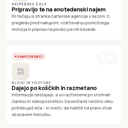
SKIPERSKE ŠOLE
Pripravijo te na enotedenski najem
Po tečaju si stranka čarterske agencije v sezoni. O
pregledu pred nakupom, vzdrževanju pomožnega
motorja in pripravi na plovbo pa niti besede.
02
SAMO DROBCI
BLOGI IN YOUTUBE
Dajejo po koščkih in razmetano
Informacije obstajajo, a so raztresene po stotinah
člankov in videoposnetkov. Da sestaviš celotno sliko,
potrebuješ leta – in srečo, da naletiš na pravo stvar
ob pravem trenutku.