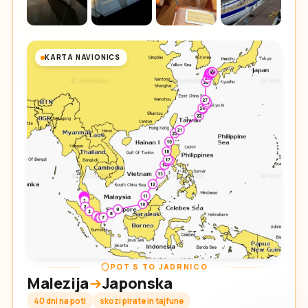
KARTA NAVIONICS
POT S TO JADRNICO
Malezija
Japonska
40 dni na poti
skozi pirate in tajfune