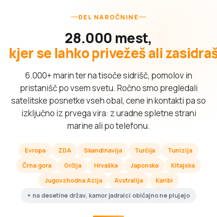
DEL NAROČNINE
28.000 mest,
kjer se lahko privežeš ali zasidra
6.000+ marin ter na tisoče sidrišč, pomolov in
pristanišč po vsem svetu. Ročno smo pregledali
satelitske posnetke vseh obal, cene in kontakti pa so
izključno iz prvega vira: z uradne spletne strani
marine ali po telefonu.
Evropa
ZDA
Skandinavija
Turčija
Tunizija
Črna gora
Grčija
Hrvaška
Japonska
Kitajska
Jugovzhodna Azija
Avstralija
Karibi
+ na desetine držav, kamor jadralci običajno ne plujejo