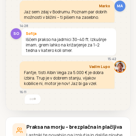
MA
Marko
Jaz sem zdaj v Bodrumu. Poznam par dobrih
možnosti v bližini – ti pišem na zasebno.
14:28
SO
Sofija
Iščem prakso na jadrnici 30–40 ft. Izkušnje
imam, grem lahko na križarjenje za 1–2
tedna v katero koli smer.
15:42
Vadim Lupo
Fantje, tisti Albin Vega za 5.000 € je dobra
izbira. Trup je v dobrem stanju, vijakov
kobilice ni, motor je nov! Jaz bi ga vzel.
16:11
Praksa na morju – brezplačna in plačljiva
Lastniki te povabijo na izplutja in daljše plovbe.