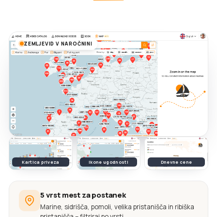
ZEMLJEVID V NAROČNINI
Kartica priveza
Ikone ugodnosti
Dnevne cene
5 vrst mest za postanek
Marine, sidrišča, pomoli, velika pristanišča in ribiška
pristanišča – filtriraj po vrsti.