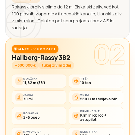
Rokavski preliv s plimo do 12 m, Biskajski zaliv, več kot
100 plovnih zapornic v francoskih kanalih, Lionski zaliv
z mistralom. Celotno pot sem prejadral brez AIS in
radarja.
02
DANES · V UPORABI
Hallberg-Rassy 382
~300 000 €
tukaj živim zdaj
DOLŽINA
TEŽA
11,62 m (38′)
10 ton
JADRA
VODA
70 m²
580 l + razsoljevalnik
KRMILJENJE
POSADKA
Krmilni obroč +
2–5 oseb
avtopilot
NAVIGACIJA
ELEKTRIKA