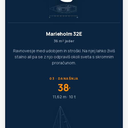
Marieholm 32E
36 m² jader
Ravnovesje med udobjem in stroški. Na njej lahko živiš
stalno ali pa se z njo odpraviš okoli sveta s skromnim
proračunom.
03 · DANAŠNJA
38
′
11,62 m · 10 t