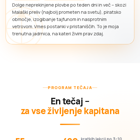
Dolge neprekinjene plovbe po teden dni in več – skozi
Malaški preliv (najbolj prometen na svetu), piratsko
območje, izogibanje tajfunom in nasprotnim
vetrovom. Vmes postanki v pristaniščih. To je moja
trenutna jadrnica, na kateri živim prav zdaj.
PROGRAM TEČAJA
En tečaj –
za vse življenje kapitana
kratkih lekcij po 3–10