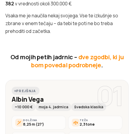
382
v vrednosti okoli 300.000 €.
Vsaka me je naučila nekaj svojega. Vse te izkušnje so
zbrane v enem tečaju – da tebi te poti ne bo treba
prehoditi od začetka.
Od mojih petih jadrnic –
dve zgodbi, ki ju
bom povedal podrobneje
.
01
PREJŠNJA
Albin Vega
~10 000 €
moja 4. jadrnica
švedska klasika
DOLŽINA
TEŽA
8,25 m (27′)
2,3 tone