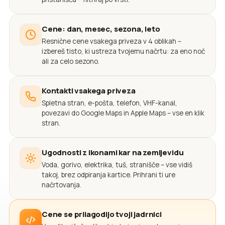
Cene: dan, mesec, sezona, leto
Resnične cene vsakega priveza v 4 oblikah –
izbereš tisto, ki ustreza tvojemu načrtu: za eno noč
ali za celo sezono.
Kontakti vsakega priveza
Spletna stran, e-pošta, telefon, VHF-kanal,
povezavi do Google Maps in Apple Maps – vse en klik
stran.
Ugodnosti z ikonami kar na zemljevidu
Voda, gorivo, elektrika, tuš, stranišče – vse vidiš
takoj, brez odpiranja kartice. Prihrani ti ure
načrtovanja.
Cene se prilagodijo tvoji jadrnici