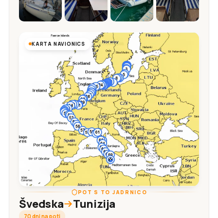
KARTA NAVIONICS
POT S TO JADRNICO
Švedska
Tunizija
70 dni na poti