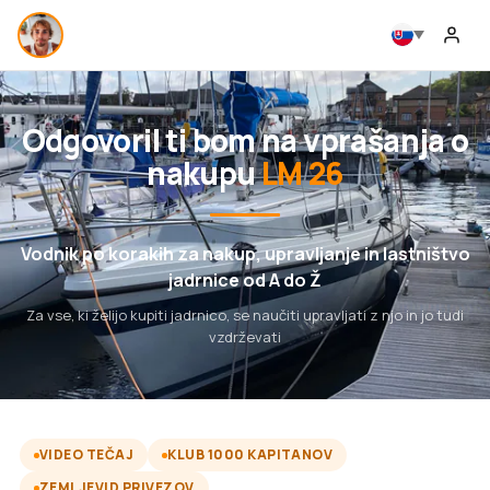
Odgovoril ti bom na vprašanja o
nakupu
LM 26
Vodnik po korakih za nakup, upravljanje in lastništvo
jadrnice od A do Ž
Za vse, ki želijo kupiti jadrnico, se naučiti upravljati z njo in jo tudi
vzdrževati
VIDEO TEČAJ
KLUB 1000 KAPITANOV
ZEMLJEVID PRIVEZOV