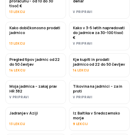
proračunu – od 10 do 30
denar
tisoč €
13 LEKCIJ
V PRIPRAVI
Kako dobičkonosno prodati
Kako v 3–5 letih napredovati
NOVO
NOVO
jadrnico
do jadrnice za 30–100 tisoč
€
13 LEKCIJ
V PRIPRAVI
Pregled tipov jadrnic od 22
Kje kupiti in prodati
KMALU
KMALU
do 50 čevljev
jadrnico od 22 do 50 čevljev
14 LEKCIJ
14 LEKCIJ
Moja jadrnica – zakaj prav
Tikovina na jadrnici – za in
KMALU
KMALU
HR 382
proti
V PRIPRAVI
V PRIPRAVI
Jadranje v Aziji
Iz Baltika v Sredozemsko
KMALU
KMALU
morje
13 LEKCIJ
9 LEKCIJ