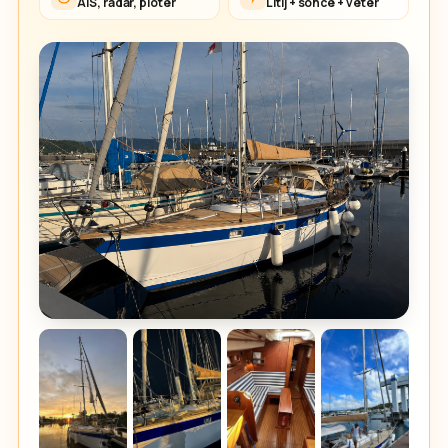
AIS, radar, ploter
Litij + sonce + veter