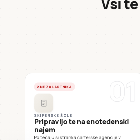
Vsi te
01
NE ZA LASTNIKA
SKIPERSKE ŠOLE
Pripravijo te na enotedenski
najem
Po tečaju si stranka čarterske agencije v