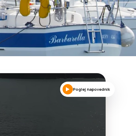
i
Poglej napovednik