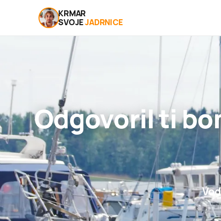
KRMAR
SVOJE
JADRNICE
Odgovoril ti b
Vod