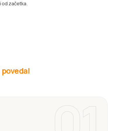
ti od začetka.
m povedal
01