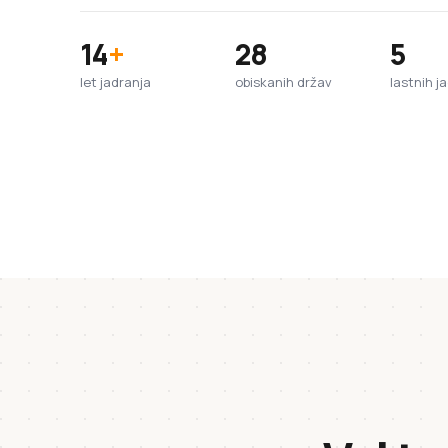
14
+
28
5
let jadranja
obiskanih držav
lastnih j