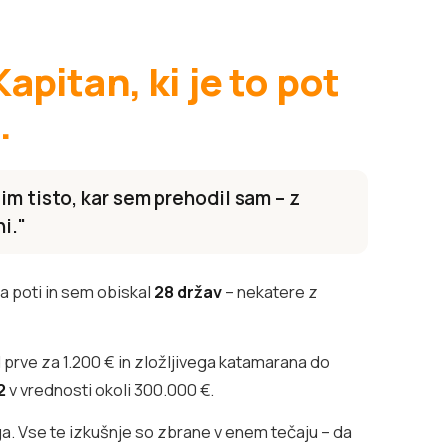
Kapitan, ki je to pot
.
im tisto, kar sem prehodil sam – z
i."
 poti in sem obiskal
28 držav
– nekatere z
 prve za 1.200 € in zložljivega katamarana do
2
v vrednosti okoli 300.000 €.
ga. Vse te izkušnje so zbrane v enem tečaju – da