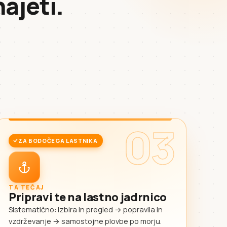
najeti.
03
ZA BODOČEGA LASTNIKA
TA TEČAJ
Pripravi te na lastno jadrnico
Sistematično: izbira in pregled → popravila in
vzdrževanje → samostojne plovbe po morju.