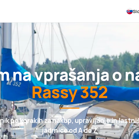
Sl
om na vprašanja o 
Rassy 352
nik po korakih za nakup, upravljanje in lastni
jadrnice od A do Ž