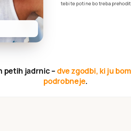
tebi te poti ne bo treba prehodi
 petih jadrnic –
dve zgodbi, ki ju bo
podrobneje
.