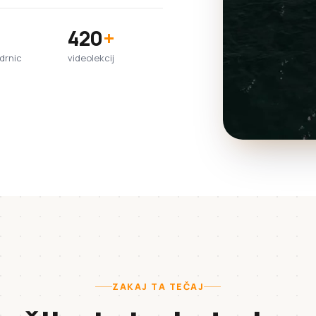
420
+
adrnic
videolekcij
ZAKAJ TA TEČAJ