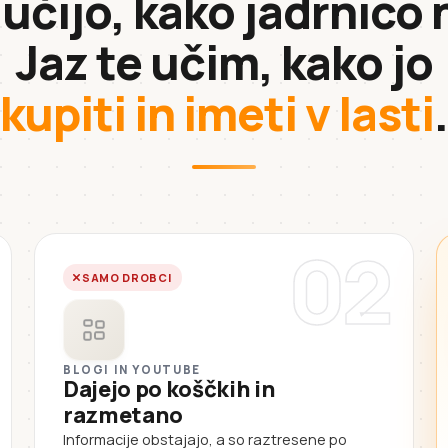
 učijo, kako jadrnico 
Jaz te učim, kako jo
kupiti in imeti v lasti
.
02
SAMO DROBCI
BLOGI IN YOUTUBE
Dajejo po koščkih in
razmetano
Informacije obstajajo, a so raztresene po