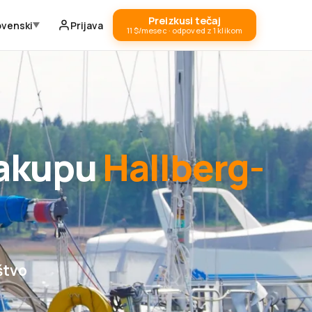
Preizkusi tečaj
ovenski
Prijava
11 $/mesec · odpoved z 1 klikom
nakupu
Hallberg-
štvo