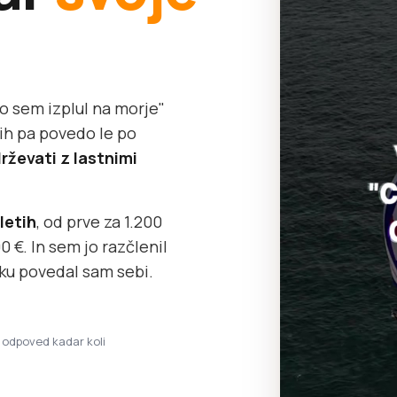
o sem izplul na morje"
gih pa povedo le po
rževati z lastnimi
 letih
, od prve za 1.200
 €. In sem jo razčlenil
tku povedal sam sebi.
· odpoved kadar koli