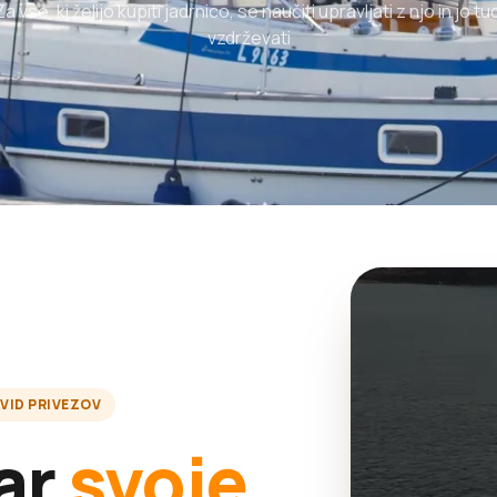
Za vse, ki želijo kupiti jadrnico, se naučiti upravljati z njo in jo tud
vzdrževati
VID PRIVEZOV
ar
svoje