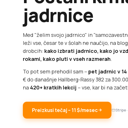
jadrnice
Med "želim svojo jadrnico" in "samozavestn
leži vse, česar te v šolah ne naučijo, na blo
drobcih:
kako izbrati jadrnico, kako jo vzd
rokami, kako pluti v vseh razmerah
.
To pot sem prehodil sam –
pet jadrnic v 14
€ do današnje Hallberg-Rassy 382 za 300.000
na
420+ kratkih lekcij
– vse, kar bi na zače
Preizkusi tečaj – 11 $/mesec
Stripe 