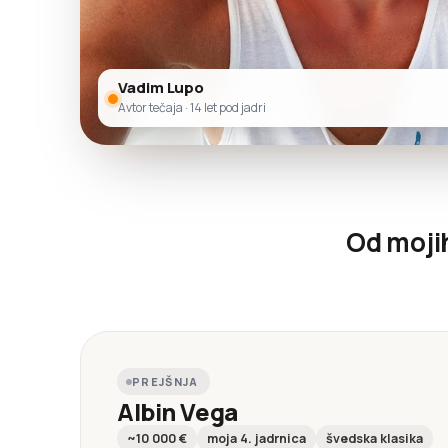
Vadim Lupo
Avtor tečaja · 14 let pod jadri
Od mojih
PREJŠNJA
Albin Vega
~10 000 €
moja 4. jadrnica
švedska klasika