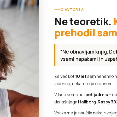
O AVTORJU
Ne teoretik.
prehodil sam
"Ne obnavljam knjig. Del
vsemi napakami in uspeh
Že več kot
10 let
sem nenehno na
jadrnico, nekatere po kopnem.
V lasti sem imel
pet jadrnic
– od
današnjega
Hallberg-Rassy 38
Vsaka me je naučila nekaj svoje