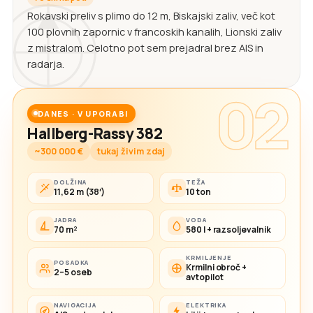
Rokavski preliv s plimo do 12 m, Biskajski zaliv, več kot
100 plovnih zapornic v francoskih kanalih, Lionski zaliv
z mistralom. Celotno pot sem prejadral brez AIS in
radarja.
02
DANES · V UPORABI
Hallberg-Rassy 382
~300 000 €
tukaj živim zdaj
DOLŽINA
TEŽA
11,62 m (38′)
10 ton
JADRA
VODA
70 m²
580 l + razsoljevalnik
KRMILJENJE
POSADKA
Krmilni obroč +
2–5 oseb
avtopilot
NAVIGACIJA
ELEKTRIKA