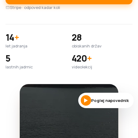
Stripe · odpoved kadar koli
14
+
28
let jadranja
obiskanih držav
5
420
+
lastnih jadrnic
videolekcij
Poglej napovednik