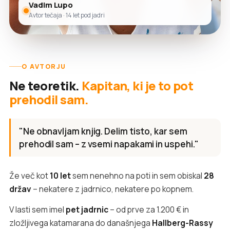
Vadim Lupo
Avtor tečaja · 14 let pod jadri
O AVTORJU
Ne teoretik.
Kapitan, ki je to pot
prehodil sam.
"Ne obnavljam knjig. Delim tisto, kar sem
prehodil sam – z vsemi napakami in uspehi."
Že več kot
10 let
sem nenehno na poti in sem obiskal
28
držav
– nekatere z jadrnico, nekatere po kopnem.
V lasti sem imel
pet jadrnic
– od prve za 1.200 € in
zložljivega katamarana do današnjega
Hallberg-Rassy