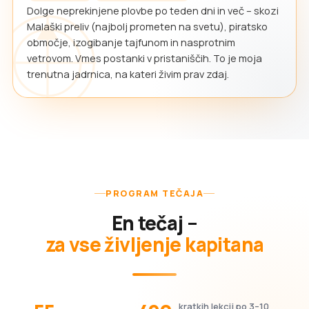
Dolge neprekinjene plovbe po teden dni in več – skozi
Malaški preliv (najbolj prometen na svetu), piratsko
območje, izogibanje tajfunom in nasprotnim
vetrovom. Vmes postanki v pristaniščih. To je moja
trenutna jadrnica, na kateri živim prav zdaj.
PROGRAM TEČAJA
En tečaj –
za vse življenje kapitana
kratkih lekcij po 3–10