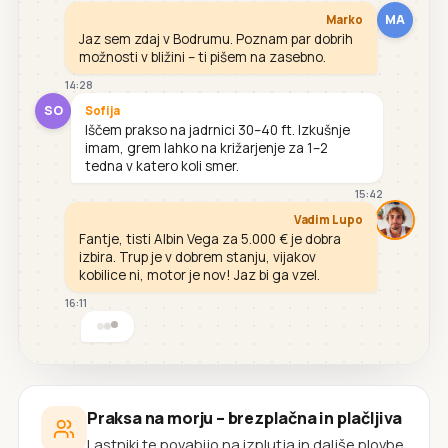
MA
Marko
Jaz sem zdaj v Bodrumu. Poznam par dobrih
možnosti v bližini – ti pišem na zasebno.
14:28
SO
Sofija
Iščem prakso na jadrnici 30–40 ft. Izkušnje
imam, grem lahko na križarjenje za 1–2
tedna v katero koli smer.
15:42
Vadim Lupo
Fantje, tisti Albin Vega za 5.000 € je dobra
izbira. Trup je v dobrem stanju, vijakov
kobilice ni, motor je nov! Jaz bi ga vzel.
16:11
Praksa na morju – brezplačna in plačljiva
Lastniki te povabijo na izplutja in daljše plovbe.