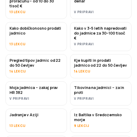
proračunu – od 10 do 30
denar
tisoč €
13 LEKCIJ
V PRIPRAVI
Kako dobičkonosno prodati
Kako v 3–5 letih napredovati
NOVO
NOVO
jadrnico
do jadrnice za 30–100 tisoč
€
13 LEKCIJ
V PRIPRAVI
Pregled tipov jadrnic od 22
Kje kupiti in prodati
KMALU
KMALU
do 50 čevljev
jadrnico od 22 do 50 čevljev
14 LEKCIJ
14 LEKCIJ
Moja jadrnica – zakaj prav
Tikovina na jadrnici – za in
KMALU
KMALU
HR 382
proti
V PRIPRAVI
V PRIPRAVI
Jadranje v Aziji
Iz Baltika v Sredozemsko
KMALU
KMALU
morje
13 LEKCIJ
9 LEKCIJ