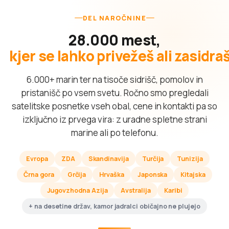
DEL NAROČNINE
28.000 mest,
kjer se lahko privežeš ali zasidra
6.000+ marin ter na tisoče sidrišč, pomolov in
pristanišč po vsem svetu. Ročno smo pregledali
satelitske posnetke vseh obal, cene in kontakti pa so
izključno iz prvega vira: z uradne spletne strani
marine ali po telefonu.
Evropa
ZDA
Skandinavija
Turčija
Tunizija
Črna gora
Grčija
Hrvaška
Japonska
Kitajska
Jugovzhodna Azija
Avstralija
Karibi
+ na desetine držav, kamor jadralci običajno ne plujejo