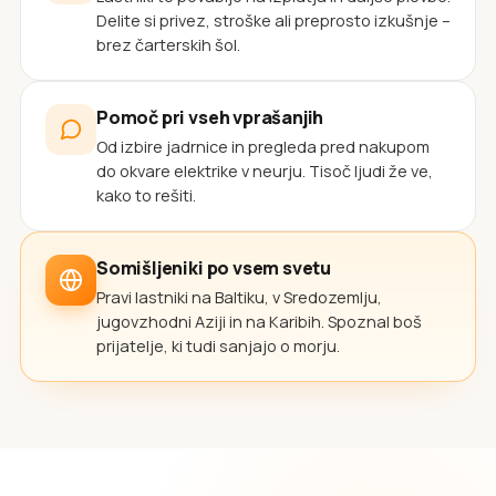
Delite si privez, stroške ali preprosto izkušnje –
brez čarterskih šol.
Pomoč pri vseh vprašanjih
Od izbire jadrnice in pregleda pred nakupom
do okvare elektrike v neurju. Tisoč ljudi že ve,
kako to rešiti.
Somišljeniki po vsem svetu
Pravi lastniki na Baltiku, v Sredozemlju,
jugovzhodni Aziji in na Karibih. Spoznal boš
prijatelje, ki tudi sanjajo o morju.