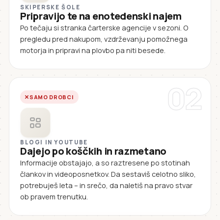
SKIPERSKE ŠOLE
Pripravijo te na enotedenski najem
Po tečaju si stranka čarterske agencije v sezoni. O
pregledu pred nakupom, vzdrževanju pomožnega
motorja in pripravi na plovbo pa niti besede.
02
SAMO DROBCI
BLOGI IN YOUTUBE
Dajejo po koščkih in razmetano
Informacije obstajajo, a so raztresene po stotinah
člankov in videoposnetkov. Da sestaviš celotno sliko,
potrebuješ leta – in srečo, da naletiš na pravo stvar
ob pravem trenutku.