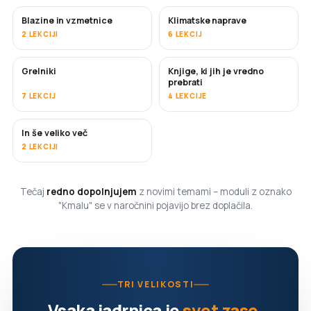
Blazine in vzmetnice
Klimatske naprave
KMALU
2 LEKCIJI
6 LEKCIJ
Grelniki
Knjige, ki jih je vredno
KMALU
KMALU
prebrati
7 LEKCIJ
4 LEKCIJE
In še veliko več
KMALU
2 LEKCIJI
Tečaj
redno dopolnjujem
z novimi temami – moduli z oznako
"Kmalu" se v naročnini pojavijo brez doplačila.
TRI VELIKOSTI
Vsaka jadrnica je
svet zase
.