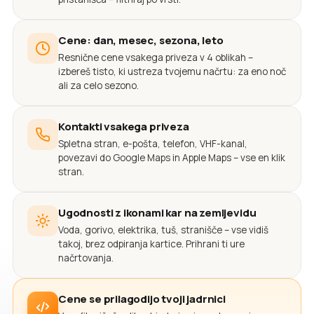
Cene: dan, mesec, sezona, leto
Resnične cene vsakega priveza v 4 oblikah –
izbereš tisto, ki ustreza tvojemu načrtu: za eno noč
ali za celo sezono.
Kontakti vsakega priveza
Spletna stran, e-pošta, telefon, VHF-kanal,
povezavi do Google Maps in Apple Maps – vse en klik
stran.
Ugodnosti z ikonami kar na zemljevidu
Voda, gorivo, elektrika, tuš, stranišče – vse vidiš
takoj, brez odpiranja kartice. Prihrani ti ure
načrtovanja.
Cene se prilagodijo tvoji jadrnici