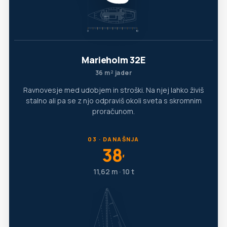
Marieholm 32E
36 m² jader
Ravnovesje med udobjem in stroški. Na njej lahko živiš
stalno ali pa se z njo odpraviš okoli sveta s skromnim
proračunom.
03 · DANAŠNJA
38
′
11,62 m · 10 t