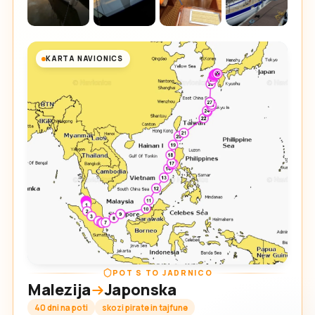
KARTA NAVIONICS
POT S TO JADRNICO
Malezija
Japonska
40 dni na poti
skozi pirate in tajfune