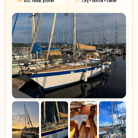
AIS, radar, ploter
Litij + sonce + veter