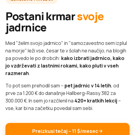
Postani krmar
svoje
jadrnice
Med "želim svojo jadrnico" in "samozavestno sem izplul
na morje" leži vse, česar te v šolah ne naučijo, na blogih
pa povedo le po drobcih:
kako izbrati jadrnico, kako
jo vzdrževati z lastnimi rokami, kako pluti v vseh
razmerah
.
To pot sem prehodil sam –
pet jadrnic v 14 letih
, od
prve za 1.200 € do današnje Hallberg-Rassy 382 za
300.000 €. In sem jo razčlenil na
420+ kratkih lekcij
–
vse, kar bi na začetku povedal sam sebi.
Preizkusi tečaj – 11 $/mesec