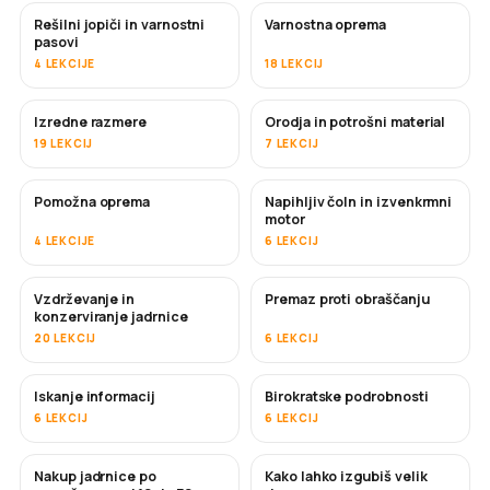
Rešilni jopiči in varnostni
Varnostna oprema
pasovi
4 LEKCIJE
18 LEKCIJ
Izredne razmere
Orodja in potrošni material
19 LEKCIJ
7 LEKCIJ
Pomožna oprema
Napihljiv čoln in izvenkrmni
motor
4 LEKCIJE
6 LEKCIJ
Vzdrževanje in
Premaz proti obraščanju
KMALU
konzerviranje jadrnice
20 LEKCIJ
6 LEKCIJ
Iskanje informacij
Birokratske podrobnosti
6 LEKCIJ
6 LEKCIJ
Nakup jadrnice po
Kako lahko izgubiš velik
KMALU
KMALU