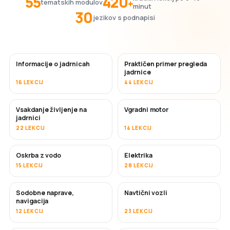
55
420
+
tematskih modulov
minut
30
jezikov s podnapisi
Informacije o jadrnicah
Praktičen primer pregleda
jadrnice
16 LEKCIJ
44 LEKCIJ
Vsakdanje življenje na
Vgradni motor
jadrnici
22 LEKCIJ
14 LEKCIJ
Oskrba z vodo
Elektrika
15 LEKCIJ
28 LEKCIJ
Sodobne naprave,
Navtični vozli
navigacija
12 LEKCIJ
23 LEKCIJ