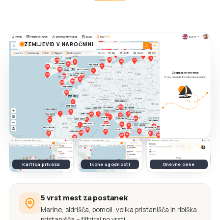
ZEMLJEVID V NAROČNINI
Kartica priveza
Ikone ugodnosti
Dnevne cene
5 vrst mest za postanek
Marine, sidrišča, pomoli, velika pristanišča in ribiška
pristanišča – filtriraj po vrsti.