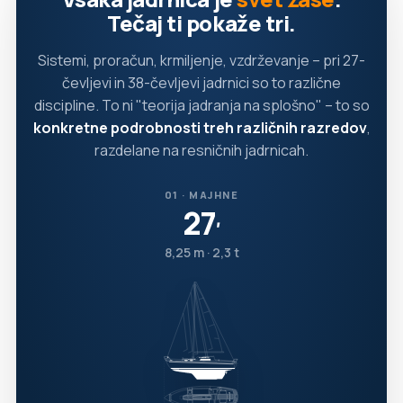
Tečaj ti pokaže tri.
Sistemi, proračun, krmiljenje, vzdrževanje – pri 27-
čevljevi in 38-čevljevi jadrnici so to različne
discipline. To ni "teorija jadranja na splošno" – to so
konkretne podrobnosti treh različnih razredov
,
razdelane na resničnih jadrnicah.
01 · MAJHNE
27
′
8,25 m · 2,3 t