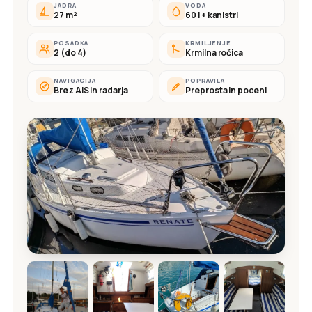
JADRA
VODA
27 m²
60 l + kanistri
POSADKA
KRMILJENJE
2 (do 4)
Krmilna ročica
NAVIGACIJA
POPRAVILA
Brez AIS in radarja
Preprosta in poceni