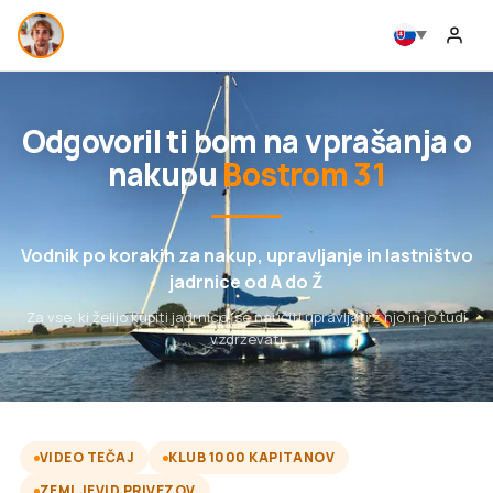
Odgovoril ti bom na vprašanja o
nakupu
Bostrom 31
Vodnik po korakih za nakup, upravljanje in lastništvo
jadrnice od A do Ž
Za vse, ki želijo kupiti jadrnico, se naučiti upravljati z njo in jo tudi
vzdrževati
VIDEO TEČAJ
KLUB 1000 KAPITANOV
ZEMLJEVID PRIVEZOV