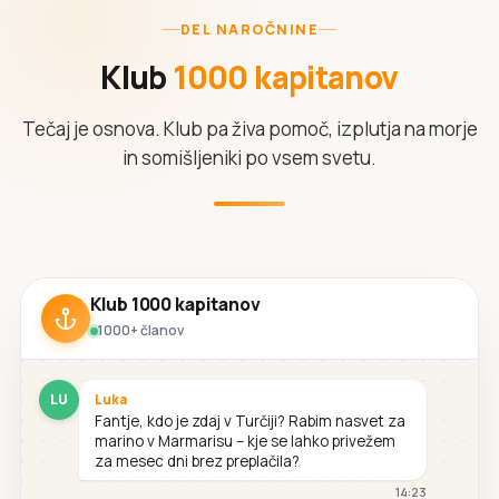
DEL NAROČNINE
Klub
1000 kapitanov
Tečaj je osnova. Klub pa živa pomoč, izplutja na morje
in somišljeniki po vsem svetu.
Klub 1000 kapitanov
1000+ članov
LU
Luka
Fantje, kdo je zdaj v Turčiji? Rabim nasvet za
marino v Marmarisu – kje se lahko privežem
za mesec dni brez preplačila?
14:23