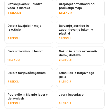
Razsoljevalnik – sladka
Urejanje formalnosti pri
KMALU
voda iz morske
prečkanju meja
4 LEKCIJE
12 LEKCIJ
Delo z izvajalci – moje
Barvanje jadrnice in
KMALU
KMALU
izkušnje
zapolnjevanje lukenj v
plastiki
9 LEKCIJ
5 LEKCIJ
Dela s tikovino in lesom
Nakup in izbira rezervnih
KMALU
delov, dostava
11 LEKCIJ
2 LEKCIJI
Delo z nerjavečim jeklom
Krmni lok iz nerjavnega
KMALU
jekla
7 LEKCIJ
6 LEKCIJ
Popravilo in šivanje jader v
Jadra in ponjave
KMALU
delavnicah
2 LEKCIJI
6 LEKCIJ