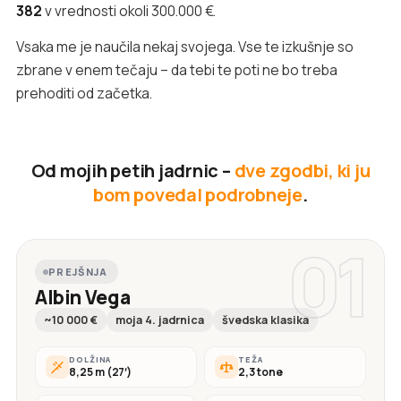
382
v vrednosti okoli 300.000 €.
Vsaka me je naučila nekaj svojega. Vse te izkušnje so
zbrane v enem tečaju – da tebi te poti ne bo treba
prehoditi od začetka.
Od mojih petih jadrnic –
dve zgodbi, ki ju
bom povedal podrobneje
.
01
PREJŠNJA
Albin Vega
~10 000 €
moja 4. jadrnica
švedska klasika
DOLŽINA
TEŽA
8,25 m (27′)
2,3 tone