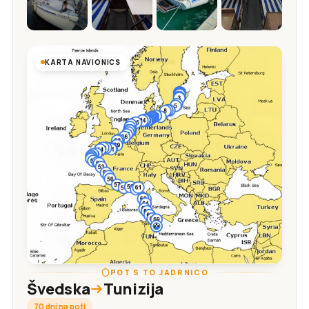
KARTA NAVIONICS
POT S TO JADRNICO
Švedska
Tunizija
70 dni na poti