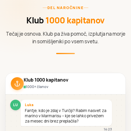
DEL NAROČNINE
Klub
1000 kapitanov
Tečaj je osnova. Klub pa živa pomoč, izplutja na morje
in somišljeniki po vsem svetu.
Klub 1000 kapitanov
1000+ članov
LU
Luka
Fantje, kdo je zdaj v Turčiji? Rabim nasvet za
marino v Marmarisu – kje se lahko privežem
za mesec dni brez preplačila?
14:23