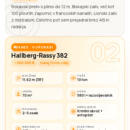
Rokavski preliv s plimo do 12 m, Biskajski zaliv, več kot
100 plovnih zapornic v francoskih kanalih, Lionski zaliv
z mistralom. Celotno pot sem prejadral brez AIS in
radarja.
02
DANES · V UPORABI
Hallberg-Rassy 382
~300 000 €
tukaj živim zdaj
DOLŽINA
TEŽA
11,62 m (38′)
10 ton
JADRA
VODA
70 m²
580 l + razsoljevalnik
KRMILJENJE
POSADKA
Krmilni obroč +
2–5 oseb
avtopilot
NAVIGACIJA
ELEKTRIKA