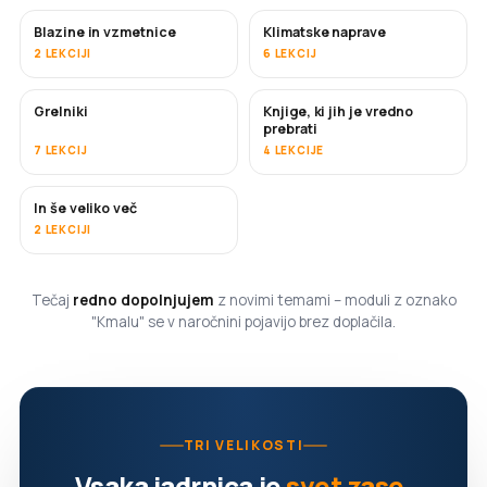
Blazine in vzmetnice
Klimatske naprave
KMALU
2 LEKCIJI
6 LEKCIJ
Grelniki
Knjige, ki jih je vredno
KMALU
KMALU
prebrati
7 LEKCIJ
4 LEKCIJE
In še veliko več
KMALU
2 LEKCIJI
Tečaj
redno dopolnjujem
z novimi temami – moduli z oznako
"Kmalu" se v naročnini pojavijo brez doplačila.
TRI VELIKOSTI
Vsaka jadrnica je
svet zase
.