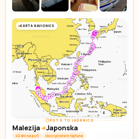
KARTA NAVIONICS
POT S TO JADRNICO
Malezija
Japonska
40 dni na poti
skozi pirate in tajfune