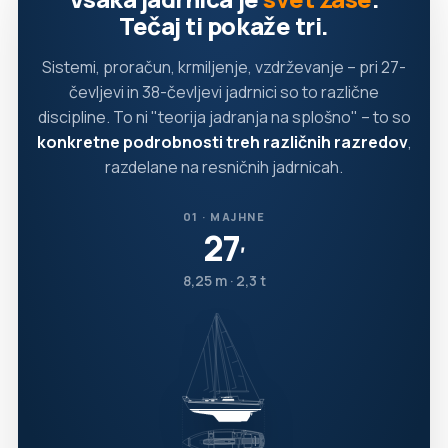
Tečaj ti pokaže tri.
Sistemi, proračun, krmiljenje, vzdrževanje – pri 27-
čevljevi in 38-čevljevi jadrnici so to različne
discipline. To ni "teorija jadranja na splošno" – to so
konkretne podrobnosti treh različnih razredov
,
razdelane na resničnih jadrnicah.
01 · MAJHNE
27
′
8,25 m · 2,3 t