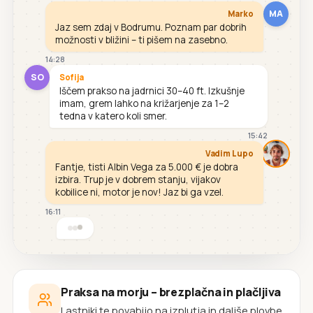
MA
Marko
Jaz sem zdaj v Bodrumu. Poznam par dobrih
možnosti v bližini – ti pišem na zasebno.
14:28
SO
Sofija
Iščem prakso na jadrnici 30–40 ft. Izkušnje
imam, grem lahko na križarjenje za 1–2
tedna v katero koli smer.
15:42
Vadim Lupo
Fantje, tisti Albin Vega za 5.000 € je dobra
izbira. Trup je v dobrem stanju, vijakov
kobilice ni, motor je nov! Jaz bi ga vzel.
16:11
Praksa na morju – brezplačna in plačljiva
Lastniki te povabijo na izplutja in daljše plovbe.