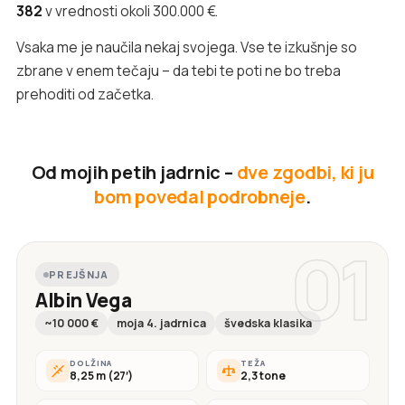
382
v vrednosti okoli 300.000 €.
Vsaka me je naučila nekaj svojega. Vse te izkušnje so
zbrane v enem tečaju – da tebi te poti ne bo treba
prehoditi od začetka.
Od mojih petih jadrnic –
dve zgodbi, ki ju
bom povedal podrobneje
.
01
PREJŠNJA
Albin Vega
~10 000 €
moja 4. jadrnica
švedska klasika
DOLŽINA
TEŽA
8,25 m (27′)
2,3 tone