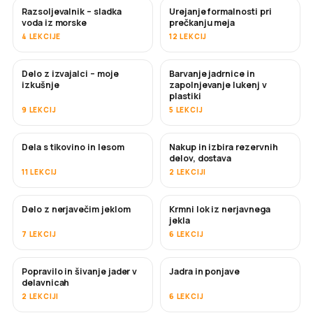
Razsoljevalnik – sladka
Urejanje formalnosti pri
KMALU
voda iz morske
prečkanju meja
4 LEKCIJE
12 LEKCIJ
Delo z izvajalci – moje
Barvanje jadrnice in
KMALU
KMALU
izkušnje
zapolnjevanje lukenj v
plastiki
9 LEKCIJ
5 LEKCIJ
Dela s tikovino in lesom
Nakup in izbira rezervnih
KMALU
delov, dostava
11 LEKCIJ
2 LEKCIJI
Delo z nerjavečim jeklom
Krmni lok iz nerjavnega
KMALU
jekla
7 LEKCIJ
6 LEKCIJ
Popravilo in šivanje jader v
Jadra in ponjave
KMALU
delavnicah
2 LEKCIJI
6 LEKCIJ