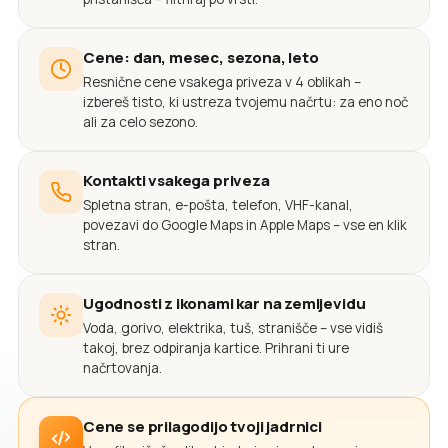
Cene: dan, mesec, sezona, leto
Resnične cene vsakega priveza v 4 oblikah –
izbereš tisto, ki ustreza tvojemu načrtu: za eno noč
ali za celo sezono.
Kontakti vsakega priveza
Spletna stran, e-pošta, telefon, VHF-kanal,
povezavi do Google Maps in Apple Maps – vse en klik
stran.
Ugodnosti z ikonami kar na zemljevidu
Voda, gorivo, elektrika, tuš, stranišče – vse vidiš
takoj, brez odpiranja kartice. Prihrani ti ure
načrtovanja.
Cene se prilagodijo tvoji jadrnici