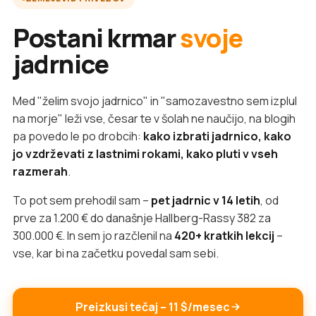
Postani krmar
svoje
jadrnice
Med "želim svojo jadrnico" in "samozavestno sem izplul
na morje" leži vse, česar te v šolah ne naučijo, na blogih
pa povedo le po drobcih:
kako izbrati jadrnico, kako
jo vzdrževati z lastnimi rokami, kako pluti v vseh
razmerah
.
To pot sem prehodil sam –
pet jadrnic v 14 letih
, od
prve za 1.200 € do današnje Hallberg-Rassy 382 za
300.000 €. In sem jo razčlenil na
420+ kratkih lekcij
–
vse, kar bi na začetku povedal sam sebi.
Preizkusi tečaj – 11 $/mesec