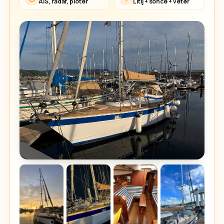
AIS, radar, ploter
Litij + sonce + veter