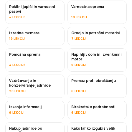
Rešilni jopiči in varnostni
Varnostna oprema
pasovi
4 LEKCIJE
18 LEKCIJ
Izredne razmere
Orodja in potrošni material
19 LEKCIJ
7 LEKCIJ
Pomožna oprema
Napihljiv čoln in izvenkrmni
motor
4 LEKCIJE
6 LEKCIJ
Vzdrževanje in
Premaz proti obraščanju
KMALU
konzerviranje jadrnice
20 LEKCIJ
6 LEKCIJ
Iskanje informacij
Birokratske podrobnosti
6 LEKCIJ
6 LEKCIJ
Nakup jadrnice po
Kako lahko izgubiš velik
KMALU
KMALU