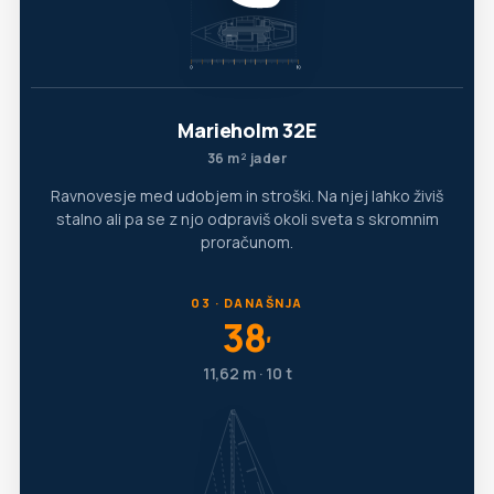
Marieholm 32E
36 m² jader
Ravnovesje med udobjem in stroški. Na njej lahko živiš
stalno ali pa se z njo odpraviš okoli sveta s skromnim
proračunom.
03 · DANAŠNJA
38
′
11,62 m · 10 t