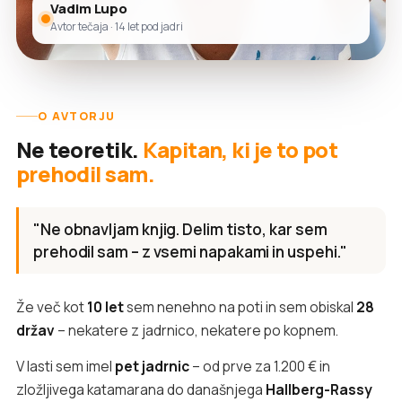
Vadim Lupo
Avtor tečaja · 14 let pod jadri
O AVTORJU
Ne teoretik.
Kapitan, ki je to pot
prehodil sam.
"Ne obnavljam knjig. Delim tisto, kar sem
prehodil sam – z vsemi napakami in uspehi."
Že več kot
10 let
sem nenehno na poti in sem obiskal
28
držav
– nekatere z jadrnico, nekatere po kopnem.
V lasti sem imel
pet jadrnic
– od prve za 1.200 € in
zložljivega katamarana do današnjega
Hallberg-Rassy