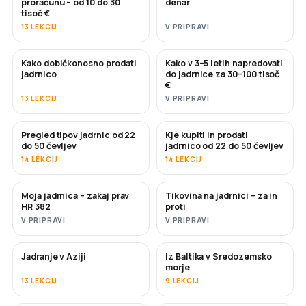
proračunu – od 10 do 30
denar
tisoč €
13 LEKCIJ
V PRIPRAVI
Kako dobičkonosno prodati
Kako v 3–5 letih napredovati
NOVO
NOVO
jadrnico
do jadrnice za 30–100 tisoč
€
13 LEKCIJ
V PRIPRAVI
Pregled tipov jadrnic od 22
Kje kupiti in prodati
KMALU
KMALU
do 50 čevljev
jadrnico od 22 do 50 čevljev
14 LEKCIJ
14 LEKCIJ
Moja jadrnica – zakaj prav
Tikovina na jadrnici – za in
KMALU
KMALU
HR 382
proti
V PRIPRAVI
V PRIPRAVI
Jadranje v Aziji
Iz Baltika v Sredozemsko
KMALU
KMALU
morje
13 LEKCIJ
9 LEKCIJ