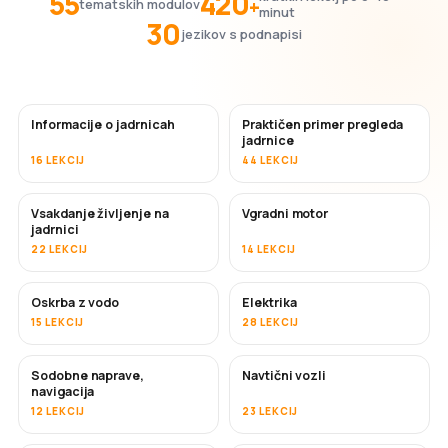
55
420
+
tematskih modulov
minut
30
jezikov s podnapisi
Informacije o jadrnicah
Praktičen primer pregleda
jadrnice
16 LEKCIJ
44 LEKCIJ
Vsakdanje življenje na
Vgradni motor
jadrnici
22 LEKCIJ
14 LEKCIJ
Oskrba z vodo
Elektrika
15 LEKCIJ
28 LEKCIJ
Sodobne naprave,
Navtični vozli
navigacija
12 LEKCIJ
23 LEKCIJ