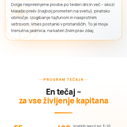
Dolge neprekinjene plovbe po teden dni in več – skozi
Malaški preliv (najbolj prometen na svetu), piratsko
območje, izogibanje tajfunom in nasprotnim
vetrovom. Vmes postanki v pristaniščih. To je moja
trenutna jadrnica, na kateri živim prav zdaj.
PROGRAM TEČAJA
En tečaj –
za vse življenje kapitana
kratkih lekcij po 3–10