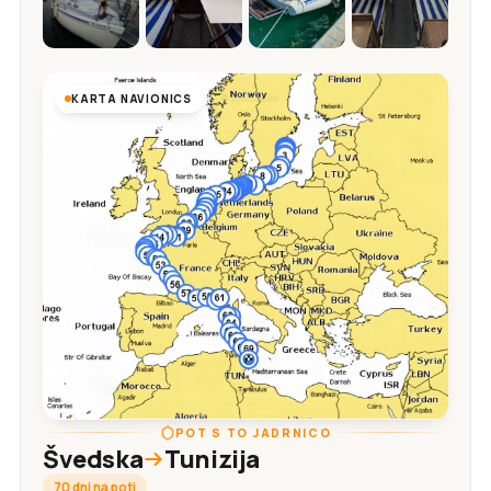
KARTA NAVIONICS
POT S TO JADRNICO
Švedska
Tunizija
70 dni na poti