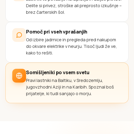
Delite si privez, stroške ali preprosto izkušnje –
brez čarterskih šol.
Pomoč pri vseh vprašanjih
Od izbire jadrnice in pregleda pred nakupom
do okvare elektrike v neurju. Tisoč ljudi že ve,
kako to rešiti.
Somišljeniki po vsem svetu
Pravi lastniki na Baltiku, v Sredozemlju,
jugovzhodni Aziji in na Karibih. Spoznal boš
prijatelje, ki tudi sanjajo o morju.