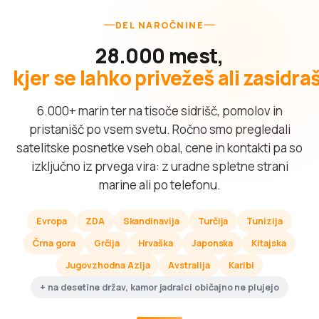
DEL NAROČNINE
28.000 mest,
kjer se lahko privežeš ali zasidra
6.000+ marin ter na tisoče sidrišč, pomolov in
pristanišč po vsem svetu. Ročno smo pregledali
satelitske posnetke vseh obal, cene in kontakti pa so
izključno iz prvega vira: z uradne spletne strani
marine ali po telefonu.
Evropa
ZDA
Skandinavija
Turčija
Tunizija
Črna gora
Grčija
Hrvaška
Japonska
Kitajska
Jugovzhodna Azija
Avstralija
Karibi
+ na desetine držav, kamor jadralci običajno ne plujejo