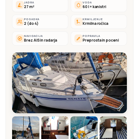
JADRA
VODA
27 m²
60 l + kanistri
POSADKA
KRMILJENJE
2 (do 4)
Krmilna ročica
NAVIGACIJA
POPRAVILA
Brez AIS in radarja
Preprosta in poceni