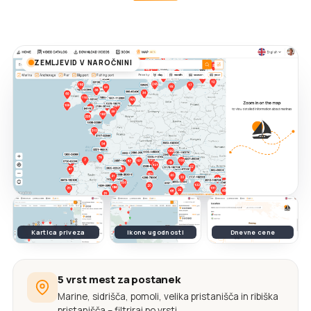
ZEMLJEVID V NAROČNINI
Kartica priveza
Ikone ugodnosti
Dnevne cene
5 vrst mest za postanek
Marine, sidrišča, pomoli, velika pristanišča in ribiška
pristanišča – filtriraj po vrsti.