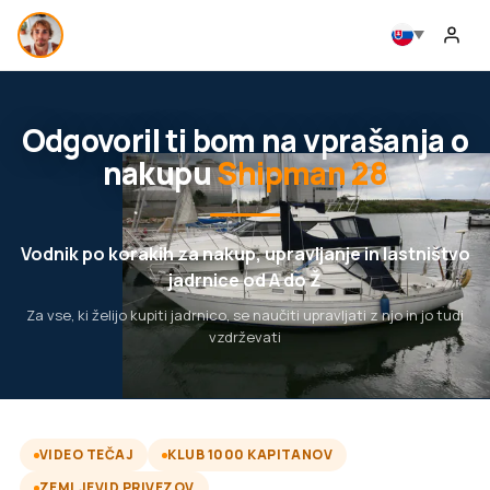
Odgovoril ti bom na vprašanja o
nakupu
Shipman 28
Vodnik po korakih za nakup, upravljanje in lastništvo
jadrnice od A do Ž
Za vse, ki želijo kupiti jadrnico, se naučiti upravljati z njo in jo tudi
vzdrževati
VIDEO TEČAJ
KLUB 1000 KAPITANOV
ZEMLJEVID PRIVEZOV