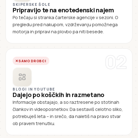
SKIPERSKE ŠOLE
Pripravijo te na enotedenski najem
Po tečaju si stranka čarterske agencije v sezoni. O
pregledu pred nakupom, vzdrževanju pomožnega
motorja in pripravi na plovbo pa niti besede.
02
SAMO DROBCI
BLOGI IN YOUTUBE
Dajejo po koščkih in razmetano
Informacije obstajajo, a so raztresene po stotinah
člankov in videoposnetkov. Da sestaviš celotno sliko,
potrebuješ leta – in srečo, da naletiš na pravo stvar
ob pravem trenutku.