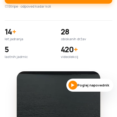
Stripe · odpoved kadar koli
14
+
28
let jadranja
obiskanih držav
5
420
+
lastnih jadrnic
videolekcij
Poglej napovednik