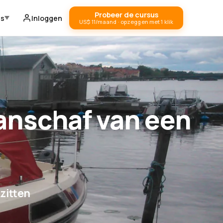
Probeer de cursus
ds
Inloggen
US$ 11/maand · opzeggen met 1 klik
aanschaf van een
zitten