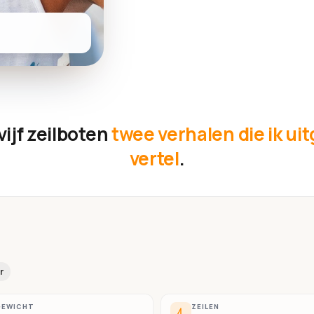
vijf zeilboten
twee verhalen die ik ui
vertel
.
r
GEWICHT
ZEILEN