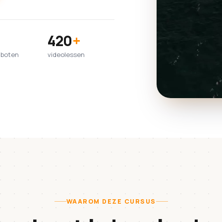
420
+
lboten
videolessen
WAAROM DEZE CURSUS