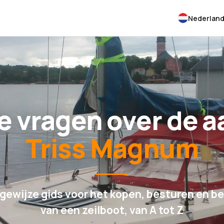
Nederlan
e vragen over de 
Triss Magnum
gewijze gids voor het kopen, besturen en be
van een zeilboot, van A tot Z