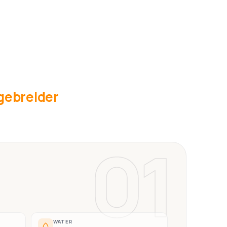
tgebreider
01
WATER