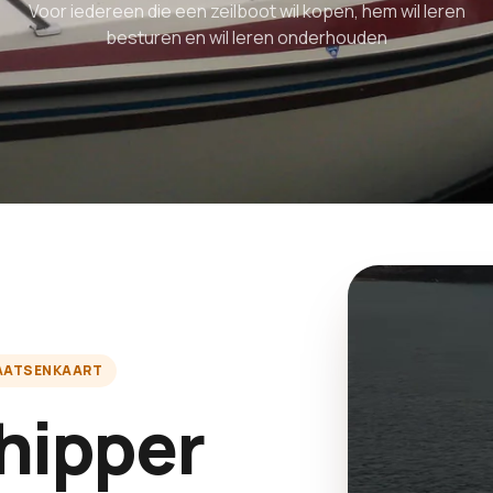
Voor iedereen die een zeilboot wil kopen, hem wil leren
besturen en wil leren onderhouden
AATSENKAART
chipper