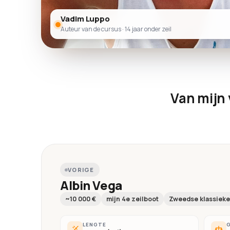
Vadim Luppo
Auteur van de cursus · 14 jaar onder zeil
Van mijn 
VORIGE
Albin Vega
~10 000 €
mijn 4e zeilboot
Zweedse klassieke
LENGTE