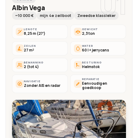
01
Albin Vega
~10 000 €
mijn 4e zeilboot
Zweedse klassieker
LENGTE
GEWICHT
8,25 m (27′)
2,3 ton
ZEILEN
WATER
27 m²
60 l + jerrycans
BEMANNING
BESTURING
2 (tot 4)
Helmstok
REPARATIE
NAVIGATIE
Eenvoudig en
Zonder AIS en radar
goedkoop