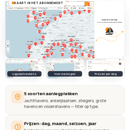
KAART IN HET ABONNEMENT
Ligplaatsdetails
Voorzieningen
Prijzen per dag
5 soorten aanlegplekken
Jachthavens, ankerplaatsen, steigers, grote
havens en vissershavens — filter op type.
Prijzen: dag, maand, seizoen, jaar