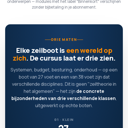
onderwerpen — modules met het label "Binnenkort" verschijnen
zonder bijbetaling in je abonnement.
DRIE MATEN
Elke zeilboot is
een wereld op
zich
. De cursus laat er drie zien.
Systemen, budget, besturing, onderhoud — op een
boot van 27 voet en een van 38 voet zijn dat
verschillende disciplines. Dit is geen "zeiltheorie in
het algemeen" — het zijn
de concrete
bijzonderheden van drie verschillende klassen
,
uitgewerkt op echte boten.
01 · KLEIN