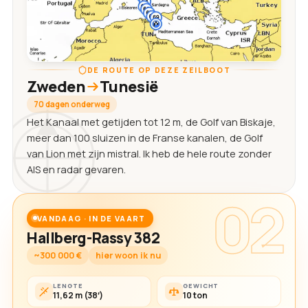
DE ROUTE OP DEZE ZEILBOOT
Zweden
Tunesië
70 dagen onderweg
Het Kanaal met getijden tot 12 m, de Golf van Biskaje,
meer dan 100 sluizen in de Franse kanalen, de Golf
van Lion met zijn mistral. Ik heb de hele route zonder
AIS en radar gevaren.
02
VANDAAG · IN DE VAART
Hallberg-Rassy 382
~300 000 €
hier woon ik nu
LENGTE
GEWICHT
11,62 m (38′)
10 ton