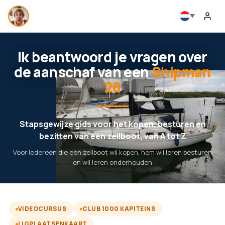
Ik beantwoord je vragen over
de aanschaf van een
Shipman
28
Stapsgewijze gids voor het kopen, besturen en
bezitten van een zeilboot, van A tot Z
Voor iedereen die een zeilboot wil kopen, hem wil leren besturen
en wil leren onderhouden
VIDEOCURSUS
CLUB 1000 KAPITEINS
LIGPLAATSENKAART