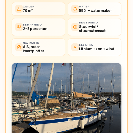
ZEILEN
WATER
70 m²
580 l + watermaker
BESTURING
BEMANNING
Stuurwiel +
2–5 personen
stuurautomaat
NAVIGATIE
ELEKTRA
AIS, radar,
Lithium + zon + wind
kaartplotter