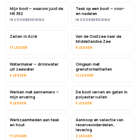
Mijn boot — waarom juist de
Teak op een boot — voor-
BINNENKORT
BINNENKORT
HR 382
en nadelen
IN VOORBEREIDING
IN VOORBEREIDING
Zeilen in Azië
Van de Oostzee naar de
BINNENKORT
BINNENKORT
Middellandse Zee
13 LESSEN
9 LESSEN
Watermaker — drinkwater
Omgaan met
BINNENKORT
uit zeewater
grensformaliteiten
4 LESSEN
12 LESSEN
Werken met aannemers —
De boot verven en gaten in
BINNENKORT
BINNENKORT
mijn ervaring
polyester vullen
9 LESSEN
5 LESSEN
Werkzaamheden aan teak
Aankoop en selectie van
BINNENKORT
en hout
reserveonderdelen,
levering
11 LESSEN
2 LESSEN