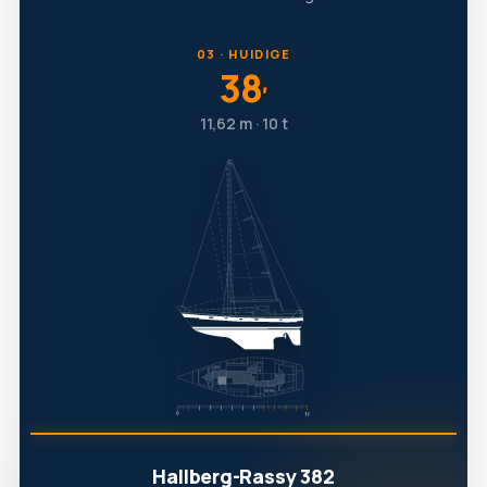
03 · HUIDIGE
38
′
11,62 m · 10 t
Hallberg-Rassy 382