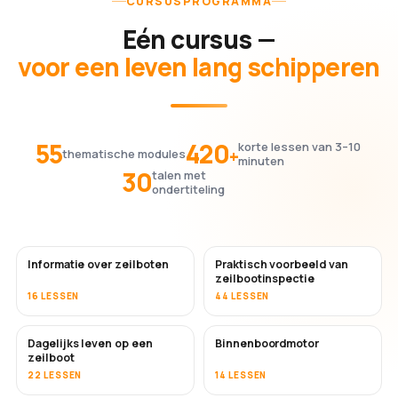
CURSUSPROGRAMMA
Eén cursus —
voor een leven lang schipperen
55
420
korte lessen van 3–10
+
thematische modules
minuten
30
talen met
ondertiteling
Informatie over zeilboten
Praktisch voorbeeld van
zeilbootinspectie
16 LESSEN
44 LESSEN
Dagelijks leven op een
Binnenboordmotor
zeilboot
22 LESSEN
14 LESSEN