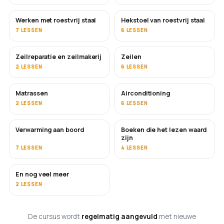
Werken met roestvrij staal
Hekstoel van roestvrij staal
BINNENKORT
7 LESSEN
6 LESSEN
Zeilreparatie en zeilmakerij
Zeilen
BINNENKORT
2 LESSEN
6 LESSEN
Matrassen
Airconditioning
BINNENKORT
2 LESSEN
6 LESSEN
Verwarming aan boord
Boeken die het lezen waard
BINNENKORT
BINNENKORT
zijn
7 LESSEN
4 LESSEN
En nog veel meer
BINNENKORT
2 LESSEN
De cursus wordt
regelmatig aangevuld
met nieuwe