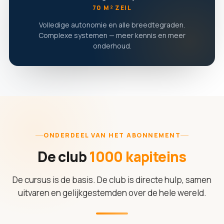
70 M² ZEIL
Volledige autonomie en alle breedtegraden.
Complexe systemen — meer kennis en meer
onderhoud.
ONDERDEEL VAN HET ABONNEMENT
De club
1000 kapiteins
De cursus is de basis. De club is directe hulp, samen
uitvaren en gelijkgestemden over de hele wereld.