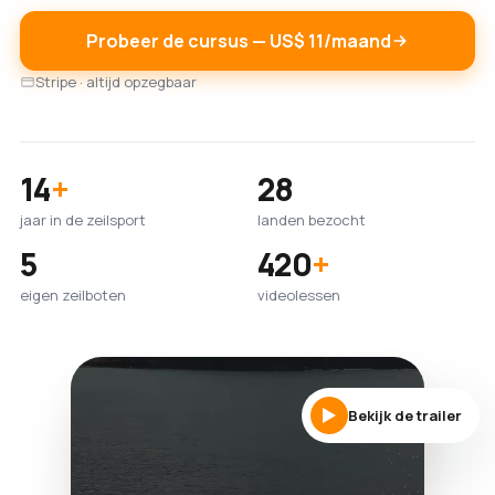
Probeer de cursus — US$ 11/maand
Stripe · altijd opzegbaar
14
+
28
jaar in de zeilsport
landen bezocht
5
420
+
eigen zeilboten
videolessen
Bekijk de trailer