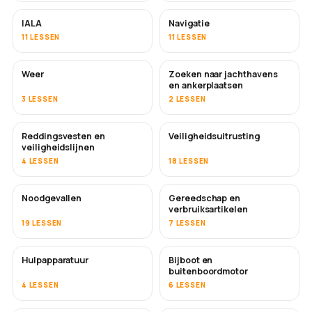
IALA
Navigatie
11 LESSEN
11 LESSEN
Weer
Zoeken naar jachthavens
en ankerplaatsen
3 LESSEN
2 LESSEN
Reddingsvesten en
Veiligheidsuitrusting
veiligheidslijnen
4 LESSEN
18 LESSEN
Noodgevallen
Gereedschap en
verbruiksartikelen
19 LESSEN
7 LESSEN
Hulpapparatuur
Bijboot en
buitenboordmotor
4 LESSEN
6 LESSEN