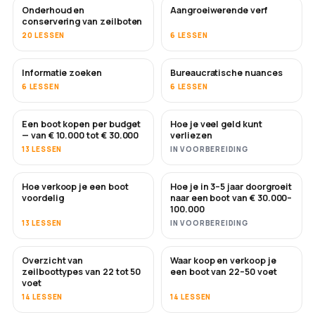
Onderhoud en
Aangroeiwerende verf
BINNENKORT
conservering van zeilboten
20 LESSEN
6 LESSEN
Informatie zoeken
Bureaucratische nuances
6 LESSEN
6 LESSEN
Een boot kopen per budget
Hoe je veel geld kunt
BINNENKORT
BINNENKORT
— van € 10.000 tot € 30.000
verliezen
13 LESSEN
IN VOORBEREIDING
Hoe verkoop je een boot
Hoe je in 3–5 jaar doorgroeit
NIEUW
NIEUW
voordelig
naar een boot van € 30.000–
100.000
13 LESSEN
IN VOORBEREIDING
Overzicht van
Waar koop en verkoop je
BINNENKORT
BINNENKORT
zeilboottypes van 22 tot 50
een boot van 22–50 voet
voet
14 LESSEN
14 LESSEN