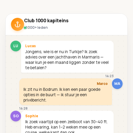
Club 1000 kapiteins
1000+ leden
LU
Lucas
Jongens, wie is er nu in Turkije? Ik zoek
advies over een jachthaven in Marmaris —
waar kun je een maand liggen zonder te veel
te betalen?
14:23
MA
Marco
Ik zit nu in Bodrum. Ik ken een paar goede
opties in de buurt — ik stuur je een
privébericht.
14:28
SO
Sophie
Ik zoek vaartijd op een zeilboot van 30–40 ft.
Heb ervaring, kan 1–2 weken mee op een
cruise, welke kant dan ook.