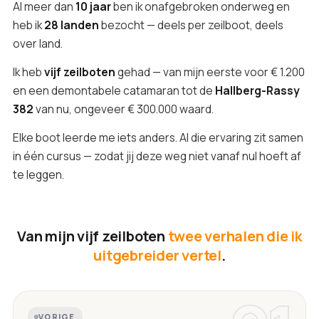
Al meer dan
10 jaar
ben ik onafgebroken onderweg en
heb ik
28 landen
bezocht — deels per zeilboot, deels
over land.
Ik heb
vijf zeilboten
gehad — van mijn eerste voor € 1.200
en een demontabele catamaran tot de
Hallberg-Rassy
382
van nu, ongeveer € 300.000 waard.
Elke boot leerde me iets anders. Al die ervaring zit samen
in één cursus — zodat jij deze weg niet vanaf nul hoeft af
te leggen.
Van mijn vijf zeilboten
twee verhalen die ik
uitgebreider vertel
.
VORIGE