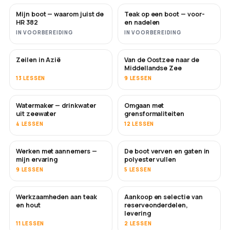
Mijn boot — waarom juist de
Teak op een boot — voor-
BINNENKORT
BINNENKORT
HR 382
en nadelen
IN VOORBEREIDING
IN VOORBEREIDING
Zeilen in Azië
Van de Oostzee naar de
BINNENKORT
BINNENKORT
Middellandse Zee
13 LESSEN
9 LESSEN
Watermaker — drinkwater
Omgaan met
BINNENKORT
uit zeewater
grensformaliteiten
4 LESSEN
12 LESSEN
Werken met aannemers —
De boot verven en gaten in
BINNENKORT
BINNENKORT
mijn ervaring
polyester vullen
9 LESSEN
5 LESSEN
Werkzaamheden aan teak
Aankoop en selectie van
BINNENKORT
en hout
reserveonderdelen,
levering
11 LESSEN
2 LESSEN