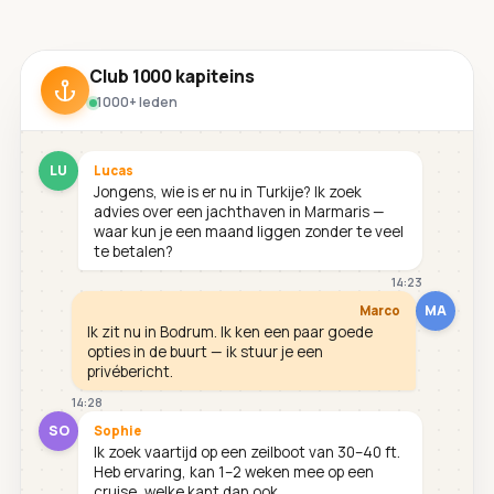
Club 1000 kapiteins
1000+ leden
LU
Lucas
Jongens, wie is er nu in Turkije? Ik zoek
advies over een jachthaven in Marmaris —
waar kun je een maand liggen zonder te veel
te betalen?
14:23
MA
Marco
Ik zit nu in Bodrum. Ik ken een paar goede
opties in de buurt — ik stuur je een
privébericht.
14:28
SO
Sophie
Ik zoek vaartijd op een zeilboot van 30–40 ft.
Heb ervaring, kan 1–2 weken mee op een
cruise, welke kant dan ook.