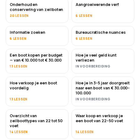
Onderhoud en
Aangroeiwerende verf
BINNENKORT
conservering van zeilboten
20 LESSEN
6 LESSEN
Informatie zoeken
Bureaucratische nuances
6 LESSEN
6 LESSEN
Een boot kopen per budget
Hoe je veel geld kunt
BINNENKORT
BINNENKORT
— van € 10.000 tot € 30.000
verliezen
13 LESSEN
IN VOORBEREIDING
Hoe verkoop je een boot
Hoe je in 3–5 jaar doorgroeit
NIEUW
NIEUW
voordelig
naar een boot van € 30.000–
100.000
13 LESSEN
IN VOORBEREIDING
Overzicht van
Waar koop en verkoop je
BINNENKORT
BINNENKORT
zeilboottypes van 22 tot 50
een boot van 22–50 voet
voet
14 LESSEN
14 LESSEN