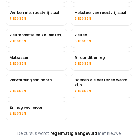
Werken met roestvrij staal
Hekstoel van roestvrij staal
BINNENKORT
7 LESSEN
6 LESSEN
Zeilreparatie en zeilmakerij
Zeilen
BINNENKORT
2 LESSEN
6 LESSEN
Matrassen
Airconditioning
BINNENKORT
2 LESSEN
6 LESSEN
Verwarming aan boord
Boeken die het lezen waard
BINNENKORT
BINNENKORT
zijn
7 LESSEN
4 LESSEN
En nog veel meer
BINNENKORT
2 LESSEN
De cursus wordt
regelmatig aangevuld
met nieuwe