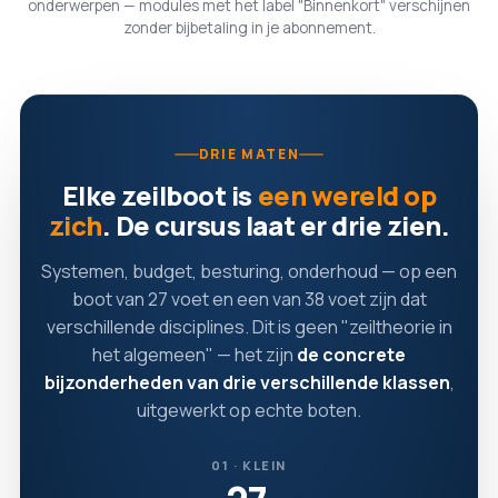
onderwerpen — modules met het label "Binnenkort" verschijnen
zonder bijbetaling in je abonnement.
DRIE MATEN
Elke zeilboot is
een wereld op
zich
. De cursus laat er drie zien.
Systemen, budget, besturing, onderhoud — op een
boot van 27 voet en een van 38 voet zijn dat
verschillende disciplines. Dit is geen "zeiltheorie in
het algemeen" — het zijn
de concrete
bijzonderheden van drie verschillende klassen
,
uitgewerkt op echte boten.
01 · KLEIN