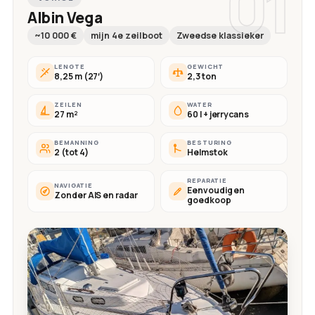
01
Albin Vega
~10 000 €
mijn 4e zeilboot
Zweedse klassieker
LENGTE
GEWICHT
8,25 m (27′)
2,3 ton
ZEILEN
WATER
27 m²
60 l + jerrycans
BEMANNING
BESTURING
2 (tot 4)
Helmstok
REPARATIE
NAVIGATIE
Eenvoudig en
Zonder AIS en radar
goedkoop