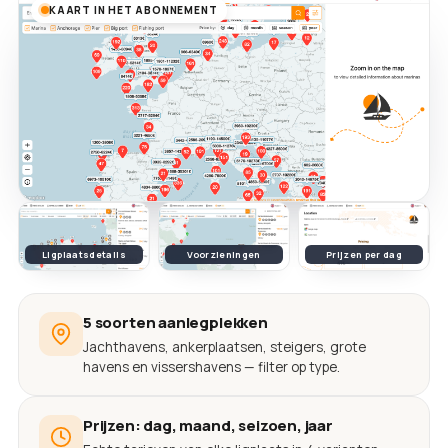
KAART IN HET ABONNEMENT
Ligplaatsdetails
Voorzieningen
Prijzen per dag
5 soorten aanlegplekken
Jachthavens, ankerplaatsen, steigers, grote
havens en vissershavens — filter op type.
Prijzen: dag, maand, seizoen, jaar