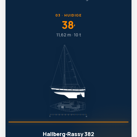
03 · HUIDIGE
38
′
11,62 m · 10 t
Hallberg-Rassy 382