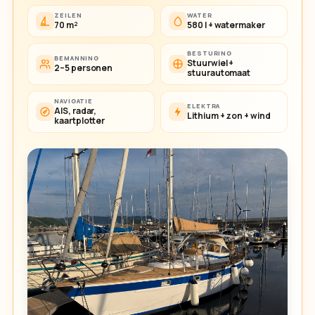
ZEILEN
WATER
70 m²
580 l + watermaker
BESTURING
BEMANNING
Stuurwiel +
2–5 personen
stuurautomaat
NAVIGATIE
ELEKTRA
AIS, radar,
Lithium + zon + wind
kaartplotter