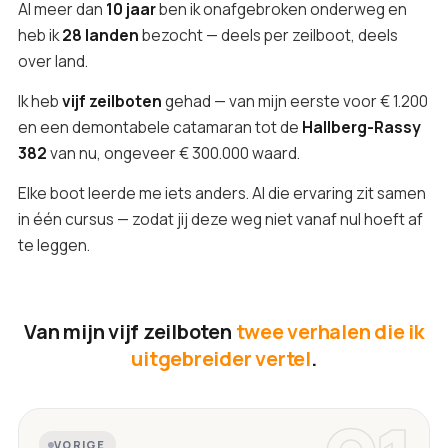
Al meer dan
10 jaar
ben ik onafgebroken onderweg en
heb ik
28 landen
bezocht — deels per zeilboot, deels
over land.
Ik heb
vijf zeilboten
gehad — van mijn eerste voor € 1.200
en een demontabele catamaran tot de
Hallberg-Rassy
382
van nu, ongeveer € 300.000 waard.
Elke boot leerde me iets anders. Al die ervaring zit samen
in één cursus — zodat jij deze weg niet vanaf nul hoeft af
te leggen.
Van mijn vijf zeilboten
twee verhalen die ik
uitgebreider vertel
.
VORIGE