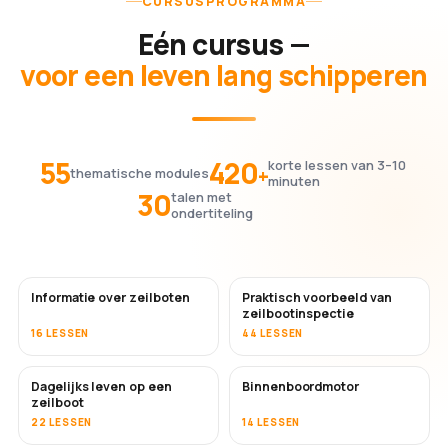
CURSUSPROGRAMMA
Eén cursus —
voor een leven lang schipperen
55
420
korte lessen van 3–10
+
thematische modules
minuten
30
talen met
ondertiteling
Informatie over zeilboten
Praktisch voorbeeld van
zeilbootinspectie
16 LESSEN
44 LESSEN
Dagelijks leven op een
Binnenboordmotor
zeilboot
22 LESSEN
14 LESSEN