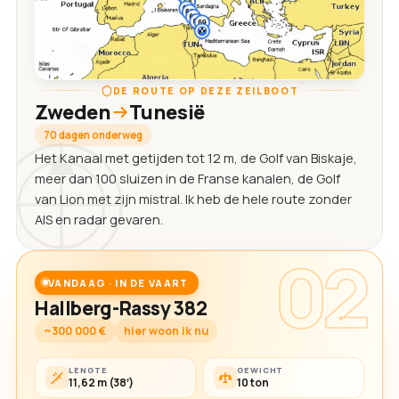
DE ROUTE OP DEZE ZEILBOOT
Zweden
Tunesië
70 dagen onderweg
Het Kanaal met getijden tot 12 m, de Golf van Biskaje,
meer dan 100 sluizen in de Franse kanalen, de Golf
van Lion met zijn mistral. Ik heb de hele route zonder
AIS en radar gevaren.
02
VANDAAG · IN DE VAART
Hallberg-Rassy 382
~300 000 €
hier woon ik nu
LENGTE
GEWICHT
11,62 m (38′)
10 ton