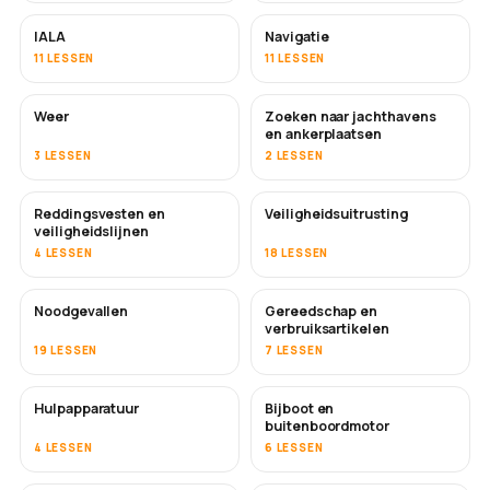
IALA
Navigatie
11 LESSEN
11 LESSEN
Weer
Zoeken naar jachthavens
en ankerplaatsen
3 LESSEN
2 LESSEN
Reddingsvesten en
Veiligheidsuitrusting
veiligheidslijnen
4 LESSEN
18 LESSEN
Noodgevallen
Gereedschap en
verbruiksartikelen
19 LESSEN
7 LESSEN
Hulpapparatuur
Bijboot en
buitenboordmotor
4 LESSEN
6 LESSEN