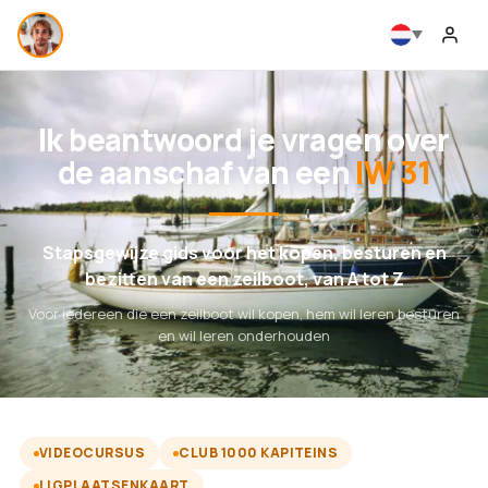
Ik beantwoord je vragen over
de aanschaf van een
IW 31
Stapsgewijze gids voor het kopen, besturen en
bezitten van een zeilboot, van A tot Z
Voor iedereen die een zeilboot wil kopen, hem wil leren besturen
en wil leren onderhouden
VIDEOCURSUS
CLUB 1000 KAPITEINS
LIGPLAATSENKAART