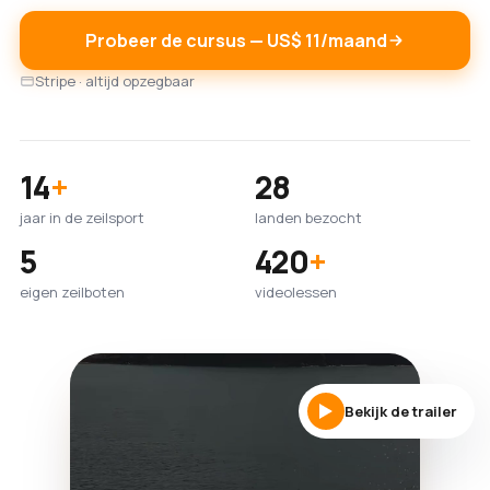
Probeer de cursus — US$ 11/maand
Stripe · altijd opzegbaar
14
+
28
jaar in de zeilsport
landen bezocht
5
420
+
eigen zeilboten
videolessen
Bekijk de trailer