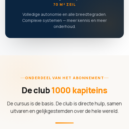
70 M² ZEIL
Volledige autonomie en alle breedtegraden.
Complexe systemen — meer kennis en meer
onderhoud.
ONDERDEEL VAN HET ABONNEMENT
De club
1000 kapiteins
De cursus is de basis. De club is directe hulp, samen
uitvaren en gelijkgestemden over de hele wereld.