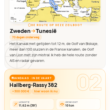
DE ROUTE OP DEZE ZEILBOOT
Zweden
Tunesië
70 dagen onderweg
Het Kanaal met getijden tot 12 m, de Golf van Biskaje,
meer dan 100 sluizen in de Franse kanalen, de Golf
van Lion met zijn mistral. Ik heb de hele route zonder
AIS en radar gevaren.
02
VANDAAG · IN DE VAART
Hallberg-Rassy 382
~300 000 €
hier woon ik nu
LENGTE
GEWICHT
11,62 m (38′)
10 ton