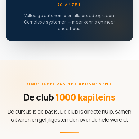
70 M² ZEIL
Volledige autonomie en alle breedtegraden.
Complexe systemen — meer kennis en meer
onderhoud.
ONDERDEEL VAN HET ABONNEMENT
De club
1000 kapiteins
De cursus is de basis. De club is directe hulp, samen
uitvaren en gelijkgestemden over de hele wereld.