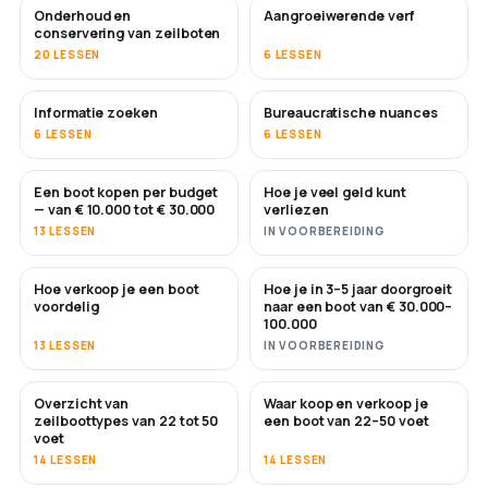
Onderhoud en
Aangroeiwerende verf
BINNENKORT
conservering van zeilboten
20 LESSEN
6 LESSEN
Informatie zoeken
Bureaucratische nuances
6 LESSEN
6 LESSEN
Een boot kopen per budget
Hoe je veel geld kunt
BINNENKORT
BINNENKORT
— van € 10.000 tot € 30.000
verliezen
13 LESSEN
IN VOORBEREIDING
Hoe verkoop je een boot
Hoe je in 3–5 jaar doorgroeit
NIEUW
NIEUW
voordelig
naar een boot van € 30.000–
100.000
13 LESSEN
IN VOORBEREIDING
Overzicht van
Waar koop en verkoop je
BINNENKORT
BINNENKORT
zeilboottypes van 22 tot 50
een boot van 22–50 voet
voet
14 LESSEN
14 LESSEN