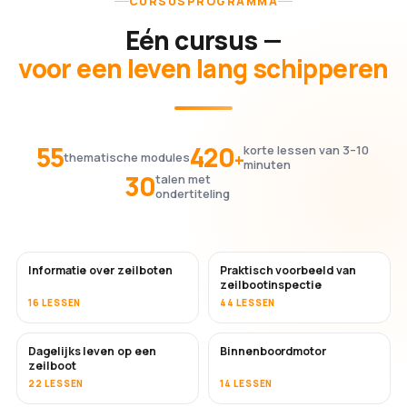
CURSUSPROGRAMMA
Eén cursus —
voor een leven lang schipperen
55
420
korte lessen van 3–10
+
thematische modules
minuten
30
talen met
ondertiteling
Informatie over zeilboten
Praktisch voorbeeld van
zeilbootinspectie
16 LESSEN
44 LESSEN
Dagelijks leven op een
Binnenboordmotor
zeilboot
22 LESSEN
14 LESSEN