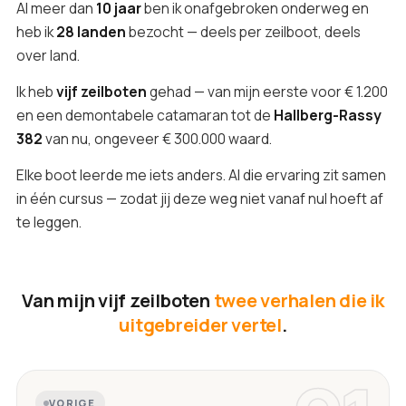
Al meer dan
10 jaar
ben ik onafgebroken onderweg en
heb ik
28 landen
bezocht — deels per zeilboot, deels
over land.
Ik heb
vijf zeilboten
gehad — van mijn eerste voor € 1.200
en een demontabele catamaran tot de
Hallberg-Rassy
382
van nu, ongeveer € 300.000 waard.
Elke boot leerde me iets anders. Al die ervaring zit samen
in één cursus — zodat jij deze weg niet vanaf nul hoeft af
te leggen.
Van mijn vijf zeilboten
twee verhalen die ik
uitgebreider vertel
.
VORIGE