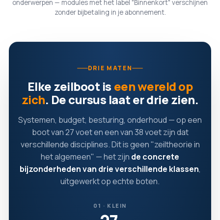
onderwerpen — modules met het label "Binnenkort" verschijnen
zonder bijbetaling in je abonnement.
DRIE MATEN
Elke zeilboot is
een wereld op
zich
. De cursus laat er drie zien.
Systemen, budget, besturing, onderhoud — op een
boot van 27 voet en een van 38 voet zijn dat
verschillende disciplines. Dit is geen "zeiltheorie in
het algemeen" — het zijn
de concrete
bijzonderheden van drie verschillende klassen
,
uitgewerkt op echte boten.
01 · KLEIN