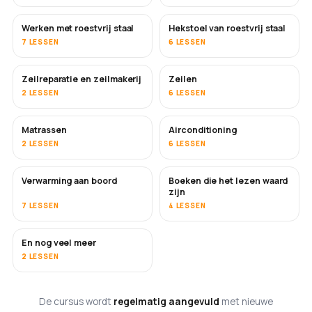
Werken met roestvrij staal
Hekstoel van roestvrij staal
BINNENKORT
7 LESSEN
6 LESSEN
Zeilreparatie en zeilmakerij
Zeilen
BINNENKORT
2 LESSEN
6 LESSEN
Matrassen
Airconditioning
BINNENKORT
2 LESSEN
6 LESSEN
Verwarming aan boord
Boeken die het lezen waard
BINNENKORT
BINNENKORT
zijn
7 LESSEN
4 LESSEN
En nog veel meer
BINNENKORT
2 LESSEN
De cursus wordt
regelmatig aangevuld
met nieuwe