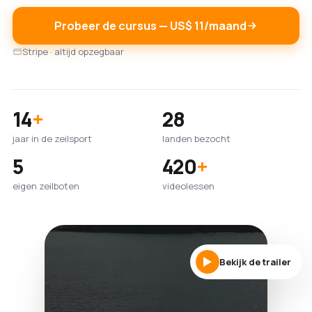
Probeer de cursus — US$ 11/maand
Stripe · altijd opzegbaar
14
+
28
jaar in de zeilsport
landen bezocht
5
420
+
eigen zeilboten
videolessen
Bekijk de trailer