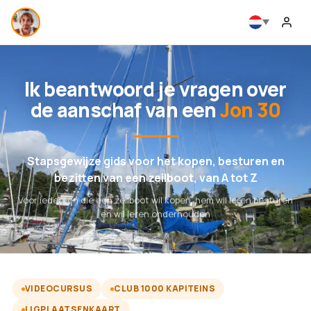
Ik beantwoord je vragen over
de aanschaf van een
Jon 30
Stapsgewijze gids voor het kopen, besturen en
bezitten van een zeilboot, van A tot Z
Voor iedereen die een zeilboot wil kopen, hem wil leren besturen
en wil leren onderhouden
VIDEOCURSUS
CLUB 1000 KAPITEINS
LIGPLAATSENKAART