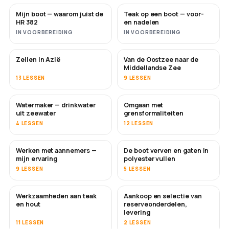
Mijn boot — waarom juist de
Teak op een boot — voor-
BINNENKORT
BINNENKORT
HR 382
en nadelen
IN VOORBEREIDING
IN VOORBEREIDING
Zeilen in Azië
Van de Oostzee naar de
BINNENKORT
BINNENKORT
Middellandse Zee
13 LESSEN
9 LESSEN
Watermaker — drinkwater
Omgaan met
BINNENKORT
uit zeewater
grensformaliteiten
4 LESSEN
12 LESSEN
Werken met aannemers —
De boot verven en gaten in
BINNENKORT
BINNENKORT
mijn ervaring
polyester vullen
9 LESSEN
5 LESSEN
Werkzaamheden aan teak
Aankoop en selectie van
BINNENKORT
en hout
reserveonderdelen,
levering
11 LESSEN
2 LESSEN