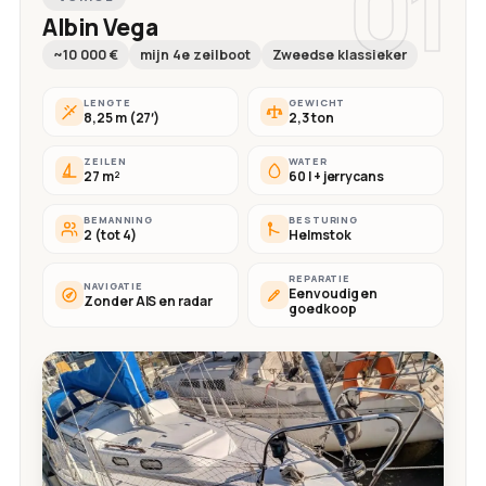
01
Albin Vega
~10 000 €
mijn 4e zeilboot
Zweedse klassieker
LENGTE
GEWICHT
8,25 m (27′)
2,3 ton
ZEILEN
WATER
27 m²
60 l + jerrycans
BEMANNING
BESTURING
2 (tot 4)
Helmstok
REPARATIE
NAVIGATIE
Eenvoudig en
Zonder AIS en radar
goedkoop