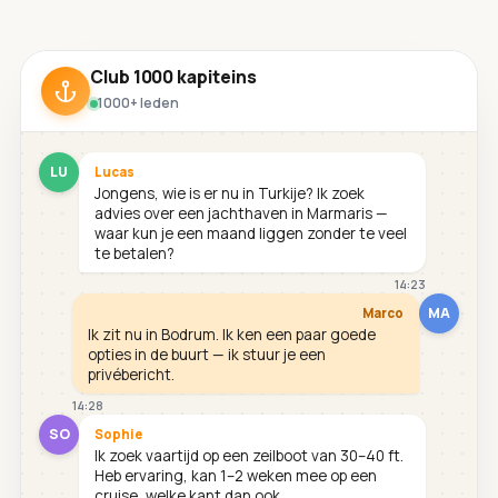
Club 1000 kapiteins
1000+ leden
LU
Lucas
Jongens, wie is er nu in Turkije? Ik zoek
advies over een jachthaven in Marmaris —
waar kun je een maand liggen zonder te veel
te betalen?
14:23
MA
Marco
Ik zit nu in Bodrum. Ik ken een paar goede
opties in de buurt — ik stuur je een
privébericht.
14:28
SO
Sophie
Ik zoek vaartijd op een zeilboot van 30–40 ft.
Heb ervaring, kan 1–2 weken mee op een
cruise, welke kant dan ook.