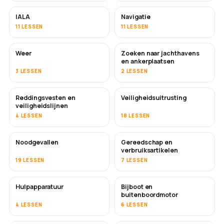
IALA
Navigatie
11 LESSEN
11 LESSEN
Weer
Zoeken naar jachthavens
en ankerplaatsen
3 LESSEN
2 LESSEN
Reddingsvesten en
Veiligheidsuitrusting
veiligheidslijnen
4 LESSEN
18 LESSEN
Noodgevallen
Gereedschap en
verbruiksartikelen
19 LESSEN
7 LESSEN
Hulpapparatuur
Bijboot en
buitenboordmotor
4 LESSEN
6 LESSEN