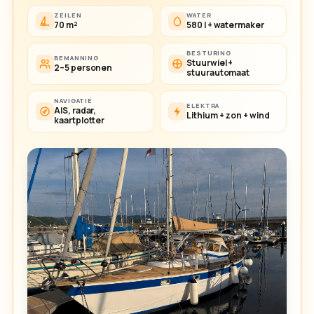
ZEILEN
WATER
70 m²
580 l + watermaker
BESTURING
BEMANNING
Stuurwiel +
2–5 personen
stuurautomaat
NAVIGATIE
ELEKTRA
AIS, radar,
Lithium + zon + wind
kaartplotter