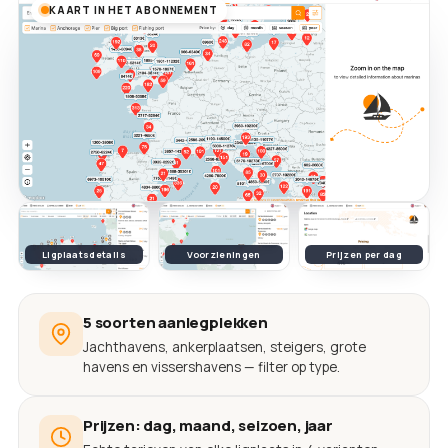
KAART IN HET ABONNEMENT
Ligplaatsdetails
Voorzieningen
Prijzen per dag
5 soorten aanlegplekken
Jachthavens, ankerplaatsen, steigers, grote
havens en vissershavens — filter op type.
Prijzen: dag, maand, seizoen, jaar