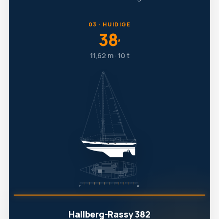
03 · HUIDIGE
38
′
11,62 m · 10 t
Hallberg-Rassy 382