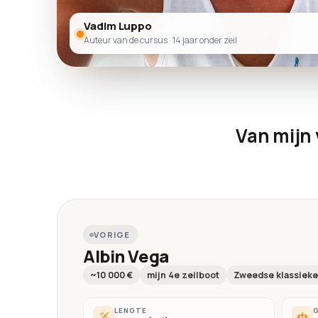
Vadim Luppo
Auteur van de cursus · 14 jaar onder zeil
Van mijn 
VORIGE
Albin Vega
~10 000 €
mijn 4e zeilboot
Zweedse klassieke
LENGTE