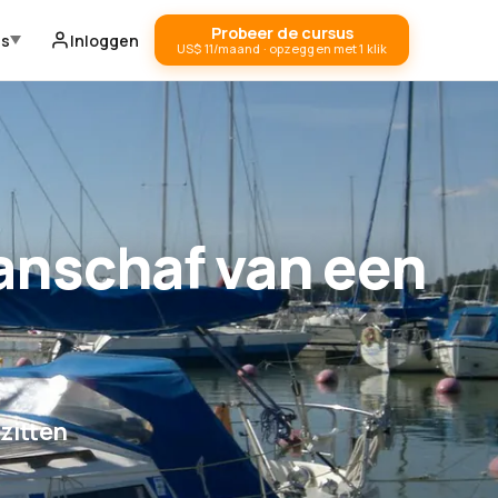
Probeer de cursus
ds
Inloggen
US$ 11/maand · opzeggen met 1 klik
aanschaf van een
zitten