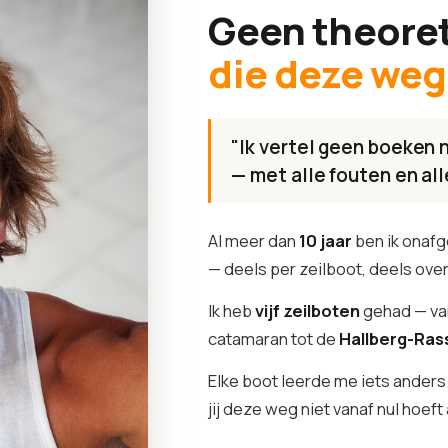
Geen theore
die deze weg 
"Ik vertel geen boeken 
— met alle fouten en al
Al meer dan
10 jaar
ben ik onaf
— deels per zeilboot, deels over
Ik heb
vijf zeilboten
gehad — van
catamaran tot de
Hallberg-Ras
Elke boot leerde me iets anders.
jij deze weg niet vanaf nul hoeft