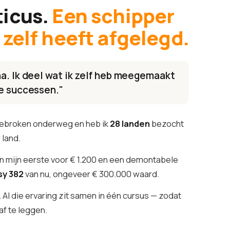
ticus.
Een schipper
zelf heeft afgelegd.
na. Ik deel wat ik zelf heb meegemaakt
le successen."
gebroken onderweg en heb ik
28 landen
bezocht
 land.
 mijn eerste voor € 1.200 en een demontabele
sy 382
van nu, ongeveer € 300.000 waard.
 Al die ervaring zit samen in één cursus — zodat
 af te leggen.