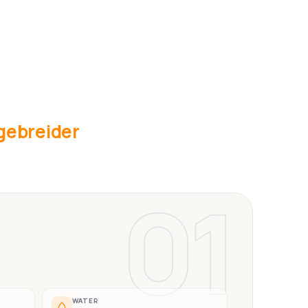
tgebreider
01
WATER