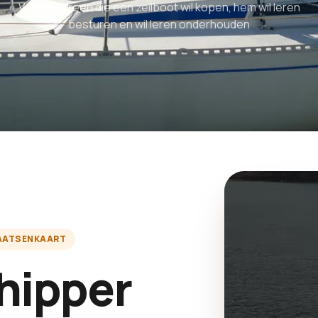
Voor iedereen die een zeilboot wil kopen, hem wil leren
besturen en wil leren onderhouden
AATSENKAART
chipper