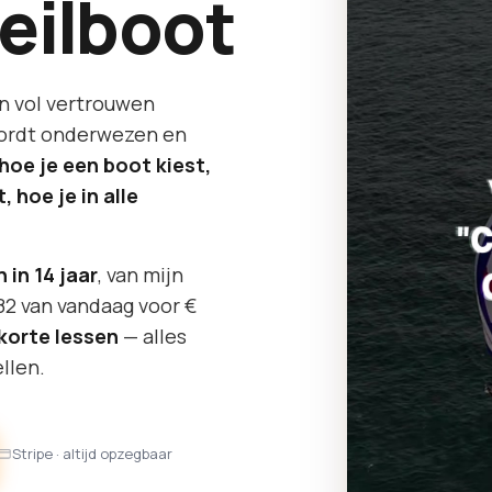
eilboot
en vol vertrouwen
 wordt onderwezen en
hoe je een boot kiest,
hoe je in alle
n in 14 jaar
, van mijn
82 van vandaag voor €
korte lessen
— alles
llen.
Stripe · altijd opzegbaar