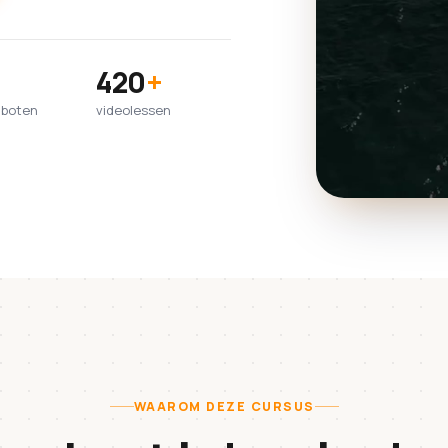
420
+
lboten
videolessen
WAAROM DEZE CURSUS