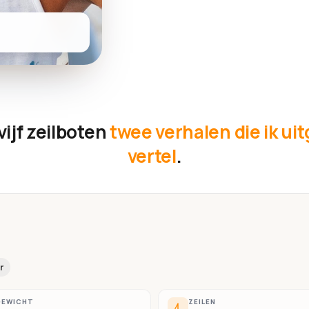
vijf zeilboten
twee verhalen die ik ui
vertel
.
r
GEWICHT
ZEILEN