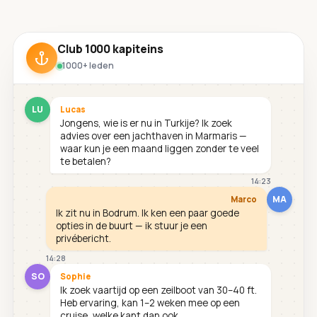
Club 1000 kapiteins
1000+ leden
LU
Lucas
Jongens, wie is er nu in Turkije? Ik zoek
advies over een jachthaven in Marmaris —
waar kun je een maand liggen zonder te veel
te betalen?
14:23
MA
Marco
Ik zit nu in Bodrum. Ik ken een paar goede
opties in de buurt — ik stuur je een
privébericht.
14:28
SO
Sophie
Ik zoek vaartijd op een zeilboot van 30–40 ft.
Heb ervaring, kan 1–2 weken mee op een
cruise, welke kant dan ook.