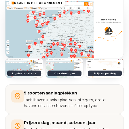
KAART IN HET ABONNEMENT
Ligplaatsdetails
Voorzieningen
Prijzen per dag
5 soorten aanlegplekken
Jachthavens, ankerplaatsen, steigers, grote
havens en vissershavens — filter op type.
Prijzen: dag, maand, seizoen, jaar