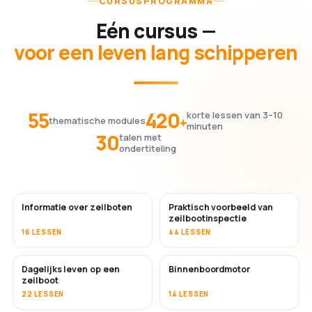
CURSUSPROGRAMMA
Eén cursus —
voor een leven lang schipperen
55
420
korte lessen van 3–10
+
thematische modules
minuten
30
talen met
ondertiteling
Informatie over zeilboten
Praktisch voorbeeld van
zeilbootinspectie
16 LESSEN
44 LESSEN
Dagelijks leven op een
Binnenboordmotor
zeilboot
22 LESSEN
14 LESSEN