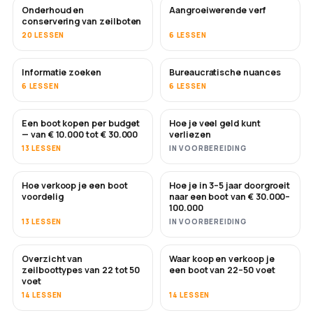
Onderhoud en
Aangroeiwerende verf
BINNENKORT
conservering van zeilboten
20 LESSEN
6 LESSEN
Informatie zoeken
Bureaucratische nuances
6 LESSEN
6 LESSEN
Een boot kopen per budget
Hoe je veel geld kunt
BINNENKORT
BINNENKORT
— van € 10.000 tot € 30.000
verliezen
13 LESSEN
IN VOORBEREIDING
Hoe verkoop je een boot
Hoe je in 3–5 jaar doorgroeit
NIEUW
NIEUW
voordelig
naar een boot van € 30.000–
100.000
13 LESSEN
IN VOORBEREIDING
Overzicht van
Waar koop en verkoop je
BINNENKORT
BINNENKORT
zeilboottypes van 22 tot 50
een boot van 22–50 voet
voet
14 LESSEN
14 LESSEN