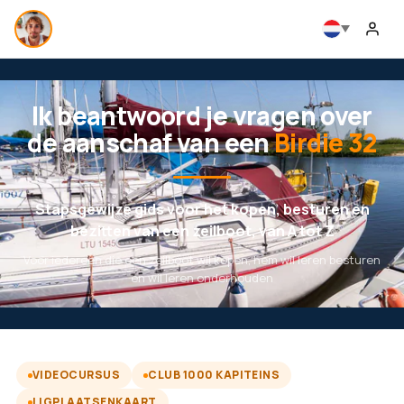
Ik beantwoord je vragen over
de aanschaf van een
Birdie 32
Stapsgewijze gids voor het kopen, besturen en
bezitten van een zeilboot, van A tot Z
Voor iedereen die een zeilboot wil kopen, hem wil leren besturen
en wil leren onderhouden
VIDEOCURSUS
CLUB 1000 KAPITEINS
LIGPLAATSENKAART