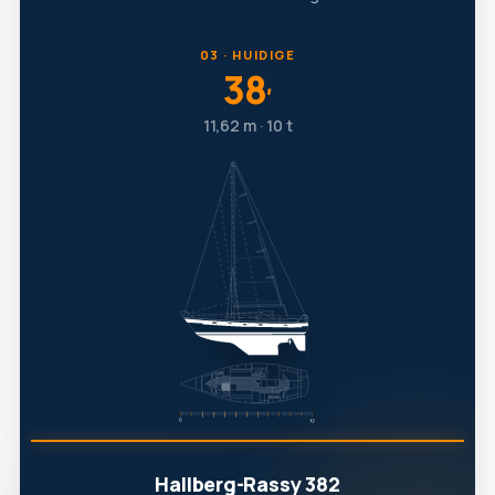
03 · HUIDIGE
38
′
11,62 m · 10 t
Hallberg-Rassy 382