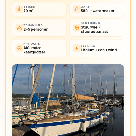
ZEILEN
WATER
70 m²
580 l + watermaker
BESTURING
BEMANNING
Stuurwiel +
2–5 personen
stuurautomaat
NAVIGATIE
ELEKTRA
AIS, radar,
Lithium + zon + wind
kaartplotter