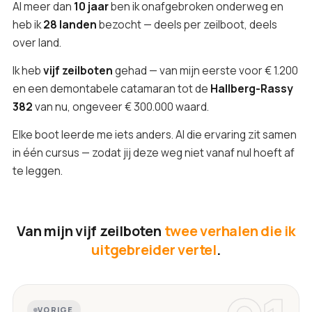
Al meer dan
10 jaar
ben ik onafgebroken onderweg en
heb ik
28 landen
bezocht — deels per zeilboot, deels
over land.
Ik heb
vijf zeilboten
gehad — van mijn eerste voor € 1.200
en een demontabele catamaran tot de
Hallberg-Rassy
382
van nu, ongeveer € 300.000 waard.
Elke boot leerde me iets anders. Al die ervaring zit samen
in één cursus — zodat jij deze weg niet vanaf nul hoeft af
te leggen.
Van mijn vijf zeilboten
twee verhalen die ik
uitgebreider vertel
.
VORIGE