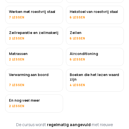
Werken met roestvrij staal
Hekstoel van roestvrij staal
BINNENKORT
7 LESSEN
6 LESSEN
Zeilreparatie en zeilmakerij
Zeilen
BINNENKORT
2 LESSEN
6 LESSEN
Matrassen
Airconditioning
BINNENKORT
2 LESSEN
6 LESSEN
Verwarming aan boord
Boeken die het lezen waard
BINNENKORT
BINNENKORT
zijn
7 LESSEN
4 LESSEN
En nog veel meer
BINNENKORT
2 LESSEN
De cursus wordt
regelmatig aangevuld
met nieuwe