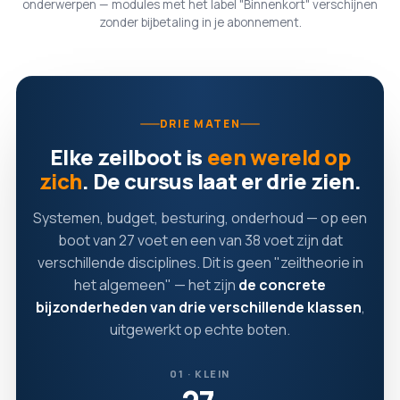
onderwerpen — modules met het label "Binnenkort" verschijnen
zonder bijbetaling in je abonnement.
DRIE MATEN
Elke zeilboot is
een wereld op
zich
. De cursus laat er drie zien.
Systemen, budget, besturing, onderhoud — op een
boot van 27 voet en een van 38 voet zijn dat
verschillende disciplines. Dit is geen "zeiltheorie in
het algemeen" — het zijn
de concrete
bijzonderheden van drie verschillende klassen
,
uitgewerkt op echte boten.
01 · KLEIN