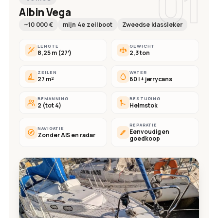
01
Albin Vega
~10 000 €
mijn 4e zeilboot
Zweedse klassieker
LENGTE
GEWICHT
8,25 m (27′)
2,3 ton
ZEILEN
WATER
27 m²
60 l + jerrycans
BEMANNING
BESTURING
2 (tot 4)
Helmstok
REPARATIE
NAVIGATIE
Eenvoudig en
Zonder AIS en radar
goedkoop