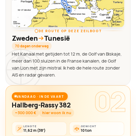
DE ROUTE OP DEZE ZEILBOOT
Zweden
Tunesië
70 dagen onderweg
Het Kanaal met getijden tot 12 m, de Golf van Biskaje,
meer dan 100 sluizen in de Franse kanalen, de Golf
van Lion met zijn mistral. Ik heb de hele route zonder
AIS en radar gevaren.
02
VANDAAG · IN DE VAART
Hallberg-Rassy 382
~300 000 €
hier woon ik nu
LENGTE
GEWICHT
11,62 m (38′)
10 ton