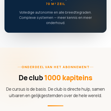
70 M² ZEIL
Volledige autonomie en alle breedtegraden.
Complexe systemen — meer kennis en meer
onderhoud.
ONDERDEEL VAN HET ABONNEMENT
De club
1000 kapiteins
De cursus is de basis. De club is directe hulp, samen
uitvaren en gelijkgestemden over de hele wereld.