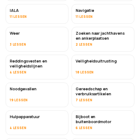
IALA
Navigatie
11 LESSEN
11 LESSEN
Weer
Zoeken naar jachthavens
en ankerplaatsen
3 LESSEN
2 LESSEN
Reddingsvesten en
Veiligheidsuitrusting
veiligheidslijnen
4 LESSEN
18 LESSEN
Noodgevallen
Gereedschap en
verbruiksartikelen
19 LESSEN
7 LESSEN
Hulpapparatuur
Bijboot en
buitenboordmotor
4 LESSEN
6 LESSEN