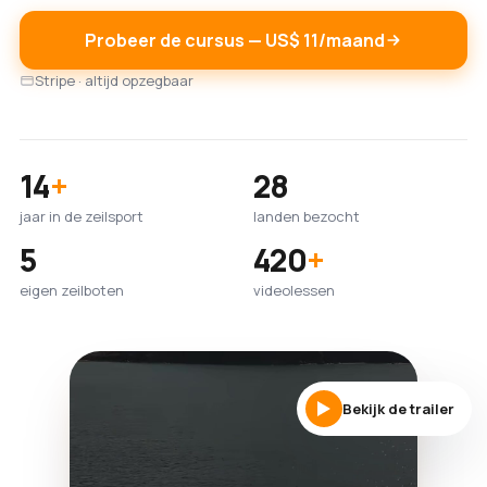
Probeer de cursus — US$ 11/maand
Stripe · altijd opzegbaar
14
+
28
jaar in de zeilsport
landen bezocht
5
420
+
eigen zeilboten
videolessen
Bekijk de trailer