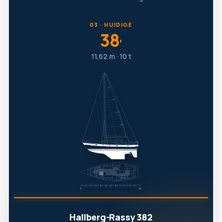
03 · HUIDIGE
38
′
11,62 m · 10 t
Hallberg-Rassy 382