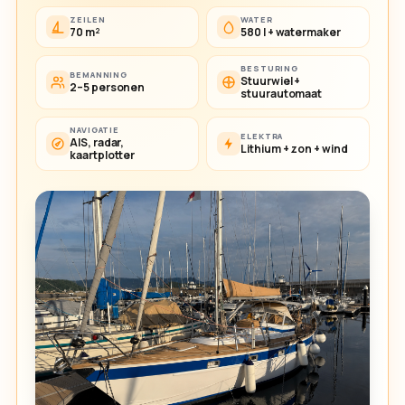
ZEILEN
WATER
70 m²
580 l + watermaker
BESTURING
BEMANNING
Stuurwiel +
2–5 personen
stuurautomaat
NAVIGATIE
ELEKTRA
AIS, radar,
Lithium + zon + wind
kaartplotter