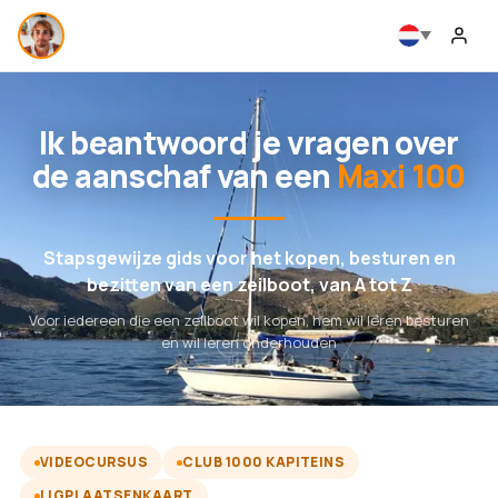
Ik beantwoord je vragen over
de aanschaf van een
Maxi 100
Stapsgewijze gids voor het kopen, besturen en
bezitten van een zeilboot, van A tot Z
Voor iedereen die een zeilboot wil kopen, hem wil leren besturen
en wil leren onderhouden
VIDEOCURSUS
CLUB 1000 KAPITEINS
LIGPLAATSENKAART