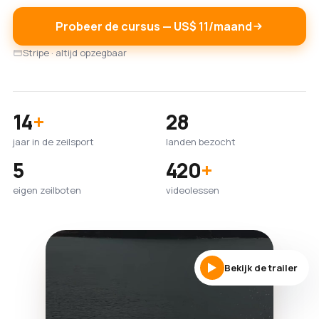
Probeer de cursus — US$ 11/maand
Stripe · altijd opzegbaar
14
+
28
jaar in de zeilsport
landen bezocht
5
420
+
eigen zeilboten
videolessen
Bekijk de trailer