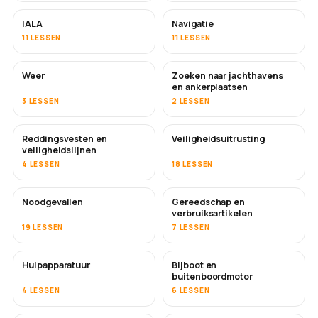
IALA
Navigatie
11 LESSEN
11 LESSEN
Weer
Zoeken naar jachthavens
en ankerplaatsen
3 LESSEN
2 LESSEN
Reddingsvesten en
Veiligheidsuitrusting
veiligheidslijnen
4 LESSEN
18 LESSEN
Noodgevallen
Gereedschap en
verbruiksartikelen
19 LESSEN
7 LESSEN
Hulpapparatuur
Bijboot en
buitenboordmotor
4 LESSEN
6 LESSEN