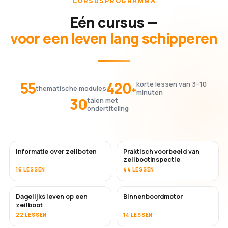
CURSUSPROGRAMMA
Eén cursus —
voor een leven lang schipperen
55
420
korte lessen van 3–10
+
thematische modules
minuten
30
talen met
ondertiteling
Informatie over zeilboten
Praktisch voorbeeld van
zeilbootinspectie
16 LESSEN
44 LESSEN
Dagelijks leven op een
Binnenboordmotor
zeilboot
22 LESSEN
14 LESSEN