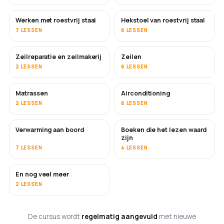
Werken met roestvrij staal
Hekstoel van roestvrij staal
BINNENKORT
7 LESSEN
6 LESSEN
Zeilreparatie en zeilmakerij
Zeilen
BINNENKORT
2 LESSEN
6 LESSEN
Matrassen
Airconditioning
BINNENKORT
2 LESSEN
6 LESSEN
Verwarming aan boord
Boeken die het lezen waard
BINNENKORT
BINNENKORT
zijn
7 LESSEN
4 LESSEN
En nog veel meer
BINNENKORT
2 LESSEN
De cursus wordt
regelmatig aangevuld
met nieuwe