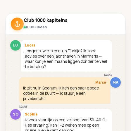
Club 1000 kapiteins
1000+ leden
LU
Lucas
Jongens, wie is er nu in Turkije? Ik zoek
advies over een jachthaven in Marmaris —
waar kun je een maand liggen zonder te veel
te betalen?
14:23
MA
Marco
Ik zit nu in Bodrum. Ik ken een paar goede
opties in de buurt — ik stuur je een
privébericht.
14:28
SO
Sophie
Ik zoek vaartijd op een zeilboot van 30–40 ft.
Heb ervaring, kan 1–2 weken mee op een
cruise, welke kant dan ook.