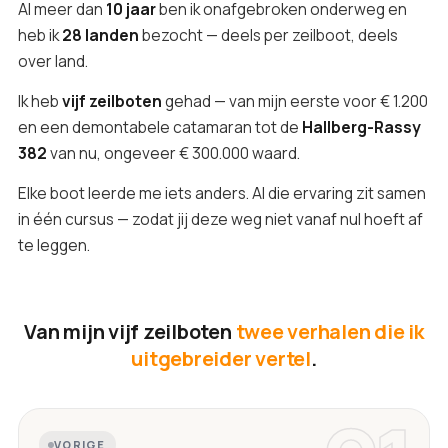
Al meer dan
10 jaar
ben ik onafgebroken onderweg en
heb ik
28 landen
bezocht — deels per zeilboot, deels
over land.
Ik heb
vijf zeilboten
gehad — van mijn eerste voor € 1.200
en een demontabele catamaran tot de
Hallberg-Rassy
382
van nu, ongeveer € 300.000 waard.
Elke boot leerde me iets anders. Al die ervaring zit samen
in één cursus — zodat jij deze weg niet vanaf nul hoeft af
te leggen.
Van mijn vijf zeilboten
twee verhalen die ik
uitgebreider vertel
.
VORIGE