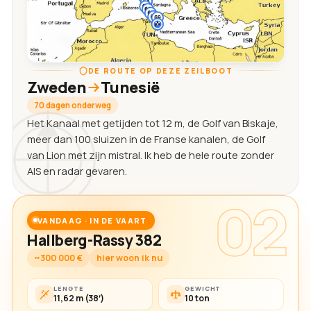
DE ROUTE OP DEZE ZEILBOOT
Zweden
Tunesië
70 dagen onderweg
Het Kanaal met getijden tot 12 m, de Golf van Biskaje,
meer dan 100 sluizen in de Franse kanalen, de Golf
van Lion met zijn mistral. Ik heb de hele route zonder
AIS en radar gevaren.
02
VANDAAG · IN DE VAART
Hallberg-Rassy 382
~300 000 €
hier woon ik nu
LENGTE
GEWICHT
11,62 m (38′)
10 ton