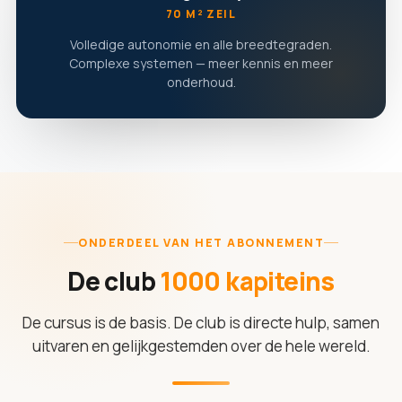
70 M² ZEIL
Volledige autonomie en alle breedtegraden.
Complexe systemen — meer kennis en meer
onderhoud.
ONDERDEEL VAN HET ABONNEMENT
De club
1000 kapiteins
De cursus is de basis. De club is directe hulp, samen
uitvaren en gelijkgestemden over de hele wereld.