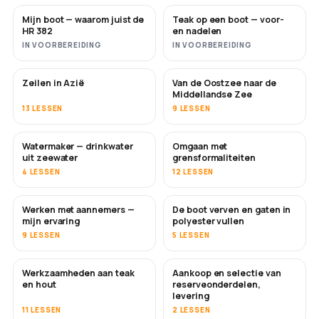
Mijn boot — waarom juist de
Teak op een boot — voor-
BINNENKORT
BINNENKORT
HR 382
en nadelen
IN VOORBEREIDING
IN VOORBEREIDING
Zeilen in Azië
Van de Oostzee naar de
BINNENKORT
BINNENKORT
Middellandse Zee
13 LESSEN
9 LESSEN
Watermaker — drinkwater
Omgaan met
BINNENKORT
uit zeewater
grensformaliteiten
4 LESSEN
12 LESSEN
Werken met aannemers —
De boot verven en gaten in
BINNENKORT
BINNENKORT
mijn ervaring
polyester vullen
9 LESSEN
5 LESSEN
Werkzaamheden aan teak
Aankoop en selectie van
BINNENKORT
en hout
reserveonderdelen,
levering
11 LESSEN
2 LESSEN