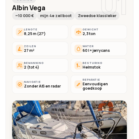
01
Albin Vega
~10 000 €
mijn 4e zeilboot
Zweedse klassieker
LENGTE
GEWICHT
8,25 m (27′)
2,3 ton
ZEILEN
WATER
27 m²
60 l + jerrycans
BEMANNING
BESTURING
2 (tot 4)
Helmstok
REPARATIE
NAVIGATIE
Eenvoudig en
Zonder AIS en radar
goedkoop