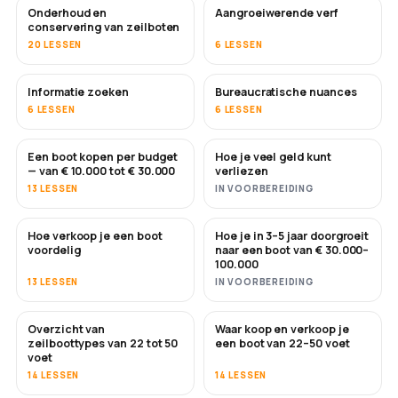
Onderhoud en
Aangroeiwerende verf
BINNENKORT
conservering van zeilboten
20 LESSEN
6 LESSEN
Informatie zoeken
Bureaucratische nuances
6 LESSEN
6 LESSEN
Een boot kopen per budget
Hoe je veel geld kunt
BINNENKORT
BINNENKORT
— van € 10.000 tot € 30.000
verliezen
13 LESSEN
IN VOORBEREIDING
Hoe verkoop je een boot
Hoe je in 3–5 jaar doorgroeit
NIEUW
NIEUW
voordelig
naar een boot van € 30.000–
100.000
13 LESSEN
IN VOORBEREIDING
Overzicht van
Waar koop en verkoop je
BINNENKORT
BINNENKORT
zeilboottypes van 22 tot 50
een boot van 22–50 voet
voet
14 LESSEN
14 LESSEN