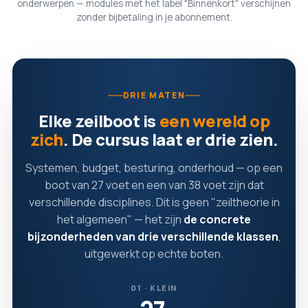
onderwerpen — modules met het label "Binnenkort" verschijnen
zonder bijbetaling in je abonnement.
DRIE MATEN
Elke zeilboot is
een wereld op
zich
. De cursus laat er drie zien.
Systemen, budget, besturing, onderhoud — op een
boot van 27 voet en een van 38 voet zijn dat
verschillende disciplines. Dit is geen "zeiltheorie in
het algemeen" — het zijn
de concrete
bijzonderheden van drie verschillende klassen
,
uitgewerkt op echte boten.
01 · KLEIN