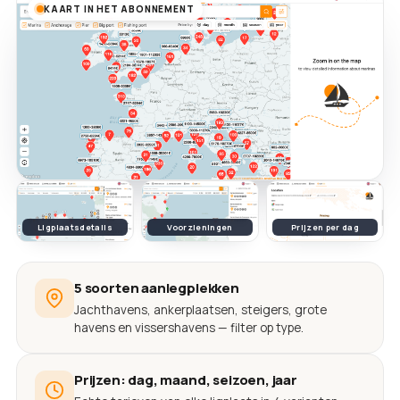
KAART IN HET ABONNEMENT
Ligplaatsdetails
Voorzieningen
Prijzen per dag
5 soorten aanlegplekken
Jachthavens, ankerplaatsen, steigers, grote
havens en vissershavens — filter op type.
Prijzen: dag, maand, seizoen, jaar