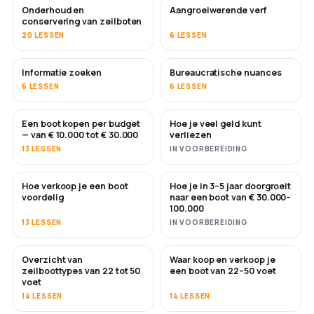
Onderhoud en
Aangroeiwerende verf
BINNENKORT
conservering van zeilboten
20 LESSEN
6 LESSEN
Informatie zoeken
Bureaucratische nuances
6 LESSEN
6 LESSEN
Een boot kopen per budget
Hoe je veel geld kunt
BINNENKORT
BINNENKORT
— van € 10.000 tot € 30.000
verliezen
13 LESSEN
IN VOORBEREIDING
Hoe verkoop je een boot
Hoe je in 3–5 jaar doorgroeit
NIEUW
NIEUW
voordelig
naar een boot van € 30.000–
100.000
13 LESSEN
IN VOORBEREIDING
Overzicht van
Waar koop en verkoop je
BINNENKORT
BINNENKORT
zeilboottypes van 22 tot 50
een boot van 22–50 voet
voet
14 LESSEN
14 LESSEN