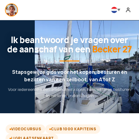
Ik beantwoord je vragen over
de aanschaf van een
Becker 27
Stapsgewijze gids voor het kopen, besturen en
bezitten van een zeilboot, van A tot Z
Voor iedereen die een zeilboot wil kopen, hem wil leren besturen
en wil leren onderhouden
VIDEOCURSUS
CLUB 1000 KAPITEINS
LIGPLAATSENKAART