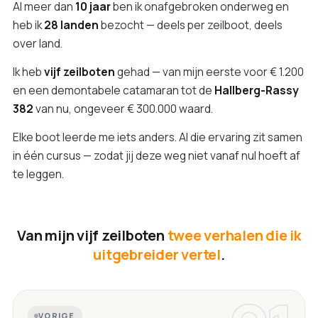
Al meer dan
10 jaar
ben ik onafgebroken onderweg en
heb ik
28 landen
bezocht — deels per zeilboot, deels
over land.
Ik heb
vijf zeilboten
gehad — van mijn eerste voor € 1.200
en een demontabele catamaran tot de
Hallberg-Rassy
382
van nu, ongeveer € 300.000 waard.
Elke boot leerde me iets anders. Al die ervaring zit samen
in één cursus — zodat jij deze weg niet vanaf nul hoeft af
te leggen.
Van mijn vijf zeilboten
twee verhalen die ik
uitgebreider vertel
.
VORIGE