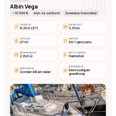
01
Albin Vega
~10 000 €
mijn 4e zeilboot
Zweedse klassieker
LENGTE
GEWICHT
8,25 m (27′)
2,3 ton
ZEILEN
WATER
27 m²
60 l + jerrycans
BEMANNING
BESTURING
2 (tot 4)
Helmstok
REPARATIE
NAVIGATIE
Eenvoudig en
Zonder AIS en radar
goedkoop