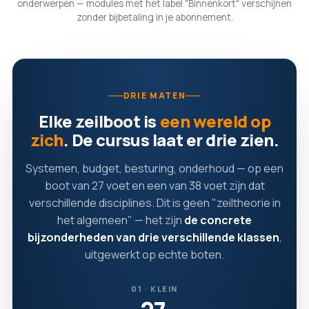
onderwerpen — modules met het label "Binnenkort" verschijnen
zonder bijbetaling in je abonnement.
DRIE MATEN
Elke zeilboot is
een wereld op
zich
. De cursus laat er drie zien.
Systemen, budget, besturing, onderhoud — op een
boot van 27 voet en een van 38 voet zijn dat
verschillende disciplines. Dit is geen "zeiltheorie in
het algemeen" — het zijn
de concrete
bijzonderheden van drie verschillende klassen
,
uitgewerkt op echte boten.
01 · KLEIN