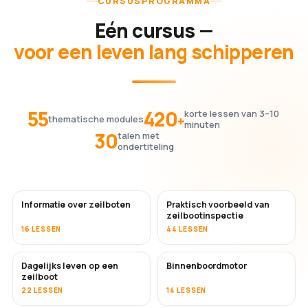
CURSUSPROGRAMMA
Eén cursus —
voor een leven lang schipperen
55
420
korte lessen van 3–10
+
thematische modules
minuten
30
talen met
ondertiteling
Informatie over zeilboten
Praktisch voorbeeld van
zeilbootinspectie
16 LESSEN
44 LESSEN
Dagelijks leven op een
Binnenboordmotor
zeilboot
22 LESSEN
14 LESSEN