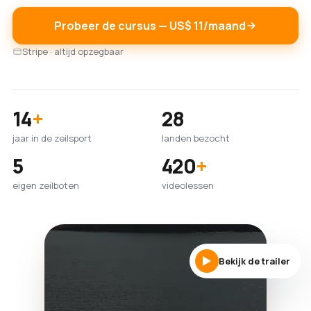
Probeer de cursus — US$ 11/maand
Stripe · altijd opzegbaar
14
+
28
jaar in de zeilsport
landen bezocht
5
420
+
eigen zeilboten
videolessen
Bekijk de trailer