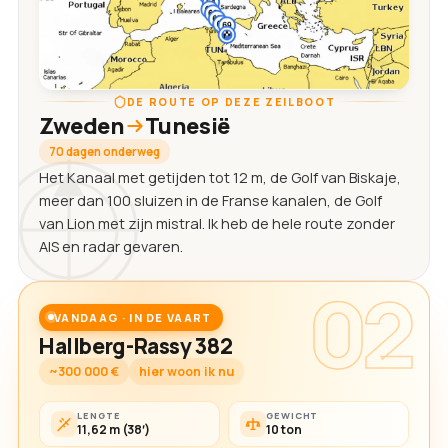
DE ROUTE OP DEZE ZEILBOOT
Zweden
Tunesië
70 dagen onderweg
Het Kanaal met getijden tot 12 m, de Golf van Biskaje,
meer dan 100 sluizen in de Franse kanalen, de Golf
van Lion met zijn mistral. Ik heb de hele route zonder
AIS en radar gevaren.
02
VANDAAG · IN DE VAART
Hallberg-Rassy 382
~300 000 €
hier woon ik nu
LENGTE
GEWICHT
11,62 m (38′)
10 ton