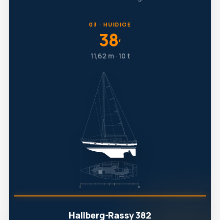
03 · HUIDIGE
38
′
11,62 m · 10 t
Hallberg-Rassy 382