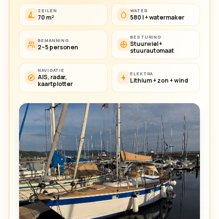
ZEILEN
WATER
70 m²
580 l + watermaker
BESTURING
BEMANNING
Stuurwiel +
2–5 personen
stuurautomaat
NAVIGATIE
ELEKTRA
AIS, radar,
Lithium + zon + wind
kaartplotter