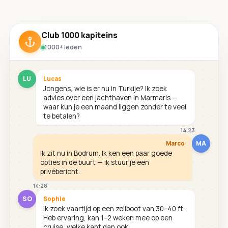
Club 1000 kapiteins
1000+ leden
LU
Lucas
Jongens, wie is er nu in Turkije? Ik zoek
advies over een jachthaven in Marmaris —
waar kun je een maand liggen zonder te veel
te betalen?
14:23
MA
Marco
Ik zit nu in Bodrum. Ik ken een paar goede
opties in de buurt — ik stuur je een
privébericht.
14:28
SO
Sophie
Ik zoek vaartijd op een zeilboot van 30–40 ft.
Heb ervaring, kan 1–2 weken mee op een
cruise, welke kant dan ook.