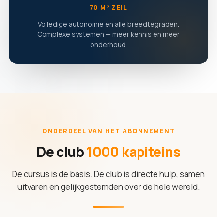
70 M² ZEIL
Volledige autonomie en alle breedtegraden.
Complexe systemen — meer kennis en meer
onderhoud.
ONDERDEEL VAN HET ABONNEMENT
De club
1000 kapiteins
De cursus is de basis. De club is directe hulp, samen
uitvaren en gelijkgestemden over de hele wereld.