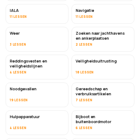
IALA
Navigatie
11 LESSEN
11 LESSEN
Weer
Zoeken naar jachthavens
en ankerplaatsen
3 LESSEN
2 LESSEN
Reddingsvesten en
Veiligheidsuitrusting
veiligheidslijnen
4 LESSEN
18 LESSEN
Noodgevallen
Gereedschap en
verbruiksartikelen
19 LESSEN
7 LESSEN
Hulpapparatuur
Bijboot en
buitenboordmotor
4 LESSEN
6 LESSEN