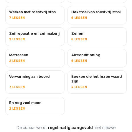
Werken met roestvrij staal
Hekstoel van roestvrij staal
BINNENKORT
7 LESSEN
6 LESSEN
Zeilreparatie en zeilmakerij
Zeilen
BINNENKORT
2 LESSEN
6 LESSEN
Matrassen
Airconditioning
BINNENKORT
2 LESSEN
6 LESSEN
Verwarming aan boord
Boeken die het lezen waard
BINNENKORT
BINNENKORT
zijn
7 LESSEN
4 LESSEN
En nog veel meer
BINNENKORT
2 LESSEN
De cursus wordt
regelmatig aangevuld
met nieuwe