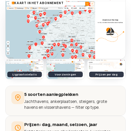
KAART IN HET ABONNEMENT
Ligplaatsdetails
Voorzieningen
Prijzen per dag
5 soorten aanlegplekken
Jachthavens, ankerplaatsen, steigers, grote
havens en vissershavens — filter op type.
Prijzen: dag, maand, seizoen, jaar