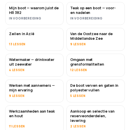
Mijn boot — waarom juist de
Teak op een boot — voor-
BINNENKORT
BINNENKORT
HR 382
en nadelen
IN VOORBEREIDING
IN VOORBEREIDING
Zeilen in Azië
Van de Oostzee naar de
BINNENKORT
BINNENKORT
Middellandse Zee
13 LESSEN
9 LESSEN
Watermaker — drinkwater
Omgaan met
BINNENKORT
uit zeewater
grensformaliteiten
4 LESSEN
12 LESSEN
Werken met aannemers —
De boot verven en gaten in
BINNENKORT
BINNENKORT
mijn ervaring
polyester vullen
9 LESSEN
5 LESSEN
Werkzaamheden aan teak
Aankoop en selectie van
BINNENKORT
en hout
reserveonderdelen,
levering
11 LESSEN
2 LESSEN