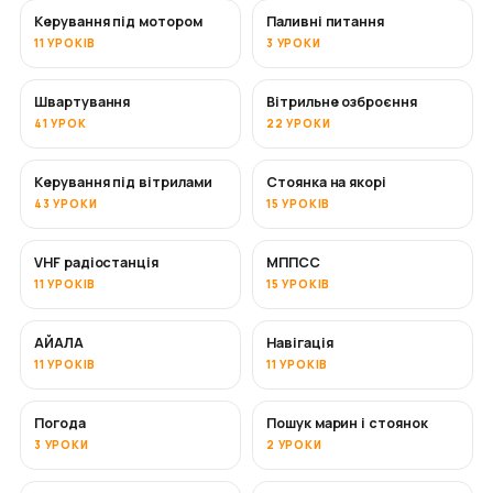
Керування під мотором
Паливні питання
11 УРОКІВ
3 УРОКИ
Швартування
Вітрильне озброєння
41 УРОК
22 УРОКИ
Керування під вітрилами
Стоянка на якорі
43 УРОКИ
15 УРОКІВ
VHF радіостанція
МППСС
11 УРОКІВ
15 УРОКІВ
АЙАЛА
Навігація
11 УРОКІВ
11 УРОКІВ
Погода
Пошук марин і стоянок
3 УРОКИ
2 УРОКИ