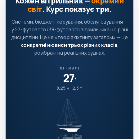
Кожен вітрильник —
окремий
світ
. Курс показує три.
Системи, бюджет, керування, обслуговування —
у 27-футового і 38-футового вітрильника це різні
дисципліни. Це не «теорія яхтингу загалом» — це
конкретні нюанси трьох різних класів
,
розібрані на реальних суднах.
01 · МАЛІ
27
′
8,25 м · 2,3 т