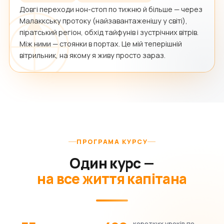
Довгі переходи нон-стоп по тижню й більше — через
Малаккську протоку (найзавантаженішу у світі),
піратський регіон, обхід тайфунів і зустрічних вітрів.
Між ними — стоянки в портах. Це мій теперішній
вітрильник, на якому я живу просто зараз.
ПРОГРАМА КУРСУ
Один курс —
на все життя капітана
коротких уроків по