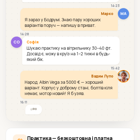
14:23
МА
Марко
Я зараз у Бодрумі. Знаю пару хороших
варіантів поруч — напишу в приват.
14:28
СО
Софія
Шукаю практику на вітрильнику 30–40 фт.
Досвід є, можу в круїз на 1–2 тижні в будь-
який бік.
15:42
Вадим Лупо
Народ, Albin Vega за 5000 € — хороший
варіант. Корпус у доброму стані, болтів кіля
немає, мотор новий! Я б узяв.
16:11
Практика — безкоштовна і платна