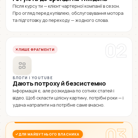
Після курсу ти — клієнт чартерної компанії в сезон.
Про огляд перед купівлею, обслуговування мотора
та підготовку до переходу — жодного слова.
02
ЛИШЕ ФРАГМЕНТИ
БЛОГИ І YOUTUBE
Дають потроху й безсистемно
Інформація є, але розкидана по сотнях статей і
відео. Щоб скласти цілісну картину, потрібні роки — і
удача натрапити на потрібне саме вчасно.
03
ДЛЯ МАЙБУТНЬОГО ВЛАСНИКА