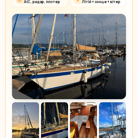
АІС, радар, плотер
Літій + сонце + вітер