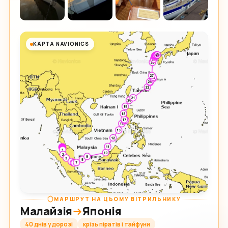
КАРТА NAVIONICS
МАРШРУТ НА ЦЬОМУ ВІТРИЛЬНИКУ
Малайзія
Японія
40 днів у дорозі
крізь піратів і тайфуни