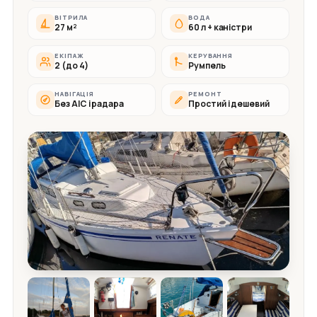
ВІТРИЛА
ВОДА
27 м²
60 л + каністри
ЕКІПАЖ
КЕРУВАННЯ
2 (до 4)
Румпель
НАВІГАЦІЯ
РЕМОНТ
Без АІС і радара
Простий і дешевий