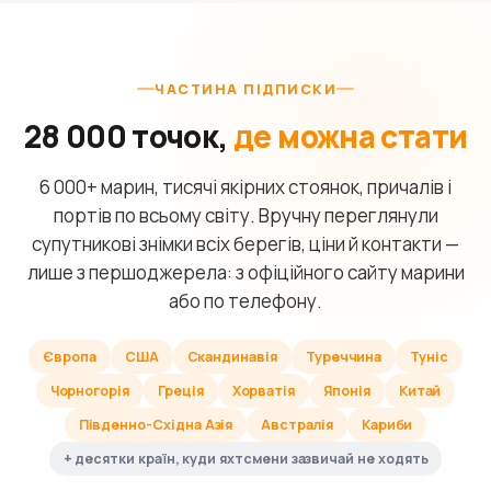
ЧАСТИНА ПІДПИСКИ
28 000 точок,
де можна стати
6 000+ марин, тисячі якірних стоянок, причалів і
портів по всьому світу. Вручну переглянули
супутникові знімки всіх берегів, ціни й контакти —
лише з першоджерела: з офіційного сайту марини
або по телефону.
Європа
США
Скандинавія
Туреччина
Туніс
Чорногорія
Греція
Хорватія
Японія
Китай
Південно-Східна Азія
Австралія
Кариби
+ десятки країн, куди яхтсмени зазвичай не ходять