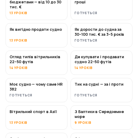
бюджетами — від 10 до 30
гроші
тис. €
13 УРОКІВ
ГОТУЄТЬСЯ
Як вигідно продати судно
Як дорости до судна за
НОВЕ
НОВЕ
30–100 тис. € за 3–5 років
13 УРОКІВ
ГОТУЄТЬСЯ
Огляд типів вітрильників
Де купувати і продавати
СКОРО
СКОРО
22–50 футів
судно 22–50 футів
14 УРОКІВ
14 УРОКІВ
Моє судно — чому саме HR
Тик на судні — за і проти
СКОРО
СКОРО
382
ГОТУЄТЬСЯ
ГОТУЄТЬСЯ
Вітрильний спорт в Азії
З Балтики в Середземне
СКОРО
СКОРО
море
13 УРОКІВ
9 УРОКІВ