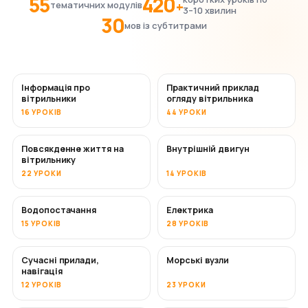
55
420
+
тематичних модулів
3–10 хвилин
30
мов із субтитрами
Інформація про
Практичний приклад
вітрильники
огляду вітрильника
16 УРОКІВ
44 УРОКИ
Повсякденне життя на
Внутрішній двигун
вітрильнику
22 УРОКИ
14 УРОКІВ
Водопостачання
Електрика
15 УРОКІВ
28 УРОКІВ
Сучасні прилади,
Морські вузли
навігація
12 УРОКІВ
23 УРОКИ