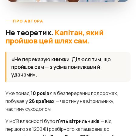
ПРО АВТОРА
Не теоретик.
Капітан, який
пройшов цей шлях сам.
«Не переказую книжки. Ділюся тим, що
пройшов сам — з усіма помилками й
удачами».
Уже понад
10 років
я в безперервних подорожах,
побував у
28 країнах
— частину на вітрильнику,
частину суходолом.
У моїй власності було
п'ять вітрильників
— від
першого за 1200 € і розбірного катамарана до