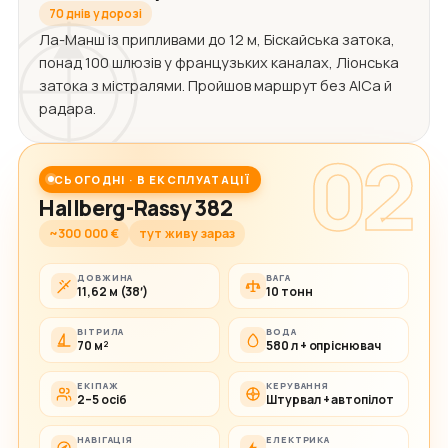
70 днів у дорозі
Ла-Манш із припливами до 12 м, Біскайська затока,
понад 100 шлюзів у французьких каналах, Ліонська
затока з містралями. Пройшов маршрут без АІСа й
радара.
02
СЬОГОДНІ · В ЕКСПЛУАТАЦІЇ
Hallberg-Rassy 382
~300 000 €
тут живу зараз
ДОВЖИНА
ВАГА
11,62 м (38′)
10 тонн
ВІТРИЛА
ВОДА
70 м²
580 л + опріснювач
ЕКІПАЖ
КЕРУВАННЯ
2–5 осіб
Штурвал + автопілот
НАВІГАЦІЯ
ЕЛЕКТРИКА