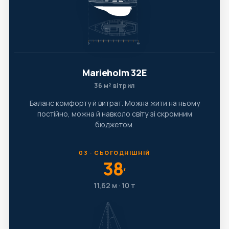
Marieholm 32E
36 м² вітрил
Баланс комфорту й витрат. Можна жити на ньому
постійно, можна й навколо світу зі скромним
бюджетом.
03 · СЬОГОДНІШНІЙ
38
′
11,62 м · 10 т