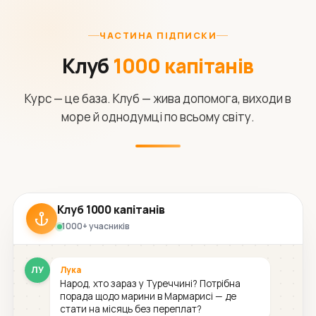
ЧАСТИНА ПІДПИСКИ
Клуб
1000 капітанів
Курс — це база. Клуб — жива допомога, виходи в
море й однодумці по всьому світу.
Клуб 1000 капітанів
1000+ учасників
ЛУ
Лука
Народ, хто зараз у Туреччині? Потрібна
порада щодо марини в Мармарисі — де
стати на місяць без переплат?