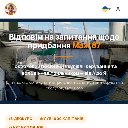
Відповім на запитання щодо
придбання
Maxi 87
Покроковий посібник із купівлі, керування та
володіння вітрильником — від А до Я
Для тих, хто хоче купити вітрильник, навчитися ним керувати й
обслуговувати його
ВІДЕОКУРС
КЛУБ 1000 КАПІТАНІВ
КАРТА СТОЯНОК