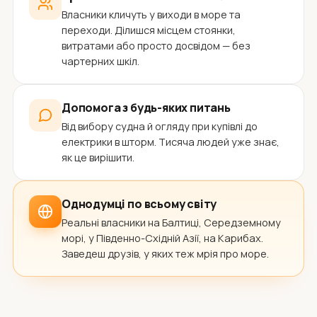
Власники кличуть у виходи в море та
переходи. Ділишся місцем стоянки,
витратами або просто досвідом — без
чартерних шкіл.
Допомога з будь-яких питань
Від вибору судна й огляду при купівлі до
електрики в шторм. Тисяча людей уже знає,
як це вирішити.
Однодумці по всьому світу
Реальні власники на Балтиці, Середземному
морі, у Південно-Східній Азії, на Карибах.
Заведеш друзів, у яких теж мрія про море.