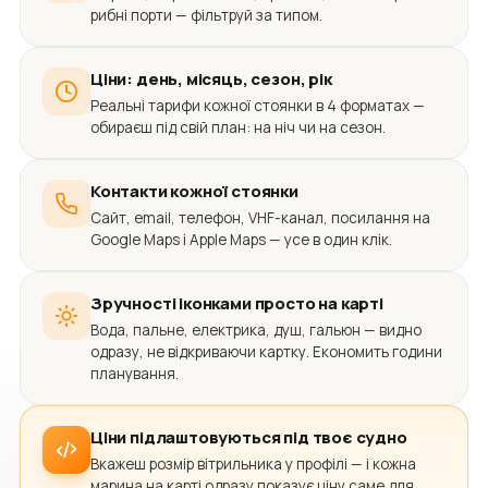
рибні порти — фільтруй за типом.
Ціни: день, місяць, сезон, рік
Реальні тарифи кожної стоянки в 4 форматах —
обираєш під свій план: на ніч чи на сезон.
Контакти кожної стоянки
Сайт, email, телефон, VHF-канал, посилання на
Google Maps і Apple Maps — усе в один клік.
Зручності іконками просто на карті
Вода, пальне, електрика, душ, гальюн — видно
одразу, не відкриваючи картку. Економить години
планування.
Ціни підлаштовуються під твоє судно
Вкажеш розмір вітрильника у профілі — і кожна
марина на карті одразу показує ціну саме для