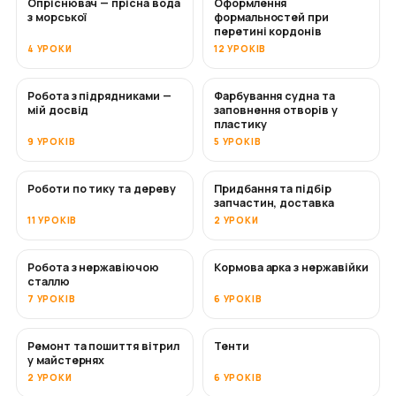
Опріснювач — прісна вода
Оформлення
СКОРО
з морської
формальностей при
перетині кордонів
4 УРОКИ
12 УРОКІВ
Робота з підрядниками —
Фарбування судна та
СКОРО
СКОРО
мій досвід
заповнення отворів у
пластику
9 УРОКІВ
5 УРОКІВ
Роботи по тику та дереву
Придбання та підбір
СКОРО
запчастин, доставка
11 УРОКІВ
2 УРОКИ
Робота з нержавіючою
Кормова арка з нержавійки
СКОРО
сталлю
7 УРОКІВ
6 УРОКІВ
Ремонт та пошиття вітрил
Тенти
СКОРО
у майстернях
2 УРОКИ
6 УРОКІВ