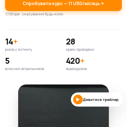
Спробувати курс — 11 USD/місяць
Stripe · скасування будь-коли
14
+
28
років у яхтингу
країн пройдено
5
420
+
власних вітрильників
відеоуроків
Дивитися трейлер