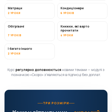
Матраци
Кондиціонери
СКОРО
2 УРОКИ
6 УРОКІВ
Обігрівачі
Книжки, які варто
СКОРО
СКОРО
прочитати
7 УРОКІВ
4 УРОКИ
І багато іншого
СКОРО
2 УРОКИ
Курс
регулярно доповнюється
новими темами — модулі з
позначкою «Скоро» з'являються в підписці без доплат.
ТРИ РОЗМІРИ