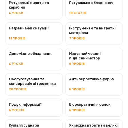
Рятувальні жилети та
Рятувальне обладнання
карабіни
4 УРОКИ
18 УРОКІВ
Надзвичайні ситуації
Інструменти та витратні
матеріали
19 УРОКІВ
7 УРОКІВ
Допоміжне обладнання
Надувний човен і
підвісний мотор
4 УРОКИ
6 УРОКІВ
Обслуговування та
Антиобростаюча фарба
СКОРО
консервація вітрильника
20 УРОКІВ
6 УРОКІВ
Пошук інформації
Бюрократичні нюанси
6 УРОКІВ
6 УРОКІВ
Купівля судна за
Як можна втратити великі
СКОРО
СКОРО