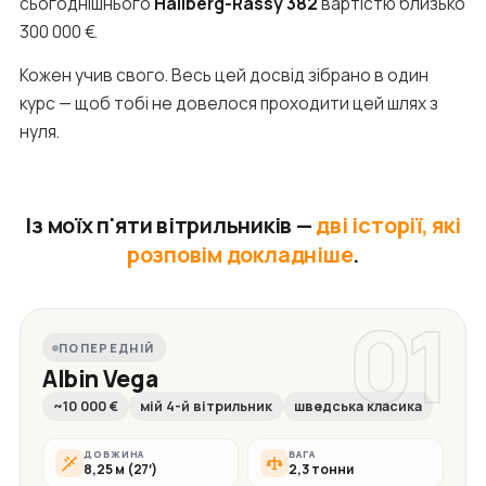
сьогоднішнього
Hallberg-Rassy 382
вартістю близько
300 000 €.
Кожен учив свого. Весь цей досвід зібрано в один
курс — щоб тобі не довелося проходити цей шлях з
нуля.
Із моїх п'яти вітрильників —
дві історії, які
розповім докладніше
.
01
ПОПЕРЕДНІЙ
Albin Vega
~10 000 €
мій 4-й вітрильник
шведська класика
ДОВЖИНА
ВАГА
8,25 м (27′)
2,3 тонни