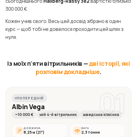
сьогоднішнього
Hallberg-Rassy 382
вартістю близько
300 000 €.
Кожен учив свого. Весь цей досвід зібрано в один
курс — щоб тобі не довелося проходити цей шлях з
нуля.
Із моїх п'яти вітрильників —
дві історії, які
розповім докладніше
.
01
ПОПЕРЕДНІЙ
Albin Vega
~10 000 €
мій 4-й вітрильник
шведська класика
ДОВЖИНА
ВАГА
8,25 м (27′)
2,3 тонни