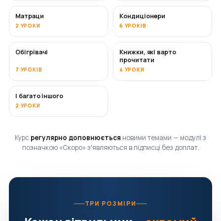
Матраци
Кондиціонери
СКОРО
2 УРОКИ
6 УРОКІВ
Обігрівачі
Книжки, які варто
СКОРО
СКОРО
прочитати
7 УРОКІВ
4 УРОКИ
І багато іншого
СКОРО
2 УРОКИ
Курс
регулярно доповнюється
новими темами — модулі з
позначкою «Скоро» з'являються в підписці без доплат.
ТРИ РОЗМІРИ