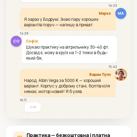
14:23
МА
Марко
Я зараз у Бодрумі. Знаю пару хороших
варіантів поруч — напишу в приват.
14:28
СО
Софія
Шукаю практику на вітрильнику 30–40 фт.
Досвід є, можу в круїз на 1–2 тижні в будь-
який бік.
15:42
Вадим Лупо
Народ, Albin Vega за 5000 € — хороший
варіант. Корпус у доброму стані, болтів кіля
немає, мотор новий! Я б узяв.
16:11
Практика — безкоштовна і платна