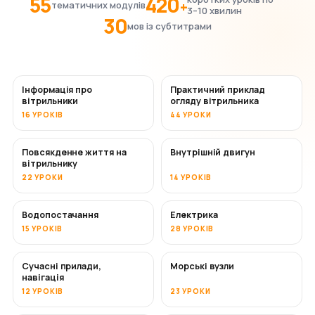
55
420
+
тематичних модулів
3–10 хвилин
30
мов із субтитрами
Інформація про
Практичний приклад
вітрильники
огляду вітрильника
16 УРОКІВ
44 УРОКИ
Повсякденне життя на
Внутрішній двигун
вітрильнику
22 УРОКИ
14 УРОКІВ
Водопостачання
Електрика
15 УРОКІВ
28 УРОКІВ
Сучасні прилади,
Морські вузли
навігація
12 УРОКІВ
23 УРОКИ