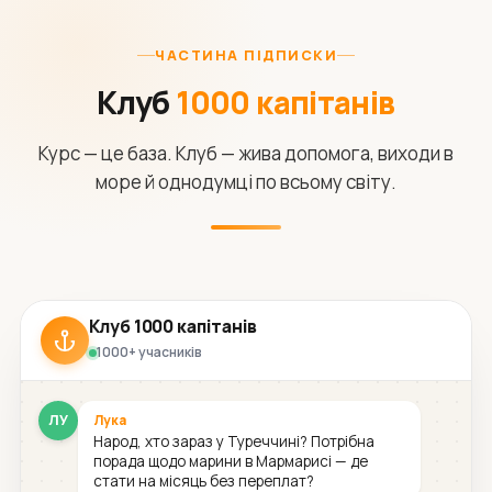
ЧАСТИНА ПІДПИСКИ
Клуб
1000 капітанів
Курс — це база. Клуб — жива допомога, виходи в
море й однодумці по всьому світу.
Клуб 1000 капітанів
1000+ учасників
ЛУ
Лука
Народ, хто зараз у Туреччині? Потрібна
порада щодо марини в Мармарисі — де
стати на місяць без переплат?