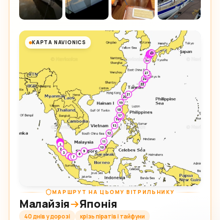
КАРТА NAVIONICS
МАРШРУТ НА ЦЬОМУ ВІТРИЛЬНИКУ
Малайзія
Японія
40 днів у дорозі
крізь піратів і тайфуни