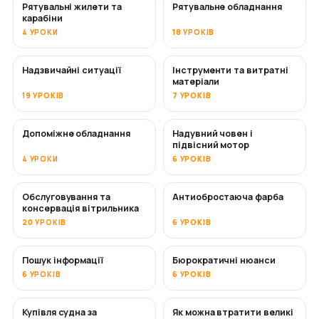
Рятувальні жилети та
Рятувальне обладнання
карабіни
4 УРОКИ
18 УРОКІВ
Надзвичайні ситуації
Інструменти та витратні
матеріали
19 УРОКІВ
7 УРОКІВ
Допоміжне обладнання
Надувний човен і
підвісний мотор
4 УРОКИ
6 УРОКІВ
Обслуговування та
Антиобростаюча фарба
СКОРО
консервація вітрильника
20 УРОКІВ
6 УРОКІВ
Пошук інформації
Бюрократичні нюанси
6 УРОКІВ
6 УРОКІВ
Купівля судна за
Як можна втратити великі
СКОРО
СКОРО