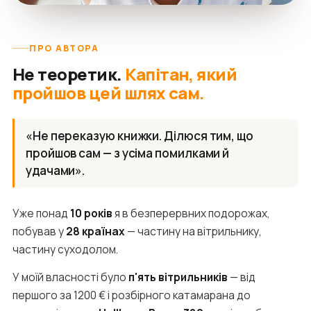
ПРО АВТОРА
Не теоретик.
Капітан, який
пройшов цей шлях сам.
«Не переказую книжки. Ділюся тим, що
пройшов сам — з усіма помилками й
удачами».
Уже понад
10 років
я в безперервних подорожах,
побував у
28 країнах
— частину на вітрильнику,
частину суходолом.
У моїй власності було
п'ять вітрильників
— від
першого за 1200 € і розбірного катамарана до