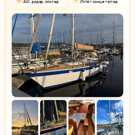
АІС, радар, плотер
Літій + сонце + вітер