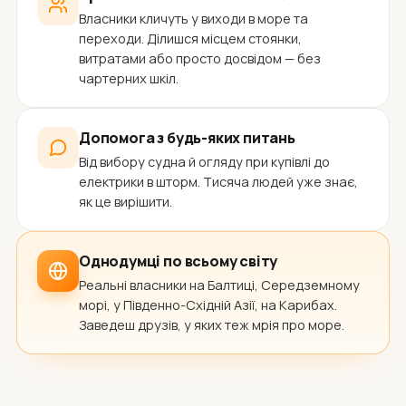
Власники кличуть у виходи в море та
переходи. Ділишся місцем стоянки,
витратами або просто досвідом — без
чартерних шкіл.
Допомога з будь-яких питань
Від вибору судна й огляду при купівлі до
електрики в шторм. Тисяча людей уже знає,
як це вирішити.
Однодумці по всьому світу
Реальні власники на Балтиці, Середземному
морі, у Південно-Східній Азії, на Карибах.
Заведеш друзів, у яких теж мрія про море.