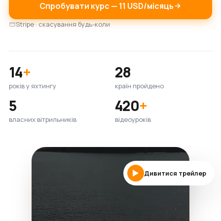
Спробувати курс — 11 USD/місяць
Stripe · скасування будь-коли
14
+
28
років у яхтингу
країн пройдено
5
420
+
власних вітрильників
відеоуроків
Дивитися трейлер