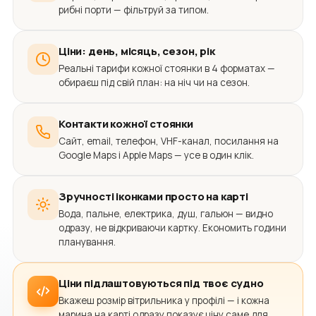
рибні порти — фільтруй за типом.
Ціни: день, місяць, сезон, рік
Реальні тарифи кожної стоянки в 4 форматах —
обираєш під свій план: на ніч чи на сезон.
Контакти кожної стоянки
Сайт, email, телефон, VHF-канал, посилання на
Google Maps і Apple Maps — усе в один клік.
Зручності іконками просто на карті
Вода, пальне, електрика, душ, гальюн — видно
одразу, не відкриваючи картку. Економить години
планування.
Ціни підлаштовуються під твоє судно
Вкажеш розмір вітрильника у профілі — і кожна
марина на карті одразу показує ціну саме для