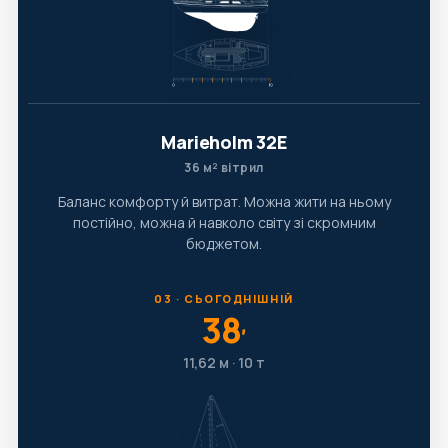
Marieholm 32E
36 м² вітрил
Баланс комфорту й витрат. Можна жити на ньому
постійно, можна й навколо світу зі скромним
бюджетом.
03 · СЬОГОДНІШНІЙ
38
′
11,62 м · 10 т