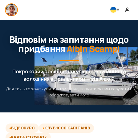
Відповім на запитання щодо
придбання
Albin Scampi
Покроковий посібник із купівлі, керування та
володіння вітрильником — від А до Я
Для тих, хто хоче купити вітрильник, навчитися ним керувати й
обслуговувати його
ВІДЕОКУРС
КЛУБ 1000 КАПІТАНІВ
КАРТА СТОЯНОК