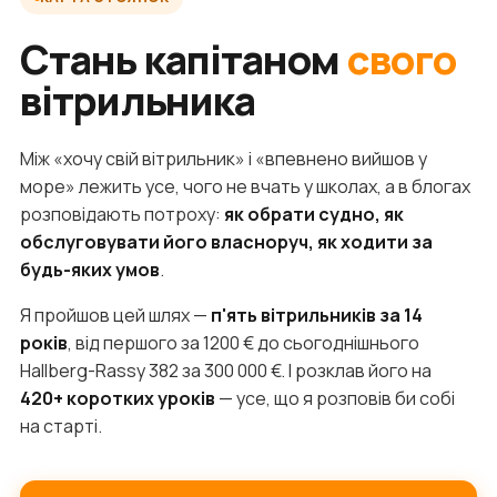
Стань капітаном
свого
вітрильника
Між «хочу свій вітрильник» і «впевнено вийшов у
море» лежить усе, чого не вчать у школах, а в блогах
розповідають потроху:
як обрати судно, як
обслуговувати його власноруч, як ходити за
будь-яких умов
.
Я пройшов цей шлях —
п'ять вітрильників за 14
років
, від першого за 1200 € до сьогоднішнього
Hallberg-Rassy 382 за 300 000 €. І розклав його на
420+ коротких уроків
— усе, що я розповів би собі
на старті.