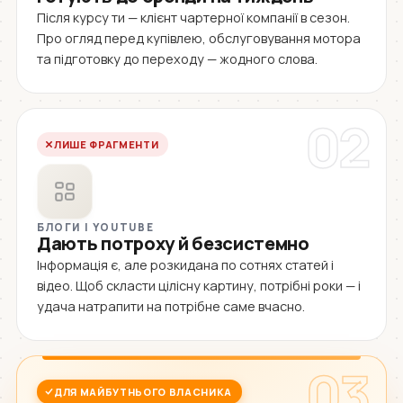
Після курсу ти — клієнт чартерної компанії в сезон.
Про огляд перед купівлею, обслуговування мотора
та підготовку до переходу — жодного слова.
02
ЛИШЕ ФРАГМЕНТИ
БЛОГИ І YOUTUBE
Дають потроху й безсистемно
Інформація є, але розкидана по сотнях статей і
відео. Щоб скласти цілісну картину, потрібні роки — і
удача натрапити на потрібне саме вчасно.
03
ДЛЯ МАЙБУТНЬОГО ВЛАСНИКА