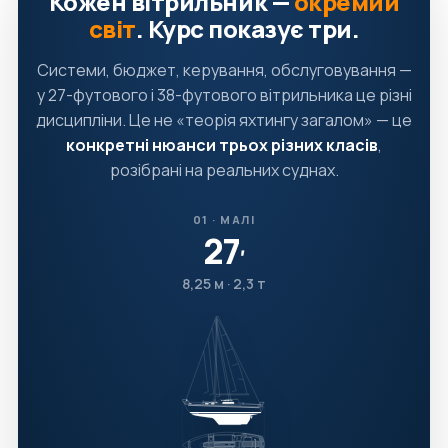
Кожен вітрильник —
окремий
світ
. Курс показує три.
Системи, бюджет, керування, обслуговування —
у 27-футового і 38-футового вітрильника це різні
дисципліни. Це не «теорія яхтингу загалом» — це
конкретні нюанси трьох різних класів
,
розібрані на реальних суднах.
01 · МАЛІ
27
′
8,25 м · 2,3 т