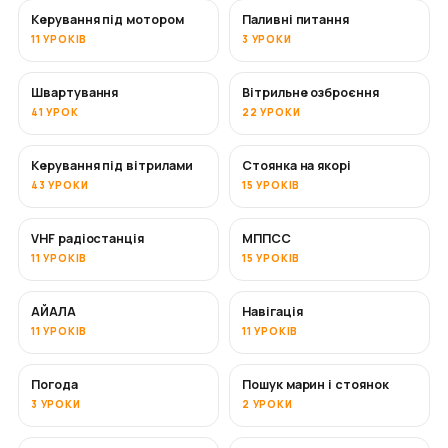
Керування під мотором
Паливні питання
11 УРОКІВ
3 УРОКИ
Швартування
Вітрильне озброєння
41 УРОК
22 УРОКИ
Керування під вітрилами
Стоянка на якорі
43 УРОКИ
15 УРОКІВ
VHF радіостанція
МППСС
11 УРОКІВ
15 УРОКІВ
АЙАЛА
Навігація
11 УРОКІВ
11 УРОКІВ
Погода
Пошук марин і стоянок
3 УРОКИ
2 УРОКИ