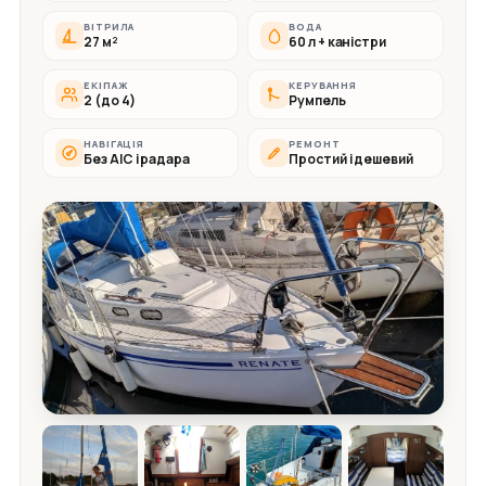
ВІТРИЛА
ВОДА
27 м²
60 л + каністри
ЕКІПАЖ
КЕРУВАННЯ
2 (до 4)
Румпель
НАВІГАЦІЯ
РЕМОНТ
Без АІС і радара
Простий і дешевий