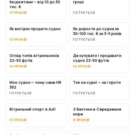
бюджетами — від 10 до 30
гроші
тис. €
13 УРОКІВ
ГОТУЄТЬСЯ
Як вигідно продати судно
Як дорости до судна за
НОВЕ
НОВЕ
30–100 тис. € за 3–5 років
13 УРОКІВ
ГОТУЄТЬСЯ
Огляд типів вітрильників
Де купувати і продавати
СКОРО
СКОРО
22–50 футів
судно 22–50 футів
14 УРОКІВ
14 УРОКІВ
Моє судно — чому саме HR
Тик на судні — за і проти
СКОРО
СКОРО
382
ГОТУЄТЬСЯ
ГОТУЄТЬСЯ
Вітрильний спорт в Азії
З Балтики в Середземне
СКОРО
СКОРО
море
13 УРОКІВ
9 УРОКІВ