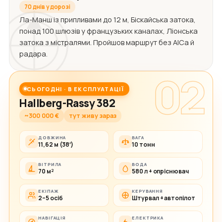
70 днів у дорозі
Ла-Манш із припливами до 12 м, Біскайська затока,
понад 100 шлюзів у французьких каналах, Ліонська
затока з містралями. Пройшов маршрут без АІСа й
радара.
02
СЬОГОДНІ · В ЕКСПЛУАТАЦІЇ
Hallberg-Rassy 382
~300 000 €
тут живу зараз
ДОВЖИНА
ВАГА
11,62 м (38′)
10 тонн
ВІТРИЛА
ВОДА
70 м²
580 л + опріснювач
ЕКІПАЖ
КЕРУВАННЯ
2–5 осіб
Штурвал + автопілот
НАВІГАЦІЯ
ЕЛЕКТРИКА