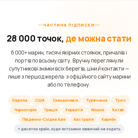
ЧАСТИНА ПІДПИСКИ
28 000 точок,
де можна стати
6 000+ марин, тисячі якірних стоянок, причалів і
портів по всьому світу. Вручну переглянули
супутникові знімки всіх берегів, ціни й контакти —
лише з першоджерела: з офіційного сайту марини
або по телефону.
Європа
США
Скандинавія
Туреччина
Туніс
Чорногорія
Греція
Хорватія
Японія
Китай
Південно-Східна Азія
Австралія
Кариби
+ десятки країн, куди яхтсмени зазвичай не ходять