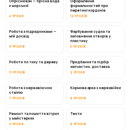
Опріснювач — прісна вода
Оформлення
СКОРО
з морської
формальностей при
перетині кордонів
4 УРОКИ
12 УРОКІВ
Робота з підрядниками —
Фарбування судна та
СКОРО
СКОРО
мій досвід
заповнення отворів у
пластику
9 УРОКІВ
5 УРОКІВ
Роботи по тику та дереву
Придбання та підбір
СКОРО
запчастин, доставка
11 УРОКІВ
2 УРОКИ
Робота з нержавіючою
Кормова арка з нержавійки
СКОРО
сталлю
7 УРОКІВ
6 УРОКІВ
Ремонт та пошиття вітрил
Тенти
СКОРО
у майстернях
2 УРОКИ
6 УРОКІВ