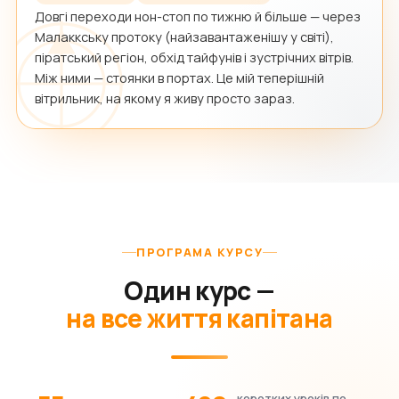
Довгі переходи нон-стоп по тижню й більше — через
Малаккську протоку (найзавантаженішу у світі),
піратський регіон, обхід тайфунів і зустрічних вітрів.
Між ними — стоянки в портах. Це мій теперішній
вітрильник, на якому я живу просто зараз.
ПРОГРАМА КУРСУ
Один курс —
на все життя капітана
коротких уроків по