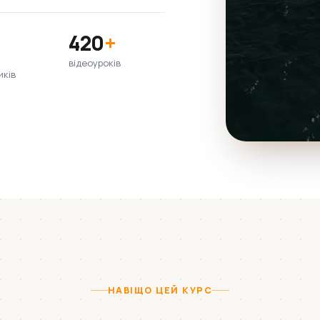
420
+
відеоуроків
иків
НАВІЩО ЦЕЙ КУРС