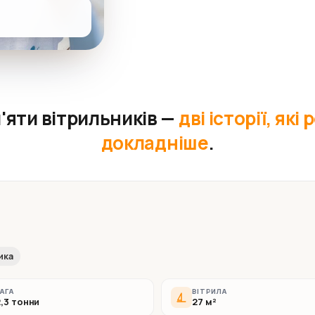
 п'яти вітрильників —
дві історії, які
докладніше
.
ика
АГА
ВІТРИЛА
2,3 тонни
27 м²