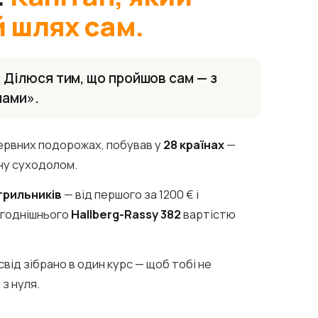
 шлях сам.
 Ділюся тим, що пройшов сам — з
чами».
ервних подорожах, побував у
28 країнах
—
ину суходолом.
ітрильників
— від першого за 1200 € і
огоднішнього
Hallberg-Rassy 382
вартістю
свід зібрано в один курс — щоб тобі не
з нуля.