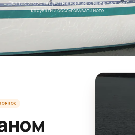
Для тих, хто хоче купити вітрильник, навчитися ним
керувати й обслуговувати його
СТОЯНОК
таном