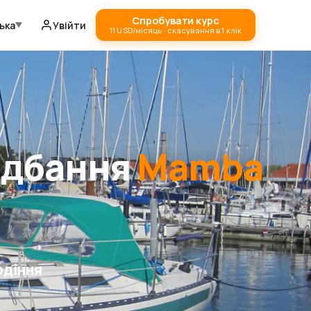
Спробувати курс
ька
Увійти
11 USD/місяць · скасування в 1 клік
идбання
Mamba
одіння