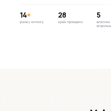
14
+
28
5
років у яхтингу
країн пройдено
власних
вітрильн