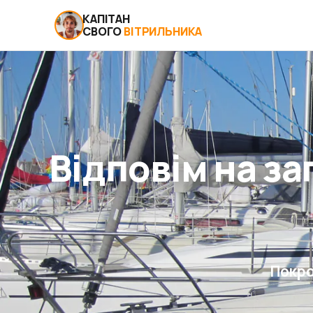
КАПІТАН
СВОГО
ВІТРИЛЬНИКА
Відповім на з
Покро