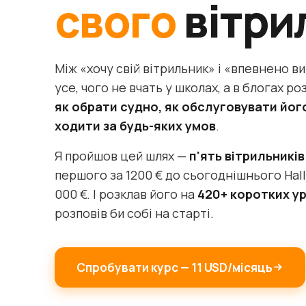
свого
вітри
Між «хочу свій вітрильник» і «впевнено 
усе, чого не вчать у школах, а в блогах р
як обрати судно, як обслуговувати йог
ходити за будь-яких умов
.
Я пройшов цей шлях —
п'ять вітрильників 
першого за 1200 € до сьогоднішнього Hall
000 €. І розклав його на
420+ коротких ур
розповів би собі на старті.
Спробувати курс — 11 USD/місяць