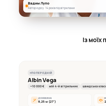
Вадим Лупо
Автор курсу · 14 років під вітрилами
Із моїх
ПОПЕРЕДНІЙ
Albin Vega
~10 000 €
мій 4-й вітрильник
шведська клас
ДОВЖИНА
В
8,25 м (27′)