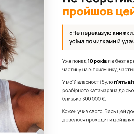
пройшов цей
«Не переказую книжки.
усіма помилками й уда
Уже понад
10 років
я в безпер
частину на вітрильнику, част
У моїй власності було
п'ять в
розбірного катамарана до сь
близько 300 000 €.
Кожен учив свого. Весь цей до
довелося проходити цей шлях 