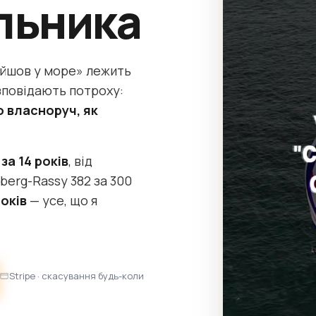
льника
вийшов у море» лежить
озповідають потроху:
о власноруч, як
за 14 років
, від
berg-Rassy 382 за 300
оків
— усе, що я
Stripe · скасування будь-коли