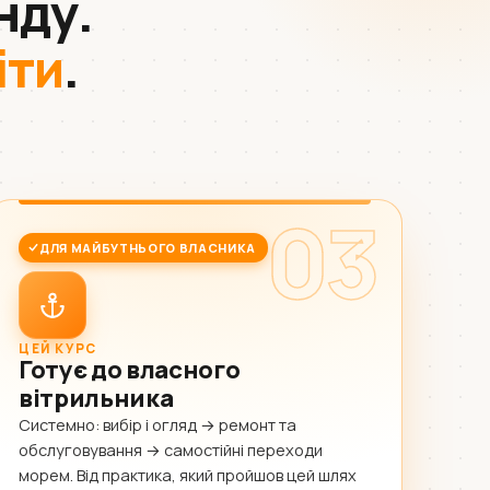
нду.
іти
.
03
ДЛЯ МАЙБУТНЬОГО ВЛАСНИКА
ЦЕЙ КУРС
Готує до власного
вітрильника
Системно: вибір і огляд → ремонт та
обслуговування → самостійні переходи
морем. Від практика, який пройшов цей шлях