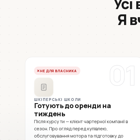
Усі
Я в
01
НЕ ДЛЯ ВЛАСНИКА
ШКІПЕРСЬКІ ШКОЛИ
Готують до оренди на
тиждень
Після курсу ти — клієнт чартерної компанії в
сезон. Про огляд перед купівлею,
обслуговування мотора та підготовку до