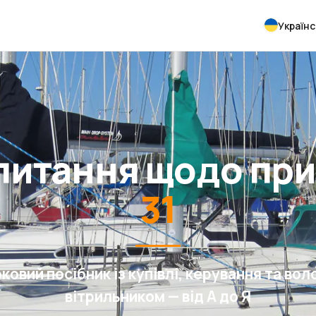
Українс
апитання щодо пр
31
ковий посібник із купівлі, керування та вол
вітрильником — від А до Я