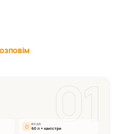
 розповім
01
ВОДА
60 л + каністри