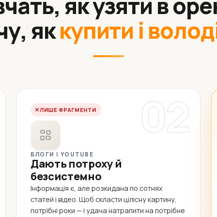
 вчать, як узяти в оре
чу, як
купити і волод
02
ЛИШЕ ФРАГМЕНТИ
БЛОГИ І YOUTUBE
Дають потроху й
безсистемно
Інформація є, але розкидана по сотнях
статей і відео. Щоб скласти цілісну картину,
потрібні роки — і удача натрапити на потрібне