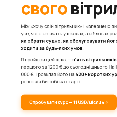
свого
вітри
Між «хочу свій вітрильник» і «впевнено 
усе, чого не вчать у школах, а в блогах р
як обрати судно, як обслуговувати йог
ходити за будь-яких умов
.
Я пройшов цей шлях —
п'ять вітрильників 
першого за 1200 € до сьогоднішнього Hall
000 €. І розклав його на
420+ коротких ур
розповів би собі на старті.
Спробувати курс — 11 USD/місяць