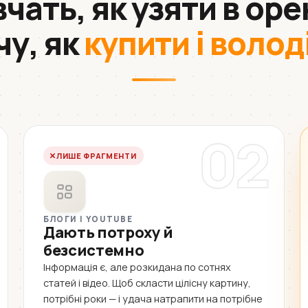
 вчать, як узяти в оре
чу, як
купити і волод
02
ЛИШЕ ФРАГМЕНТИ
БЛОГИ І YOUTUBE
Дають потроху й
безсистемно
Інформація є, але розкидана по сотнях
статей і відео. Щоб скласти цілісну картину,
потрібні роки — і удача натрапити на потрібне