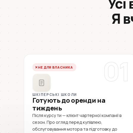
Усі
Я в
01
НЕ ДЛЯ ВЛАСНИКА
ШКІПЕРСЬКІ ШКОЛИ
Готують до оренди на
тиждень
Після курсу ти — клієнт чартерної компанії в
сезон. Про огляд перед купівлею,
обслуговування мотора та підготовку до