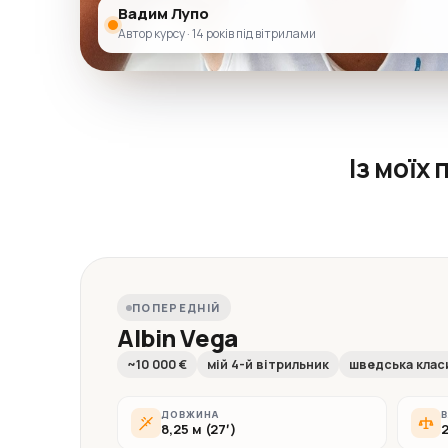
Вадим Лупо
Автор курсу · 14 років під вітрилами
Із моїх
ПОПЕРЕДНІЙ
Albin Vega
~10 000 €
мій 4-й вітрильник
шведська клас
ДОВЖИНА
В
8,25 м (27′)