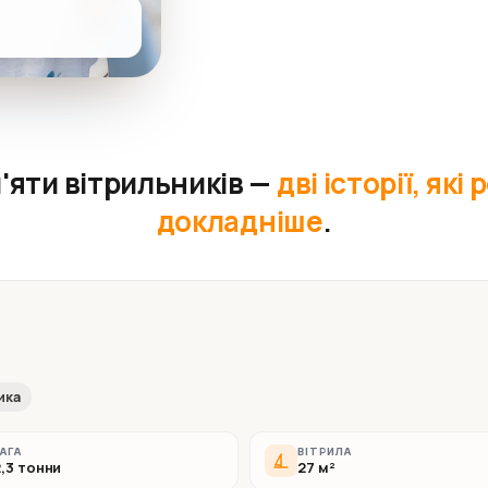
 п'яти вітрильників —
дві історії, які
докладніше
.
ика
АГА
ВІТРИЛА
2,3 тонни
27 м²