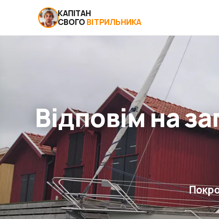
КАПІТАН
СВОГО
ВІТРИЛЬНИКА
Відповім на з
Покро