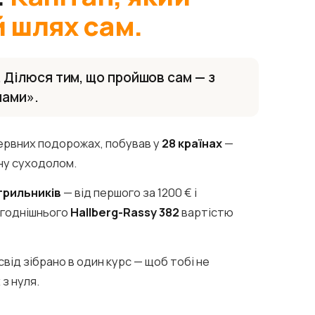
 шлях сам.
 Ділюся тим, що пройшов сам — з
чами».
ервних подорожах, побував у
28 країнах
—
ину суходолом.
ітрильників
— від першого за 1200 € і
огоднішнього
Hallberg-Rassy 382
вартістю
свід зібрано в один курс — щоб тобі не
з нуля.