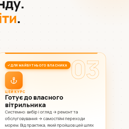
нду.
іти
.
03
ДЛЯ МАЙБУТНЬОГО ВЛАСНИКА
ЦЕЙ КУРС
Готує до власного
вітрильника
Системно: вибір і огляд → ремонт та
обслуговування → самостійні переходи
морем. Від практика, який пройшов цей шлях