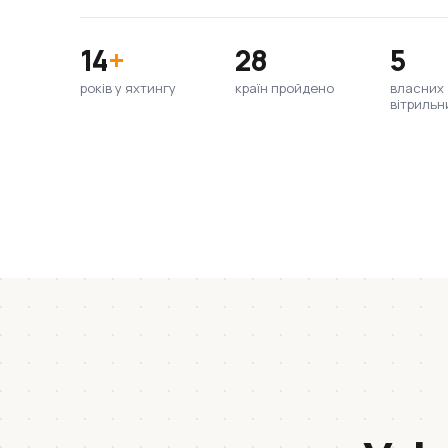
14
+
28
5
років у яхтингу
країн пройдено
власних
вітрильн