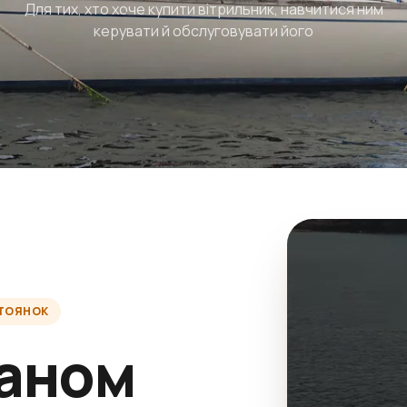
Для тих, хто хоче купити вітрильник, навчитися ним
керувати й обслуговувати його
СТОЯНОК
таном