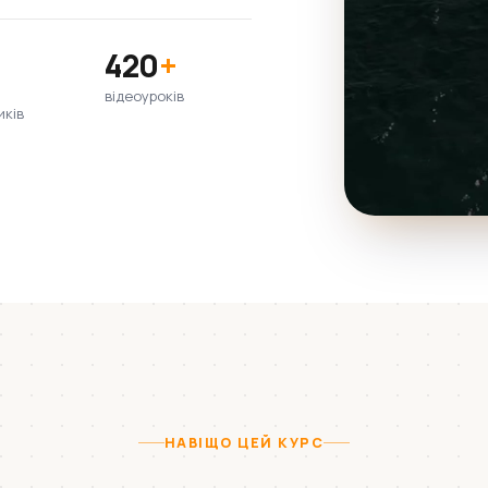
420
+
відеоуроків
иків
НАВІЩО ЦЕЙ КУРС