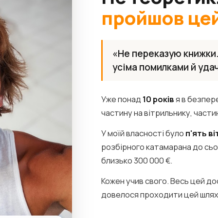
пройшов цей
«Не переказую книжки.
усіма помилками й уда
Уже понад
10 років
я в безпер
частину на вітрильнику, част
У моїй власності було
п'ять в
розбірного катамарана до сь
близько 300 000 €.
Кожен учив свого. Весь цей до
довелося проходити цей шлях 