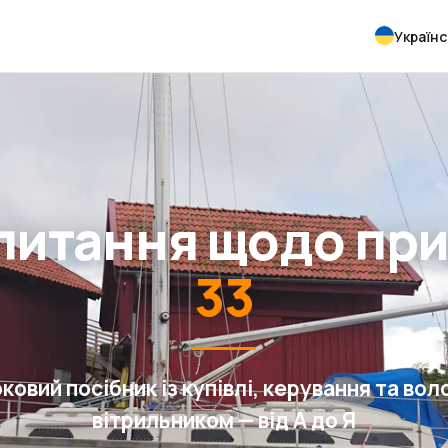
Українс
апитання щодо пр
33
ковий посібник із купівлі, керування та вол
вітрильником — від А до Я