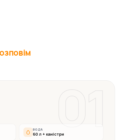
 розповім
01
ВОДА
60 л + каністри