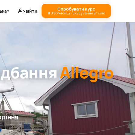
Спробувати курс
ька
Увійти
11 USD/місяць · скасування в 1 клік
идбання
Allegro
одіння