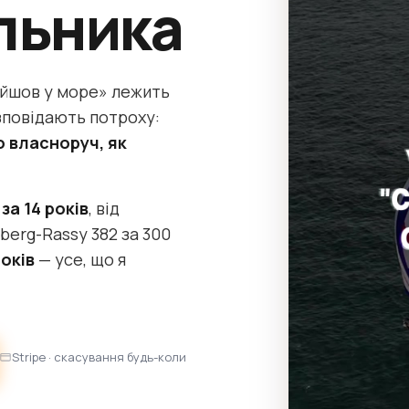
льника
вийшов у море» лежить
озповідають потроху:
о власноруч, як
за 14 років
, від
berg-Rassy 382 за 300
оків
— усе, що я
Stripe · скасування будь-коли